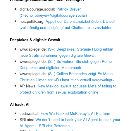
digitalcourage.social:
Patrick Breyer
(@echo_pbreyer@digitalcourage.social)
netzpolitik.org:
Appell der Datenschutzbehörden: EU soll
„vollständig und endgültig“ auf Chatkontrolle verzichten
Deepfakes & digitale Gewalt
www.spiegel.de:
(S+) Deepfakes: Stefanie Hubig erklärt
neue Strafmaßnahmen gegen digitale Gewalt
www.spiegel.de:
(S+) So wehren Sie sich gegen Porno-
Deepfakes und digitalen Missbrauch
www.spiegel.de:
(S+) Collien Fernandes zeigt Ex-Mann
Christian Ulmen an: »Du hast mich virtuell vergewaltigt«
AP News:
New Mexico lawsuit accuses Meta of failing to
protect children from sexual exploitation online
AI hackt AI
codewall.ai:
How We Hacked McKinsey’s AI Platform
SRLabs:
We don’t need to hack your AI Agent to hack your
AI Agent – SRLabs Research