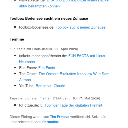
aktiv bekämpfen können
Toolbox Bodensee sucht ein neues Zuhause
toolbox-bodensee.de:
Toolbox sucht neues Zuhause
Termine
Fun Facts mit Linus (Berlin, 29. April 2026)
tickets.mehringhoftheater.de:
FUN FACTS mit Linus
Neumann
Fun Facts:
Fun Facts
The Onion:
The Onion’s Exclusive Interview With Sam
Altman
YouTube:
Bernie vs. Claude
Tage der digitalen Freiheit (Tübingen, 15.–17. Mai 2026)
tdf.cttue.de:
5. Tübinger Tage der digitalen Freiheit
Dieser Eintrag wurde von
Tim Pritlove
veröffentlicht. Setze ein
Lesezeichen für den
Permalink
.