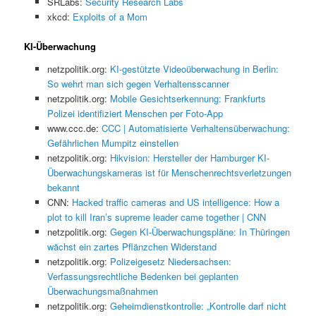
SRLabs:
Security Research Labs
xkcd:
Exploits of a Mom
KI-Überwachung
netzpolitik.org:
KI-gestützte Videoüberwachung in Berlin:
So wehrt man sich gegen Verhaltensscanner
netzpolitik.org:
Mobile Gesichtserkennung: Frankfurts
Polizei identifiziert Menschen per Foto-App
www.ccc.de:
CCC | Automatisierte Verhaltensüberwachung:
Gefährlichen Mumpitz einstellen
netzpolitik.org:
Hikvision: Hersteller der Hamburger KI-
Überwachungskameras ist für Menschenrechtsverletzungen
bekannt
CNN:
Hacked traffic cameras and US intelligence: How a
plot to kill Iran’s supreme leader came together | CNN
netzpolitik.org:
Gegen KI-Überwachungspläne: In Thüringen
wächst ein zartes Pflänzchen Widerstand
netzpolitik.org:
Polizeigesetz Niedersachsen:
Verfassungsrechtliche Bedenken bei geplanten
Überwachungsmaßnahmen
netzpolitik.org:
Geheimdienstkontrolle: „Kontrolle darf nicht