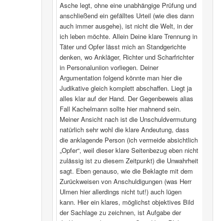
Asche legt, ohne eine unabhängige Prüfung und
anschließend ein gefälltes Urteil (wie dies dann
auch immer ausgehe), ist nicht die Welt, in der
ich leben möchte. Allein Deine klare Trennung in
Täter und Opfer lässt mich an Standgerichte
denken, wo Ankläger, Richter und Scharfrichter
in Personaluniion vorliegen. Deiner
Argumentation folgend könnte man hier die
Judikative gleich komplett abschaffen. Liegt ja
alles klar auf der Hand. Der Gegenbeweis alias
Fall Kachelmann sollte hier mahnend sein.
Meiner Ansicht nach ist die Unschuldvermutung
natürlich sehr wohl die klare Andeutung, dass
die anklagende Person (ich vermeide absichtlich
„Opfer“, weil dieser klare Seitenbezug eben nicht
zulässig ist zu diesem Zeitpunkt) die Unwahrheit
sagt. Eben genauso, wie die Beklagte mit dem
Zurückweisen von Anschuldigungen (was Herr
Ulmen hier allerdings nicht tut!) auch lügen
kann. Hier ein klares, möglichst objektives Bild
der Sachlage zu zeichnen, ist Aufgabe der