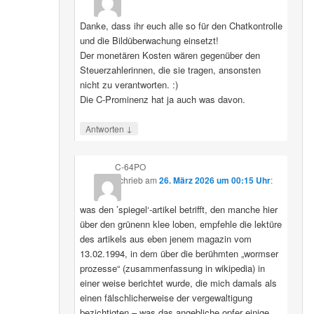
Danke, dass ihr euch alle so für den Chatkontrolle
und die Bildüberwachung einsetzt!
Der monetären Kosten wären gegenüber den
Steuerzahlerinnen, die sie tragen, ansonsten
nicht zu verantworten. :)
Die C-Prominenz hat ja auch was davon.
↓
Antworten
C-64PO
schrieb
am
26. März 2026 um 00:15 Uhr
:
was den ’spiegel‘-artikel betrifft, den manche hier
über den grünenn klee loben, empfehle die lektüre
des artikels aus eben jenem magazin vom
13.02.1994, in dem über die berühmten „wormser
prozesse“ (zusammenfassung in wikipedia) in
einer weise berichtet wurde, die mich damals als
einen fälschlicherweise der vergewaltigung
bezichtigten – was das angebliche opfer einige