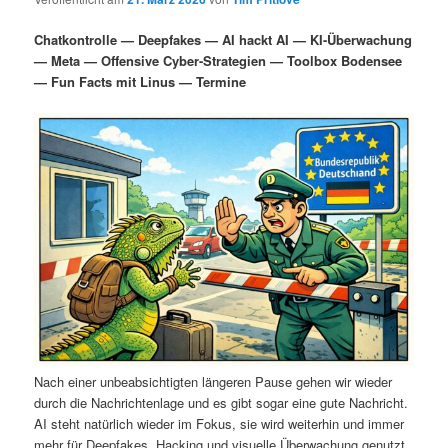
i
s
m
u
n
n
Chatkontrolle — Deepfakes — AI hackt AI — KI-Überwachung
g
a
— Meta — Offensive Cyber-Strategien — Toolbox Bodensee
ä
n
e
v
— Fun Facts mit Linus — Termine
n
i
r
d
g
a
e
ä
t
i
n
r
o
n
I
e
n
n
h
I
a
n
Nach einer unbeabsichtigten längeren Pause gehen wir wieder
durch die Nachrichtenlage und es gibt sogar eine gute Nachricht.
l
h
AI steht natürlich wieder im Fokus, sie wird weiterhin und immer
mehr für Deepfakes, Hacking und visuelle Überwachung genutzt.