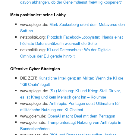
davon abhängen, ob der Geheimdienst freiwillig kooperiert“
Meta positioniert seine Lobby
www.spiegel.de:
Mark Zuckerberg dreht dem Metaverse den
Saft ab
netzpolitik.org:
Plötzlich Facebook-Lobbyistin: Irlands einst
höchste Datenschützerin wechselt die Seite
netzpolitik.org:
KI und Datenschutz: Wo der Digitale
Omnibus der EU gerade hinrollt
Offensive Cyber-Strategien
DIE ZEIT:
Künstliche Intelligenz im Militär: Wenn die KI die
“Kill Chain” regelt
www.spiegel.de:
(S+) Meinung: KI und Krieg: Stell Dir vor,
es ist Krieg und kein Mensch geht hin – Kolumne
www.spiegel.de:
Anthropic: Pentagon setzt Ultimatum für
militärische Nutzung von KI-Chatbot
www.golem.de:
OpenAI macht Deal mit dem Pentagon
www.golem.de:
Trump untersagt Nutzung von Anthropic in
Bundesbehörden
www.spiegel.de:
BKA und Bundespolizei sollen Hacker