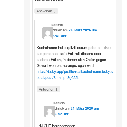
↓
Antworten
Daniela
schrieb
am
24. März 2026 um
08:41 Uhr
:
Kachelmann hat explizit darum gebeten, dass
ausgerechnet sein Fall mit diesem oder
anderen Fällen, in denen sich Opfer gegen
Gewalt wehren, herangezogen wird.
https://bsky.app/profile/realkachelmann.bsky.s
ocial/post/3mhl4p43g622b
↓
Antworten
Daniela
schrieb
am
24. März 2026 um
08:42 Uhr
:
*NICHT herangezogen