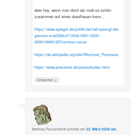
aber hey, wenn man doch als mob so schön
zusammen auf einen draufhauen kann…
https://www.spiegel.de/politik/der-fall-sprengt-die-
grenzen-a-a0369c47-0002-0001-0000-
000013688126?context=issue
https://de.wikipedia.org/wiki/Wormser_Prozesse
https://www.presserat.de/pressekodex.html
↓
Antworten
Mathias Panzenböck
schrieb
am
22. März 2026 um