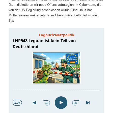
t
a
Dann diskutieren wir neue Offensivstrategien im Cyberraum, die
von der US-Regierung beschlossen wurde. Und Linus hat
s
l
Muffensausen weil er jetzt zum Chefkomiker befördert wurde.
Tja.
p
t
r
s
i
p
n
r
g
i
e
n
n
g
e
n