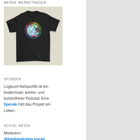
WERDE WERBETRÄGER
SPENDEN
Logbuch:Netzpolitik ist ein
kostenloser, werbe- und
bullshitfreier Podcast. Eine
Spende
hält das Projekt am
Leben.
SOCIAL MEDIA
Mastodon:
@lnp@podcasts.social