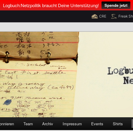
Logbuch:Netzpolitik braucht Deine Unterstützung!
Spende jetzt
CRE
Freak S
nus Neumann und Tim Pritlove
olitik
onnieren
Team
Archiv
Impressum
Events
Shirts