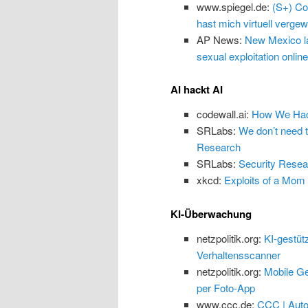
www.spiegel.de:
(S+) Co
hast mich virtuell vergewa
AP News:
New Mexico law
sexual exploitation online
AI hackt AI
codewall.ai:
How We Hack
SRLabs:
We don’t need 
Research
SRLabs:
Security Resea
xkcd:
Exploits of a Mom
KI-Überwachung
netzpolitik.org:
KI-gestüt
Verhaltensscanner
netzpolitik.org:
Mobile Ge
per Foto-App
www.ccc.de:
CCC | Auto