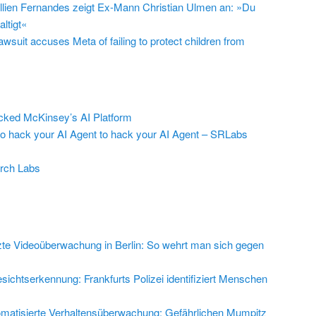
llien Fernandes zeigt Ex-Mann Christian Ulmen an: »Du
ltigt«
suit accuses Meta of failing to protect children from
ed McKinsey’s AI Platform
to hack your AI Agent to hack your AI Agent – SRLabs
rch Labs
zte Videoüberwachung in Berlin: So wehrt man sich gegen
sichtserkennung: Frankfurts Polizei identifiziert Menschen
matisierte Verhaltensüberwachung: Gefährlichen Mumpitz