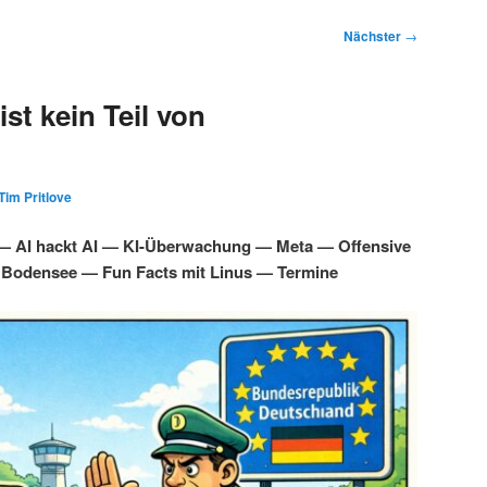
Nächster
→
st kein Teil von
Tim Pritlove
 — AI hackt AI — KI-Überwachung — Meta — Offensive
 Bodensee — Fun Facts mit Linus — Termine