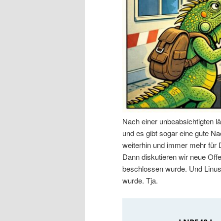
n
r
I
e
n
n
h
I
a
n
Nach einer unbeabsichtigten l
l
h
und es gibt sogar eine gute Nac
weiterhin und immer mehr für
t
a
Dann diskutieren wir neue Off
beschlossen wurde. Und Linus 
s
l
wurde. Tja.
p
t