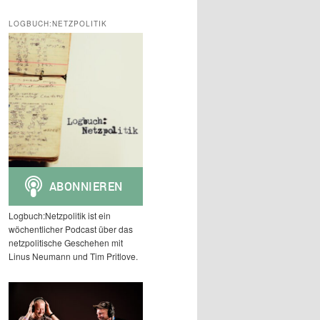
c
h
LOGBUCH:NETZPOLITIK
e
n
Logbuch:Netzpolitik ist ein
wöchentlicher Podcast über das
netzpolitische Geschehen mit
Linus Neumann und Tim Pritlove.