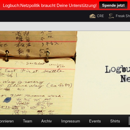
Logbuch:Netzpolitik braucht Deine Unterstützung!
Spende jetzt
CRE
Freak S
nus Neumann und Tim Pritlove
olitik
onnieren
Team
Archiv
Impressum
Events
Shirts