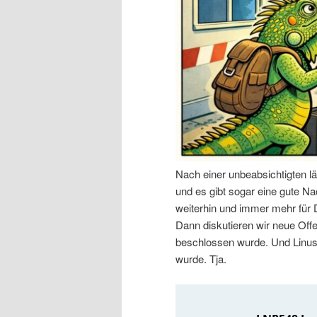
n
r
I
e
n
n
h
I
a
n
Nach einer unbeabsichtigten l
l
h
und es gibt sogar eine gute Nac
weiterhin und immer mehr für
t
a
Dann diskutieren wir neue Off
beschlossen wurde. Und Linus 
s
l
wurde. Tja.
p
t