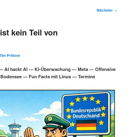
Nächster
→
st kein Teil von
Tim Pritlove
 — AI hackt AI — KI-Überwachung — Meta — Offensive
 Bodensee — Fun Facts mit Linus — Termine