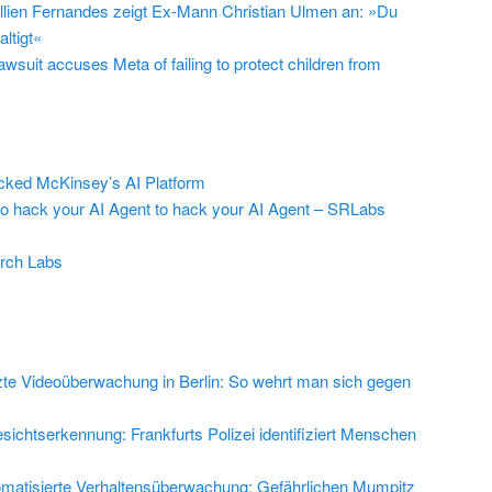
llien Fernandes zeigt Ex-Mann Christian Ulmen an: »Du
ltigt«
suit accuses Meta of failing to protect children from
ed McKinsey’s AI Platform
to hack your AI Agent to hack your AI Agent – SRLabs
rch Labs
zte Videoüberwachung in Berlin: So wehrt man sich gegen
sichtserkennung: Frankfurts Polizei identifiziert Menschen
matisierte Verhaltensüberwachung: Gefährlichen Mumpitz