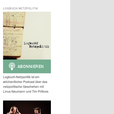
c
h
LOGBUCH:NETZPOLITIK
e
n
Logbuch:Netzpolitik ist ein
wöchentlicher Podcast über das
netzpolitische Geschehen mit
Linus Neumann und Tim Pritlove.