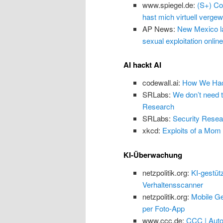
www.spiegel.de:
(S+) Co
hast mich virtuell vergewa
AP News:
New Mexico law
sexual exploitation online
AI hackt AI
codewall.ai:
How We Hack
SRLabs:
We don’t need 
Research
SRLabs:
Security Resea
xkcd:
Exploits of a Mom
KI-Überwachung
netzpolitik.org:
KI-gestüt
Verhaltensscanner
netzpolitik.org:
Mobile Ge
per Foto-App
www.ccc.de:
CCC | Auto