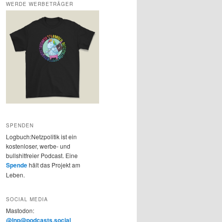
WERDE WERBETRÄGER
SPENDEN
Logbuch:Netzpolitik ist ein
kostenloser, werbe- und
bullshitfreier Podcast. Eine
Spende
hält das Projekt am
Leben.
SOCIAL MEDIA
Mastodon:
@lnp@podcasts.social