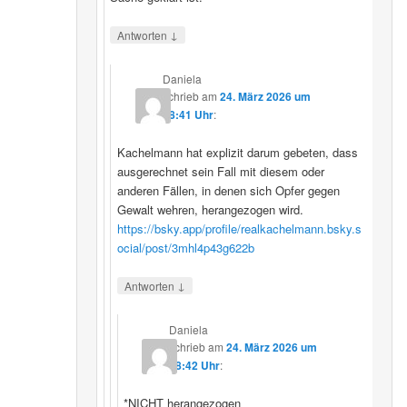
↓
Antworten
Daniela
schrieb
am
24. März 2026 um
08:41 Uhr
:
Kachelmann hat explizit darum gebeten, dass
ausgerechnet sein Fall mit diesem oder
anderen Fällen, in denen sich Opfer gegen
Gewalt wehren, herangezogen wird.
https://bsky.app/profile/realkachelmann.bsky.s
ocial/post/3mhl4p43g622b
↓
Antworten
Daniela
schrieb
am
24. März 2026 um
08:42 Uhr
:
*NICHT herangezogen