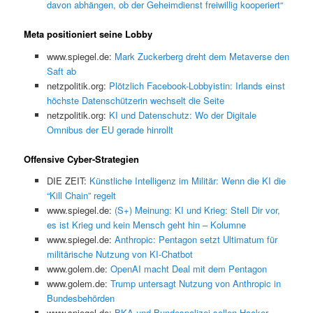
davon abhängen, ob der Geheimdienst freiwillig kooperiert“
Meta positioniert seine Lobby
www.spiegel.de:
Mark Zuckerberg dreht dem Metaverse den
Saft ab
netzpolitik.org:
Plötzlich Facebook-Lobbyistin: Irlands einst
höchste Datenschützerin wechselt die Seite
netzpolitik.org:
KI und Datenschutz: Wo der Digitale
Omnibus der EU gerade hinrollt
Offensive Cyber-Strategien
DIE ZEIT:
Künstliche Intelligenz im Militär: Wenn die KI die
“Kill Chain” regelt
www.spiegel.de:
(S+) Meinung: KI und Krieg: Stell Dir vor,
es ist Krieg und kein Mensch geht hin – Kolumne
www.spiegel.de:
Anthropic: Pentagon setzt Ultimatum für
militärische Nutzung von KI-Chatbot
www.golem.de:
OpenAI macht Deal mit dem Pentagon
www.golem.de:
Trump untersagt Nutzung von Anthropic in
Bundesbehörden
www.spiegel.de:
BKA und Bundespolizei sollen Hacker