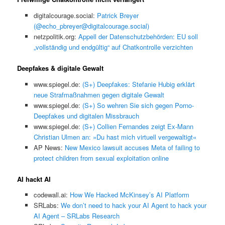
digitalcourage.social:
Patrick Breyer
(@echo_pbreyer@digitalcourage.social)
netzpolitik.org:
Appell der Datenschutzbehörden: EU soll
„vollständig und endgültig“ auf Chatkontrolle verzichten
Deepfakes & digitale Gewalt
www.spiegel.de:
(S+) Deepfakes: Stefanie Hubig erklärt
neue Strafmaßnahmen gegen digitale Gewalt
www.spiegel.de:
(S+) So wehren Sie sich gegen Porno-
Deepfakes und digitalen Missbrauch
www.spiegel.de:
(S+) Collien Fernandes zeigt Ex-Mann
Christian Ulmen an: »Du hast mich virtuell vergewaltigt«
AP News:
New Mexico lawsuit accuses Meta of failing to
protect children from sexual exploitation online
AI hackt AI
codewall.ai:
How We Hacked McKinsey’s AI Platform
SRLabs:
We don’t need to hack your AI Agent to hack your
AI Agent – SRLabs Research