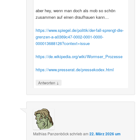
aber hey, wenn man doch als mob so schön
zusammen auf einen draufhauen kann…
https://www.spiegel.de/politik/der-fall-sprengt-die-
grenzen-a-a0369c47-0002-0001-0000-
000013688126?context=issue
https://de.wikipedia.org/wiki/Wormser_Prozesse
https://www.presserat.de/pressekodex.html
↓
Antworten
Mathias Panzenböck
schrieb
am
22. März 2026 um