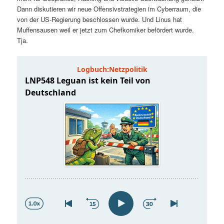
t
a
Dann diskutieren wir neue Offensivstrategien im Cyberraum, die
von der US-Regierung beschlossen wurde. Und Linus hat
s
l
Muffensausen weil er jetzt zum Chefkomiker befördert wurde.
Tja.
p
t
r
s
i
p
n
r
g
i
e
n
n
g
e
n