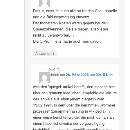
Danke, dass ihr euch alle so für den Chatkontrolle
und die Bildüberwachung einsetzt!
Der monetären Kosten wären gegenüber den
Steuerzahlerinnen, die sie tragen, ansonsten
nicht zu verantworten. :)
Die C-Prominenz hat ja auch was davon.
↓
Antworten
C-64PO
schrieb
am
26. März 2026 um 00:15 Uhr
:
was den ’spiegel‘-artikel betrifft, den manche hier
über den grünenn klee loben, empfehle die lektüre
des artikels aus eben jenem magazin vom
13.02.1994, in dem über die berühmten „wormser
prozesse“ (zusammenfassung in wikipedia) in
einer weise berichtet wurde, die mich damals als
einen fälschlicherweise der vergewaltigung
bezichtigten – was das angebliche opfer einige