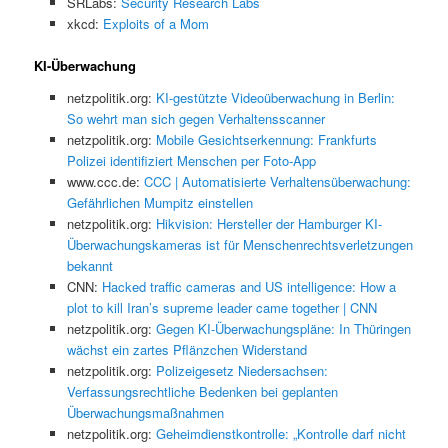
SRLabs:
Security Research Labs
xkcd:
Exploits of a Mom
KI-Überwachung
netzpolitik.org:
KI-gestützte Videoüberwachung in Berlin:
So wehrt man sich gegen Verhaltensscanner
netzpolitik.org:
Mobile Gesichtserkennung: Frankfurts
Polizei identifiziert Menschen per Foto-App
www.ccc.de:
CCC | Automatisierte Verhaltensüberwachung:
Gefährlichen Mumpitz einstellen
netzpolitik.org:
Hikvision: Hersteller der Hamburger KI-
Überwachungskameras ist für Menschenrechtsverletzungen
bekannt
CNN:
Hacked traffic cameras and US intelligence: How a
plot to kill Iran’s supreme leader came together | CNN
netzpolitik.org:
Gegen KI-Überwachungspläne: In Thüringen
wächst ein zartes Pflänzchen Widerstand
netzpolitik.org:
Polizeigesetz Niedersachsen:
Verfassungsrechtliche Bedenken bei geplanten
Überwachungsmaßnahmen
netzpolitik.org:
Geheimdienstkontrolle: „Kontrolle darf nicht