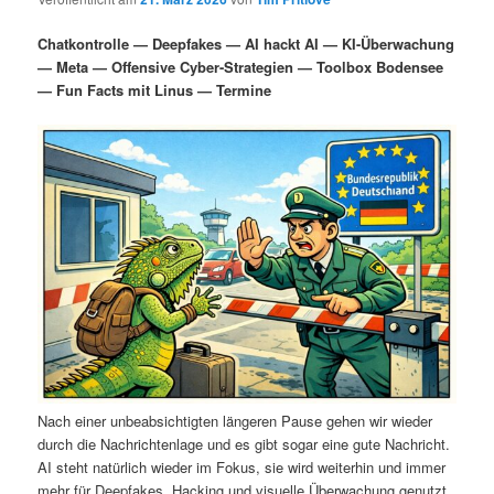
i
s
m
u
n
n
Chatkontrolle — Deepfakes — AI hackt AI — KI-Überwachung
g
a
— Meta — Offensive Cyber-Strategien — Toolbox Bodensee
ä
n
e
v
— Fun Facts mit Linus — Termine
n
i
r
d
g
a
e
ä
t
i
n
r
o
n
I
e
n
n
h
I
a
n
Nach einer unbeabsichtigten längeren Pause gehen wir wieder
durch die Nachrichtenlage und es gibt sogar eine gute Nachricht.
l
h
AI steht natürlich wieder im Fokus, sie wird weiterhin und immer
mehr für Deepfakes, Hacking und visuelle Überwachung genutzt.