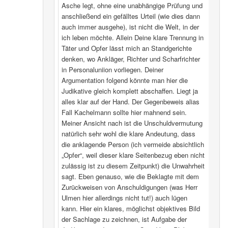
Asche legt, ohne eine unabhängige Prüfung und
anschließend ein gefälltes Urteil (wie dies dann
auch immer ausgehe), ist nicht die Welt, in der
ich leben möchte. Allein Deine klare Trennung in
Täter und Opfer lässt mich an Standgerichte
denken, wo Ankläger, Richter und Scharfrichter
in Personaluniion vorliegen. Deiner
Argumentation folgend könnte man hier die
Judikative gleich komplett abschaffen. Liegt ja
alles klar auf der Hand. Der Gegenbeweis alias
Fall Kachelmann sollte hier mahnend sein.
Meiner Ansicht nach ist die Unschuldvermutung
natürlich sehr wohl die klare Andeutung, dass
die anklagende Person (ich vermeide absichtlich
„Opfer“, weil dieser klare Seitenbezug eben nicht
zulässig ist zu diesem Zeitpunkt) die Unwahrheit
sagt. Eben genauso, wie die Beklagte mit dem
Zurückweisen von Anschuldigungen (was Herr
Ulmen hier allerdings nicht tut!) auch lügen
kann. Hier ein klares, möglichst objektives Bild
der Sachlage zu zeichnen, ist Aufgabe der