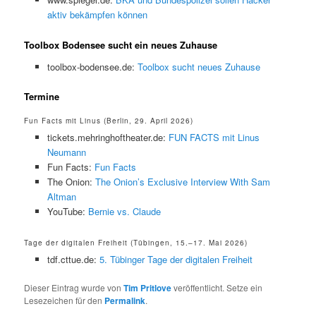
aktiv bekämpfen können
Toolbox Bodensee sucht ein neues Zuhause
toolbox-bodensee.de:
Toolbox sucht neues Zuhause
Termine
Fun Facts mit Linus (Berlin, 29. April 2026)
tickets.mehringhoftheater.de:
FUN FACTS mit Linus
Neumann
Fun Facts:
Fun Facts
The Onion:
The Onion’s Exclusive Interview With Sam
Altman
YouTube:
Bernie vs. Claude
Tage der digitalen Freiheit (Tübingen, 15.–17. Mai 2026)
tdf.cttue.de:
5. Tübinger Tage der digitalen Freiheit
Dieser Eintrag wurde von
Tim Pritlove
veröffentlicht. Setze ein
Lesezeichen für den
Permalink
.