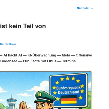
Nächster
→
st kein Teil von
Tim Pritlove
 — AI hackt AI — KI-Überwachung — Meta — Offensive
 Bodensee — Fun Facts mit Linus — Termine