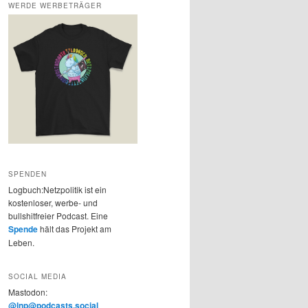
WERDE WERBETRÄGER
SPENDEN
Logbuch:Netzpolitik ist ein
kostenloser, werbe- und
bullshitfreier Podcast. Eine
Spende
hält das Projekt am
Leben.
SOCIAL MEDIA
Mastodon:
@lnp@podcasts.social