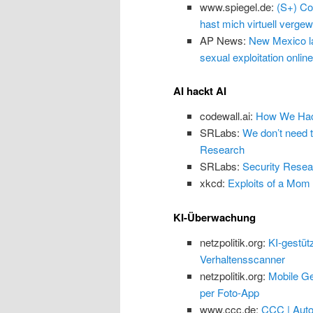
www.spiegel.de:
(S+) Co
hast mich virtuell vergewa
AP News:
New Mexico law
sexual exploitation online
AI hackt AI
codewall.ai:
How We Hack
SRLabs:
We don’t need 
Research
SRLabs:
Security Resea
xkcd:
Exploits of a Mom
KI-Überwachung
netzpolitik.org:
KI-gestüt
Verhaltensscanner
netzpolitik.org:
Mobile Ge
per Foto-App
www.ccc.de:
CCC | Auto