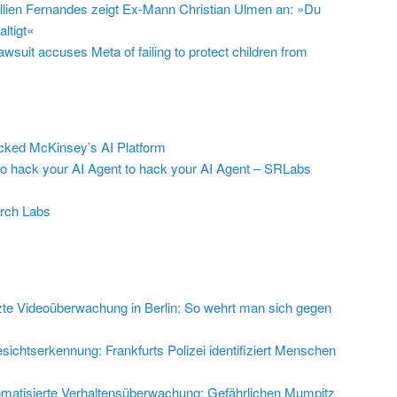
llien Fernandes zeigt Ex-Mann Christian Ulmen an: »Du
ltigt«
suit accuses Meta of failing to protect children from
ed McKinsey’s AI Platform
to hack your AI Agent to hack your AI Agent – SRLabs
rch Labs
zte Videoüberwachung in Berlin: So wehrt man sich gegen
sichtserkennung: Frankfurts Polizei identifiziert Menschen
matisierte Verhaltensüberwachung: Gefährlichen Mumpitz