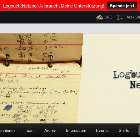
Logbuch:Netzpolitik braucht Deine Unterstützung!
Spende jetzt
CRE
Freak S
nus Neumann und Tim Pritlove
olitik
onnieren
Team
Archiv
Impressum
Events
Shirts