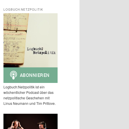
c
h
LOGBUCH:NETZPOLITIK
e
n
Logbuch:Netzpolitik ist ein
wöchentlicher Podcast über das
netzpolitische Geschehen mit
Linus Neumann und Tim Pritlove.