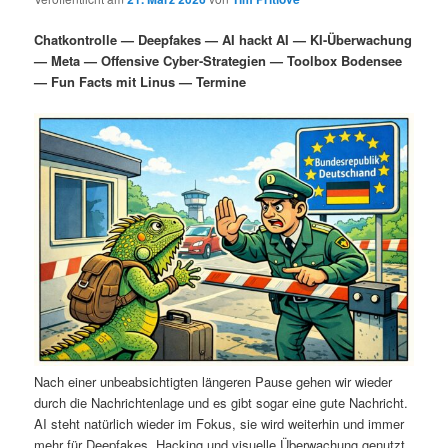
i
s
m
u
n
n
Chatkontrolle — Deepfakes — AI hackt AI — KI-Überwachung
g
a
— Meta — Offensive Cyber-Strategien — Toolbox Bodensee
ä
n
e
v
— Fun Facts mit Linus — Termine
n
i
r
d
g
a
e
ä
t
i
n
r
o
n
I
e
n
n
h
I
a
n
Nach einer unbeabsichtigten längeren Pause gehen wir wieder
durch die Nachrichtenlage und es gibt sogar eine gute Nachricht.
l
h
AI steht natürlich wieder im Fokus, sie wird weiterhin und immer
mehr für Deepfakes, Hacking und visuelle Überwachung genutzt.