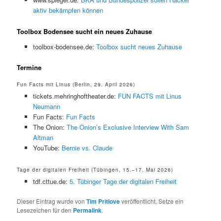
aktiv bekämpfen können
Toolbox Bodensee sucht ein neues Zuhause
toolbox-bodensee.de:
Toolbox sucht neues Zuhause
Termine
Fun Facts mit Linus (Berlin, 29. April 2026)
tickets.mehringhoftheater.de:
FUN FACTS mit Linus
Neumann
Fun Facts:
Fun Facts
The Onion:
The Onion’s Exclusive Interview With Sam
Altman
YouTube:
Bernie vs. Claude
Tage der digitalen Freiheit (Tübingen, 15.–17. Mai 2026)
tdf.cttue.de:
5. Tübinger Tage der digitalen Freiheit
Dieser Eintrag wurde von
Tim Pritlove
veröffentlicht. Setze ein
Lesezeichen für den
Permalink
.