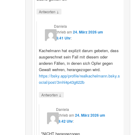
↓
Antworten
Daniela
schrieb
am
24. März 2026 um
08:41 Uhr
:
Kachelmann hat explizit darum gebeten, dass
ausgerechnet sein Fall mit diesem oder
anderen Fällen, in denen sich Opfer gegen
Gewalt wehren, herangezogen wird.
https://bsky.app/profile/realkachelmann.bsky.s
ocial/post/3mhl4p43g622b
↓
Antworten
Daniela
schrieb
am
24. März 2026 um
08:42 Uhr
:
*NICHT herangezogen