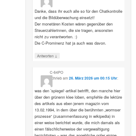
Danke, dass ihr euch alle so für den Chatkontrolle
und die Bildüberwachung einsetzt!
Der monetären Kosten wären gegenüber den
Steuerzahlerinnen, die sie tragen, ansonsten
nicht zu verantworten. :)
Die C-Prominenz hat ja auch was davon.
↓
Antworten
C-64PO
schrieb
am
26. März 2026 um 00:15 Uhr
:
was den ’spiegel‘-artikel betrifft, den manche hier
über den grünenn klee loben, empfehle die lektüre
des artikels aus eben jenem magazin vom
13.02.1994, in dem über die berühmten „wormser
prozesse“ (zusammenfassung in wikipedia) in
einer weise berichtet wurde, die mich damals als
einen fälschlicherweise der vergewaltigung
bezichtigten – was das angebliche opfer einige