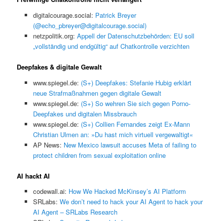
digitalcourage.social:
Patrick Breyer
(@echo_pbreyer@digitalcourage.social)
netzpolitik.org:
Appell der Datenschutzbehörden: EU soll
„vollständig und endgültig“ auf Chatkontrolle verzichten
Deepfakes & digitale Gewalt
www.spiegel.de:
(S+) Deepfakes: Stefanie Hubig erklärt
neue Strafmaßnahmen gegen digitale Gewalt
www.spiegel.de:
(S+) So wehren Sie sich gegen Porno-
Deepfakes und digitalen Missbrauch
www.spiegel.de:
(S+) Collien Fernandes zeigt Ex-Mann
Christian Ulmen an: »Du hast mich virtuell vergewaltigt«
AP News:
New Mexico lawsuit accuses Meta of failing to
protect children from sexual exploitation online
AI hackt AI
codewall.ai:
How We Hacked McKinsey’s AI Platform
SRLabs:
We don’t need to hack your AI Agent to hack your
AI Agent – SRLabs Research