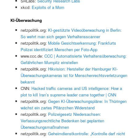
SRLabs:
Security Research Labs
xkcd:
Exploits of a Mom
KI-Überwachung
netzpolitik.org:
KI-gestützte Videoüberwachung in Berlin:
So wehrt man sich gegen Verhaltensscanner
netzpolitik.org:
Mobile Gesichtserkennung: Frankfurts
Polizei identifiziert Menschen per Foto-App
www.ccc.de:
CCC | Automatisierte Verhaltensüberwachung:
Gefährlichen Mumpitz einstellen
netzpolitik.org:
Hikvision: Hersteller der Hamburger KI-
Überwachungskameras ist für Menschenrechtsverletzungen
bekannt
CNN:
Hacked traffic cameras and US intelligence: How a
plot to kill Iran’s supreme leader came together | CNN
netzpolitik.org:
Gegen KI-Überwachungspläne: In Thüringen
wächst ein zartes Pflänzchen Widerstand
netzpolitik.org:
Polizeigesetz Niedersachsen:
Verfassungsrechtliche Bedenken bei geplanten
Überwachungsmaßnahmen
netzpolitik.org:
Geheimdienstkontrolle: „Kontrolle darf nicht