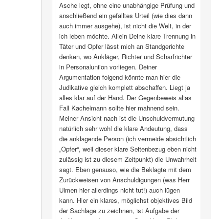
Asche legt, ohne eine unabhängige Prüfung und
anschließend ein gefälltes Urteil (wie dies dann
auch immer ausgehe), ist nicht die Welt, in der
ich leben möchte. Allein Deine klare Trennung in
Täter und Opfer lässt mich an Standgerichte
denken, wo Ankläger, Richter und Scharfrichter
in Personaluniion vorliegen. Deiner
Argumentation folgend könnte man hier die
Judikative gleich komplett abschaffen. Liegt ja
alles klar auf der Hand. Der Gegenbeweis alias
Fall Kachelmann sollte hier mahnend sein.
Meiner Ansicht nach ist die Unschuldvermutung
natürlich sehr wohl die klare Andeutung, dass
die anklagende Person (ich vermeide absichtlich
„Opfer“, weil dieser klare Seitenbezug eben nicht
zulässig ist zu diesem Zeitpunkt) die Unwahrheit
sagt. Eben genauso, wie die Beklagte mit dem
Zurückweisen von Anschuldigungen (was Herr
Ulmen hier allerdings nicht tut!) auch lügen
kann. Hier ein klares, möglichst objektives Bild
der Sachlage zu zeichnen, ist Aufgabe der