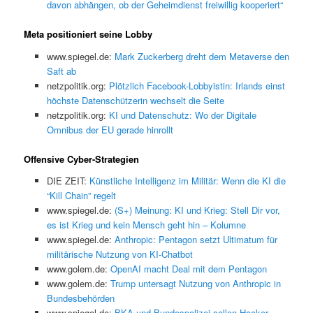
davon abhängen, ob der Geheimdienst freiwillig kooperiert“
Meta positioniert seine Lobby
www.spiegel.de:
Mark Zuckerberg dreht dem Metaverse den
Saft ab
netzpolitik.org:
Plötzlich Facebook-Lobbyistin: Irlands einst
höchste Datenschützerin wechselt die Seite
netzpolitik.org:
KI und Datenschutz: Wo der Digitale
Omnibus der EU gerade hinrollt
Offensive Cyber-Strategien
DIE ZEIT:
Künstliche Intelligenz im Militär: Wenn die KI die
“Kill Chain” regelt
www.spiegel.de:
(S+) Meinung: KI und Krieg: Stell Dir vor,
es ist Krieg und kein Mensch geht hin – Kolumne
www.spiegel.de:
Anthropic: Pentagon setzt Ultimatum für
militärische Nutzung von KI-Chatbot
www.golem.de:
OpenAI macht Deal mit dem Pentagon
www.golem.de:
Trump untersagt Nutzung von Anthropic in
Bundesbehörden
www.spiegel.de:
BKA und Bundespolizei sollen Hacker