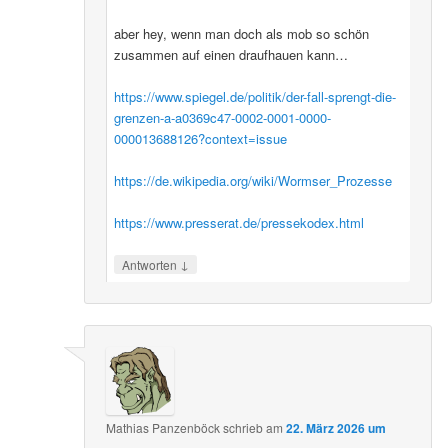
aber hey, wenn man doch als mob so schön
zusammen auf einen draufhauen kann…
https://www.spiegel.de/politik/der-fall-sprengt-die-
grenzen-a-a0369c47-0002-0001-0000-
000013688126?context=issue
https://de.wikipedia.org/wiki/Wormser_Prozesse
https://www.presserat.de/pressekodex.html
↓
Antworten
Mathias Panzenböck
schrieb
am
22. März 2026 um