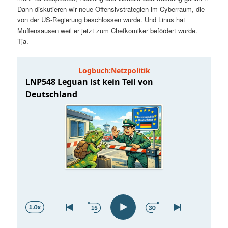
t
a
Dann diskutieren wir neue Offensivstrategien im Cyberraum, die
von der US-Regierung beschlossen wurde. Und Linus hat
s
l
Muffensausen weil er jetzt zum Chefkomiker befördert wurde.
Tja.
p
t
r
s
i
p
n
r
g
i
e
n
n
g
e
n