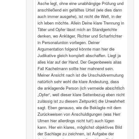
Asche legt, ohne eine unabhängige Prüfung und
anschließend ein gefälltes Urteil (wie dies dann
auch immer ausgehe), ist nicht die Welt, in der
ich leben möchte. Allein Deine klare Trennung in
Täter und Opfer lässt mich an Standgerichte
denken, wo Ankläger, Richter und Scharfrichter
in Personaluniion vorliegen. Deiner
Argumentation folgend könnte man hier die
Judikative gleich komplett abschaffen. Liegt ja
alles klar auf der Hand. Der Gegenbeweis alias
Fall Kachelmann sollte hier mahnend sein.
Meiner Ansicht nach ist die Unschuldvermutung
natürlich sehr wohl die klare Andeutung, dass
die anklagende Person (ich vermeide absichtlich
„Opfer“, weil dieser klare Seitenbezug eben nicht
zulässig ist zu diesem Zeitpunkt) die Unwahrheit
sagt. Eben genauso, wie die Beklagte mit dem
Zurückweisen von Anschuldigungen (was Herr
Ulmen hier allerdings nicht tut!) auch lügen
kann. Hier ein klares, möglichst objektives Bild
der Sachlage zu zeichnen, ist Aufgabe der