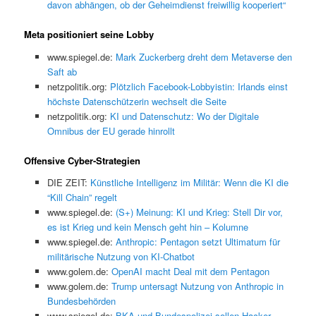
davon abhängen, ob der Geheimdienst freiwillig kooperiert“
Meta positioniert seine Lobby
www.spiegel.de:
Mark Zuckerberg dreht dem Metaverse den
Saft ab
netzpolitik.org:
Plötzlich Facebook-Lobbyistin: Irlands einst
höchste Datenschützerin wechselt die Seite
netzpolitik.org:
KI und Datenschutz: Wo der Digitale
Omnibus der EU gerade hinrollt
Offensive Cyber-Strategien
DIE ZEIT:
Künstliche Intelligenz im Militär: Wenn die KI die
“Kill Chain” regelt
www.spiegel.de:
(S+) Meinung: KI und Krieg: Stell Dir vor,
es ist Krieg und kein Mensch geht hin – Kolumne
www.spiegel.de:
Anthropic: Pentagon setzt Ultimatum für
militärische Nutzung von KI-Chatbot
www.golem.de:
OpenAI macht Deal mit dem Pentagon
www.golem.de:
Trump untersagt Nutzung von Anthropic in
Bundesbehörden
www.spiegel.de:
BKA und Bundespolizei sollen Hacker