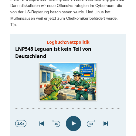
t
a
Dann diskutieren wir neue Offensivstrategien im Cyberraum, die
von der US-Regierung beschlossen wurde. Und Linus hat
s
l
Muffensausen weil er jetzt zum Chefkomiker befördert wurde.
Tja.
p
t
r
s
i
p
n
r
g
i
e
n
n
g
e
n