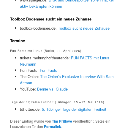
aktiv bekämpfen können
Toolbox Bodensee sucht ein neues Zuhause
toolbox-bodensee.de:
Toolbox sucht neues Zuhause
Termine
Fun Facts mit Linus (Berlin, 29. April 2026)
tickets.mehringhoftheater.de:
FUN FACTS mit Linus
Neumann
Fun Facts:
Fun Facts
The Onion:
The Onion’s Exclusive Interview With Sam
Altman
YouTube:
Bernie vs. Claude
Tage der digitalen Freiheit (Tübingen, 15.–17. Mai 2026)
tdf.cttue.de:
5. Tübinger Tage der digitalen Freiheit
Dieser Eintrag wurde von
Tim Pritlove
veröffentlicht. Setze ein
Lesezeichen für den
Permalink
.