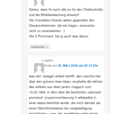
Danke, dass ihr euch alle so für den Chatkontrolle
und die Bildüberwachung einsetzt!
Der monetären Kosten wären gegenüber den
Steuerzahlerinnen, die sie tragen, ansonsten
nicht zu verantworten. :)
Die C-Prominenz hat ja auch was davon.
↓
Antworten
C-64PO
schrieb
am
26. März 2026 um 00:15 Uhr
:
was den ’spiegel‘-artikel betrifft, den manche hier
über den grünenn klee loben, empfehle die lektüre
des artikels aus eben jenem magazin vom
13.02.1994, in dem über die berühmten „wormser
prozesse“ (zusammenfassung in wikipedia) in
einer weise berichtet wurde, die mich damals als
einen fälschlicherweise der vergewaltigung
bezichtigten – was das angebliche opfer einige