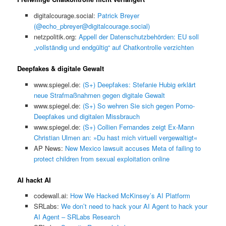
digitalcourage.social:
Patrick Breyer
(@echo_pbreyer@digitalcourage.social)
netzpolitik.org:
Appell der Datenschutzbehörden: EU soll
„vollständig und endgültig“ auf Chatkontrolle verzichten
Deepfakes & digitale Gewalt
www.spiegel.de:
(S+) Deepfakes: Stefanie Hubig erklärt
neue Strafmaßnahmen gegen digitale Gewalt
www.spiegel.de:
(S+) So wehren Sie sich gegen Porno-
Deepfakes und digitalen Missbrauch
www.spiegel.de:
(S+) Collien Fernandes zeigt Ex-Mann
Christian Ulmen an: »Du hast mich virtuell vergewaltigt«
AP News:
New Mexico lawsuit accuses Meta of failing to
protect children from sexual exploitation online
AI hackt AI
codewall.ai:
How We Hacked McKinsey’s AI Platform
SRLabs:
We don’t need to hack your AI Agent to hack your
AI Agent – SRLabs Research