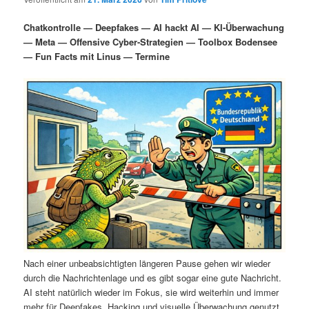
i
s
m
u
n
n
Chatkontrolle — Deepfakes — AI hackt AI — KI-Überwachung
g
a
— Meta — Offensive Cyber-Strategien — Toolbox Bodensee
ä
n
e
v
— Fun Facts mit Linus — Termine
n
i
r
d
g
a
e
ä
t
i
n
r
o
n
I
e
n
n
h
I
a
n
Nach einer unbeabsichtigten längeren Pause gehen wir wieder
durch die Nachrichtenlage und es gibt sogar eine gute Nachricht.
l
h
AI steht natürlich wieder im Fokus, sie wird weiterhin und immer
mehr für Deepfakes, Hacking und visuelle Überwachung genutzt.