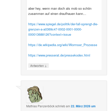
aber hey, wenn man doch als mob so schön
zusammen auf einen draufhauen kann…
https://www.spiegel.de/politik/der-fall-sprengt-die-
grenzen-a-a0369c47-0002-0001-0000-
000013688126?context=issue
https://de.wikipedia.org/wiki/Wormser_Prozesse
https://www.presserat.de/pressekodex.html
↓
Antworten
Mathias Panzenböck
schrieb
am
22. März 2026 um