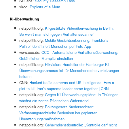
SRLabs:
Security Research Labs
xkcd:
Exploits of a Mom
KI-Überwachung
netzpolitik.org:
KI-gestützte Videoüberwachung in Berlin:
So wehrt man sich gegen Verhaltensscanner
netzpolitik.org:
Mobile Gesichtserkennung: Frankfurts
Polizei identifiziert Menschen per Foto-App
www.ccc.de:
CCC | Automatisierte Verhaltensüberwachung:
Gefährlichen Mumpitz einstellen
netzpolitik.org:
Hikvision: Hersteller der Hamburger KI-
Überwachungskameras ist für Menschenrechtsverletzungen
bekannt
CNN:
Hacked traffic cameras and US intelligence: How a
plot to kill Iran’s supreme leader came together | CNN
netzpolitik.org:
Gegen KI-Überwachungspläne: In Thüringen
wächst ein zartes Pflänzchen Widerstand
netzpolitik.org:
Polizeigesetz Niedersachsen:
Verfassungsrechtliche Bedenken bei geplanten
Überwachungsmaßnahmen
netzpolitik.org:
Geheimdienstkontrolle: „Kontrolle darf nicht