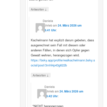
↓
Antworten
Daniela
schrieb
am
24. März 2026 um
08:41 Uhr
:
Kachelmann hat explizit darum gebeten, dass
ausgerechnet sein Fall mit diesem oder
anderen Fällen, in denen sich Opfer gegen
Gewalt wehren, herangezogen wird.
https://bsky.app/profile/realkachelmann.bsky.s
ocial/post/3mhl4p43g622b
↓
Antworten
Daniela
schrieb
am
24. März 2026 um
08:42 Uhr
:
*NICHT herangezogen