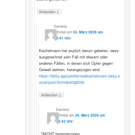
↓
Antworten
Daniela
schrieb
am
24. März 2026 um
08:41 Uhr
:
Kachelmann hat explizit darum gebeten, dass
ausgerechnet sein Fall mit diesem oder
anderen Fällen, in denen sich Opfer gegen
Gewalt wehren, herangezogen wird.
https://bsky.app/profile/realkachelmann.bsky.s
ocial/post/3mhl4p43g622b
↓
Antworten
Daniela
schrieb
am
24. März 2026 um
08:42 Uhr
:
*NICHT herangezogen