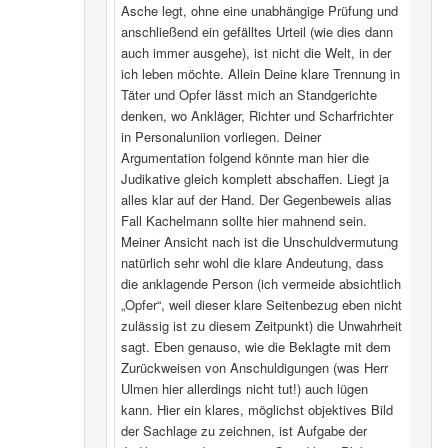
Asche legt, ohne eine unabhängige Prüfung und
anschließend ein gefälltes Urteil (wie dies dann
auch immer ausgehe), ist nicht die Welt, in der
ich leben möchte. Allein Deine klare Trennung in
Täter und Opfer lässt mich an Standgerichte
denken, wo Ankläger, Richter und Scharfrichter
in Personaluniion vorliegen. Deiner
Argumentation folgend könnte man hier die
Judikative gleich komplett abschaffen. Liegt ja
alles klar auf der Hand. Der Gegenbeweis alias
Fall Kachelmann sollte hier mahnend sein.
Meiner Ansicht nach ist die Unschuldvermutung
natürlich sehr wohl die klare Andeutung, dass
die anklagende Person (ich vermeide absichtlich
„Opfer“, weil dieser klare Seitenbezug eben nicht
zulässig ist zu diesem Zeitpunkt) die Unwahrheit
sagt. Eben genauso, wie die Beklagte mit dem
Zurückweisen von Anschuldigungen (was Herr
Ulmen hier allerdings nicht tut!) auch lügen
kann. Hier ein klares, möglichst objektives Bild
der Sachlage zu zeichnen, ist Aufgabe der