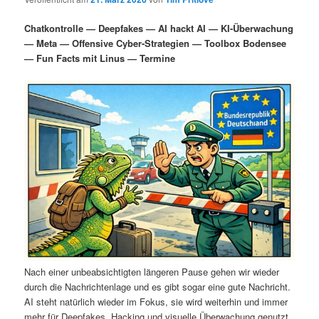
i
s
m
u
n
n
Chatkontrolle — Deepfakes — AI hackt AI — KI-Überwachung
g
a
— Meta — Offensive Cyber-Strategien — Toolbox Bodensee
ä
n
e
v
— Fun Facts mit Linus — Termine
n
i
r
d
g
a
e
ä
t
i
n
r
o
n
I
e
n
n
h
I
a
n
Nach einer unbeabsichtigten längeren Pause gehen wir wieder
durch die Nachrichtenlage und es gibt sogar eine gute Nachricht.
l
h
AI steht natürlich wieder im Fokus, sie wird weiterhin und immer
mehr für Deepfakes, Hacking und visuelle Überwachung genutzt.