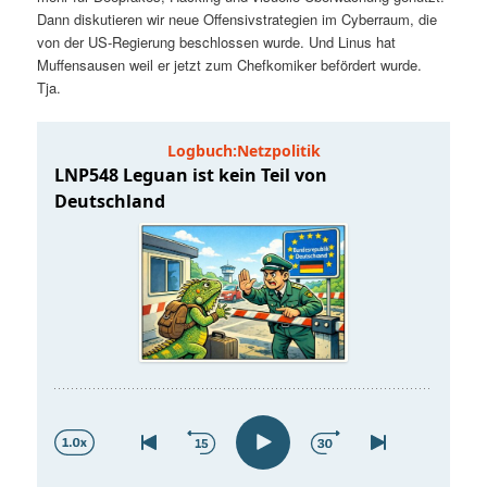
t
a
Dann diskutieren wir neue Offensivstrategien im Cyberraum, die
von der US-Regierung beschlossen wurde. Und Linus hat
s
l
Muffensausen weil er jetzt zum Chefkomiker befördert wurde.
Tja.
p
t
r
s
i
p
n
r
g
i
e
n
n
g
e
n