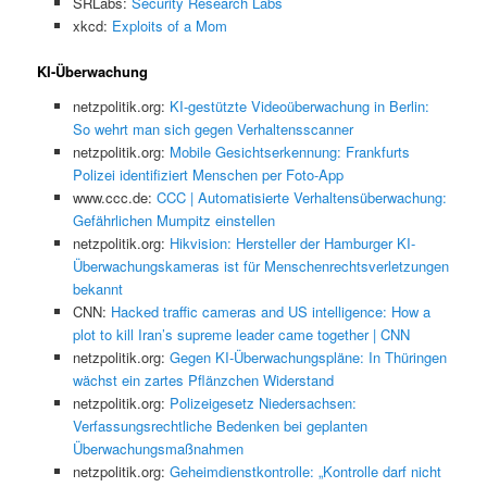
SRLabs:
Security Research Labs
xkcd:
Exploits of a Mom
KI-Überwachung
netzpolitik.org:
KI-gestützte Videoüberwachung in Berlin:
So wehrt man sich gegen Verhaltensscanner
netzpolitik.org:
Mobile Gesichtserkennung: Frankfurts
Polizei identifiziert Menschen per Foto-App
www.ccc.de:
CCC | Automatisierte Verhaltensüberwachung:
Gefährlichen Mumpitz einstellen
netzpolitik.org:
Hikvision: Hersteller der Hamburger KI-
Überwachungskameras ist für Menschenrechtsverletzungen
bekannt
CNN:
Hacked traffic cameras and US intelligence: How a
plot to kill Iran’s supreme leader came together | CNN
netzpolitik.org:
Gegen KI-Überwachungspläne: In Thüringen
wächst ein zartes Pflänzchen Widerstand
netzpolitik.org:
Polizeigesetz Niedersachsen:
Verfassungsrechtliche Bedenken bei geplanten
Überwachungsmaßnahmen
netzpolitik.org:
Geheimdienstkontrolle: „Kontrolle darf nicht