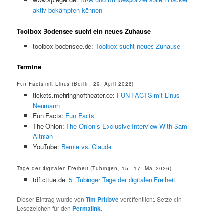
aktiv bekämpfen können
Toolbox Bodensee sucht ein neues Zuhause
toolbox-bodensee.de:
Toolbox sucht neues Zuhause
Termine
Fun Facts mit Linus (Berlin, 29. April 2026)
tickets.mehringhoftheater.de:
FUN FACTS mit Linus
Neumann
Fun Facts:
Fun Facts
The Onion:
The Onion’s Exclusive Interview With Sam
Altman
YouTube:
Bernie vs. Claude
Tage der digitalen Freiheit (Tübingen, 15.–17. Mai 2026)
tdf.cttue.de:
5. Tübinger Tage der digitalen Freiheit
Dieser Eintrag wurde von
Tim Pritlove
veröffentlicht. Setze ein
Lesezeichen für den
Permalink
.