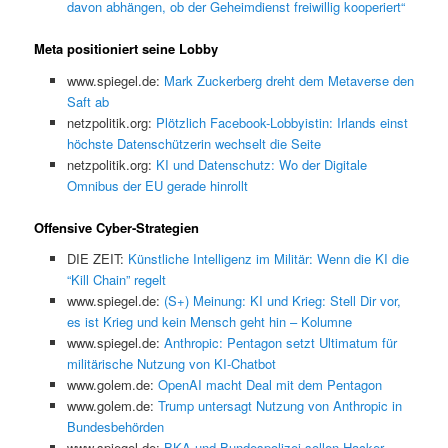
davon abhängen, ob der Geheimdienst freiwillig kooperiert“
Meta positioniert seine Lobby
www.spiegel.de:
Mark Zuckerberg dreht dem Metaverse den
Saft ab
netzpolitik.org:
Plötzlich Facebook-Lobbyistin: Irlands einst
höchste Datenschützerin wechselt die Seite
netzpolitik.org:
KI und Datenschutz: Wo der Digitale
Omnibus der EU gerade hinrollt
Offensive Cyber-Strategien
DIE ZEIT:
Künstliche Intelligenz im Militär: Wenn die KI die
“Kill Chain” regelt
www.spiegel.de:
(S+) Meinung: KI und Krieg: Stell Dir vor,
es ist Krieg und kein Mensch geht hin – Kolumne
www.spiegel.de:
Anthropic: Pentagon setzt Ultimatum für
militärische Nutzung von KI-Chatbot
www.golem.de:
OpenAI macht Deal mit dem Pentagon
www.golem.de:
Trump untersagt Nutzung von Anthropic in
Bundesbehörden
www.spiegel.de:
BKA und Bundespolizei sollen Hacker