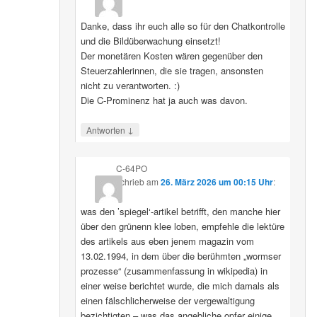
Danke, dass ihr euch alle so für den Chatkontrolle
und die Bildüberwachung einsetzt!
Der monetären Kosten wären gegenüber den
Steuerzahlerinnen, die sie tragen, ansonsten
nicht zu verantworten. :)
Die C-Prominenz hat ja auch was davon.
↓
Antworten
C-64PO
schrieb
am
26. März 2026 um 00:15 Uhr
:
was den ’spiegel‘-artikel betrifft, den manche hier
über den grünenn klee loben, empfehle die lektüre
des artikels aus eben jenem magazin vom
13.02.1994, in dem über die berühmten „wormser
prozesse“ (zusammenfassung in wikipedia) in
einer weise berichtet wurde, die mich damals als
einen fälschlicherweise der vergewaltigung
bezichtigten – was das angebliche opfer einige