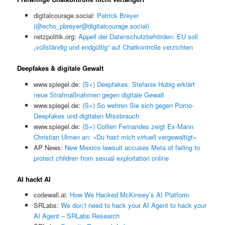
digitalcourage.social:
Patrick Breyer
(@echo_pbreyer@digitalcourage.social)
netzpolitik.org:
Appell der Datenschutzbehörden: EU soll
„vollständig und endgültig“ auf Chatkontrolle verzichten
Deepfakes & digitale Gewalt
www.spiegel.de:
(S+) Deepfakes: Stefanie Hubig erklärt
neue Strafmaßnahmen gegen digitale Gewalt
www.spiegel.de:
(S+) So wehren Sie sich gegen Porno-
Deepfakes und digitalen Missbrauch
www.spiegel.de:
(S+) Collien Fernandes zeigt Ex-Mann
Christian Ulmen an: »Du hast mich virtuell vergewaltigt«
AP News:
New Mexico lawsuit accuses Meta of failing to
protect children from sexual exploitation online
AI hackt AI
codewall.ai:
How We Hacked McKinsey’s AI Platform
SRLabs:
We don’t need to hack your AI Agent to hack your
AI Agent – SRLabs Research