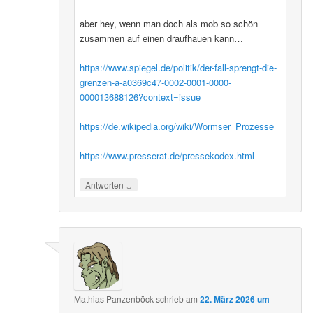
aber hey, wenn man doch als mob so schön
zusammen auf einen draufhauen kann…
https://www.spiegel.de/politik/der-fall-sprengt-die-
grenzen-a-a0369c47-0002-0001-0000-
000013688126?context=issue
https://de.wikipedia.org/wiki/Wormser_Prozesse
https://www.presserat.de/pressekodex.html
↓
Antworten
Mathias Panzenböck
schrieb
am
22. März 2026 um