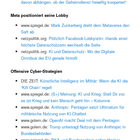
davon abhängen, ob der Geheimdienst freiwillig kooperiert“
Meta positioniert seine Lobby
www.spiegel.de:
Mark Zuckerberg dreht dem Metaverse den
Saft ab
netzpolitik.org:
Plötzlich Facebook-Lobbyistin: Irlands einst
höchste Datenschützerin wechselt die Seite
netzpolitik.org:
KI und Datenschutz: Wo der Digitale
Omnibus der EU gerade hinrollt
Offensive Cyber-Strategien
DIE ZEIT:
Künstliche Intelligenz im Militär: Wenn die KI die
“Kill Chain” regelt
www.spiegel.de:
(S+) Meinung: KI und Krieg: Stell Dir vor,
es ist Krieg und kein Mensch geht hin – Kolumne
www.spiegel.de:
Anthropic: Pentagon setzt Ultimatum für
militärische Nutzung von KI-Chatbot
www.golem.de:
OpenAI macht Deal mit dem Pentagon
www.golem.de:
Trump untersagt Nutzung von Anthropic in
Bundesbehörden
www.spiegel.de:
BKA und Bundespolizei sollen Hacker