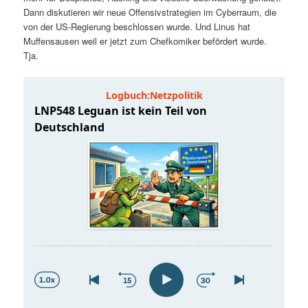
t
a
Dann diskutieren wir neue Offensivstrategien im Cyberraum, die
von der US-Regierung beschlossen wurde. Und Linus hat
s
l
Muffensausen weil er jetzt zum Chefkomiker befördert wurde.
Tja.
p
t
r
s
i
p
n
r
g
i
e
n
n
g
e
n