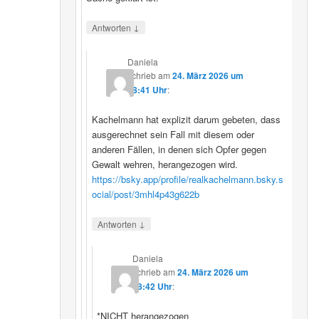
↓
Antworten
Daniela
schrieb
am
24. März 2026 um
08:41 Uhr
:
Kachelmann hat explizit darum gebeten, dass
ausgerechnet sein Fall mit diesem oder
anderen Fällen, in denen sich Opfer gegen
Gewalt wehren, herangezogen wird.
https://bsky.app/profile/realkachelmann.bsky.s
ocial/post/3mhl4p43g622b
↓
Antworten
Daniela
schrieb
am
24. März 2026 um
08:42 Uhr
:
*NICHT herangezogen