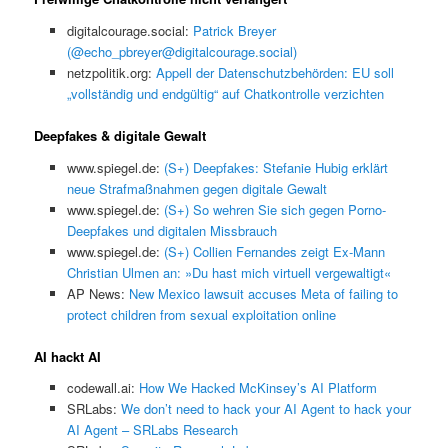
digitalcourage.social:
Patrick Breyer
(@echo_pbreyer@digitalcourage.social)
netzpolitik.org:
Appell der Datenschutzbehörden: EU soll
„vollständig und endgültig“ auf Chatkontrolle verzichten
Deepfakes & digitale Gewalt
www.spiegel.de:
(S+) Deepfakes: Stefanie Hubig erklärt
neue Strafmaßnahmen gegen digitale Gewalt
www.spiegel.de:
(S+) So wehren Sie sich gegen Porno-
Deepfakes und digitalen Missbrauch
www.spiegel.de:
(S+) Collien Fernandes zeigt Ex-Mann
Christian Ulmen an: »Du hast mich virtuell vergewaltigt«
AP News:
New Mexico lawsuit accuses Meta of failing to
protect children from sexual exploitation online
AI hackt AI
codewall.ai:
How We Hacked McKinsey’s AI Platform
SRLabs:
We don’t need to hack your AI Agent to hack your
AI Agent – SRLabs Research