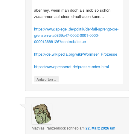
aber hey, wenn man doch als mob so schön
zusammen auf einen draufhauen kann…
https://www.spiegel.de/politik/der-fall-sprengt-die-
grenzen-a-a0369c47-0002-0001-0000-
000013688126?context=issue
https://de.wikipedia.org/wiki/Wormser_Prozesse
https://www.presserat.de/pressekodex.html
↓
Antworten
Mathias Panzenböck
schrieb
am
22. März 2026 um