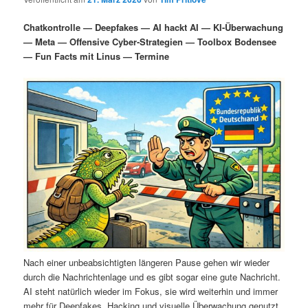
i
s
m
u
n
n
Chatkontrolle — Deepfakes — AI hackt AI — KI-Überwachung
g
a
— Meta — Offensive Cyber-Strategien — Toolbox Bodensee
ä
n
e
v
— Fun Facts mit Linus — Termine
n
i
r
d
g
a
e
ä
t
i
n
r
o
n
I
e
n
n
h
I
a
n
Nach einer unbeabsichtigten längeren Pause gehen wir wieder
durch die Nachrichtenlage und es gibt sogar eine gute Nachricht.
l
h
AI steht natürlich wieder im Fokus, sie wird weiterhin und immer
mehr für Deepfakes, Hacking und visuelle Überwachung genutzt.