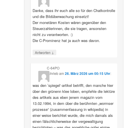
Danke, dass ihr euch alle so für den Chatkontrolle
und die Bildüberwachung einsetzt!
Der monetären Kosten wären gegenüber den
Steuerzahlerinnen, die sie tragen, ansonsten
nicht zu verantworten. :)
Die C-Prominenz hat ja auch was davon.
↓
Antworten
C-64PO
schrieb
am
26. März 2026 um 00:15 Uhr
:
was den ’spiegel‘-artikel betrifft, den manche hier
über den grünenn klee loben, empfehle die lektüre
des artikels aus eben jenem magazin vom
13.02.1994, in dem über die berühmten „wormser
prozesse“ (zusammenfassung in wikipedia) in
einer weise berichtet wurde, die mich damals als
einen fälschlicherweise der vergewaltigung
bezichtigten – was das angebliche opfer einige