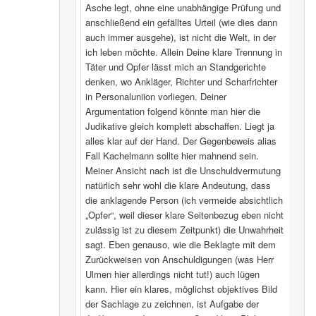
Asche legt, ohne eine unabhängige Prüfung und
anschließend ein gefälltes Urteil (wie dies dann
auch immer ausgehe), ist nicht die Welt, in der
ich leben möchte. Allein Deine klare Trennung in
Täter und Opfer lässt mich an Standgerichte
denken, wo Ankläger, Richter und Scharfrichter
in Personaluniion vorliegen. Deiner
Argumentation folgend könnte man hier die
Judikative gleich komplett abschaffen. Liegt ja
alles klar auf der Hand. Der Gegenbeweis alias
Fall Kachelmann sollte hier mahnend sein.
Meiner Ansicht nach ist die Unschuldvermutung
natürlich sehr wohl die klare Andeutung, dass
die anklagende Person (ich vermeide absichtlich
„Opfer“, weil dieser klare Seitenbezug eben nicht
zulässig ist zu diesem Zeitpunkt) die Unwahrheit
sagt. Eben genauso, wie die Beklagte mit dem
Zurückweisen von Anschuldigungen (was Herr
Ulmen hier allerdings nicht tut!) auch lügen
kann. Hier ein klares, möglichst objektives Bild
der Sachlage zu zeichnen, ist Aufgabe der