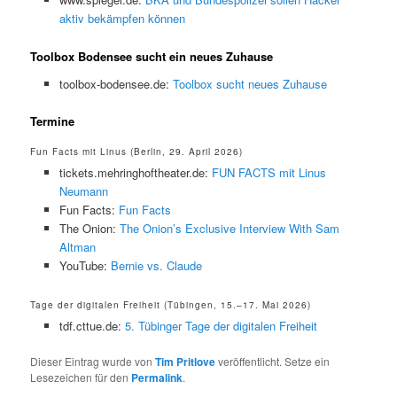
aktiv bekämpfen können
Toolbox Bodensee sucht ein neues Zuhause
toolbox-bodensee.de:
Toolbox sucht neues Zuhause
Termine
Fun Facts mit Linus (Berlin, 29. April 2026)
tickets.mehringhoftheater.de:
FUN FACTS mit Linus
Neumann
Fun Facts:
Fun Facts
The Onion:
The Onion’s Exclusive Interview With Sam
Altman
YouTube:
Bernie vs. Claude
Tage der digitalen Freiheit (Tübingen, 15.–17. Mai 2026)
tdf.cttue.de:
5. Tübinger Tage der digitalen Freiheit
Dieser Eintrag wurde von
Tim Pritlove
veröffentlicht. Setze ein
Lesezeichen für den
Permalink
.