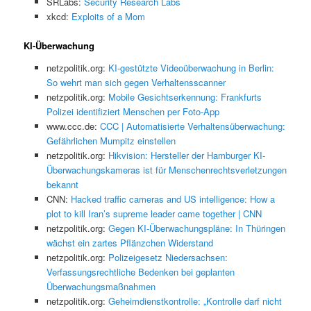
SRLabs:
Security Research Labs
xkcd:
Exploits of a Mom
KI-Überwachung
netzpolitik.org:
KI-gestützte Videoüberwachung in Berlin:
So wehrt man sich gegen Verhaltensscanner
netzpolitik.org:
Mobile Gesichtserkennung: Frankfurts
Polizei identifiziert Menschen per Foto-App
www.ccc.de:
CCC | Automatisierte Verhaltensüberwachung:
Gefährlichen Mumpitz einstellen
netzpolitik.org:
Hikvision: Hersteller der Hamburger KI-
Überwachungskameras ist für Menschenrechtsverletzungen
bekannt
CNN:
Hacked traffic cameras and US intelligence: How a
plot to kill Iran’s supreme leader came together | CNN
netzpolitik.org:
Gegen KI-Überwachungspläne: In Thüringen
wächst ein zartes Pflänzchen Widerstand
netzpolitik.org:
Polizeigesetz Niedersachsen:
Verfassungsrechtliche Bedenken bei geplanten
Überwachungsmaßnahmen
netzpolitik.org:
Geheimdienstkontrolle: „Kontrolle darf nicht