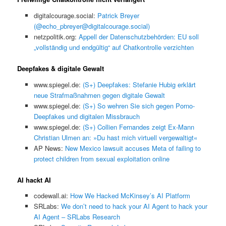
digitalcourage.social:
Patrick Breyer
(@echo_pbreyer@digitalcourage.social)
netzpolitik.org:
Appell der Datenschutzbehörden: EU soll
„vollständig und endgültig“ auf Chatkontrolle verzichten
Deepfakes & digitale Gewalt
www.spiegel.de:
(S+) Deepfakes: Stefanie Hubig erklärt
neue Strafmaßnahmen gegen digitale Gewalt
www.spiegel.de:
(S+) So wehren Sie sich gegen Porno-
Deepfakes und digitalen Missbrauch
www.spiegel.de:
(S+) Collien Fernandes zeigt Ex-Mann
Christian Ulmen an: »Du hast mich virtuell vergewaltigt«
AP News:
New Mexico lawsuit accuses Meta of failing to
protect children from sexual exploitation online
AI hackt AI
codewall.ai:
How We Hacked McKinsey’s AI Platform
SRLabs:
We don’t need to hack your AI Agent to hack your
AI Agent – SRLabs Research