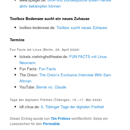
aktiv bekämpfen können
Toolbox Bodensee sucht ein neues Zuhause
toolbox-bodensee.de:
Toolbox sucht neues Zuhause
Termine
Fun Facts mit Linus (Berlin, 29. April 2026)
tickets.mehringhoftheater.de:
FUN FACTS mit Linus
Neumann
Fun Facts:
Fun Facts
The Onion:
The Onion’s Exclusive Interview With Sam
Altman
YouTube:
Bernie vs. Claude
Tage der digitalen Freiheit (Tübingen, 15.–17. Mai 2026)
tdf.cttue.de:
5. Tübinger Tage der digitalen Freiheit
Dieser Eintrag wurde von
Tim Pritlove
veröffentlicht. Setze ein
Lesezeichen für den
Permalink
.