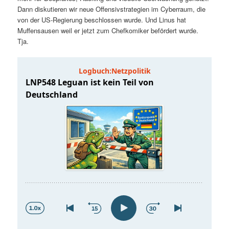
t
a
Dann diskutieren wir neue Offensivstrategien im Cyberraum, die
von der US-Regierung beschlossen wurde. Und Linus hat
s
l
Muffensausen weil er jetzt zum Chefkomiker befördert wurde.
Tja.
p
t
r
s
i
p
n
r
g
i
e
n
n
g
e
n