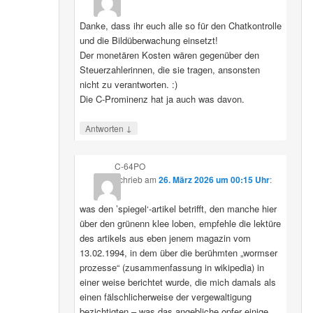
Danke, dass ihr euch alle so für den Chatkontrolle
und die Bildüberwachung einsetzt!
Der monetären Kosten wären gegenüber den
Steuerzahlerinnen, die sie tragen, ansonsten
nicht zu verantworten. :)
Die C-Prominenz hat ja auch was davon.
↓
Antworten
C-64PO
schrieb
am
26. März 2026 um 00:15 Uhr
:
was den ’spiegel‘-artikel betrifft, den manche hier
über den grünenn klee loben, empfehle die lektüre
des artikels aus eben jenem magazin vom
13.02.1994, in dem über die berühmten „wormser
prozesse“ (zusammenfassung in wikipedia) in
einer weise berichtet wurde, die mich damals als
einen fälschlicherweise der vergewaltigung
bezichtigten – was das angebliche opfer einige