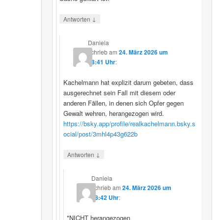
↓
Antworten
Daniela
schrieb
am
24. März 2026 um
08:41 Uhr
:
Kachelmann hat explizit darum gebeten, dass
ausgerechnet sein Fall mit diesem oder
anderen Fällen, in denen sich Opfer gegen
Gewalt wehren, herangezogen wird.
https://bsky.app/profile/realkachelmann.bsky.s
ocial/post/3mhl4p43g622b
↓
Antworten
Daniela
schrieb
am
24. März 2026 um
08:42 Uhr
:
*NICHT herangezogen