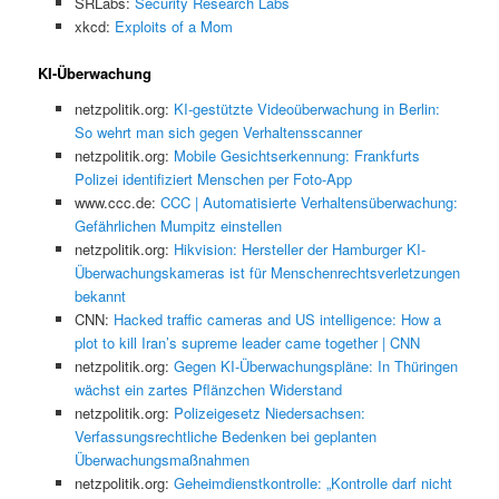
SRLabs:
Security Research Labs
xkcd:
Exploits of a Mom
KI-Überwachung
netzpolitik.org:
KI-gestützte Videoüberwachung in Berlin:
So wehrt man sich gegen Verhaltensscanner
netzpolitik.org:
Mobile Gesichtserkennung: Frankfurts
Polizei identifiziert Menschen per Foto-App
www.ccc.de:
CCC | Automatisierte Verhaltensüberwachung:
Gefährlichen Mumpitz einstellen
netzpolitik.org:
Hikvision: Hersteller der Hamburger KI-
Überwachungskameras ist für Menschenrechtsverletzungen
bekannt
CNN:
Hacked traffic cameras and US intelligence: How a
plot to kill Iran’s supreme leader came together | CNN
netzpolitik.org:
Gegen KI-Überwachungspläne: In Thüringen
wächst ein zartes Pflänzchen Widerstand
netzpolitik.org:
Polizeigesetz Niedersachsen:
Verfassungsrechtliche Bedenken bei geplanten
Überwachungsmaßnahmen
netzpolitik.org:
Geheimdienstkontrolle: „Kontrolle darf nicht