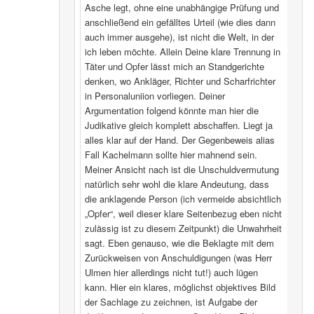
Asche legt, ohne eine unabhängige Prüfung und
anschließend ein gefälltes Urteil (wie dies dann
auch immer ausgehe), ist nicht die Welt, in der
ich leben möchte. Allein Deine klare Trennung in
Täter und Opfer lässt mich an Standgerichte
denken, wo Ankläger, Richter und Scharfrichter
in Personaluniion vorliegen. Deiner
Argumentation folgend könnte man hier die
Judikative gleich komplett abschaffen. Liegt ja
alles klar auf der Hand. Der Gegenbeweis alias
Fall Kachelmann sollte hier mahnend sein.
Meiner Ansicht nach ist die Unschuldvermutung
natürlich sehr wohl die klare Andeutung, dass
die anklagende Person (ich vermeide absichtlich
„Opfer“, weil dieser klare Seitenbezug eben nicht
zulässig ist zu diesem Zeitpunkt) die Unwahrheit
sagt. Eben genauso, wie die Beklagte mit dem
Zurückweisen von Anschuldigungen (was Herr
Ulmen hier allerdings nicht tut!) auch lügen
kann. Hier ein klares, möglichst objektives Bild
der Sachlage zu zeichnen, ist Aufgabe der