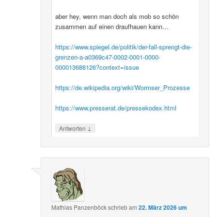
aber hey, wenn man doch als mob so schön
zusammen auf einen draufhauen kann…
https://www.spiegel.de/politik/der-fall-sprengt-die-
grenzen-a-a0369c47-0002-0001-0000-
000013688126?context=issue
https://de.wikipedia.org/wiki/Wormser_Prozesse
https://www.presserat.de/pressekodex.html
↓
Antworten
Mathias Panzenböck
schrieb
am
22. März 2026 um