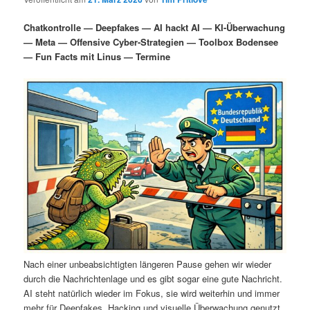
i
s
m
u
n
n
Chatkontrolle — Deepfakes — AI hackt AI — KI-Überwachung
g
a
— Meta — Offensive Cyber-Strategien — Toolbox Bodensee
ä
n
e
v
— Fun Facts mit Linus — Termine
n
i
r
d
g
a
e
ä
t
i
n
r
o
n
I
e
n
n
h
I
a
n
Nach einer unbeabsichtigten längeren Pause gehen wir wieder
durch die Nachrichtenlage und es gibt sogar eine gute Nachricht.
l
h
AI steht natürlich wieder im Fokus, sie wird weiterhin und immer
mehr für Deepfakes, Hacking und visuelle Überwachung genutzt.