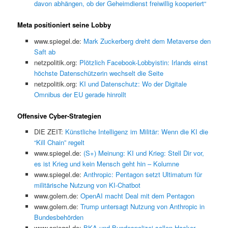
davon abhängen, ob der Geheimdienst freiwillig kooperiert“
Meta positioniert seine Lobby
www.spiegel.de:
Mark Zuckerberg dreht dem Metaverse den
Saft ab
netzpolitik.org:
Plötzlich Facebook-Lobbyistin: Irlands einst
höchste Datenschützerin wechselt die Seite
netzpolitik.org:
KI und Datenschutz: Wo der Digitale
Omnibus der EU gerade hinrollt
Offensive Cyber-Strategien
DIE ZEIT:
Künstliche Intelligenz im Militär: Wenn die KI die
“Kill Chain” regelt
www.spiegel.de:
(S+) Meinung: KI und Krieg: Stell Dir vor,
es ist Krieg und kein Mensch geht hin – Kolumne
www.spiegel.de:
Anthropic: Pentagon setzt Ultimatum für
militärische Nutzung von KI-Chatbot
www.golem.de:
OpenAI macht Deal mit dem Pentagon
www.golem.de:
Trump untersagt Nutzung von Anthropic in
Bundesbehörden
www.spiegel.de:
BKA und Bundespolizei sollen Hacker