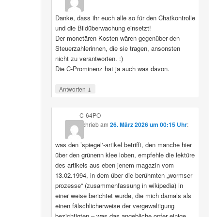
Danke, dass ihr euch alle so für den Chatkontrolle
und die Bildüberwachung einsetzt!
Der monetären Kosten wären gegenüber den
Steuerzahlerinnen, die sie tragen, ansonsten
nicht zu verantworten. :)
Die C-Prominenz hat ja auch was davon.
↓
Antworten
C-64PO
schrieb
am
26. März 2026 um 00:15 Uhr
:
was den ’spiegel‘-artikel betrifft, den manche hier
über den grünenn klee loben, empfehle die lektüre
des artikels aus eben jenem magazin vom
13.02.1994, in dem über die berühmten „wormser
prozesse“ (zusammenfassung in wikipedia) in
einer weise berichtet wurde, die mich damals als
einen fälschlicherweise der vergewaltigung
bezichtigten – was das angebliche opfer einige