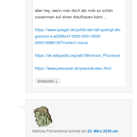
aber hey, wenn man doch als mob so schön
zusammen auf einen draufhauen kann…
https://www.spiegel.de/politik/der-fall-sprengt-die-
grenzen-a-a0369c47-0002-0001-0000-
000013688126?context=issue
https://de.wikipedia.org/wiki/Wormser_Prozesse
https://www.presserat.de/pressekodex.html
↓
Antworten
Mathias Panzenböck
schrieb
am
22. März 2026 um