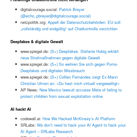
digitalcourage.social:
Patrick Breyer
(@echo_pbreyer@digitalcourage.social)
netzpolitik.org:
Appell der Datenschutzbehörden: EU soll
„vollständig und endgültig“ auf Chatkontrolle verzichten
Deepfakes & digitale Gewalt
www.spiegel.de:
(S+) Deepfakes: Stefanie Hubig erklärt
neue Strafmaßnahmen gegen digitale Gewalt
www.spiegel.de:
(S+) So wehren Sie sich gegen Porno-
Deepfakes und digitalen Missbrauch
www.spiegel.de:
(S+) Collien Fernandes zeigt Ex-Mann
Christian Ulmen an: »Du hast mich virtuell vergewaltigt«
AP News:
New Mexico lawsuit accuses Meta of failing to
protect children from sexual exploitation online
AI hackt AI
codewall.ai:
How We Hacked McKinsey’s AI Platform
SRLabs:
We don’t need to hack your AI Agent to hack your
AI Agent – SRLabs Research