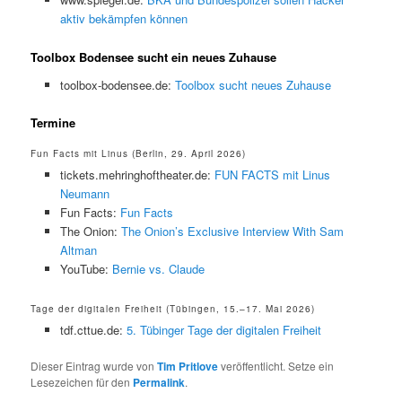
aktiv bekämpfen können
Toolbox Bodensee sucht ein neues Zuhause
toolbox-bodensee.de:
Toolbox sucht neues Zuhause
Termine
Fun Facts mit Linus (Berlin, 29. April 2026)
tickets.mehringhoftheater.de:
FUN FACTS mit Linus
Neumann
Fun Facts:
Fun Facts
The Onion:
The Onion’s Exclusive Interview With Sam
Altman
YouTube:
Bernie vs. Claude
Tage der digitalen Freiheit (Tübingen, 15.–17. Mai 2026)
tdf.cttue.de:
5. Tübinger Tage der digitalen Freiheit
Dieser Eintrag wurde von
Tim Pritlove
veröffentlicht. Setze ein
Lesezeichen für den
Permalink
.