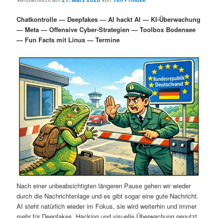
i
s
m
u
n
n
Chatkontrolle — Deepfakes — AI hackt AI — KI-Überwachung
g
a
— Meta — Offensive Cyber-Strategien — Toolbox Bodensee
ä
n
e
v
— Fun Facts mit Linus — Termine
n
i
r
d
g
a
e
ä
t
i
n
r
o
n
I
e
n
n
h
I
a
n
Nach einer unbeabsichtigten längeren Pause gehen wir wieder
durch die Nachrichtenlage und es gibt sogar eine gute Nachricht.
l
h
AI steht natürlich wieder im Fokus, sie wird weiterhin und immer
mehr für Deepfakes, Hacking und visuelle Überwachung genutzt.