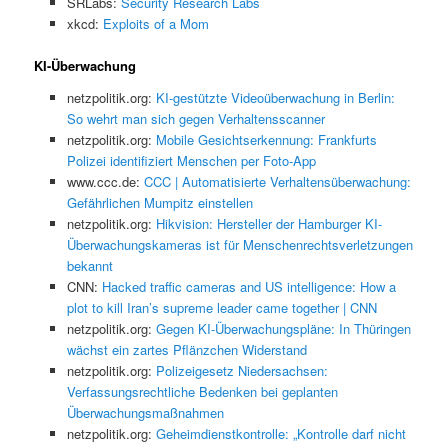
SRLabs:
Security Research Labs
xkcd:
Exploits of a Mom
KI-Überwachung
netzpolitik.org:
KI-gestützte Videoüberwachung in Berlin:
So wehrt man sich gegen Verhaltensscanner
netzpolitik.org:
Mobile Gesichtserkennung: Frankfurts
Polizei identifiziert Menschen per Foto-App
www.ccc.de:
CCC | Automatisierte Verhaltensüberwachung:
Gefährlichen Mumpitz einstellen
netzpolitik.org:
Hikvision: Hersteller der Hamburger KI-
Überwachungskameras ist für Menschenrechtsverletzungen
bekannt
CNN:
Hacked traffic cameras and US intelligence: How a
plot to kill Iran’s supreme leader came together | CNN
netzpolitik.org:
Gegen KI-Überwachungspläne: In Thüringen
wächst ein zartes Pflänzchen Widerstand
netzpolitik.org:
Polizeigesetz Niedersachsen:
Verfassungsrechtliche Bedenken bei geplanten
Überwachungsmaßnahmen
netzpolitik.org:
Geheimdienstkontrolle: „Kontrolle darf nicht