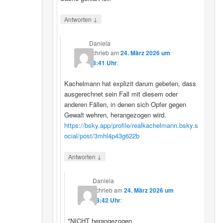
↓
Antworten
Daniela
schrieb
am
24. März 2026 um
08:41 Uhr
:
Kachelmann hat explizit darum gebeten, dass
ausgerechnet sein Fall mit diesem oder
anderen Fällen, in denen sich Opfer gegen
Gewalt wehren, herangezogen wird.
https://bsky.app/profile/realkachelmann.bsky.s
ocial/post/3mhl4p43g622b
↓
Antworten
Daniela
schrieb
am
24. März 2026 um
08:42 Uhr
:
*NICHT herangezogen