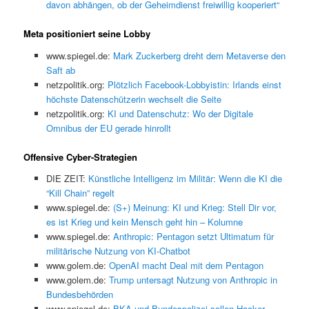
davon abhängen, ob der Geheimdienst freiwillig kooperiert“
Meta positioniert seine Lobby
www.spiegel.de:
Mark Zuckerberg dreht dem Metaverse den
Saft ab
netzpolitik.org:
Plötzlich Facebook-Lobbyistin: Irlands einst
höchste Datenschützerin wechselt die Seite
netzpolitik.org:
KI und Datenschutz: Wo der Digitale
Omnibus der EU gerade hinrollt
Offensive Cyber-Strategien
DIE ZEIT:
Künstliche Intelligenz im Militär: Wenn die KI die
“Kill Chain” regelt
www.spiegel.de:
(S+) Meinung: KI und Krieg: Stell Dir vor,
es ist Krieg und kein Mensch geht hin – Kolumne
www.spiegel.de:
Anthropic: Pentagon setzt Ultimatum für
militärische Nutzung von KI-Chatbot
www.golem.de:
OpenAI macht Deal mit dem Pentagon
www.golem.de:
Trump untersagt Nutzung von Anthropic in
Bundesbehörden
www.spiegel.de:
BKA und Bundespolizei sollen Hacker