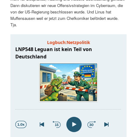
t
a
Dann diskutieren wir neue Offensivstrategien im Cyberraum, die
von der US-Regierung beschlossen wurde. Und Linus hat
s
l
Muffensausen weil er jetzt zum Chefkomiker befördert wurde.
Tja.
p
t
r
s
i
p
n
r
g
i
e
n
n
g
e
n