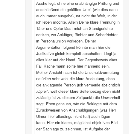
Asche legt, ohne eine unabhängige Prüfung und
anschließend ein gefälltes Urteil (wie dies dann
auch immer ausgehe), ist nicht die Welt, in der
ich leben möchte. Allein Deine klare Trennung in
Täter und Opfer lässt mich an Standgerichte
denken, wo Ankläger, Richter und Scharfrichter
in Personaluniion vorliegen. Deiner
Argumentation folgend könnte man hier die
Judikative gleich komplett abschaffen. Liegt ja
alles klar auf der Hand. Der Gegenbeweis alias
Fall Kachelmann sollte hier mahnend sein.
Meiner Ansicht nach ist die Unschuldvermutung
natürlich sehr wohl die klare Andeutung, dass
die anklagende Person (ich vermeide absichtlich
„Opfer“, weil dieser klare Seitenbezug eben nicht
zulässig ist zu diesem Zeitpunkt) die Unwahrheit
sagt. Eben genauso, wie die Beklagte mit dem
Zurückweisen von Anschuldigungen (was Herr
Ulmen hier allerdings nicht tut!) auch lügen
kann. Hier ein klares, möglichst objektives Bild
der Sachlage zu zeichnen, ist Aufgabe der