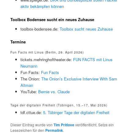
aktiv bekämpfen können
Toolbox Bodensee sucht ein neues Zuhause
toolbox-bodensee.de:
Toolbox sucht neues Zuhause
Termine
Fun Facts mit Linus (Berlin, 29. April 2026)
tickets.mehringhoftheater.de:
FUN FACTS mit Linus
Neumann
Fun Facts:
Fun Facts
The Onion:
The Onion’s Exclusive Interview With Sam
Altman
YouTube:
Bernie vs. Claude
Tage der digitalen Freiheit (Tübingen, 15.–17. Mai 2026)
tdf.cttue.de:
5. Tübinger Tage der digitalen Freiheit
Dieser Eintrag wurde von
Tim Pritlove
veröffentlicht. Setze ein
Lesezeichen für den
Permalink
.