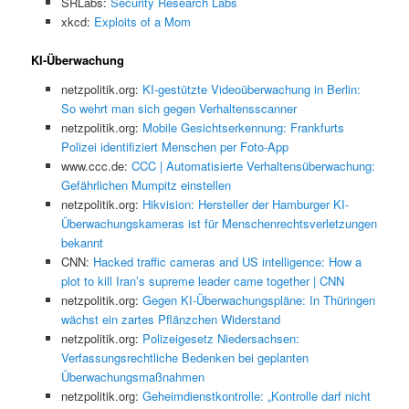
SRLabs:
Security Research Labs
xkcd:
Exploits of a Mom
KI-Überwachung
netzpolitik.org:
KI-gestützte Videoüberwachung in Berlin:
So wehrt man sich gegen Verhaltensscanner
netzpolitik.org:
Mobile Gesichtserkennung: Frankfurts
Polizei identifiziert Menschen per Foto-App
www.ccc.de:
CCC | Automatisierte Verhaltensüberwachung:
Gefährlichen Mumpitz einstellen
netzpolitik.org:
Hikvision: Hersteller der Hamburger KI-
Überwachungskameras ist für Menschenrechtsverletzungen
bekannt
CNN:
Hacked traffic cameras and US intelligence: How a
plot to kill Iran’s supreme leader came together | CNN
netzpolitik.org:
Gegen KI-Überwachungspläne: In Thüringen
wächst ein zartes Pflänzchen Widerstand
netzpolitik.org:
Polizeigesetz Niedersachsen:
Verfassungsrechtliche Bedenken bei geplanten
Überwachungsmaßnahmen
netzpolitik.org:
Geheimdienstkontrolle: „Kontrolle darf nicht