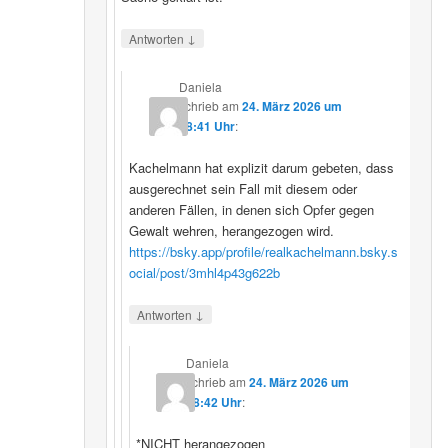
↓
Antworten
Daniela
schrieb
am
24. März 2026 um
08:41 Uhr
:
Kachelmann hat explizit darum gebeten, dass
ausgerechnet sein Fall mit diesem oder
anderen Fällen, in denen sich Opfer gegen
Gewalt wehren, herangezogen wird.
https://bsky.app/profile/realkachelmann.bsky.s
ocial/post/3mhl4p43g622b
↓
Antworten
Daniela
schrieb
am
24. März 2026 um
08:42 Uhr
:
*NICHT herangezogen