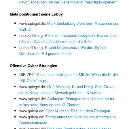
davon abhängen, ob der Geheimdienst freiwillig kooperiert“
Meta positioniert seine Lobby
www.spiegel.de:
Mark Zuckerberg dreht dem Metaverse den
Saft ab
netzpolitik.org:
Plötzlich Facebook-Lobbyistin: Irlands einst
höchste Datenschützerin wechselt die Seite
netzpolitik.org:
KI und Datenschutz: Wo der Digitale
Omnibus der EU gerade hinrollt
Offensive Cyber-Strategien
DIE ZEIT:
Künstliche Intelligenz im Militär: Wenn die KI die
“Kill Chain” regelt
www.spiegel.de:
(S+) Meinung: KI und Krieg: Stell Dir vor,
es ist Krieg und kein Mensch geht hin – Kolumne
www.spiegel.de:
Anthropic: Pentagon setzt Ultimatum für
militärische Nutzung von KI-Chatbot
www.golem.de:
OpenAI macht Deal mit dem Pentagon
www.golem.de:
Trump untersagt Nutzung von Anthropic in
Bundesbehörden
www.spiegel.de:
BKA und Bundespolizei sollen Hacker