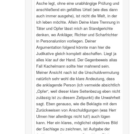
Asche legt, ohne eine unabhängige Prüfung und
anschließend ein gefälltes Urteil (wie dies dann
auch immer ausgehe), ist nicht die Welt, in der
ich leben möchte. Allein Deine klare Trennung in
Täter und Opfer lässt mich an Standgerichte
denken, wo Ankläger, Richter und Scharfrichter
in Personaluniion vorliegen. Deiner
Argumentation folgend könnte man hier die
Judikative gleich komplett abschaffen. Liegt ja
alles klar auf der Hand. Der Gegenbeweis alias
Fall Kachelmann sollte hier mahnend sein.
Meiner Ansicht nach ist die Unschuldvermutung
natürlich sehr wohl die klare Andeutung, dass
die anklagende Person (ich vermeide absichtlich
„Opfer“, weil dieser klare Seitenbezug eben nicht
zulässig ist zu diesem Zeitpunkt) die Unwahrheit
sagt. Eben genauso, wie die Beklagte mit dem
Zurückweisen von Anschuldigungen (was Herr
Ulmen hier allerdings nicht tut!) auch lügen
kann. Hier ein klares, möglichst objektives Bild
der Sachlage zu zeichnen, ist Aufgabe der