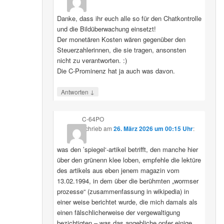
Danke, dass ihr euch alle so für den Chatkontrolle
und die Bildüberwachung einsetzt!
Der monetären Kosten wären gegenüber den
Steuerzahlerinnen, die sie tragen, ansonsten
nicht zu verantworten. :)
Die C-Prominenz hat ja auch was davon.
↓
Antworten
C-64PO
schrieb
am
26. März 2026 um 00:15 Uhr
:
was den ’spiegel‘-artikel betrifft, den manche hier
über den grünenn klee loben, empfehle die lektüre
des artikels aus eben jenem magazin vom
13.02.1994, in dem über die berühmten „wormser
prozesse“ (zusammenfassung in wikipedia) in
einer weise berichtet wurde, die mich damals als
einen fälschlicherweise der vergewaltigung
bezichtigten – was das angebliche opfer einige