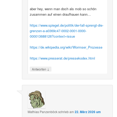
aber hey, wenn man doch als mob so schön
zusammen auf einen draufhauen kann…
https://www.spiegel.de/politik/der-fall-sprengt-die-
grenzen-a-a0369c47-0002-0001-0000-
000013688126?context=issue
https://de.wikipedia.org/wiki/Wormser_Prozesse
https://www.presserat.de/pressekodex.html
↓
Antworten
Mathias Panzenböck
schrieb
am
22. März 2026 um