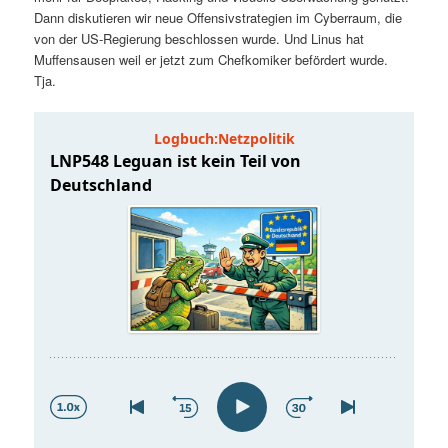
t
a
Dann diskutieren wir neue Offensivstrategien im Cyberraum, die
von der US-Regierung beschlossen wurde. Und Linus hat
s
l
Muffensausen weil er jetzt zum Chefkomiker befördert wurde.
Tja.
p
t
r
s
i
p
n
r
g
i
e
n
n
g
e
n