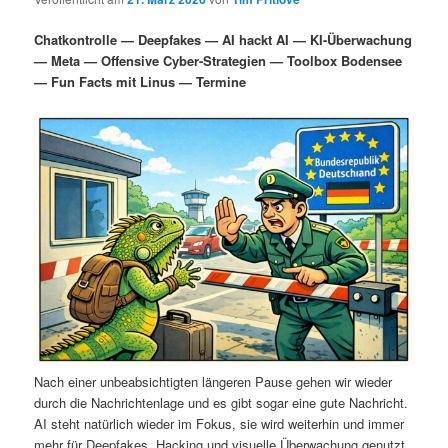
i
s
m
u
n
n
Chatkontrolle — Deepfakes — AI hackt AI — KI-Überwachung
g
a
— Meta — Offensive Cyber-Strategien — Toolbox Bodensee
ä
n
e
v
— Fun Facts mit Linus — Termine
n
i
r
d
g
a
e
ä
t
i
n
r
o
n
I
e
n
n
h
I
a
n
Nach einer unbeabsichtigten längeren Pause gehen wir wieder
durch die Nachrichtenlage und es gibt sogar eine gute Nachricht.
l
h
AI steht natürlich wieder im Fokus, sie wird weiterhin und immer
mehr für Deepfakes, Hacking und visuelle Überwachung genutzt.