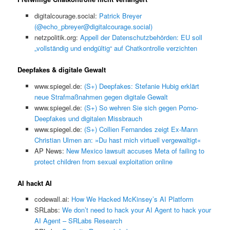
digitalcourage.social:
Patrick Breyer
(@echo_pbreyer@digitalcourage.social)
netzpolitik.org:
Appell der Datenschutzbehörden: EU soll
„vollständig und endgültig“ auf Chatkontrolle verzichten
Deepfakes & digitale Gewalt
www.spiegel.de:
(S+) Deepfakes: Stefanie Hubig erklärt
neue Strafmaßnahmen gegen digitale Gewalt
www.spiegel.de:
(S+) So wehren Sie sich gegen Porno-
Deepfakes und digitalen Missbrauch
www.spiegel.de:
(S+) Collien Fernandes zeigt Ex-Mann
Christian Ulmen an: »Du hast mich virtuell vergewaltigt«
AP News:
New Mexico lawsuit accuses Meta of failing to
protect children from sexual exploitation online
AI hackt AI
codewall.ai:
How We Hacked McKinsey’s AI Platform
SRLabs:
We don’t need to hack your AI Agent to hack your
AI Agent – SRLabs Research