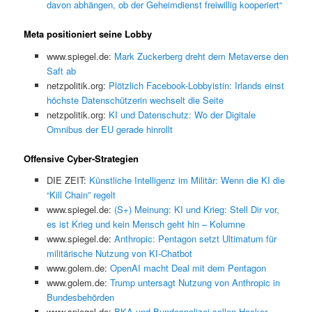
davon abhängen, ob der Geheimdienst freiwillig kooperiert“
Meta positioniert seine Lobby
www.spiegel.de:
Mark Zuckerberg dreht dem Metaverse den
Saft ab
netzpolitik.org:
Plötzlich Facebook-Lobbyistin: Irlands einst
höchste Datenschützerin wechselt die Seite
netzpolitik.org:
KI und Datenschutz: Wo der Digitale
Omnibus der EU gerade hinrollt
Offensive Cyber-Strategien
DIE ZEIT:
Künstliche Intelligenz im Militär: Wenn die KI die
“Kill Chain” regelt
www.spiegel.de:
(S+) Meinung: KI und Krieg: Stell Dir vor,
es ist Krieg und kein Mensch geht hin – Kolumne
www.spiegel.de:
Anthropic: Pentagon setzt Ultimatum für
militärische Nutzung von KI-Chatbot
www.golem.de:
OpenAI macht Deal mit dem Pentagon
www.golem.de:
Trump untersagt Nutzung von Anthropic in
Bundesbehörden
www.spiegel.de:
BKA und Bundespolizei sollen Hacker