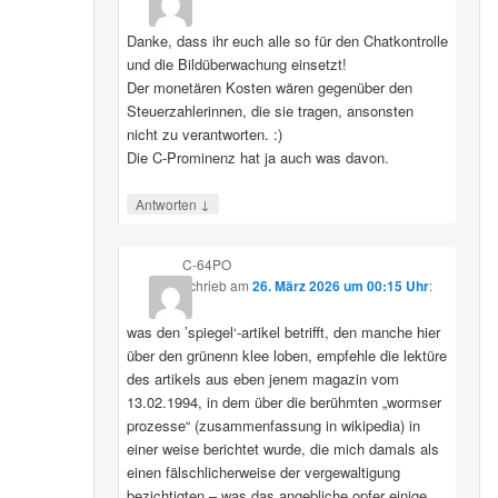
Danke, dass ihr euch alle so für den Chatkontrolle
und die Bildüberwachung einsetzt!
Der monetären Kosten wären gegenüber den
Steuerzahlerinnen, die sie tragen, ansonsten
nicht zu verantworten. :)
Die C-Prominenz hat ja auch was davon.
↓
Antworten
C-64PO
schrieb
am
26. März 2026 um 00:15 Uhr
:
was den ’spiegel‘-artikel betrifft, den manche hier
über den grünenn klee loben, empfehle die lektüre
des artikels aus eben jenem magazin vom
13.02.1994, in dem über die berühmten „wormser
prozesse“ (zusammenfassung in wikipedia) in
einer weise berichtet wurde, die mich damals als
einen fälschlicherweise der vergewaltigung
bezichtigten – was das angebliche opfer einige