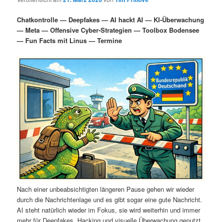
i
s
m
u
n
n
Chatkontrolle — Deepfakes — AI hackt AI — KI-Überwachung
g
a
— Meta — Offensive Cyber-Strategien — Toolbox Bodensee
ä
n
e
v
— Fun Facts mit Linus — Termine
n
i
r
d
g
a
e
ä
t
i
n
r
o
n
I
e
n
n
h
I
a
n
Nach einer unbeabsichtigten längeren Pause gehen wir wieder
durch die Nachrichtenlage und es gibt sogar eine gute Nachricht.
l
h
AI steht natürlich wieder im Fokus, sie wird weiterhin und immer
mehr für Deepfakes, Hacking und visuelle Überwachung genutzt.