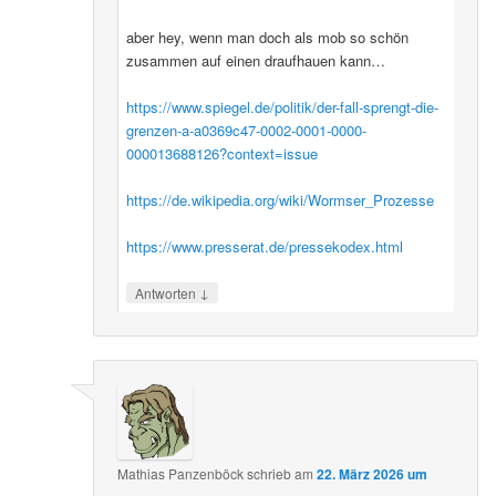
aber hey, wenn man doch als mob so schön
zusammen auf einen draufhauen kann…
https://www.spiegel.de/politik/der-fall-sprengt-die-
grenzen-a-a0369c47-0002-0001-0000-
000013688126?context=issue
https://de.wikipedia.org/wiki/Wormser_Prozesse
https://www.presserat.de/pressekodex.html
↓
Antworten
Mathias Panzenböck
schrieb
am
22. März 2026 um