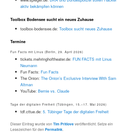
aktiv bekämpfen können
Toolbox Bodensee sucht ein neues Zuhause
toolbox-bodensee.de:
Toolbox sucht neues Zuhause
Termine
Fun Facts mit Linus (Berlin, 29. April 2026)
tickets.mehringhoftheater.de:
FUN FACTS mit Linus
Neumann
Fun Facts:
Fun Facts
The Onion:
The Onion’s Exclusive Interview With Sam
Altman
YouTube:
Bernie vs. Claude
Tage der digitalen Freiheit (Tübingen, 15.–17. Mai 2026)
tdf.cttue.de:
5. Tübinger Tage der digitalen Freiheit
Dieser Eintrag wurde von
Tim Pritlove
veröffentlicht. Setze ein
Lesezeichen für den
Permalink
.