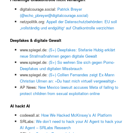
digitalcourage.social:
Patrick Breyer
(@echo_pbreyer@digitalcourage.social)
netzpolitik.org:
Appell der Datenschutzbehörden: EU soll
„vollständig und endgültig“ auf Chatkontrolle verzichten
Deepfakes & digitale Gewalt
www.spiegel.de:
(S+) Deepfakes: Stefanie Hubig erklärt
neue Strafmaßnahmen gegen digitale Gewalt
www.spiegel.de:
(S+) So wehren Sie sich gegen Porno-
Deepfakes und digitalen Missbrauch
www.spiegel.de:
(S+) Collien Fernandes zeigt Ex-Mann
Christian Ulmen an: »Du hast mich virtuell vergewaltigt«
AP News:
New Mexico lawsuit accuses Meta of failing to
protect children from sexual exploitation online
AI hackt AI
codewall.ai:
How We Hacked McKinsey’s AI Platform
SRLabs:
We don’t need to hack your AI Agent to hack your
AI Agent – SRLabs Research