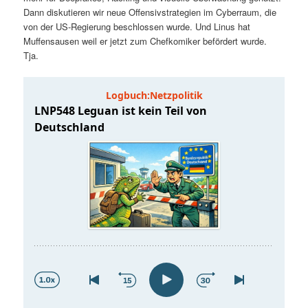
t
a
Dann diskutieren wir neue Offensivstrategien im Cyberraum, die
von der US-Regierung beschlossen wurde. Und Linus hat
s
l
Muffensausen weil er jetzt zum Chefkomiker befördert wurde.
Tja.
p
t
r
s
i
p
n
r
g
i
e
n
n
g
e
n