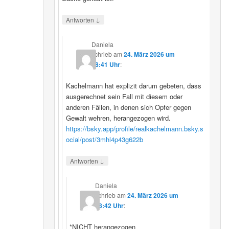
↓
Antworten
Daniela
schrieb
am
24. März 2026 um
08:41 Uhr
:
Kachelmann hat explizit darum gebeten, dass
ausgerechnet sein Fall mit diesem oder
anderen Fällen, in denen sich Opfer gegen
Gewalt wehren, herangezogen wird.
https://bsky.app/profile/realkachelmann.bsky.s
ocial/post/3mhl4p43g622b
↓
Antworten
Daniela
schrieb
am
24. März 2026 um
08:42 Uhr
:
*NICHT herangezogen