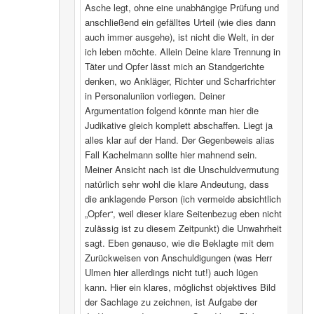
Asche legt, ohne eine unabhängige Prüfung und
anschließend ein gefälltes Urteil (wie dies dann
auch immer ausgehe), ist nicht die Welt, in der
ich leben möchte. Allein Deine klare Trennung in
Täter und Opfer lässt mich an Standgerichte
denken, wo Ankläger, Richter und Scharfrichter
in Personaluniion vorliegen. Deiner
Argumentation folgend könnte man hier die
Judikative gleich komplett abschaffen. Liegt ja
alles klar auf der Hand. Der Gegenbeweis alias
Fall Kachelmann sollte hier mahnend sein.
Meiner Ansicht nach ist die Unschuldvermutung
natürlich sehr wohl die klare Andeutung, dass
die anklagende Person (ich vermeide absichtlich
„Opfer“, weil dieser klare Seitenbezug eben nicht
zulässig ist zu diesem Zeitpunkt) die Unwahrheit
sagt. Eben genauso, wie die Beklagte mit dem
Zurückweisen von Anschuldigungen (was Herr
Ulmen hier allerdings nicht tut!) auch lügen
kann. Hier ein klares, möglichst objektives Bild
der Sachlage zu zeichnen, ist Aufgabe der