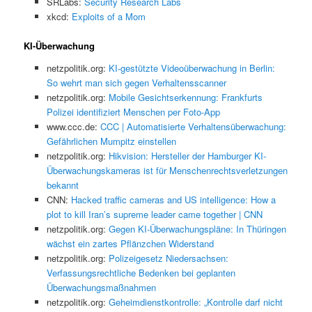
SRLabs:
Security Research Labs
xkcd:
Exploits of a Mom
KI-Überwachung
netzpolitik.org:
KI-gestützte Videoüberwachung in Berlin:
So wehrt man sich gegen Verhaltensscanner
netzpolitik.org:
Mobile Gesichtserkennung: Frankfurts
Polizei identifiziert Menschen per Foto-App
www.ccc.de:
CCC | Automatisierte Verhaltensüberwachung:
Gefährlichen Mumpitz einstellen
netzpolitik.org:
Hikvision: Hersteller der Hamburger KI-
Überwachungskameras ist für Menschenrechtsverletzungen
bekannt
CNN:
Hacked traffic cameras and US intelligence: How a
plot to kill Iran’s supreme leader came together | CNN
netzpolitik.org:
Gegen KI-Überwachungspläne: In Thüringen
wächst ein zartes Pflänzchen Widerstand
netzpolitik.org:
Polizeigesetz Niedersachsen:
Verfassungsrechtliche Bedenken bei geplanten
Überwachungsmaßnahmen
netzpolitik.org:
Geheimdienstkontrolle: „Kontrolle darf nicht