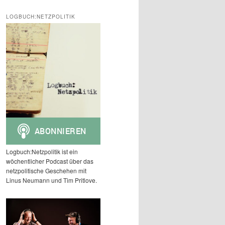
c
h
LOGBUCH:NETZPOLITIK
e
n
Logbuch:Netzpolitik ist ein
wöchentlicher Podcast über das
netzpolitische Geschehen mit
Linus Neumann und Tim Pritlove.