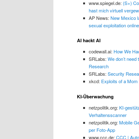
www.spiegel.de:
(S+) Co
hast mich virtuell vergewa
AP News:
New Mexico law
sexual exploitation online
AI hackt AI
codewall.ai:
How We Hack
SRLabs:
We don’t need 
Research
SRLabs:
Security Resea
xkcd:
Exploits of a Mom
KI-Überwachung
netzpolitik.org:
KI-gestüt
Verhaltensscanner
netzpolitik.org:
Mobile Ge
per Foto-App
www.ccc.de:
CCC | Auto