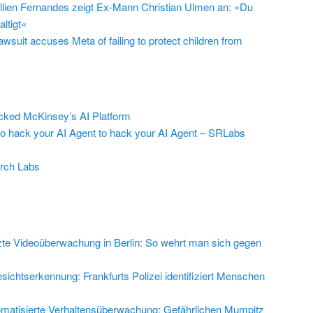
llien Fernandes zeigt Ex-Mann Christian Ulmen an: »Du
ltigt«
suit accuses Meta of failing to protect children from
ed McKinsey’s AI Platform
to hack your AI Agent to hack your AI Agent – SRLabs
rch Labs
zte Videoüberwachung in Berlin: So wehrt man sich gegen
sichtserkennung: Frankfurts Polizei identifiziert Menschen
matisierte Verhaltensüberwachung: Gefährlichen Mumpitz