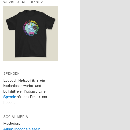
WERDE WERBETRÄGER
SPENDEN
Logbuch:Netzpolitik ist ein
kostenloser, werbe- und
bullshitfreier Podcast. Eine
Spende
hält das Projekt am
Leben.
SOCIAL MEDIA
Mastodon:
@lnp@podcasts.social