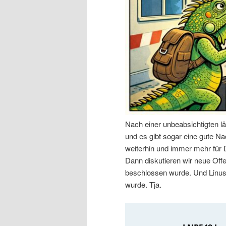
n
r
I
e
n
n
h
I
a
n
Nach einer unbeabsichtigten l
l
h
und es gibt sogar eine gute Nac
weiterhin und immer mehr für
t
a
Dann diskutieren wir neue Off
beschlossen wurde. Und Linus 
s
l
wurde. Tja.
p
t