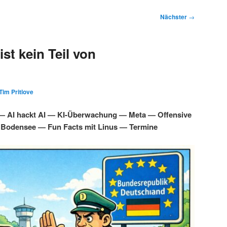
Nächster
→
st kein Teil von
Tim Pritlove
 — AI hackt AI — KI-Überwachung — Meta — Offensive
 Bodensee — Fun Facts mit Linus — Termine