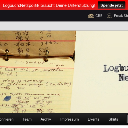
Logbuch:Netzpolitik braucht Deine Unterstützung!
Spende jetzt
CRE
Freak S
nus Neumann und Tim Pritlove
olitik
onnieren
Team
Archiv
Impressum
Events
Shirts