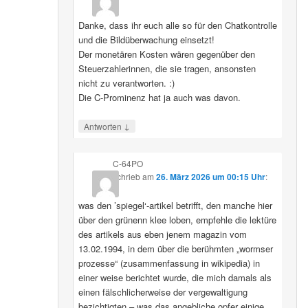
Danke, dass ihr euch alle so für den Chatkontrolle
und die Bildüberwachung einsetzt!
Der monetären Kosten wären gegenüber den
Steuerzahlerinnen, die sie tragen, ansonsten
nicht zu verantworten. :)
Die C-Prominenz hat ja auch was davon.
↓
Antworten
C-64PO
schrieb
am
26. März 2026 um 00:15 Uhr
:
was den ’spiegel‘-artikel betrifft, den manche hier
über den grünenn klee loben, empfehle die lektüre
des artikels aus eben jenem magazin vom
13.02.1994, in dem über die berühmten „wormser
prozesse“ (zusammenfassung in wikipedia) in
einer weise berichtet wurde, die mich damals als
einen fälschlicherweise der vergewaltigung
bezichtigten – was das angebliche opfer einige