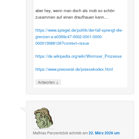
aber hey, wenn man doch als mob so schön
zusammen auf einen draufhauen kann…
https://www.spiegel.de/politik/der-fall-sprengt-die-
grenzen-a-a0369c47-0002-0001-0000-
000013688126?context=issue
https://de.wikipedia.org/wiki/Wormser_Prozesse
https://www.presserat.de/pressekodex.html
↓
Antworten
Mathias Panzenböck
schrieb
am
22. März 2026 um