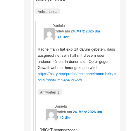
↓
Antworten
Daniela
schrieb
am
24. März 2026 um
08:41 Uhr
:
Kachelmann hat explizit darum gebeten, dass
ausgerechnet sein Fall mit diesem oder
anderen Fällen, in denen sich Opfer gegen
Gewalt wehren, herangezogen wird.
https://bsky.app/profile/realkachelmann.bsky.s
ocial/post/3mhl4p43g622b
↓
Antworten
Daniela
schrieb
am
24. März 2026 um
08:42 Uhr
:
*NICHT herangezogen