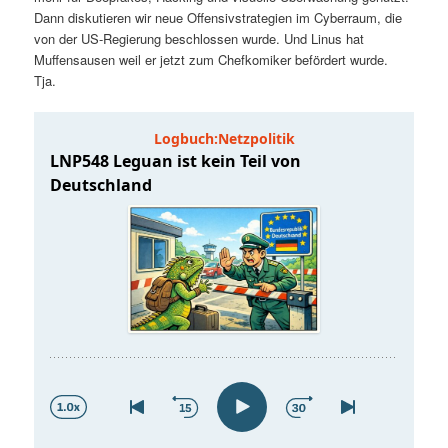
t
a
Dann diskutieren wir neue Offensivstrategien im Cyberraum, die
von der US-Regierung beschlossen wurde. Und Linus hat
s
l
Muffensausen weil er jetzt zum Chefkomiker befördert wurde.
Tja.
p
t
r
s
i
p
n
r
g
i
e
n
n
g
e
n