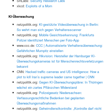
SRLabs:
Security Research Labs
xkcd:
Exploits of a Mom
KI-Überwachung
netzpolitik.org:
KI-gestützte Videoüberwachung in Berlin:
So wehrt man sich gegen Verhaltensscanner
netzpolitik.org:
Mobile Gesichtserkennung: Frankfurts
Polizei identifiziert Menschen per Foto-App
www.ccc.de:
CCC | Automatisierte Verhaltensüberwachung:
Gefährlichen Mumpitz einstellen
netzpolitik.org:
Hikvision: Hersteller der Hamburger KI-
Überwachungskameras ist für Menschenrechtsverletzungen
bekannt
CNN:
Hacked traffic cameras and US intelligence: How a
plot to kill Iran’s supreme leader came together | CNN
netzpolitik.org:
Gegen KI-Überwachungspläne: In Thüringen
wächst ein zartes Pflänzchen Widerstand
netzpolitik.org:
Polizeigesetz Niedersachsen:
Verfassungsrechtliche Bedenken bei geplanten
Überwachungsmaßnahmen
netzpolitik.org:
Geheimdienstkontrolle: „Kontrolle darf nicht