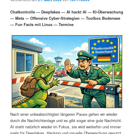
i
s
m
u
n
n
Chatkontrolle — Deepfakes — AI hackt AI — KI-Überwachung
g
a
— Meta — Offensive Cyber-Strategien — Toolbox Bodensee
ä
n
e
v
— Fun Facts mit Linus — Termine
n
i
r
d
g
a
e
ä
t
i
n
r
o
n
I
e
n
n
h
I
a
n
Nach einer unbeabsichtigten längeren Pause gehen wir wieder
durch die Nachrichtenlage und es gibt sogar eine gute Nachricht.
l
h
AI steht natürlich wieder im Fokus, sie wird weiterhin und immer
mehr für Deepfakes, Hacking und visuelle Überwachung genutzt.