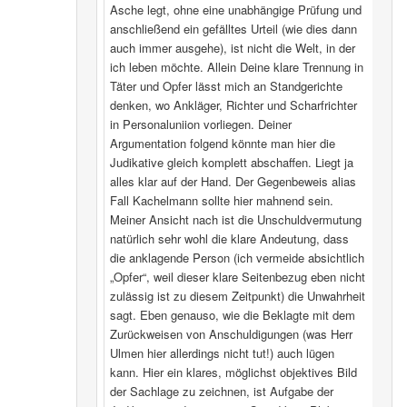
Asche legt, ohne eine unabhängige Prüfung und
anschließend ein gefälltes Urteil (wie dies dann
auch immer ausgehe), ist nicht die Welt, in der
ich leben möchte. Allein Deine klare Trennung in
Täter und Opfer lässt mich an Standgerichte
denken, wo Ankläger, Richter und Scharfrichter
in Personaluniion vorliegen. Deiner
Argumentation folgend könnte man hier die
Judikative gleich komplett abschaffen. Liegt ja
alles klar auf der Hand. Der Gegenbeweis alias
Fall Kachelmann sollte hier mahnend sein.
Meiner Ansicht nach ist die Unschuldvermutung
natürlich sehr wohl die klare Andeutung, dass
die anklagende Person (ich vermeide absichtlich
„Opfer“, weil dieser klare Seitenbezug eben nicht
zulässig ist zu diesem Zeitpunkt) die Unwahrheit
sagt. Eben genauso, wie die Beklagte mit dem
Zurückweisen von Anschuldigungen (was Herr
Ulmen hier allerdings nicht tut!) auch lügen
kann. Hier ein klares, möglichst objektives Bild
der Sachlage zu zeichnen, ist Aufgabe der