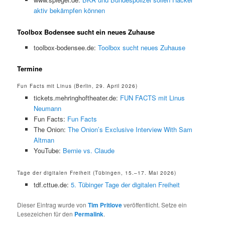
aktiv bekämpfen können
Toolbox Bodensee sucht ein neues Zuhause
toolbox-bodensee.de:
Toolbox sucht neues Zuhause
Termine
Fun Facts mit Linus (Berlin, 29. April 2026)
tickets.mehringhoftheater.de:
FUN FACTS mit Linus
Neumann
Fun Facts:
Fun Facts
The Onion:
The Onion’s Exclusive Interview With Sam
Altman
YouTube:
Bernie vs. Claude
Tage der digitalen Freiheit (Tübingen, 15.–17. Mai 2026)
tdf.cttue.de:
5. Tübinger Tage der digitalen Freiheit
Dieser Eintrag wurde von
Tim Pritlove
veröffentlicht. Setze ein
Lesezeichen für den
Permalink
.