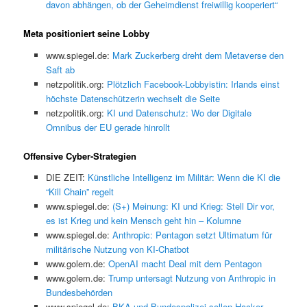
davon abhängen, ob der Geheimdienst freiwillig kooperiert“
Meta positioniert seine Lobby
www.spiegel.de:
Mark Zuckerberg dreht dem Metaverse den
Saft ab
netzpolitik.org:
Plötzlich Facebook-Lobbyistin: Irlands einst
höchste Datenschützerin wechselt die Seite
netzpolitik.org:
KI und Datenschutz: Wo der Digitale
Omnibus der EU gerade hinrollt
Offensive Cyber-Strategien
DIE ZEIT:
Künstliche Intelligenz im Militär: Wenn die KI die
“Kill Chain” regelt
www.spiegel.de:
(S+) Meinung: KI und Krieg: Stell Dir vor,
es ist Krieg und kein Mensch geht hin – Kolumne
www.spiegel.de:
Anthropic: Pentagon setzt Ultimatum für
militärische Nutzung von KI-Chatbot
www.golem.de:
OpenAI macht Deal mit dem Pentagon
www.golem.de:
Trump untersagt Nutzung von Anthropic in
Bundesbehörden
www.spiegel.de:
BKA und Bundespolizei sollen Hacker