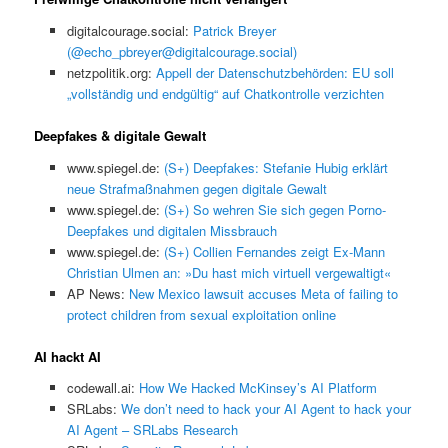
digitalcourage.social:
Patrick Breyer
(@echo_pbreyer@digitalcourage.social)
netzpolitik.org:
Appell der Datenschutzbehörden: EU soll
„vollständig und endgültig“ auf Chatkontrolle verzichten
Deepfakes & digitale Gewalt
www.spiegel.de:
(S+) Deepfakes: Stefanie Hubig erklärt
neue Strafmaßnahmen gegen digitale Gewalt
www.spiegel.de:
(S+) So wehren Sie sich gegen Porno-
Deepfakes und digitalen Missbrauch
www.spiegel.de:
(S+) Collien Fernandes zeigt Ex-Mann
Christian Ulmen an: »Du hast mich virtuell vergewaltigt«
AP News:
New Mexico lawsuit accuses Meta of failing to
protect children from sexual exploitation online
AI hackt AI
codewall.ai:
How We Hacked McKinsey’s AI Platform
SRLabs:
We don’t need to hack your AI Agent to hack your
AI Agent – SRLabs Research