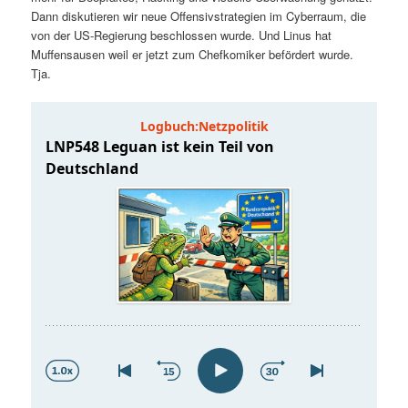
t
a
Dann diskutieren wir neue Offensivstrategien im Cyberraum, die
von der US-Regierung beschlossen wurde. Und Linus hat
s
l
Muffensausen weil er jetzt zum Chefkomiker befördert wurde.
Tja.
p
t
r
s
i
p
n
r
g
i
e
n
n
g
e
n