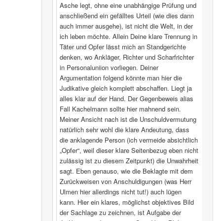
Asche legt, ohne eine unabhängige Prüfung und
anschließend ein gefälltes Urteil (wie dies dann
auch immer ausgehe), ist nicht die Welt, in der
ich leben möchte. Allein Deine klare Trennung in
Täter und Opfer lässt mich an Standgerichte
denken, wo Ankläger, Richter und Scharfrichter
in Personaluniion vorliegen. Deiner
Argumentation folgend könnte man hier die
Judikative gleich komplett abschaffen. Liegt ja
alles klar auf der Hand. Der Gegenbeweis alias
Fall Kachelmann sollte hier mahnend sein.
Meiner Ansicht nach ist die Unschuldvermutung
natürlich sehr wohl die klare Andeutung, dass
die anklagende Person (ich vermeide absichtlich
„Opfer“, weil dieser klare Seitenbezug eben nicht
zulässig ist zu diesem Zeitpunkt) die Unwahrheit
sagt. Eben genauso, wie die Beklagte mit dem
Zurückweisen von Anschuldigungen (was Herr
Ulmen hier allerdings nicht tut!) auch lügen
kann. Hier ein klares, möglichst objektives Bild
der Sachlage zu zeichnen, ist Aufgabe der