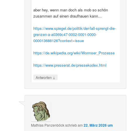
aber hey, wenn man doch als mob so schön
zusammen auf einen draufhauen kann…
https://www.spiegel.de/politik/der-fall-sprengt-die-
grenzen-a-a0369c47-0002-0001-0000-
000013688126?context=issue
https://de.wikipedia.org/wiki/Wormser_Prozesse
https://www.presserat.de/pressekodex.html
↓
Antworten
Mathias Panzenböck
schrieb
am
22. März 2026 um