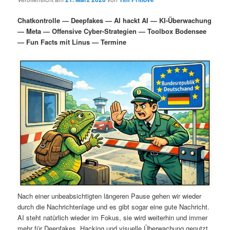
i
s
m
u
n
n
Chatkontrolle — Deepfakes — AI hackt AI — KI-Überwachung
g
a
— Meta — Offensive Cyber-Strategien — Toolbox Bodensee
ä
n
e
v
— Fun Facts mit Linus — Termine
n
i
r
d
g
a
e
ä
t
i
n
r
o
n
I
e
n
n
h
I
a
n
Nach einer unbeabsichtigten längeren Pause gehen wir wieder
durch die Nachrichtenlage und es gibt sogar eine gute Nachricht.
l
h
AI steht natürlich wieder im Fokus, sie wird weiterhin und immer
mehr für Deepfakes, Hacking und visuelle Überwachung genutzt.