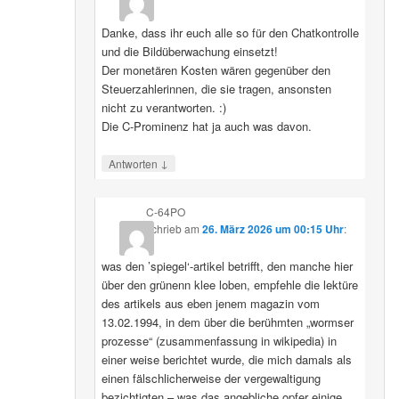
Danke, dass ihr euch alle so für den Chatkontrolle
und die Bildüberwachung einsetzt!
Der monetären Kosten wären gegenüber den
Steuerzahlerinnen, die sie tragen, ansonsten
nicht zu verantworten. :)
Die C-Prominenz hat ja auch was davon.
↓
Antworten
C-64PO
schrieb
am
26. März 2026 um 00:15 Uhr
:
was den ’spiegel‘-artikel betrifft, den manche hier
über den grünenn klee loben, empfehle die lektüre
des artikels aus eben jenem magazin vom
13.02.1994, in dem über die berühmten „wormser
prozesse“ (zusammenfassung in wikipedia) in
einer weise berichtet wurde, die mich damals als
einen fälschlicherweise der vergewaltigung
bezichtigten – was das angebliche opfer einige