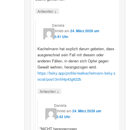
↓
Antworten
Daniela
schrieb
am
24. März 2026 um
08:41 Uhr
:
Kachelmann hat explizit darum gebeten, dass
ausgerechnet sein Fall mit diesem oder
anderen Fällen, in denen sich Opfer gegen
Gewalt wehren, herangezogen wird.
https://bsky.app/profile/realkachelmann.bsky.s
ocial/post/3mhl4p43g622b
↓
Antworten
Daniela
schrieb
am
24. März 2026 um
08:42 Uhr
:
*NICHT herangezogen