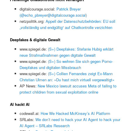
digitalcourage.social:
Patrick Breyer
(@echo_pbreyer@digitalcourage.social)
netzpolitik.org:
Appell der Datenschutzbehörden: EU soll
„vollständig und endgültig“ auf Chatkontrolle verzichten
Deepfakes & digitale Gewalt
www.spiegel.de:
(S+) Deepfakes: Stefanie Hubig erklärt
neue Strafmaßnahmen gegen digitale Gewalt
www.spiegel.de:
(S+) So wehren Sie sich gegen Porno-
Deepfakes und digitalen Missbrauch
www.spiegel.de:
(S+) Collien Fernandes zeigt Ex-Mann
Christian Ulmen an: »Du hast mich virtuell vergewaltigt«
AP News:
New Mexico lawsuit accuses Meta of failing to
protect children from sexual exploitation online
AI hackt AI
codewall.ai:
How We Hacked McKinsey’s AI Platform
SRLabs:
We don’t need to hack your AI Agent to hack your
AI Agent – SRLabs Research