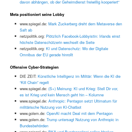
davon abhängen, ob der Geheimdienst freiwillig kooperiert“
Meta positioniert seine Lobby
www.spiegel.de:
Mark Zuckerberg dreht dem Metaverse den
Saft ab
netzpolitik.org:
Plötzlich Facebook-Lobbyistin: Irlands einst
höchste Datenschützerin wechselt die Seite
netzpolitik.org:
KI und Datenschutz: Wo der Digitale
Omnibus der EU gerade hinrollt
Offensive Cyber-Strategien
DIE ZEIT:
Künstliche Intelligenz im Militär: Wenn die KI die
“Kill Chain” regelt
www.spiegel.de:
(S+) Meinung: KI und Krieg: Stell Dir vor,
es ist Krieg und kein Mensch geht hin – Kolumne
www.spiegel.de:
Anthropic: Pentagon setzt Ultimatum für
militärische Nutzung von KI-Chatbot
www.golem.de:
OpenAI macht Deal mit dem Pentagon
www.golem.de:
Trump untersagt Nutzung von Anthropic in
Bundesbehörden
www.spiegel.de:
BKA und Bundespolizei sollen Hacker