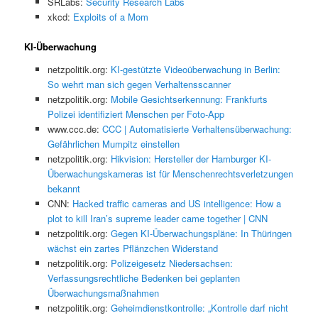
SRLabs:
Security Research Labs
xkcd:
Exploits of a Mom
KI-Überwachung
netzpolitik.org:
KI-gestützte Videoüberwachung in Berlin:
So wehrt man sich gegen Verhaltensscanner
netzpolitik.org:
Mobile Gesichtserkennung: Frankfurts
Polizei identifiziert Menschen per Foto-App
www.ccc.de:
CCC | Automatisierte Verhaltensüberwachung:
Gefährlichen Mumpitz einstellen
netzpolitik.org:
Hikvision: Hersteller der Hamburger KI-
Überwachungskameras ist für Menschenrechtsverletzungen
bekannt
CNN:
Hacked traffic cameras and US intelligence: How a
plot to kill Iran’s supreme leader came together | CNN
netzpolitik.org:
Gegen KI-Überwachungspläne: In Thüringen
wächst ein zartes Pflänzchen Widerstand
netzpolitik.org:
Polizeigesetz Niedersachsen:
Verfassungsrechtliche Bedenken bei geplanten
Überwachungsmaßnahmen
netzpolitik.org:
Geheimdienstkontrolle: „Kontrolle darf nicht