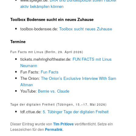
aktiv bekämpfen können
Toolbox Bodensee sucht ein neues Zuhause
toolbox-bodensee.de:
Toolbox sucht neues Zuhause
Termine
Fun Facts mit Linus (Berlin, 29. April 2026)
tickets.mehringhoftheater.de:
FUN FACTS mit Linus
Neumann
Fun Facts:
Fun Facts
The Onion:
The Onion’s Exclusive Interview With Sam
Altman
YouTube:
Bernie vs. Claude
Tage der digitalen Freiheit (Tübingen, 15.–17. Mai 2026)
tdf.cttue.de:
5. Tübinger Tage der digitalen Freiheit
Dieser Eintrag wurde von
Tim Pritlove
veröffentlicht. Setze ein
Lesezeichen für den
Permalink
.