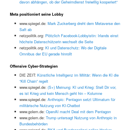
davon abhängen, ob der Geheimdienst freiwillig kooperiert“
Meta positioniert seine Lobby
www.spiegel.de:
Mark Zuckerberg dreht dem Metaverse den
Saft ab
netzpolitik.org:
Plötzlich Facebook-Lobbyistin: Irlands einst
höchste Datenschützerin wechselt die Seite
netzpolitik.org:
KI und Datenschutz: Wo der Digitale
Omnibus der EU gerade hinrollt
Offensive Cyber-Strategien
DIE ZEIT:
Künstliche Intelligenz im Militär: Wenn die KI die
“Kill Chain” regelt
www.spiegel.de:
(S+) Meinung: KI und Krieg: Stell Dir vor,
es ist Krieg und kein Mensch geht hin – Kolumne
www.spiegel.de:
Anthropic: Pentagon setzt Ultimatum für
militärische Nutzung von KI-Chatbot
www.golem.de:
OpenAI macht Deal mit dem Pentagon
www.golem.de:
Trump untersagt Nutzung von Anthropic in
Bundesbehörden
www.spiegel.de:
BKA und Bundespolizei sollen Hacker