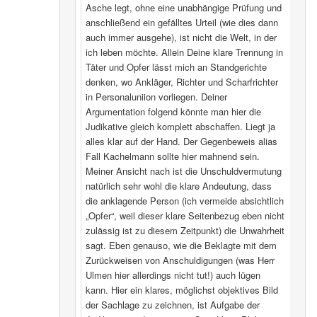
Asche legt, ohne eine unabhängige Prüfung und
anschließend ein gefälltes Urteil (wie dies dann
auch immer ausgehe), ist nicht die Welt, in der
ich leben möchte. Allein Deine klare Trennung in
Täter und Opfer lässt mich an Standgerichte
denken, wo Ankläger, Richter und Scharfrichter
in Personaluniion vorliegen. Deiner
Argumentation folgend könnte man hier die
Judikative gleich komplett abschaffen. Liegt ja
alles klar auf der Hand. Der Gegenbeweis alias
Fall Kachelmann sollte hier mahnend sein.
Meiner Ansicht nach ist die Unschuldvermutung
natürlich sehr wohl die klare Andeutung, dass
die anklagende Person (ich vermeide absichtlich
„Opfer“, weil dieser klare Seitenbezug eben nicht
zulässig ist zu diesem Zeitpunkt) die Unwahrheit
sagt. Eben genauso, wie die Beklagte mit dem
Zurückweisen von Anschuldigungen (was Herr
Ulmen hier allerdings nicht tut!) auch lügen
kann. Hier ein klares, möglichst objektives Bild
der Sachlage zu zeichnen, ist Aufgabe der