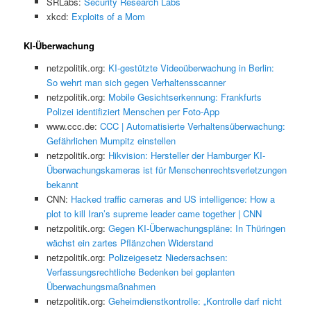
SRLabs:
Security Research Labs
xkcd:
Exploits of a Mom
KI-Überwachung
netzpolitik.org:
KI-gestützte Videoüberwachung in Berlin:
So wehrt man sich gegen Verhaltensscanner
netzpolitik.org:
Mobile Gesichtserkennung: Frankfurts
Polizei identifiziert Menschen per Foto-App
www.ccc.de:
CCC | Automatisierte Verhaltensüberwachung:
Gefährlichen Mumpitz einstellen
netzpolitik.org:
Hikvision: Hersteller der Hamburger KI-
Überwachungskameras ist für Menschenrechtsverletzungen
bekannt
CNN:
Hacked traffic cameras and US intelligence: How a
plot to kill Iran’s supreme leader came together | CNN
netzpolitik.org:
Gegen KI-Überwachungspläne: In Thüringen
wächst ein zartes Pflänzchen Widerstand
netzpolitik.org:
Polizeigesetz Niedersachsen:
Verfassungsrechtliche Bedenken bei geplanten
Überwachungsmaßnahmen
netzpolitik.org:
Geheimdienstkontrolle: „Kontrolle darf nicht