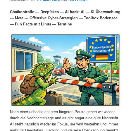
i
s
m
u
n
n
Chatkontrolle — Deepfakes — AI hackt AI — KI-Überwachung
g
a
— Meta — Offensive Cyber-Strategien — Toolbox Bodensee
ä
n
e
v
— Fun Facts mit Linus — Termine
n
i
r
d
g
a
e
ä
t
i
n
r
o
n
I
e
n
n
h
I
a
n
Nach einer unbeabsichtigten längeren Pause gehen wir wieder
durch die Nachrichtenlage und es gibt sogar eine gute Nachricht.
l
h
AI steht natürlich wieder im Fokus, sie wird weiterhin und immer
mehr für Deepfakes, Hacking und visuelle Überwachung genutzt.