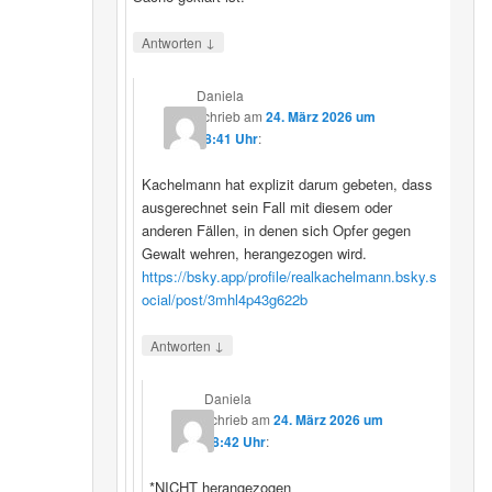
↓
Antworten
Daniela
schrieb
am
24. März 2026 um
08:41 Uhr
:
Kachelmann hat explizit darum gebeten, dass
ausgerechnet sein Fall mit diesem oder
anderen Fällen, in denen sich Opfer gegen
Gewalt wehren, herangezogen wird.
https://bsky.app/profile/realkachelmann.bsky.s
ocial/post/3mhl4p43g622b
↓
Antworten
Daniela
schrieb
am
24. März 2026 um
08:42 Uhr
:
*NICHT herangezogen