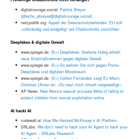
digitalcourage.social:
Patrick Breyer
(@echo_pbreyer@digitalcourage.social)
netzpolitik.org:
Appell der Datenschutzbehörden: EU soll
„vollständig und endgültig“ auf Chatkontrolle verzichten
Deepfakes & digitale Gewalt
www.spiegel.de:
(S+) Deepfakes: Stefanie Hubig erklärt
neue Strafmaßnahmen gegen digitale Gewalt
www.spiegel.de:
(S+) So wehren Sie sich gegen Porno-
Deepfakes und digitalen Missbrauch
www.spiegel.de:
(S+) Collien Fernandes zeigt Ex-Mann
Christian Ulmen an: »Du hast mich virtuell vergewaltigt«
AP News:
New Mexico lawsuit accuses Meta of failing to
protect children from sexual exploitation online
AI hackt AI
codewall.ai:
How We Hacked McKinsey’s AI Platform
SRLabs:
We don’t need to hack your AI Agent to hack your
AI Agent – SRLabs Research