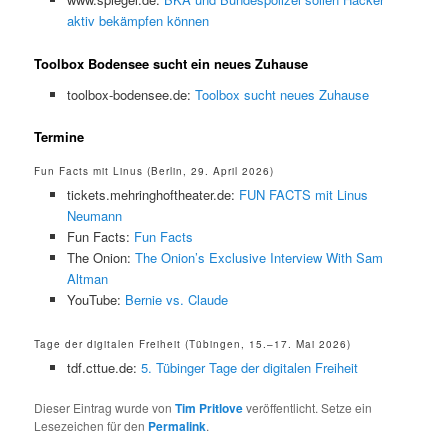
aktiv bekämpfen können
Toolbox Bodensee sucht ein neues Zuhause
toolbox-bodensee.de:
Toolbox sucht neues Zuhause
Termine
Fun Facts mit Linus (Berlin, 29. April 2026)
tickets.mehringhoftheater.de:
FUN FACTS mit Linus
Neumann
Fun Facts:
Fun Facts
The Onion:
The Onion’s Exclusive Interview With Sam
Altman
YouTube:
Bernie vs. Claude
Tage der digitalen Freiheit (Tübingen, 15.–17. Mai 2026)
tdf.cttue.de:
5. Tübinger Tage der digitalen Freiheit
Dieser Eintrag wurde von
Tim Pritlove
veröffentlicht. Setze ein
Lesezeichen für den
Permalink
.