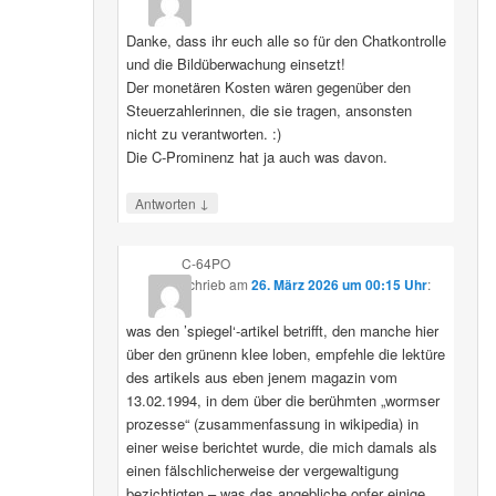
Danke, dass ihr euch alle so für den Chatkontrolle
und die Bildüberwachung einsetzt!
Der monetären Kosten wären gegenüber den
Steuerzahlerinnen, die sie tragen, ansonsten
nicht zu verantworten. :)
Die C-Prominenz hat ja auch was davon.
↓
Antworten
C-64PO
schrieb
am
26. März 2026 um 00:15 Uhr
:
was den ’spiegel‘-artikel betrifft, den manche hier
über den grünenn klee loben, empfehle die lektüre
des artikels aus eben jenem magazin vom
13.02.1994, in dem über die berühmten „wormser
prozesse“ (zusammenfassung in wikipedia) in
einer weise berichtet wurde, die mich damals als
einen fälschlicherweise der vergewaltigung
bezichtigten – was das angebliche opfer einige