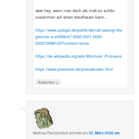
aber hey, wenn man doch als mob so schön
zusammen auf einen draufhauen kann…
https://www.spiegel.de/politik/der-fall-sprengt-die-
grenzen-a-a0369c47-0002-0001-0000-
000013688126?context=issue
https://de.wikipedia.org/wiki/Wormser_Prozesse
https://www.presserat.de/pressekodex.html
↓
Antworten
Mathias Panzenböck
schrieb
am
22. März 2026 um