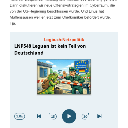
t
a
Dann diskutieren wir neue Offensivstrategien im Cyberraum, die
von der US-Regierung beschlossen wurde. Und Linus hat
s
l
Muffensausen weil er jetzt zum Chefkomiker befördert wurde.
Tja.
p
t
r
s
i
p
n
r
g
i
e
n
n
g
e
n