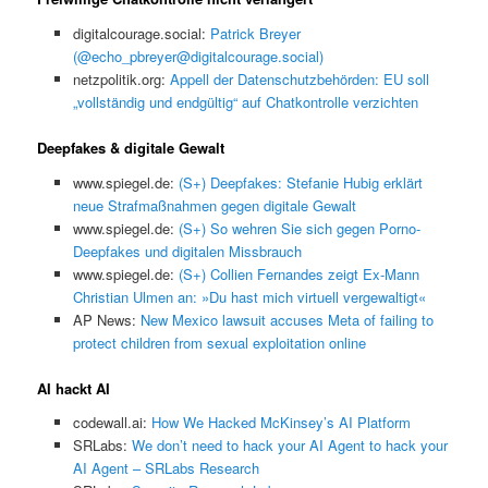
digitalcourage.social:
Patrick Breyer
(@echo_pbreyer@digitalcourage.social)
netzpolitik.org:
Appell der Datenschutzbehörden: EU soll
„vollständig und endgültig“ auf Chatkontrolle verzichten
Deepfakes & digitale Gewalt
www.spiegel.de:
(S+) Deepfakes: Stefanie Hubig erklärt
neue Strafmaßnahmen gegen digitale Gewalt
www.spiegel.de:
(S+) So wehren Sie sich gegen Porno-
Deepfakes und digitalen Missbrauch
www.spiegel.de:
(S+) Collien Fernandes zeigt Ex-Mann
Christian Ulmen an: »Du hast mich virtuell vergewaltigt«
AP News:
New Mexico lawsuit accuses Meta of failing to
protect children from sexual exploitation online
AI hackt AI
codewall.ai:
How We Hacked McKinsey’s AI Platform
SRLabs:
We don’t need to hack your AI Agent to hack your
AI Agent – SRLabs Research