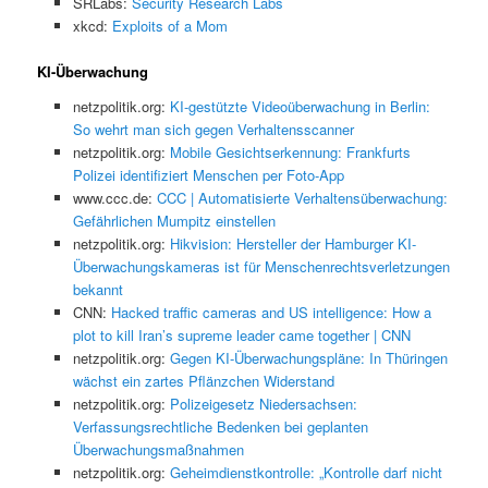
SRLabs:
Security Research Labs
xkcd:
Exploits of a Mom
KI-Überwachung
netzpolitik.org:
KI-gestützte Videoüberwachung in Berlin:
So wehrt man sich gegen Verhaltensscanner
netzpolitik.org:
Mobile Gesichtserkennung: Frankfurts
Polizei identifiziert Menschen per Foto-App
www.ccc.de:
CCC | Automatisierte Verhaltensüberwachung:
Gefährlichen Mumpitz einstellen
netzpolitik.org:
Hikvision: Hersteller der Hamburger KI-
Überwachungskameras ist für Menschenrechtsverletzungen
bekannt
CNN:
Hacked traffic cameras and US intelligence: How a
plot to kill Iran’s supreme leader came together | CNN
netzpolitik.org:
Gegen KI-Überwachungspläne: In Thüringen
wächst ein zartes Pflänzchen Widerstand
netzpolitik.org:
Polizeigesetz Niedersachsen:
Verfassungsrechtliche Bedenken bei geplanten
Überwachungsmaßnahmen
netzpolitik.org:
Geheimdienstkontrolle: „Kontrolle darf nicht