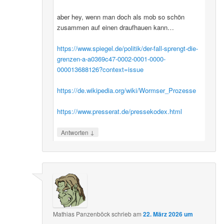
aber hey, wenn man doch als mob so schön
zusammen auf einen draufhauen kann…
https://www.spiegel.de/politik/der-fall-sprengt-die-
grenzen-a-a0369c47-0002-0001-0000-
000013688126?context=issue
https://de.wikipedia.org/wiki/Wormser_Prozesse
https://www.presserat.de/pressekodex.html
↓
Antworten
Mathias Panzenböck
schrieb
am
22. März 2026 um