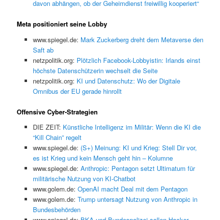
davon abhängen, ob der Geheimdienst freiwillig kooperiert“
Meta positioniert seine Lobby
www.spiegel.de:
Mark Zuckerberg dreht dem Metaverse den
Saft ab
netzpolitik.org:
Plötzlich Facebook-Lobbyistin: Irlands einst
höchste Datenschützerin wechselt die Seite
netzpolitik.org:
KI und Datenschutz: Wo der Digitale
Omnibus der EU gerade hinrollt
Offensive Cyber-Strategien
DIE ZEIT:
Künstliche Intelligenz im Militär: Wenn die KI die
“Kill Chain” regelt
www.spiegel.de:
(S+) Meinung: KI und Krieg: Stell Dir vor,
es ist Krieg und kein Mensch geht hin – Kolumne
www.spiegel.de:
Anthropic: Pentagon setzt Ultimatum für
militärische Nutzung von KI-Chatbot
www.golem.de:
OpenAI macht Deal mit dem Pentagon
www.golem.de:
Trump untersagt Nutzung von Anthropic in
Bundesbehörden
www.spiegel.de:
BKA und Bundespolizei sollen Hacker