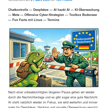
i
s
m
u
n
n
Chatkontrolle — Deepfakes — AI hackt AI — KI-Überwachung
g
a
— Meta — Offensive Cyber-Strategien — Toolbox Bodensee
ä
n
e
v
— Fun Facts mit Linus — Termine
n
i
r
d
g
a
e
ä
t
i
n
r
o
n
I
e
n
n
h
I
a
n
Nach einer unbeabsichtigten längeren Pause gehen wir wieder
durch die Nachrichtenlage und es gibt sogar eine gute Nachricht.
l
h
AI steht natürlich wieder im Fokus, sie wird weiterhin und immer
mehr für Deepfakes, Hacking und visuelle Überwachung genutzt.