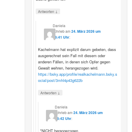
↓
Antworten
Daniela
schrieb
am
24. März 2026 um
08:41 Uhr
:
Kachelmann hat explizit darum gebeten, dass
ausgerechnet sein Fall mit diesem oder
anderen Fällen, in denen sich Opfer gegen
Gewalt wehren, herangezogen wird.
https://bsky.app/profile/realkachelmann.bsky.s
ocial/post/3mhl4p43g622b
↓
Antworten
Daniela
schrieb
am
24. März 2026 um
08:42 Uhr
:
*NICHT herangezogen