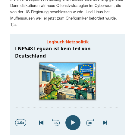
t
a
Dann diskutieren wir neue Offensivstrategien im Cyberraum, die
von der US-Regierung beschlossen wurde. Und Linus hat
s
l
Muffensausen weil er jetzt zum Chefkomiker befördert wurde.
Tja.
p
t
r
s
i
p
n
r
g
i
e
n
n
g
e
n