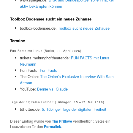
aktiv bekämpfen können
Toolbox Bodensee sucht ein neues Zuhause
toolbox-bodensee.de:
Toolbox sucht neues Zuhause
Termine
Fun Facts mit Linus (Berlin, 29. April 2026)
tickets.mehringhoftheater.de:
FUN FACTS mit Linus
Neumann
Fun Facts:
Fun Facts
The Onion:
The Onion’s Exclusive Interview With Sam
Altman
YouTube:
Bernie vs. Claude
Tage der digitalen Freiheit (Tübingen, 15.–17. Mai 2026)
tdf.cttue.de:
5. Tübinger Tage der digitalen Freiheit
Dieser Eintrag wurde von
Tim Pritlove
veröffentlicht. Setze ein
Lesezeichen für den
Permalink
.