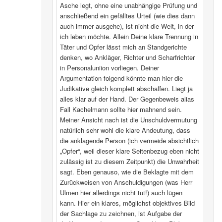
Asche legt, ohne eine unabhängige Prüfung und
anschließend ein gefälltes Urteil (wie dies dann
auch immer ausgehe), ist nicht die Welt, in der
ich leben möchte. Allein Deine klare Trennung in
Täter und Opfer lässt mich an Standgerichte
denken, wo Ankläger, Richter und Scharfrichter
in Personaluniion vorliegen. Deiner
Argumentation folgend könnte man hier die
Judikative gleich komplett abschaffen. Liegt ja
alles klar auf der Hand. Der Gegenbeweis alias
Fall Kachelmann sollte hier mahnend sein.
Meiner Ansicht nach ist die Unschuldvermutung
natürlich sehr wohl die klare Andeutung, dass
die anklagende Person (ich vermeide absichtlich
„Opfer“, weil dieser klare Seitenbezug eben nicht
zulässig ist zu diesem Zeitpunkt) die Unwahrheit
sagt. Eben genauso, wie die Beklagte mit dem
Zurückweisen von Anschuldigungen (was Herr
Ulmen hier allerdings nicht tut!) auch lügen
kann. Hier ein klares, möglichst objektives Bild
der Sachlage zu zeichnen, ist Aufgabe der