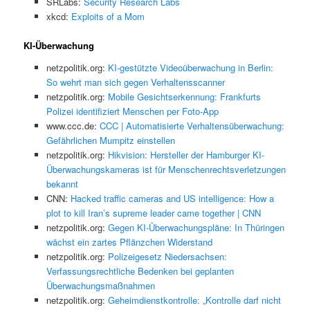
SRLabs:
Security Research Labs
xkcd:
Exploits of a Mom
KI-Überwachung
netzpolitik.org:
KI-gestützte Videoüberwachung in Berlin:
So wehrt man sich gegen Verhaltensscanner
netzpolitik.org:
Mobile Gesichtserkennung: Frankfurts
Polizei identifiziert Menschen per Foto-App
www.ccc.de:
CCC | Automatisierte Verhaltensüberwachung:
Gefährlichen Mumpitz einstellen
netzpolitik.org:
Hikvision: Hersteller der Hamburger KI-
Überwachungskameras ist für Menschenrechtsverletzungen
bekannt
CNN:
Hacked traffic cameras and US intelligence: How a
plot to kill Iran’s supreme leader came together | CNN
netzpolitik.org:
Gegen KI-Überwachungspläne: In Thüringen
wächst ein zartes Pflänzchen Widerstand
netzpolitik.org:
Polizeigesetz Niedersachsen:
Verfassungsrechtliche Bedenken bei geplanten
Überwachungsmaßnahmen
netzpolitik.org:
Geheimdienstkontrolle: „Kontrolle darf nicht