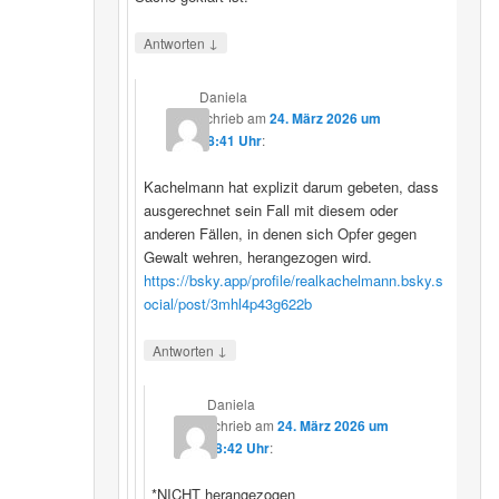
↓
Antworten
Daniela
schrieb
am
24. März 2026 um
08:41 Uhr
:
Kachelmann hat explizit darum gebeten, dass
ausgerechnet sein Fall mit diesem oder
anderen Fällen, in denen sich Opfer gegen
Gewalt wehren, herangezogen wird.
https://bsky.app/profile/realkachelmann.bsky.s
ocial/post/3mhl4p43g622b
↓
Antworten
Daniela
schrieb
am
24. März 2026 um
08:42 Uhr
:
*NICHT herangezogen