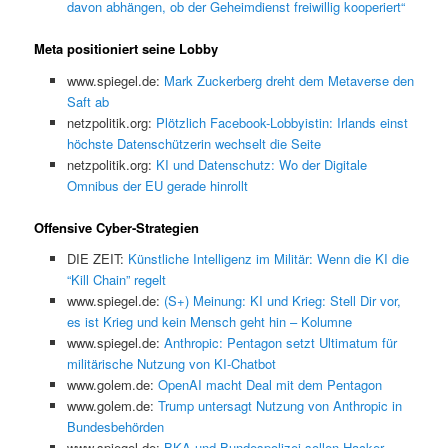
davon abhängen, ob der Geheimdienst freiwillig kooperiert“
Meta positioniert seine Lobby
www.spiegel.de:
Mark Zuckerberg dreht dem Metaverse den
Saft ab
netzpolitik.org:
Plötzlich Facebook-Lobbyistin: Irlands einst
höchste Datenschützerin wechselt die Seite
netzpolitik.org:
KI und Datenschutz: Wo der Digitale
Omnibus der EU gerade hinrollt
Offensive Cyber-Strategien
DIE ZEIT:
Künstliche Intelligenz im Militär: Wenn die KI die
“Kill Chain” regelt
www.spiegel.de:
(S+) Meinung: KI und Krieg: Stell Dir vor,
es ist Krieg und kein Mensch geht hin – Kolumne
www.spiegel.de:
Anthropic: Pentagon setzt Ultimatum für
militärische Nutzung von KI-Chatbot
www.golem.de:
OpenAI macht Deal mit dem Pentagon
www.golem.de:
Trump untersagt Nutzung von Anthropic in
Bundesbehörden
www.spiegel.de:
BKA und Bundespolizei sollen Hacker