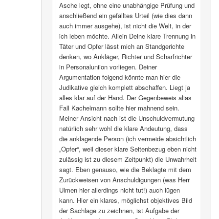
Asche legt, ohne eine unabhängige Prüfung und
anschließend ein gefälltes Urteil (wie dies dann
auch immer ausgehe), ist nicht die Welt, in der
ich leben möchte. Allein Deine klare Trennung in
Täter und Opfer lässt mich an Standgerichte
denken, wo Ankläger, Richter und Scharfrichter
in Personaluniion vorliegen. Deiner
Argumentation folgend könnte man hier die
Judikative gleich komplett abschaffen. Liegt ja
alles klar auf der Hand. Der Gegenbeweis alias
Fall Kachelmann sollte hier mahnend sein.
Meiner Ansicht nach ist die Unschuldvermutung
natürlich sehr wohl die klare Andeutung, dass
die anklagende Person (ich vermeide absichtlich
„Opfer“, weil dieser klare Seitenbezug eben nicht
zulässig ist zu diesem Zeitpunkt) die Unwahrheit
sagt. Eben genauso, wie die Beklagte mit dem
Zurückweisen von Anschuldigungen (was Herr
Ulmen hier allerdings nicht tut!) auch lügen
kann. Hier ein klares, möglichst objektives Bild
der Sachlage zu zeichnen, ist Aufgabe der