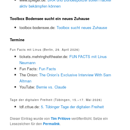
aktiv bekämpfen können
Toolbox Bodensee sucht ein neues Zuhause
toolbox-bodensee.de:
Toolbox sucht neues Zuhause
Termine
Fun Facts mit Linus (Berlin, 29. April 2026)
tickets.mehringhoftheater.de:
FUN FACTS mit Linus
Neumann
Fun Facts:
Fun Facts
The Onion:
The Onion’s Exclusive Interview With Sam
Altman
YouTube:
Bernie vs. Claude
Tage der digitalen Freiheit (Tübingen, 15.–17. Mai 2026)
tdf.cttue.de:
5. Tübinger Tage der digitalen Freiheit
Dieser Eintrag wurde von
Tim Pritlove
veröffentlicht. Setze ein
Lesezeichen für den
Permalink
.