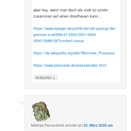
aber hey, wenn man doch als mob so schön
zusammen auf einen draufhauen kann…
https://www.spiegel.de/politik/der-fall-sprengt-die-
grenzen-a-a0369c47-0002-0001-0000-
000013688126?context=issue
https://de.wikipedia.org/wiki/Wormser_Prozesse
https://www.presserat.de/pressekodex.html
↓
Antworten
Mathias Panzenböck
schrieb
am
22. März 2026 um