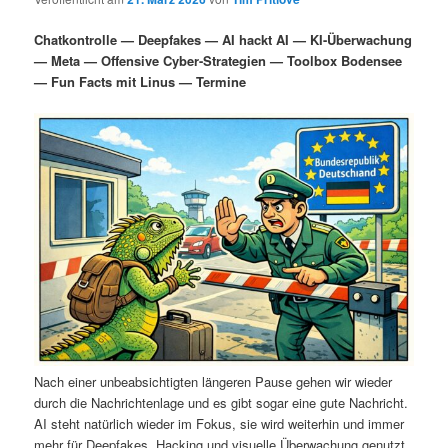
i
s
m
u
n
n
Chatkontrolle — Deepfakes — AI hackt AI — KI-Überwachung
g
a
— Meta — Offensive Cyber-Strategien — Toolbox Bodensee
ä
n
e
v
— Fun Facts mit Linus — Termine
n
i
r
d
g
a
e
ä
t
i
n
r
o
n
I
e
n
n
h
I
a
n
Nach einer unbeabsichtigten längeren Pause gehen wir wieder
durch die Nachrichtenlage und es gibt sogar eine gute Nachricht.
l
h
AI steht natürlich wieder im Fokus, sie wird weiterhin und immer
mehr für Deepfakes, Hacking und visuelle Überwachung genutzt.