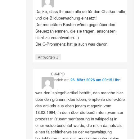
Danke, dass ihr euch alle so für den Chatkontrolle
und die Bildüberwachung einsetzt!
Der monetären Kosten wären gegenüber den
Steuerzahlerinnen, die sie tragen, ansonsten
nicht zu verantworten. :)
Die C-Prominenz hat ja auch was davon.
↓
Antworten
C-64PO
schrieb
am
26. März 2026 um 00:15 Uhr
:
was den ’spiegel‘-artikel betrifft, den manche hier
über den grünenn klee loben, empfehle die lektüre
des artikels aus eben jenem magazin vom
13.02.1994, in dem über die berühmten „wormser
prozesse“ (zusammenfassung in wikipedia) in
einer weise berichtet wurde, die mich damals als
einen fälschlicherweise der vergewaltigung
bezichtigten – was das angebliche opfer einige