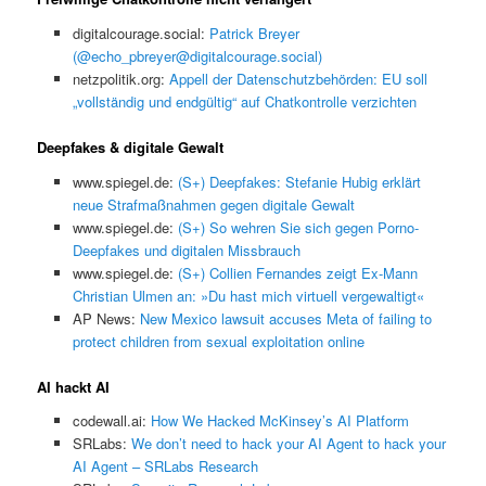
digitalcourage.social:
Patrick Breyer
(@echo_pbreyer@digitalcourage.social)
netzpolitik.org:
Appell der Datenschutzbehörden: EU soll
„vollständig und endgültig“ auf Chatkontrolle verzichten
Deepfakes & digitale Gewalt
www.spiegel.de:
(S+) Deepfakes: Stefanie Hubig erklärt
neue Strafmaßnahmen gegen digitale Gewalt
www.spiegel.de:
(S+) So wehren Sie sich gegen Porno-
Deepfakes und digitalen Missbrauch
www.spiegel.de:
(S+) Collien Fernandes zeigt Ex-Mann
Christian Ulmen an: »Du hast mich virtuell vergewaltigt«
AP News:
New Mexico lawsuit accuses Meta of failing to
protect children from sexual exploitation online
AI hackt AI
codewall.ai:
How We Hacked McKinsey’s AI Platform
SRLabs:
We don’t need to hack your AI Agent to hack your
AI Agent – SRLabs Research