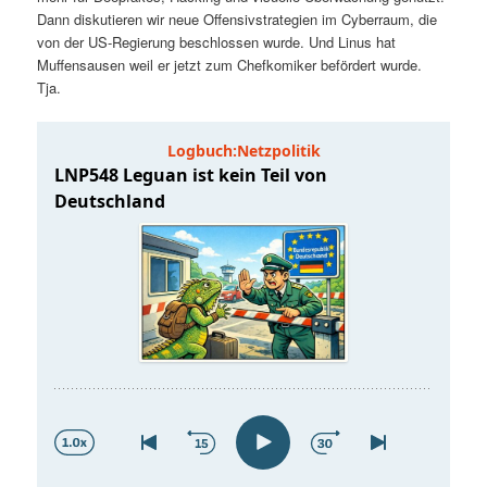
t
a
Dann diskutieren wir neue Offensivstrategien im Cyberraum, die
von der US-Regierung beschlossen wurde. Und Linus hat
s
l
Muffensausen weil er jetzt zum Chefkomiker befördert wurde.
Tja.
p
t
r
s
i
p
n
r
g
i
e
n
n
g
e
n