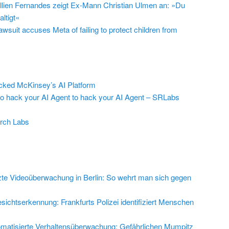
llien Fernandes zeigt Ex-Mann Christian Ulmen an: »Du
ltigt«
suit accuses Meta of failing to protect children from
ed McKinsey’s AI Platform
to hack your AI Agent to hack your AI Agent – SRLabs
rch Labs
zte Videoüberwachung in Berlin: So wehrt man sich gegen
sichtserkennung: Frankfurts Polizei identifiziert Menschen
matisierte Verhaltensüberwachung: Gefährlichen Mumpitz