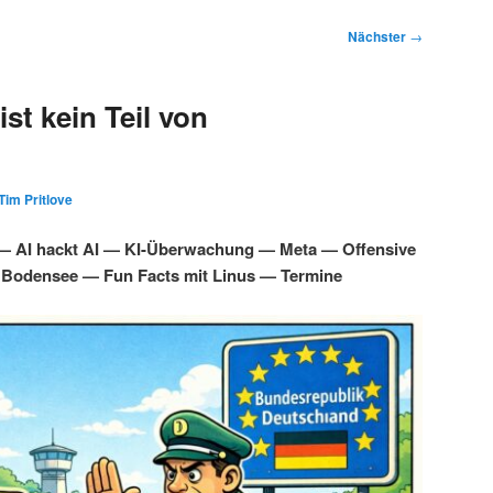
Nächster
→
st kein Teil von
Tim Pritlove
 — AI hackt AI — KI-Überwachung — Meta — Offensive
 Bodensee — Fun Facts mit Linus — Termine