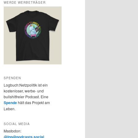
WERDE WERBETRÄGER
SPENDEN
Logbuch:Netzpolitik ist ein
kostenloser, werbe- und
bullshitfreier Podcast. Eine
Spende
hält das Projekt am
Leben.
SOCIAL MEDIA
Mastodon:
@lnp@podcasts.social