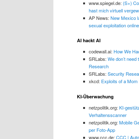
www.spiegel.de:
(S+) Co
hast mich virtuell vergewa
AP News:
New Mexico law
sexual exploitation online
AI hackt AI
codewall.ai:
How We Hack
SRLabs:
We don’t need 
Research
SRLabs:
Security Resea
xkcd:
Exploits of a Mom
KI-Überwachung
netzpolitik.org:
KI-gestüt
Verhaltensscanner
netzpolitik.org:
Mobile Ge
per Foto-App
www.ccc.de:
CCC | Auto