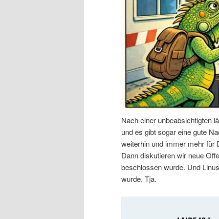
n
r
I
e
n
n
h
I
a
n
Nach einer unbeabsichtigten l
l
h
und es gibt sogar eine gute Nac
weiterhin und immer mehr für
t
a
Dann diskutieren wir neue Off
beschlossen wurde. Und Linus 
s
l
wurde. Tja.
p
t