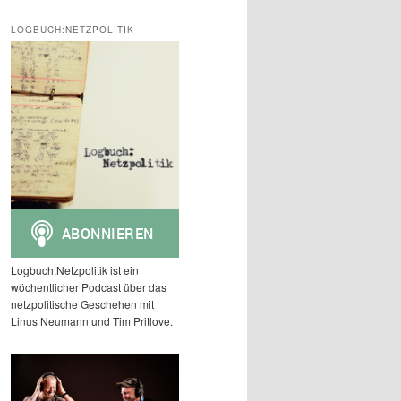
c
h
LOGBUCH:NETZPOLITIK
e
n
Logbuch:Netzpolitik ist ein
wöchentlicher Podcast über das
netzpolitische Geschehen mit
Linus Neumann und Tim Pritlove.