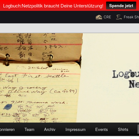
Logbuch:Netzpolitik braucht Deine Unterstützung!
Spende jetzt
CRE
Freak S
nus Neumann und Tim Pritlove
olitik
onnieren
Team
Archiv
Impressum
Events
Shirts