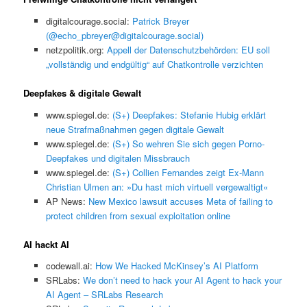
digitalcourage.social:
Patrick Breyer
(@echo_pbreyer@digitalcourage.social)
netzpolitik.org:
Appell der Datenschutzbehörden: EU soll
„vollständig und endgültig“ auf Chatkontrolle verzichten
Deepfakes & digitale Gewalt
www.spiegel.de:
(S+) Deepfakes: Stefanie Hubig erklärt
neue Strafmaßnahmen gegen digitale Gewalt
www.spiegel.de:
(S+) So wehren Sie sich gegen Porno-
Deepfakes und digitalen Missbrauch
www.spiegel.de:
(S+) Collien Fernandes zeigt Ex-Mann
Christian Ulmen an: »Du hast mich virtuell vergewaltigt«
AP News:
New Mexico lawsuit accuses Meta of failing to
protect children from sexual exploitation online
AI hackt AI
codewall.ai:
How We Hacked McKinsey’s AI Platform
SRLabs:
We don’t need to hack your AI Agent to hack your
AI Agent – SRLabs Research