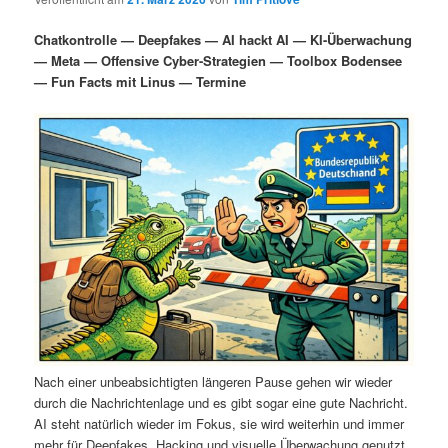
i
s
m
u
n
n
Chatkontrolle — Deepfakes — AI hackt AI — KI-Überwachung
g
a
— Meta — Offensive Cyber-Strategien — Toolbox Bodensee
ä
n
e
v
— Fun Facts mit Linus — Termine
n
i
r
d
g
a
e
ä
t
i
n
r
o
n
I
e
n
n
h
I
a
n
Nach einer unbeabsichtigten längeren Pause gehen wir wieder
durch die Nachrichtenlage und es gibt sogar eine gute Nachricht.
l
h
AI steht natürlich wieder im Fokus, sie wird weiterhin und immer
mehr für Deepfakes, Hacking und visuelle Überwachung genutzt.