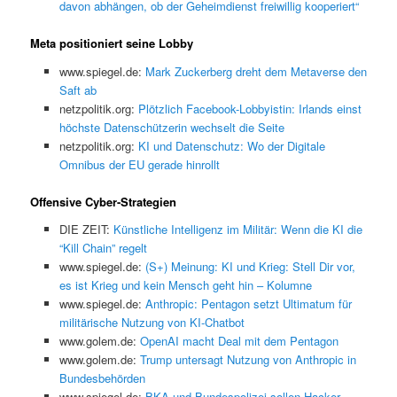
davon abhängen, ob der Geheimdienst freiwillig kooperiert“
Meta positioniert seine Lobby
www.spiegel.de:
Mark Zuckerberg dreht dem Metaverse den
Saft ab
netzpolitik.org:
Plötzlich Facebook-Lobbyistin: Irlands einst
höchste Datenschützerin wechselt die Seite
netzpolitik.org:
KI und Datenschutz: Wo der Digitale
Omnibus der EU gerade hinrollt
Offensive Cyber-Strategien
DIE ZEIT:
Künstliche Intelligenz im Militär: Wenn die KI die
“Kill Chain” regelt
www.spiegel.de:
(S+) Meinung: KI und Krieg: Stell Dir vor,
es ist Krieg und kein Mensch geht hin – Kolumne
www.spiegel.de:
Anthropic: Pentagon setzt Ultimatum für
militärische Nutzung von KI-Chatbot
www.golem.de:
OpenAI macht Deal mit dem Pentagon
www.golem.de:
Trump untersagt Nutzung von Anthropic in
Bundesbehörden
www.spiegel.de:
BKA und Bundespolizei sollen Hacker