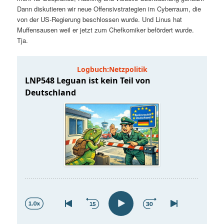
t
a
Dann diskutieren wir neue Offensivstrategien im Cyberraum, die
von der US-Regierung beschlossen wurde. Und Linus hat
s
l
Muffensausen weil er jetzt zum Chefkomiker befördert wurde.
Tja.
p
t
r
s
i
p
n
r
g
i
e
n
n
g
e
n