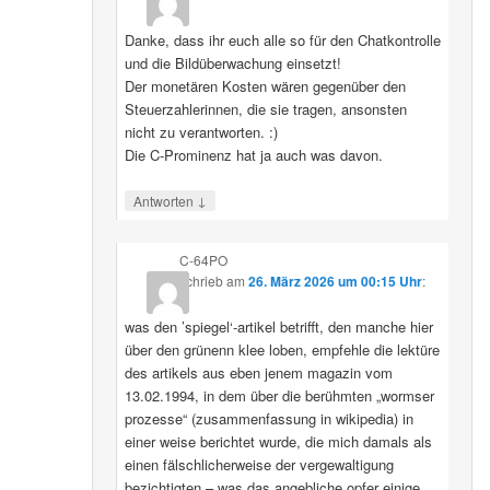
Danke, dass ihr euch alle so für den Chatkontrolle
und die Bildüberwachung einsetzt!
Der monetären Kosten wären gegenüber den
Steuerzahlerinnen, die sie tragen, ansonsten
nicht zu verantworten. :)
Die C-Prominenz hat ja auch was davon.
↓
Antworten
C-64PO
schrieb
am
26. März 2026 um 00:15 Uhr
:
was den ’spiegel‘-artikel betrifft, den manche hier
über den grünenn klee loben, empfehle die lektüre
des artikels aus eben jenem magazin vom
13.02.1994, in dem über die berühmten „wormser
prozesse“ (zusammenfassung in wikipedia) in
einer weise berichtet wurde, die mich damals als
einen fälschlicherweise der vergewaltigung
bezichtigten – was das angebliche opfer einige