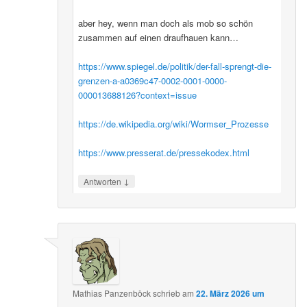
aber hey, wenn man doch als mob so schön
zusammen auf einen draufhauen kann…
https://www.spiegel.de/politik/der-fall-sprengt-die-
grenzen-a-a0369c47-0002-0001-0000-
000013688126?context=issue
https://de.wikipedia.org/wiki/Wormser_Prozesse
https://www.presserat.de/pressekodex.html
↓
Antworten
Mathias Panzenböck
schrieb
am
22. März 2026 um