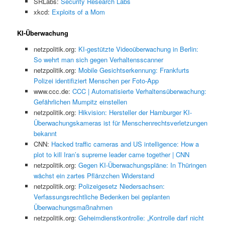
SRLabs:
Security Research Labs
xkcd:
Exploits of a Mom
KI-Überwachung
netzpolitik.org:
KI-gestützte Videoüberwachung in Berlin:
So wehrt man sich gegen Verhaltensscanner
netzpolitik.org:
Mobile Gesichtserkennung: Frankfurts
Polizei identifiziert Menschen per Foto-App
www.ccc.de:
CCC | Automatisierte Verhaltensüberwachung:
Gefährlichen Mumpitz einstellen
netzpolitik.org:
Hikvision: Hersteller der Hamburger KI-
Überwachungskameras ist für Menschenrechtsverletzungen
bekannt
CNN:
Hacked traffic cameras and US intelligence: How a
plot to kill Iran’s supreme leader came together | CNN
netzpolitik.org:
Gegen KI-Überwachungspläne: In Thüringen
wächst ein zartes Pflänzchen Widerstand
netzpolitik.org:
Polizeigesetz Niedersachsen:
Verfassungsrechtliche Bedenken bei geplanten
Überwachungsmaßnahmen
netzpolitik.org:
Geheimdienstkontrolle: „Kontrolle darf nicht