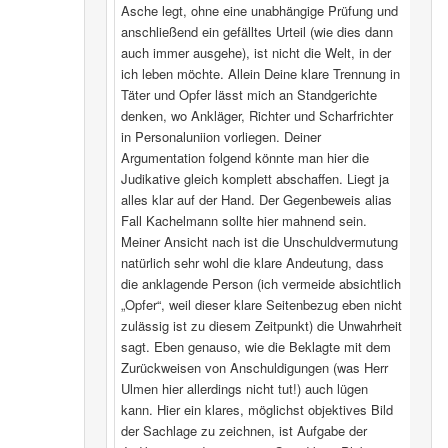
Asche legt, ohne eine unabhängige Prüfung und
anschließend ein gefälltes Urteil (wie dies dann
auch immer ausgehe), ist nicht die Welt, in der
ich leben möchte. Allein Deine klare Trennung in
Täter und Opfer lässt mich an Standgerichte
denken, wo Ankläger, Richter und Scharfrichter
in Personaluniion vorliegen. Deiner
Argumentation folgend könnte man hier die
Judikative gleich komplett abschaffen. Liegt ja
alles klar auf der Hand. Der Gegenbeweis alias
Fall Kachelmann sollte hier mahnend sein.
Meiner Ansicht nach ist die Unschuldvermutung
natürlich sehr wohl die klare Andeutung, dass
die anklagende Person (ich vermeide absichtlich
„Opfer“, weil dieser klare Seitenbezug eben nicht
zulässig ist zu diesem Zeitpunkt) die Unwahrheit
sagt. Eben genauso, wie die Beklagte mit dem
Zurückweisen von Anschuldigungen (was Herr
Ulmen hier allerdings nicht tut!) auch lügen
kann. Hier ein klares, möglichst objektives Bild
der Sachlage zu zeichnen, ist Aufgabe der