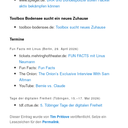
aktiv bekämpfen können
Toolbox Bodensee sucht ein neues Zuhause
toolbox-bodensee.de:
Toolbox sucht neues Zuhause
Termine
Fun Facts mit Linus (Berlin, 29. April 2026)
tickets.mehringhoftheater.de:
FUN FACTS mit Linus
Neumann
Fun Facts:
Fun Facts
The Onion:
The Onion’s Exclusive Interview With Sam
Altman
YouTube:
Bernie vs. Claude
Tage der digitalen Freiheit (Tübingen, 15.–17. Mai 2026)
tdf.cttue.de:
5. Tübinger Tage der digitalen Freiheit
Dieser Eintrag wurde von
Tim Pritlove
veröffentlicht. Setze ein
Lesezeichen für den
Permalink
.