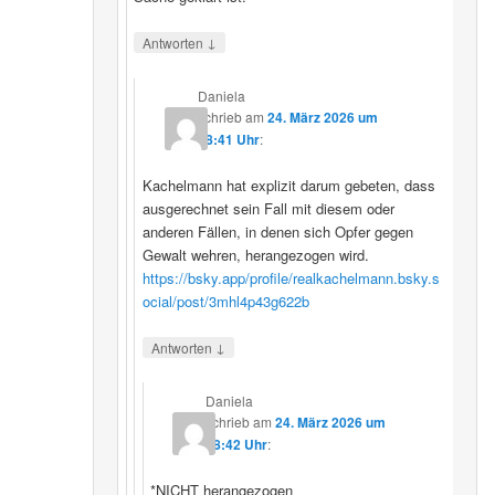
↓
Antworten
Daniela
schrieb
am
24. März 2026 um
08:41 Uhr
:
Kachelmann hat explizit darum gebeten, dass
ausgerechnet sein Fall mit diesem oder
anderen Fällen, in denen sich Opfer gegen
Gewalt wehren, herangezogen wird.
https://bsky.app/profile/realkachelmann.bsky.s
ocial/post/3mhl4p43g622b
↓
Antworten
Daniela
schrieb
am
24. März 2026 um
08:42 Uhr
:
*NICHT herangezogen