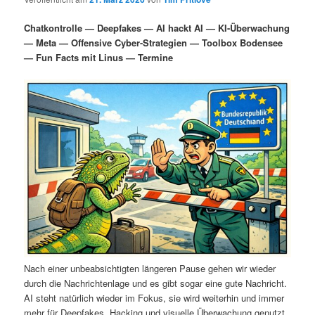
i
s
m
u
n
n
Chatkontrolle — Deepfakes — AI hackt AI — KI-Überwachung
g
a
— Meta — Offensive Cyber-Strategien — Toolbox Bodensee
ä
n
e
v
— Fun Facts mit Linus — Termine
n
i
r
d
g
a
e
ä
t
i
n
r
o
n
I
e
n
n
h
I
a
n
Nach einer unbeabsichtigten längeren Pause gehen wir wieder
durch die Nachrichtenlage und es gibt sogar eine gute Nachricht.
l
h
AI steht natürlich wieder im Fokus, sie wird weiterhin und immer
mehr für Deepfakes, Hacking und visuelle Überwachung genutzt.