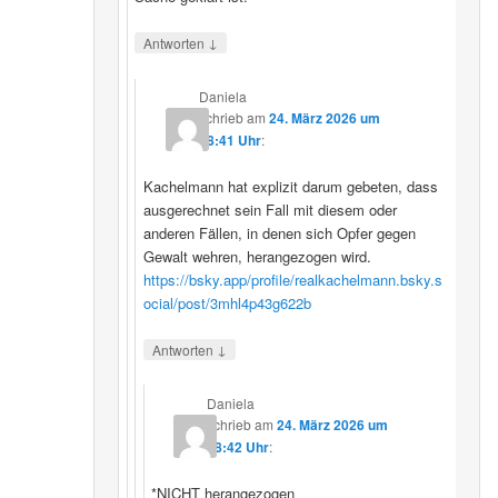
↓
Antworten
Daniela
schrieb
am
24. März 2026 um
08:41 Uhr
:
Kachelmann hat explizit darum gebeten, dass
ausgerechnet sein Fall mit diesem oder
anderen Fällen, in denen sich Opfer gegen
Gewalt wehren, herangezogen wird.
https://bsky.app/profile/realkachelmann.bsky.s
ocial/post/3mhl4p43g622b
↓
Antworten
Daniela
schrieb
am
24. März 2026 um
08:42 Uhr
:
*NICHT herangezogen