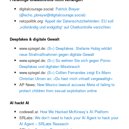
digitalcourage.social:
Patrick Breyer
(@echo_pbreyer@digitalcourage.social)
netzpolitik.org:
Appell der Datenschutzbehörden: EU soll
„vollständig und endgültig“ auf Chatkontrolle verzichten
Deepfakes & digitale Gewalt
www.spiegel.de:
(S+) Deepfakes: Stefanie Hubig erklärt
neue Strafmaßnahmen gegen digitale Gewalt
www.spiegel.de:
(S+) So wehren Sie sich gegen Porno-
Deepfakes und digitalen Missbrauch
www.spiegel.de:
(S+) Collien Fernandes zeigt Ex-Mann
Christian Ulmen an: »Du hast mich virtuell vergewaltigt«
AP News:
New Mexico lawsuit accuses Meta of failing to
protect children from sexual exploitation online
AI hackt AI
codewall.ai:
How We Hacked McKinsey’s AI Platform
SRLabs:
We don’t need to hack your AI Agent to hack your
AI Agent – SRLabs Research