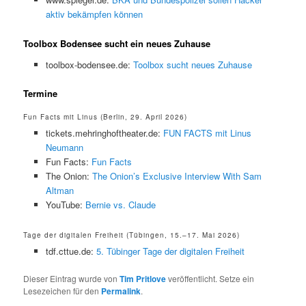
aktiv bekämpfen können
Toolbox Bodensee sucht ein neues Zuhause
toolbox-bodensee.de:
Toolbox sucht neues Zuhause
Termine
Fun Facts mit Linus (Berlin, 29. April 2026)
tickets.mehringhoftheater.de:
FUN FACTS mit Linus
Neumann
Fun Facts:
Fun Facts
The Onion:
The Onion’s Exclusive Interview With Sam
Altman
YouTube:
Bernie vs. Claude
Tage der digitalen Freiheit (Tübingen, 15.–17. Mai 2026)
tdf.cttue.de:
5. Tübinger Tage der digitalen Freiheit
Dieser Eintrag wurde von
Tim Pritlove
veröffentlicht. Setze ein
Lesezeichen für den
Permalink
.