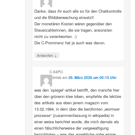
Danke, dass ihr euch alle so für den Chatkontrolle
und die Bildüberwachung einsetzt!
Der monetären Kosten wären gegenüber den
Steuerzahlerinnen, die sie tragen, ansonsten
nicht zu verantworten. :)
Die C-Prominenz hat ja auch was davon.
↓
Antworten
C-64PO
schrieb
am
26. März 2026 um 00:15 Uhr
:
was den ’spiegel‘-artikel betrifft, den manche hier
über den grünenn klee loben, empfehle die lektüre
des artikels aus eben jenem magazin vom
13.02.1994, in dem über die berühmten „wormser
prozesse“ (zusammenfassung in wikipedia) in
einer weise berichtet wurde, die mich damals als
einen fälschlicherweise der vergewaltigung
bezichtigten – was das angebliche opfer einige