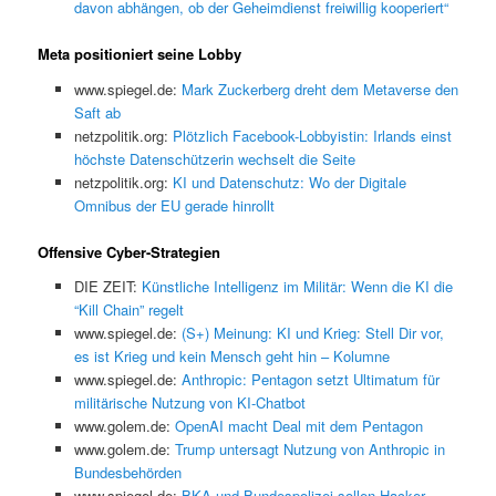
davon abhängen, ob der Geheimdienst freiwillig kooperiert“
Meta positioniert seine Lobby
www.spiegel.de:
Mark Zuckerberg dreht dem Metaverse den
Saft ab
netzpolitik.org:
Plötzlich Facebook-Lobbyistin: Irlands einst
höchste Datenschützerin wechselt die Seite
netzpolitik.org:
KI und Datenschutz: Wo der Digitale
Omnibus der EU gerade hinrollt
Offensive Cyber-Strategien
DIE ZEIT:
Künstliche Intelligenz im Militär: Wenn die KI die
“Kill Chain” regelt
www.spiegel.de:
(S+) Meinung: KI und Krieg: Stell Dir vor,
es ist Krieg und kein Mensch geht hin – Kolumne
www.spiegel.de:
Anthropic: Pentagon setzt Ultimatum für
militärische Nutzung von KI-Chatbot
www.golem.de:
OpenAI macht Deal mit dem Pentagon
www.golem.de:
Trump untersagt Nutzung von Anthropic in
Bundesbehörden
www.spiegel.de:
BKA und Bundespolizei sollen Hacker