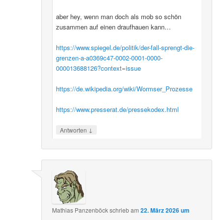
aber hey, wenn man doch als mob so schön
zusammen auf einen draufhauen kann…
https://www.spiegel.de/politik/der-fall-sprengt-die-
grenzen-a-a0369c47-0002-0001-0000-
000013688126?context=issue
https://de.wikipedia.org/wiki/Wormser_Prozesse
https://www.presserat.de/pressekodex.html
↓
Antworten
Mathias Panzenböck
schrieb
am
22. März 2026 um