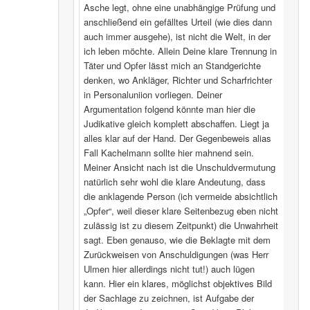
Asche legt, ohne eine unabhängige Prüfung und
anschließend ein gefälltes Urteil (wie dies dann
auch immer ausgehe), ist nicht die Welt, in der
ich leben möchte. Allein Deine klare Trennung in
Täter und Opfer lässt mich an Standgerichte
denken, wo Ankläger, Richter und Scharfrichter
in Personaluniion vorliegen. Deiner
Argumentation folgend könnte man hier die
Judikative gleich komplett abschaffen. Liegt ja
alles klar auf der Hand. Der Gegenbeweis alias
Fall Kachelmann sollte hier mahnend sein.
Meiner Ansicht nach ist die Unschuldvermutung
natürlich sehr wohl die klare Andeutung, dass
die anklagende Person (ich vermeide absichtlich
„Opfer“, weil dieser klare Seitenbezug eben nicht
zulässig ist zu diesem Zeitpunkt) die Unwahrheit
sagt. Eben genauso, wie die Beklagte mit dem
Zurückweisen von Anschuldigungen (was Herr
Ulmen hier allerdings nicht tut!) auch lügen
kann. Hier ein klares, möglichst objektives Bild
der Sachlage zu zeichnen, ist Aufgabe der