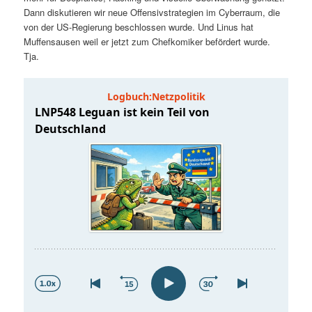
t
a
Dann diskutieren wir neue Offensivstrategien im Cyberraum, die
von der US-Regierung beschlossen wurde. Und Linus hat
s
l
Muffensausen weil er jetzt zum Chefkomiker befördert wurde.
Tja.
p
t
r
s
i
p
n
r
g
i
e
n
n
g
e
n