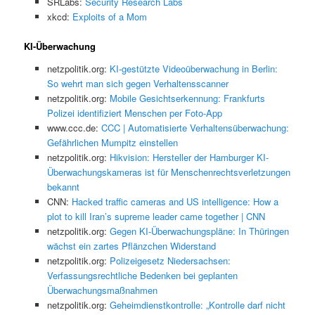
SRLabs:
Security Research Labs
xkcd:
Exploits of a Mom
KI-Überwachung
netzpolitik.org:
KI-gestützte Videoüberwachung in Berlin:
So wehrt man sich gegen Verhaltensscanner
netzpolitik.org:
Mobile Gesichtserkennung: Frankfurts
Polizei identifiziert Menschen per Foto-App
www.ccc.de:
CCC | Automatisierte Verhaltensüberwachung:
Gefährlichen Mumpitz einstellen
netzpolitik.org:
Hikvision: Hersteller der Hamburger KI-
Überwachungskameras ist für Menschenrechtsverletzungen
bekannt
CNN:
Hacked traffic cameras and US intelligence: How a
plot to kill Iran’s supreme leader came together | CNN
netzpolitik.org:
Gegen KI-Überwachungspläne: In Thüringen
wächst ein zartes Pflänzchen Widerstand
netzpolitik.org:
Polizeigesetz Niedersachsen:
Verfassungsrechtliche Bedenken bei geplanten
Überwachungsmaßnahmen
netzpolitik.org:
Geheimdienstkontrolle: „Kontrolle darf nicht