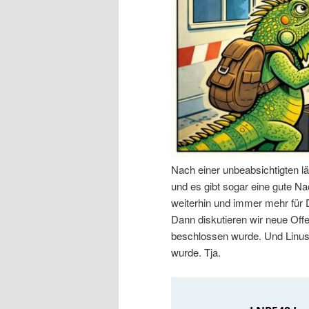
n
r
I
e
n
n
h
I
a
n
Nach einer unbeabsichtigten l
l
h
und es gibt sogar eine gute Nac
weiterhin und immer mehr für
t
a
Dann diskutieren wir neue Off
beschlossen wurde. Und Linus 
s
l
wurde. Tja.
p
t