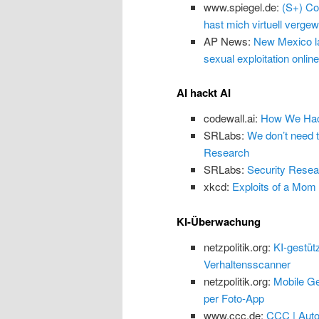
www.spiegel.de:
(S+) Co
hast mich virtuell vergewa
AP News:
New Mexico law
sexual exploitation online
AI hackt AI
codewall.ai:
How We Hack
SRLabs:
We don’t need 
Research
SRLabs:
Security Resea
xkcd:
Exploits of a Mom
KI-Überwachung
netzpolitik.org:
KI-gestüt
Verhaltensscanner
netzpolitik.org:
Mobile Ge
per Foto-App
www.ccc.de:
CCC | Auto