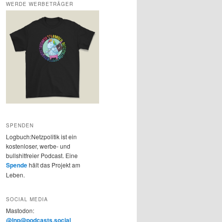
WERDE WERBETRÄGER
SPENDEN
Logbuch:Netzpolitik ist ein
kostenloser, werbe- und
bullshitfreier Podcast. Eine
Spende
hält das Projekt am
Leben.
SOCIAL MEDIA
Mastodon:
@lnp@podcasts.social