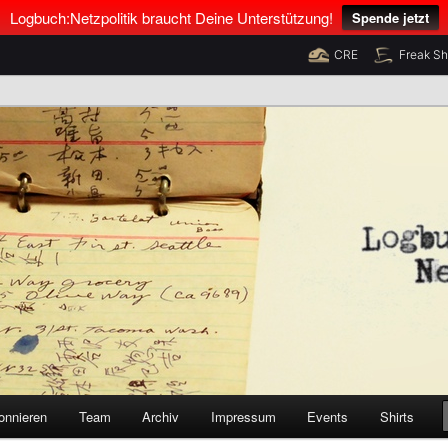
Logbuch:Netzpolitik braucht Deine Unterstützung!
Spende jetzt
CRE
Freak S
nus Neumann und Tim Pritlove
olitik
onnieren
Team
Archiv
Impressum
Events
Shirts