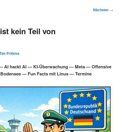
Nächster
→
st kein Teil von
Tim Pritlove
 — AI hackt AI — KI-Überwachung — Meta — Offensive
 Bodensee — Fun Facts mit Linus — Termine