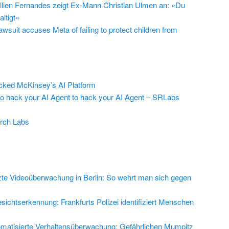
llien Fernandes zeigt Ex-Mann Christian Ulmen an: »Du
ltigt«
suit accuses Meta of failing to protect children from
ed McKinsey’s AI Platform
to hack your AI Agent to hack your AI Agent – SRLabs
rch Labs
zte Videoüberwachung in Berlin: So wehrt man sich gegen
sichtserkennung: Frankfurts Polizei identifiziert Menschen
matisierte Verhaltensüberwachung: Gefährlichen Mumpitz