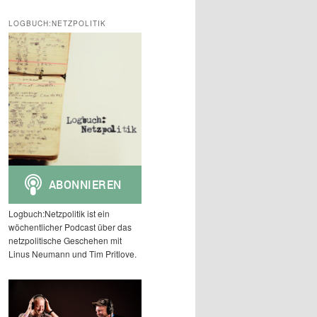
c
h
LOGBUCH:NETZPOLITIK
e
n
Logbuch:Netzpolitik ist ein
wöchentlicher Podcast über das
netzpolitische Geschehen mit
Linus Neumann und Tim Pritlove.