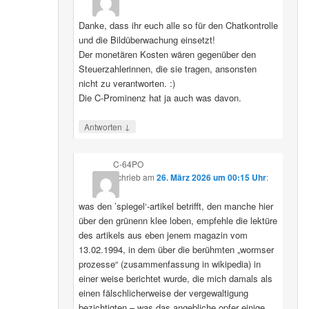
Danke, dass ihr euch alle so für den Chatkontrolle
und die Bildüberwachung einsetzt!
Der monetären Kosten wären gegenüber den
Steuerzahlerinnen, die sie tragen, ansonsten
nicht zu verantworten. :)
Die C-Prominenz hat ja auch was davon.
↓
Antworten
C-64PO
schrieb
am
26. März 2026 um 00:15 Uhr
:
was den ’spiegel‘-artikel betrifft, den manche hier
über den grünenn klee loben, empfehle die lektüre
des artikels aus eben jenem magazin vom
13.02.1994, in dem über die berühmten „wormser
prozesse“ (zusammenfassung in wikipedia) in
einer weise berichtet wurde, die mich damals als
einen fälschlicherweise der vergewaltigung
bezichtigten – was das angebliche opfer einige