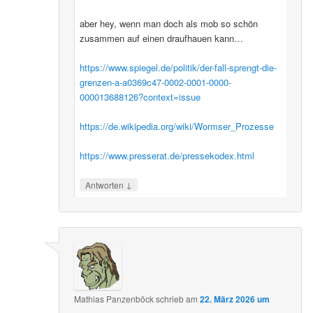
aber hey, wenn man doch als mob so schön
zusammen auf einen draufhauen kann…
https://www.spiegel.de/politik/der-fall-sprengt-die-
grenzen-a-a0369c47-0002-0001-0000-
000013688126?context=issue
https://de.wikipedia.org/wiki/Wormser_Prozesse
https://www.presserat.de/pressekodex.html
↓
Antworten
Mathias Panzenböck
schrieb
am
22. März 2026 um