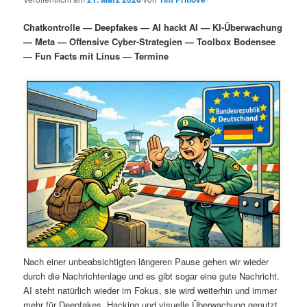
i
s
m
u
n
n
Chatkontrolle — Deepfakes — AI hackt AI — KI-Überwachung
g
a
— Meta — Offensive Cyber-Strategien — Toolbox Bodensee
ä
n
e
v
— Fun Facts mit Linus — Termine
n
i
r
d
g
a
e
ä
t
i
n
r
o
n
I
e
n
n
h
I
a
n
Nach einer unbeabsichtigten längeren Pause gehen wir wieder
durch die Nachrichtenlage und es gibt sogar eine gute Nachricht.
l
h
AI steht natürlich wieder im Fokus, sie wird weiterhin und immer
mehr für Deepfakes, Hacking und visuelle Überwachung genutzt.