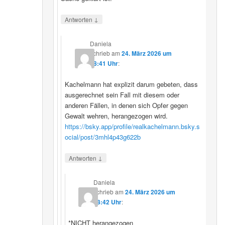
↓
Antworten
Daniela
schrieb
am
24. März 2026 um
08:41 Uhr
:
Kachelmann hat explizit darum gebeten, dass
ausgerechnet sein Fall mit diesem oder
anderen Fällen, in denen sich Opfer gegen
Gewalt wehren, herangezogen wird.
https://bsky.app/profile/realkachelmann.bsky.s
ocial/post/3mhl4p43g622b
↓
Antworten
Daniela
schrieb
am
24. März 2026 um
08:42 Uhr
:
*NICHT herangezogen