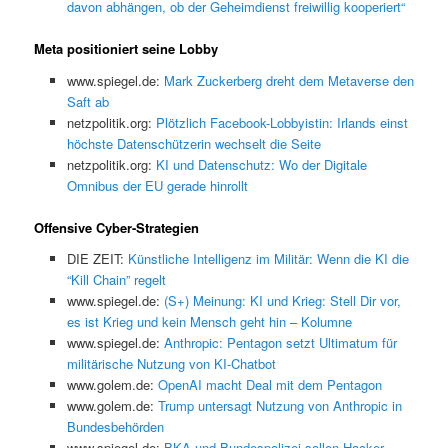
davon abhängen, ob der Geheimdienst freiwillig kooperiert“
Meta positioniert seine Lobby
www.spiegel.de:
Mark Zuckerberg dreht dem Metaverse den
Saft ab
netzpolitik.org:
Plötzlich Facebook-Lobbyistin: Irlands einst
höchste Datenschützerin wechselt die Seite
netzpolitik.org:
KI und Datenschutz: Wo der Digitale
Omnibus der EU gerade hinrollt
Offensive Cyber-Strategien
DIE ZEIT:
Künstliche Intelligenz im Militär: Wenn die KI die
“Kill Chain” regelt
www.spiegel.de:
(S+) Meinung: KI und Krieg: Stell Dir vor,
es ist Krieg und kein Mensch geht hin – Kolumne
www.spiegel.de:
Anthropic: Pentagon setzt Ultimatum für
militärische Nutzung von KI-Chatbot
www.golem.de:
OpenAI macht Deal mit dem Pentagon
www.golem.de:
Trump untersagt Nutzung von Anthropic in
Bundesbehörden
www.spiegel.de:
BKA und Bundespolizei sollen Hacker