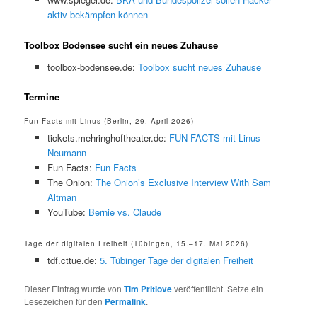
aktiv bekämpfen können
Toolbox Bodensee sucht ein neues Zuhause
toolbox-bodensee.de:
Toolbox sucht neues Zuhause
Termine
Fun Facts mit Linus (Berlin, 29. April 2026)
tickets.mehringhoftheater.de:
FUN FACTS mit Linus
Neumann
Fun Facts:
Fun Facts
The Onion:
The Onion’s Exclusive Interview With Sam
Altman
YouTube:
Bernie vs. Claude
Tage der digitalen Freiheit (Tübingen, 15.–17. Mai 2026)
tdf.cttue.de:
5. Tübinger Tage der digitalen Freiheit
Dieser Eintrag wurde von
Tim Pritlove
veröffentlicht. Setze ein
Lesezeichen für den
Permalink
.