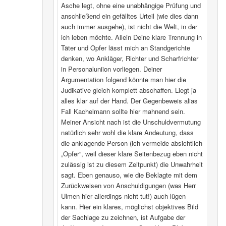
Asche legt, ohne eine unabhängige Prüfung und
anschließend ein gefälltes Urteil (wie dies dann
auch immer ausgehe), ist nicht die Welt, in der
ich leben möchte. Allein Deine klare Trennung in
Täter und Opfer lässt mich an Standgerichte
denken, wo Ankläger, Richter und Scharfrichter
in Personaluniion vorliegen. Deiner
Argumentation folgend könnte man hier die
Judikative gleich komplett abschaffen. Liegt ja
alles klar auf der Hand. Der Gegenbeweis alias
Fall Kachelmann sollte hier mahnend sein.
Meiner Ansicht nach ist die Unschuldvermutung
natürlich sehr wohl die klare Andeutung, dass
die anklagende Person (ich vermeide absichtlich
„Opfer“, weil dieser klare Seitenbezug eben nicht
zulässig ist zu diesem Zeitpunkt) die Unwahrheit
sagt. Eben genauso, wie die Beklagte mit dem
Zurückweisen von Anschuldigungen (was Herr
Ulmen hier allerdings nicht tut!) auch lügen
kann. Hier ein klares, möglichst objektives Bild
der Sachlage zu zeichnen, ist Aufgabe der