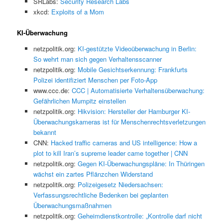
SRLabs:
Security Research Labs
xkcd:
Exploits of a Mom
KI-Überwachung
netzpolitik.org:
KI-gestützte Videoüberwachung in Berlin:
So wehrt man sich gegen Verhaltensscanner
netzpolitik.org:
Mobile Gesichtserkennung: Frankfurts
Polizei identifiziert Menschen per Foto-App
www.ccc.de:
CCC | Automatisierte Verhaltensüberwachung:
Gefährlichen Mumpitz einstellen
netzpolitik.org:
Hikvision: Hersteller der Hamburger KI-
Überwachungskameras ist für Menschenrechtsverletzungen
bekannt
CNN:
Hacked traffic cameras and US intelligence: How a
plot to kill Iran’s supreme leader came together | CNN
netzpolitik.org:
Gegen KI-Überwachungspläne: In Thüringen
wächst ein zartes Pflänzchen Widerstand
netzpolitik.org:
Polizeigesetz Niedersachsen:
Verfassungsrechtliche Bedenken bei geplanten
Überwachungsmaßnahmen
netzpolitik.org:
Geheimdienstkontrolle: „Kontrolle darf nicht