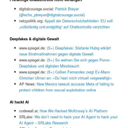
digitalcourage.social:
Patrick Breyer
(@echo_pbreyer@digitalcourage.social)
netzpolitik.org:
Appell der Datenschutzbehörden: EU soll
„vollständig und endgültig“ auf Chatkontrolle verzichten
Deepfakes & digitale Gewalt
www.spiegel.de:
(S+) Deepfakes: Stefanie Hubig erklärt
neue Strafmaßnahmen gegen digitale Gewalt
www.spiegel.de:
(S+) So wehren Sie sich gegen Porno-
Deepfakes und digitalen Missbrauch
www.spiegel.de:
(S+) Collien Fernandes zeigt Ex-Mann
Christian Ulmen an: »Du hast mich virtuell vergewaltigt«
AP News:
New Mexico lawsuit accuses Meta of failing to
protect children from sexual exploitation online
AI hackt AI
codewall.ai:
How We Hacked McKinsey’s AI Platform
SRLabs:
We don’t need to hack your AI Agent to hack your
AI Agent – SRLabs Research