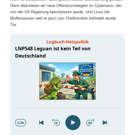
t
a
Dann diskutieren wir neue Offensivstrategien im Cyberraum, die
von der US-Regierung beschlossen wurde. Und Linus hat
s
l
Muffensausen weil er jetzt zum Chefkomiker befördert wurde.
Tja.
p
t
r
s
i
p
n
r
g
i
e
n
n
g
e
n