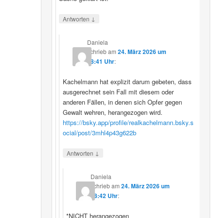
↓
Antworten
Daniela
schrieb
am
24. März 2026 um
08:41 Uhr
:
Kachelmann hat explizit darum gebeten, dass
ausgerechnet sein Fall mit diesem oder
anderen Fällen, in denen sich Opfer gegen
Gewalt wehren, herangezogen wird.
https://bsky.app/profile/realkachelmann.bsky.s
ocial/post/3mhl4p43g622b
↓
Antworten
Daniela
schrieb
am
24. März 2026 um
08:42 Uhr
:
*NICHT herangezogen