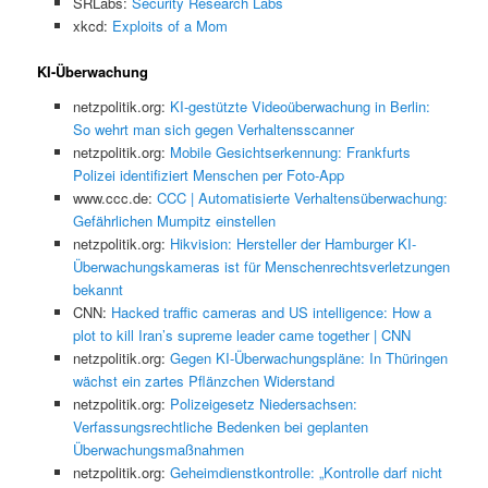
SRLabs:
Security Research Labs
xkcd:
Exploits of a Mom
KI-Überwachung
netzpolitik.org:
KI-gestützte Videoüberwachung in Berlin:
So wehrt man sich gegen Verhaltensscanner
netzpolitik.org:
Mobile Gesichtserkennung: Frankfurts
Polizei identifiziert Menschen per Foto-App
www.ccc.de:
CCC | Automatisierte Verhaltensüberwachung:
Gefährlichen Mumpitz einstellen
netzpolitik.org:
Hikvision: Hersteller der Hamburger KI-
Überwachungskameras ist für Menschenrechtsverletzungen
bekannt
CNN:
Hacked traffic cameras and US intelligence: How a
plot to kill Iran’s supreme leader came together | CNN
netzpolitik.org:
Gegen KI-Überwachungspläne: In Thüringen
wächst ein zartes Pflänzchen Widerstand
netzpolitik.org:
Polizeigesetz Niedersachsen:
Verfassungsrechtliche Bedenken bei geplanten
Überwachungsmaßnahmen
netzpolitik.org:
Geheimdienstkontrolle: „Kontrolle darf nicht