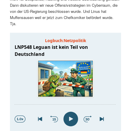
t
a
Dann diskutieren wir neue Offensivstrategien im Cyberraum, die
von der US-Regierung beschlossen wurde. Und Linus hat
s
l
Muffensausen weil er jetzt zum Chefkomiker befördert wurde.
Tja.
p
t
r
s
i
p
n
r
g
i
e
n
n
g
e
n