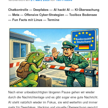
i
s
m
u
n
n
Chatkontrolle — Deepfakes — AI hackt AI — KI-Überwachung
g
a
— Meta — Offensive Cyber-Strategien — Toolbox Bodensee
ä
n
e
v
— Fun Facts mit Linus — Termine
n
i
r
d
g
a
e
ä
t
i
n
r
o
n
I
e
n
n
h
I
a
n
Nach einer unbeabsichtigten längeren Pause gehen wir wieder
durch die Nachrichtenlage und es gibt sogar eine gute Nachricht.
l
h
AI steht natürlich wieder im Fokus, sie wird weiterhin und immer
mehr für Deepfakes, Hacking und visuelle Überwachung genutzt.