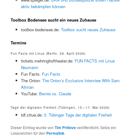
aktiv bekämpfen können
Toolbox Bodensee sucht ein neues Zuhause
toolbox-bodensee.de:
Toolbox sucht neues Zuhause
Termine
Fun Facts mit Linus (Berlin, 29. April 2026)
tickets.mehringhoftheater.de:
FUN FACTS mit Linus
Neumann
Fun Facts:
Fun Facts
The Onion:
The Onion’s Exclusive Interview With Sam
Altman
YouTube:
Bernie vs. Claude
Tage der digitalen Freiheit (Tübingen, 15.–17. Mai 2026)
tdf.cttue.de:
5. Tübinger Tage der digitalen Freiheit
Dieser Eintrag wurde von
Tim Pritlove
veröffentlicht. Setze ein
Lesezeichen für den
Permalink
.