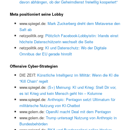
davon abhängen, ob der Geheimdienst freiwillig kooperiert“
Meta positioniert seine Lobby
www.spiegel.de:
Mark Zuckerberg dreht dem Metaverse den
Saft ab
netzpolitik.org:
Plötzlich Facebook-Lobbyistin: Irlands einst
höchste Datenschützerin wechselt die Seite
netzpolitik.org:
KI und Datenschutz: Wo der Digitale
Omnibus der EU gerade hinrollt
Offensive Cyber-Strategien
DIE ZEIT:
Künstliche Intelligenz im Militär: Wenn die KI die
“Kill Chain” regelt
www.spiegel.de:
(S+) Meinung: KI und Krieg: Stell Dir vor,
es ist Krieg und kein Mensch geht hin – Kolumne
www.spiegel.de:
Anthropic: Pentagon setzt Ultimatum für
militärische Nutzung von KI-Chatbot
www.golem.de:
OpenAI macht Deal mit dem Pentagon
www.golem.de:
Trump untersagt Nutzung von Anthropic in
Bundesbehörden
www.spiegel.de:
BKA und Bundespolizei sollen Hacker