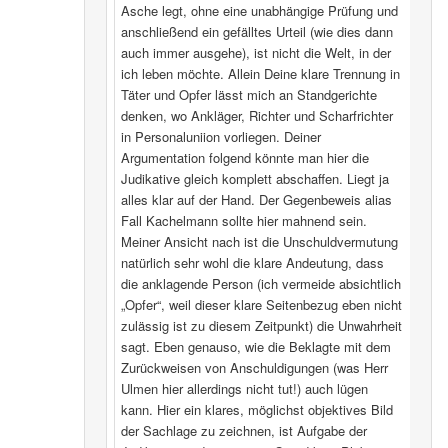
Asche legt, ohne eine unabhängige Prüfung und
anschließend ein gefälltes Urteil (wie dies dann
auch immer ausgehe), ist nicht die Welt, in der
ich leben möchte. Allein Deine klare Trennung in
Täter und Opfer lässt mich an Standgerichte
denken, wo Ankläger, Richter und Scharfrichter
in Personaluniion vorliegen. Deiner
Argumentation folgend könnte man hier die
Judikative gleich komplett abschaffen. Liegt ja
alles klar auf der Hand. Der Gegenbeweis alias
Fall Kachelmann sollte hier mahnend sein.
Meiner Ansicht nach ist die Unschuldvermutung
natürlich sehr wohl die klare Andeutung, dass
die anklagende Person (ich vermeide absichtlich
„Opfer“, weil dieser klare Seitenbezug eben nicht
zulässig ist zu diesem Zeitpunkt) die Unwahrheit
sagt. Eben genauso, wie die Beklagte mit dem
Zurückweisen von Anschuldigungen (was Herr
Ulmen hier allerdings nicht tut!) auch lügen
kann. Hier ein klares, möglichst objektives Bild
der Sachlage zu zeichnen, ist Aufgabe der