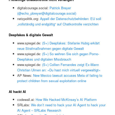
digitalcourage.social:
Patrick Breyer
(@echo_pbreyer@digitalcourage.social)
netzpolitik.org:
Appell der Datenschutzbehörden: EU soll
„vollständig und endgültig“ auf Chatkontrolle verzichten
Deepfakes & digitale Gewalt
www.spiegel.de:
(S+) Deepfakes: Stefanie Hubig erklärt
neue Strafmaßnahmen gegen digitale Gewalt
www.spiegel.de:
(S+) So wehren Sie sich gegen Porno-
Deepfakes und digitalen Missbrauch
www.spiegel.de:
(S+) Collien Fernandes zeigt Ex-Mann
Christian Ulmen an: »Du hast mich virtuell vergewaltigt«
AP News:
New Mexico lawsuit accuses Meta of failing to
protect children from sexual exploitation online
AI hackt AI
codewall.ai:
How We Hacked McKinsey’s AI Platform
SRLabs:
We don’t need to hack your AI Agent to hack your
AI Agent – SRLabs Research