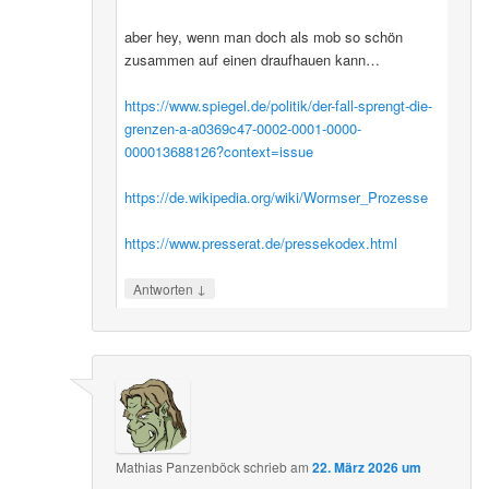
aber hey, wenn man doch als mob so schön
zusammen auf einen draufhauen kann…
https://www.spiegel.de/politik/der-fall-sprengt-die-
grenzen-a-a0369c47-0002-0001-0000-
000013688126?context=issue
https://de.wikipedia.org/wiki/Wormser_Prozesse
https://www.presserat.de/pressekodex.html
↓
Antworten
Mathias Panzenböck
schrieb
am
22. März 2026 um