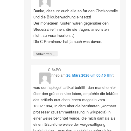
Danke, dass ihr euch alle so für den Chatkontrolle
und die Bildüberwachung einsetzt!
Der monetären Kosten wären gegenüber den
Steuerzahlerinnen, die sie tragen, ansonsten
nicht zu verantworten. :)
Die C-Prominenz hat ja auch was davon.
↓
Antworten
C-64PO
schrieb
am
26. März 2026 um 00:15 Uhr
:
was den ’spiegel‘-artikel betrifft, den manche hier
über den grünenn klee loben, empfehle die lektüre
des artikels aus eben jenem magazin vom
13.02.1994, in dem über die berühmten „wormser
prozesse“ (zusammenfassung in wikipedia) in
einer weise berichtet wurde, die mich damals als
einen fälschlicherweise der vergewaltigung
bezichtigten – was das angebliche opfer einige