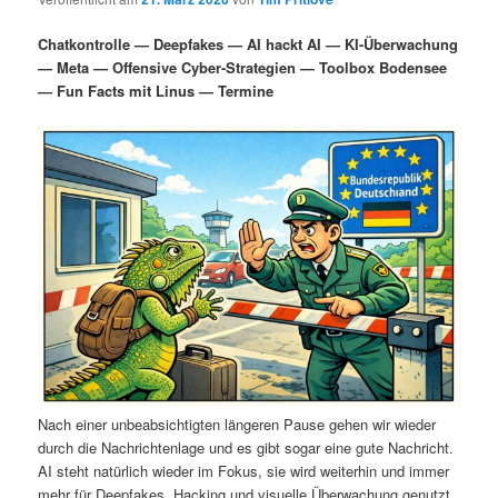
i
s
m
u
n
n
Chatkontrolle — Deepfakes — AI hackt AI — KI-Überwachung
g
a
— Meta — Offensive Cyber-Strategien — Toolbox Bodensee
ä
n
e
v
— Fun Facts mit Linus — Termine
n
i
r
d
g
a
e
ä
t
i
n
r
o
n
I
e
n
n
h
I
a
n
Nach einer unbeabsichtigten längeren Pause gehen wir wieder
durch die Nachrichtenlage und es gibt sogar eine gute Nachricht.
l
h
AI steht natürlich wieder im Fokus, sie wird weiterhin und immer
mehr für Deepfakes, Hacking und visuelle Überwachung genutzt.