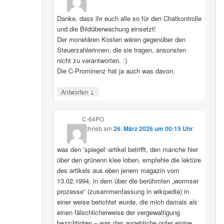
Danke, dass ihr euch alle so für den Chatkontrolle
und die Bildüberwachung einsetzt!
Der monetären Kosten wären gegenüber den
Steuerzahlerinnen, die sie tragen, ansonsten
nicht zu verantworten. :)
Die C-Prominenz hat ja auch was davon.
↓
Antworten
C-64PO
schrieb
am
26. März 2026 um 00:15 Uhr
:
was den ’spiegel‘-artikel betrifft, den manche hier
über den grünenn klee loben, empfehle die lektüre
des artikels aus eben jenem magazin vom
13.02.1994, in dem über die berühmten „wormser
prozesse“ (zusammenfassung in wikipedia) in
einer weise berichtet wurde, die mich damals als
einen fälschlicherweise der vergewaltigung
bezichtigten – was das angebliche opfer einige