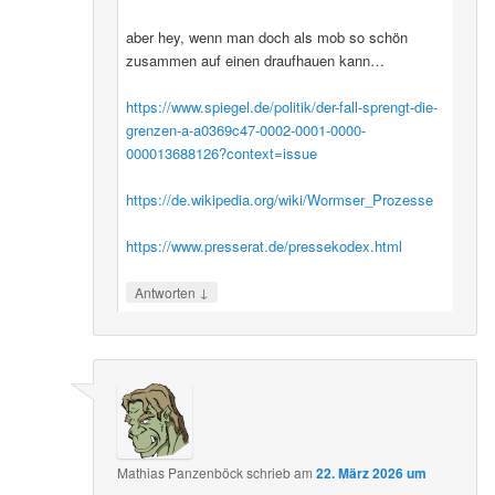
aber hey, wenn man doch als mob so schön
zusammen auf einen draufhauen kann…
https://www.spiegel.de/politik/der-fall-sprengt-die-
grenzen-a-a0369c47-0002-0001-0000-
000013688126?context=issue
https://de.wikipedia.org/wiki/Wormser_Prozesse
https://www.presserat.de/pressekodex.html
↓
Antworten
Mathias Panzenböck
schrieb
am
22. März 2026 um