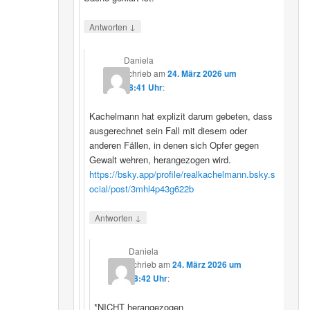
↓
Antworten
Daniela
schrieb
am
24. März 2026 um
08:41 Uhr
:
Kachelmann hat explizit darum gebeten, dass
ausgerechnet sein Fall mit diesem oder
anderen Fällen, in denen sich Opfer gegen
Gewalt wehren, herangezogen wird.
https://bsky.app/profile/realkachelmann.bsky.s
ocial/post/3mhl4p43g622b
↓
Antworten
Daniela
schrieb
am
24. März 2026 um
08:42 Uhr
:
*NICHT herangezogen