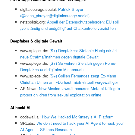
digitalcourage.social:
Patrick Breyer
(@echo_pbreyer@digitalcourage.social)
netzpolitik.org:
Appell der Datenschutzbehörden: EU soll
„vollständig und endgültig“ auf Chatkontrolle verzichten
Deepfakes & digitale Gewalt
www.spiegel.de:
(S+) Deepfakes: Stefanie Hubig erklärt
neue Strafmaßnahmen gegen digitale Gewalt
www.spiegel.de:
(S+) So wehren Sie sich gegen Porno-
Deepfakes und digitalen Missbrauch
www.spiegel.de:
(S+) Collien Fernandes zeigt Ex-Mann
Christian Ulmen an: »Du hast mich virtuell vergewaltigt«
AP News:
New Mexico lawsuit accuses Meta of failing to
protect children from sexual exploitation online
AI hackt AI
codewall.ai:
How We Hacked McKinsey’s AI Platform
SRLabs:
We don’t need to hack your AI Agent to hack your
AI Agent – SRLabs Research