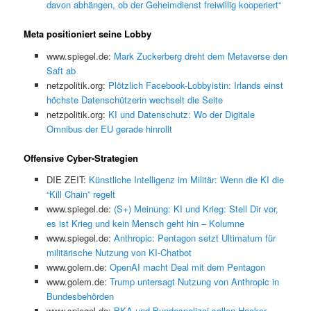
davon abhängen, ob der Geheimdienst freiwillig kooperiert“
Meta positioniert seine Lobby
www.spiegel.de:
Mark Zuckerberg dreht dem Metaverse den
Saft ab
netzpolitik.org:
Plötzlich Facebook-Lobbyistin: Irlands einst
höchste Datenschützerin wechselt die Seite
netzpolitik.org:
KI und Datenschutz: Wo der Digitale
Omnibus der EU gerade hinrollt
Offensive Cyber-Strategien
DIE ZEIT:
Künstliche Intelligenz im Militär: Wenn die KI die
“Kill Chain” regelt
www.spiegel.de:
(S+) Meinung: KI und Krieg: Stell Dir vor,
es ist Krieg und kein Mensch geht hin – Kolumne
www.spiegel.de:
Anthropic: Pentagon setzt Ultimatum für
militärische Nutzung von KI-Chatbot
www.golem.de:
OpenAI macht Deal mit dem Pentagon
www.golem.de:
Trump untersagt Nutzung von Anthropic in
Bundesbehörden
www.spiegel.de:
BKA und Bundespolizei sollen Hacker