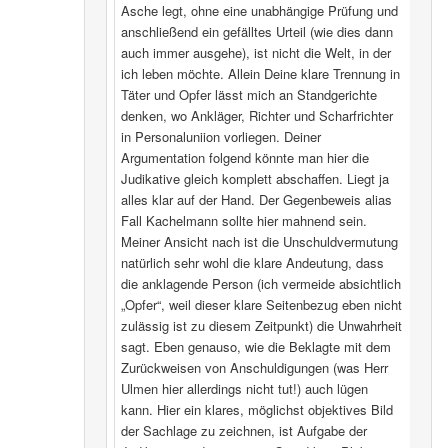
Asche legt, ohne eine unabhängige Prüfung und
anschließend ein gefälltes Urteil (wie dies dann
auch immer ausgehe), ist nicht die Welt, in der
ich leben möchte. Allein Deine klare Trennung in
Täter und Opfer lässt mich an Standgerichte
denken, wo Ankläger, Richter und Scharfrichter
in Personaluniion vorliegen. Deiner
Argumentation folgend könnte man hier die
Judikative gleich komplett abschaffen. Liegt ja
alles klar auf der Hand. Der Gegenbeweis alias
Fall Kachelmann sollte hier mahnend sein.
Meiner Ansicht nach ist die Unschuldvermutung
natürlich sehr wohl die klare Andeutung, dass
die anklagende Person (ich vermeide absichtlich
„Opfer“, weil dieser klare Seitenbezug eben nicht
zulässig ist zu diesem Zeitpunkt) die Unwahrheit
sagt. Eben genauso, wie die Beklagte mit dem
Zurückweisen von Anschuldigungen (was Herr
Ulmen hier allerdings nicht tut!) auch lügen
kann. Hier ein klares, möglichst objektives Bild
der Sachlage zu zeichnen, ist Aufgabe der