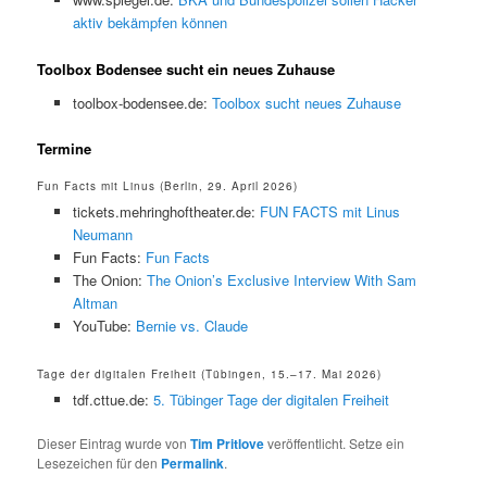
aktiv bekämpfen können
Toolbox Bodensee sucht ein neues Zuhause
toolbox-bodensee.de:
Toolbox sucht neues Zuhause
Termine
Fun Facts mit Linus (Berlin, 29. April 2026)
tickets.mehringhoftheater.de:
FUN FACTS mit Linus
Neumann
Fun Facts:
Fun Facts
The Onion:
The Onion’s Exclusive Interview With Sam
Altman
YouTube:
Bernie vs. Claude
Tage der digitalen Freiheit (Tübingen, 15.–17. Mai 2026)
tdf.cttue.de:
5. Tübinger Tage der digitalen Freiheit
Dieser Eintrag wurde von
Tim Pritlove
veröffentlicht. Setze ein
Lesezeichen für den
Permalink
.