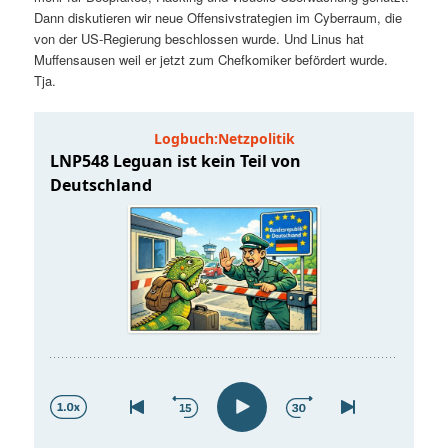
t
a
Dann diskutieren wir neue Offensivstrategien im Cyberraum, die
von der US-Regierung beschlossen wurde. Und Linus hat
s
l
Muffensausen weil er jetzt zum Chefkomiker befördert wurde.
Tja.
p
t
r
s
i
p
n
r
g
i
e
n
n
g
e
n