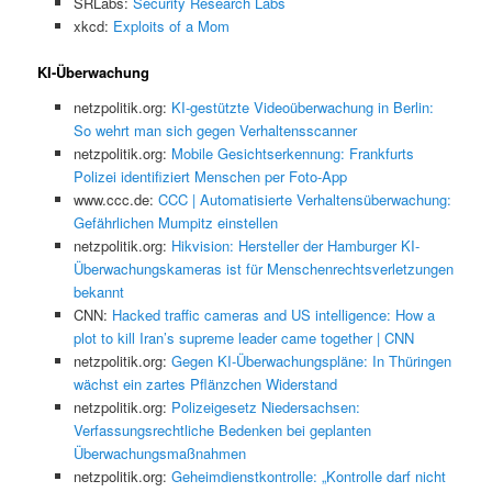
SRLabs:
Security Research Labs
xkcd:
Exploits of a Mom
KI-Überwachung
netzpolitik.org:
KI-gestützte Videoüberwachung in Berlin:
So wehrt man sich gegen Verhaltensscanner
netzpolitik.org:
Mobile Gesichtserkennung: Frankfurts
Polizei identifiziert Menschen per Foto-App
www.ccc.de:
CCC | Automatisierte Verhaltensüberwachung:
Gefährlichen Mumpitz einstellen
netzpolitik.org:
Hikvision: Hersteller der Hamburger KI-
Überwachungskameras ist für Menschenrechtsverletzungen
bekannt
CNN:
Hacked traffic cameras and US intelligence: How a
plot to kill Iran’s supreme leader came together | CNN
netzpolitik.org:
Gegen KI-Überwachungspläne: In Thüringen
wächst ein zartes Pflänzchen Widerstand
netzpolitik.org:
Polizeigesetz Niedersachsen:
Verfassungsrechtliche Bedenken bei geplanten
Überwachungsmaßnahmen
netzpolitik.org:
Geheimdienstkontrolle: „Kontrolle darf nicht