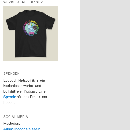
WERDE WERBETRÄGER
SPENDEN
Logbuch:Netzpolitik ist ein
kostenloser, werbe- und
bullshitfreier Podcast. Eine
Spende
hält das Projekt am
Leben.
SOCIAL MEDIA
Mastodon:
@lnp@podcasts.social