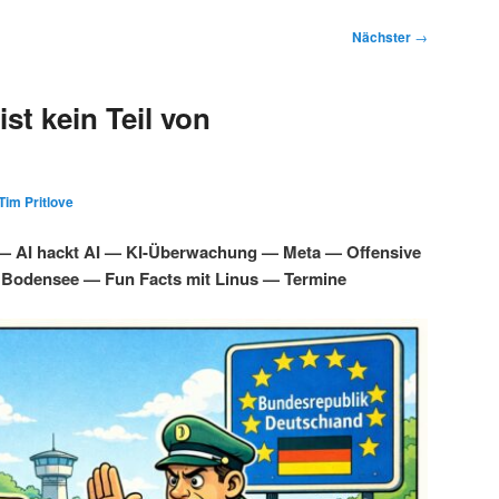
Nächster
→
st kein Teil von
Tim Pritlove
 — AI hackt AI — KI-Überwachung — Meta — Offensive
 Bodensee — Fun Facts mit Linus — Termine