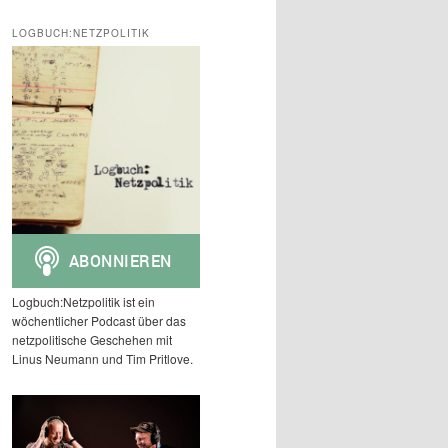
c
h
LOGBUCH:NETZPOLITIK
e
n
Logbuch:Netzpolitik ist ein
wöchentlicher Podcast über das
netzpolitische Geschehen mit
Linus Neumann und Tim Pritlove.