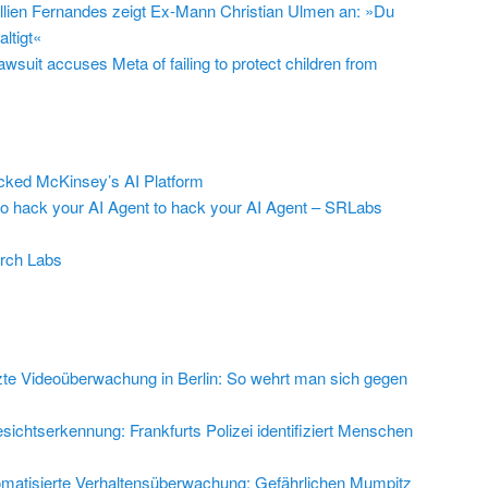
llien Fernandes zeigt Ex-Mann Christian Ulmen an: »Du
ltigt«
suit accuses Meta of failing to protect children from
ed McKinsey’s AI Platform
to hack your AI Agent to hack your AI Agent – SRLabs
rch Labs
zte Videoüberwachung in Berlin: So wehrt man sich gegen
sichtserkennung: Frankfurts Polizei identifiziert Menschen
matisierte Verhaltensüberwachung: Gefährlichen Mumpitz