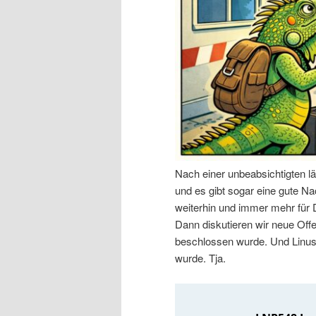
n
r
I
e
n
n
h
I
a
n
Nach einer unbeabsichtigten l
l
h
und es gibt sogar eine gute Nac
weiterhin und immer mehr für
t
a
Dann diskutieren wir neue Off
beschlossen wurde. Und Linus 
s
l
wurde. Tja.
p
t