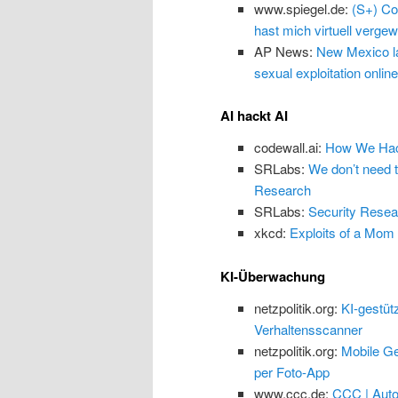
www.spiegel.de:
(S+) Co
hast mich virtuell vergewa
AP News:
New Mexico law
sexual exploitation online
AI hackt AI
codewall.ai:
How We Hack
SRLabs:
We don’t need 
Research
SRLabs:
Security Resea
xkcd:
Exploits of a Mom
KI-Überwachung
netzpolitik.org:
KI-gestüt
Verhaltensscanner
netzpolitik.org:
Mobile Ge
per Foto-App
www.ccc.de:
CCC | Auto