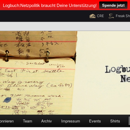
Logbuch:Netzpolitik braucht Deine Unterstützung!
Spende jetzt
CRE
Freak S
nus Neumann und Tim Pritlove
olitik
onnieren
Team
Archiv
Impressum
Events
Shirts