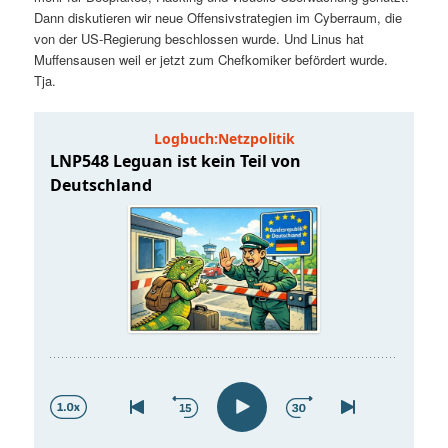
t
a
Dann diskutieren wir neue Offensivstrategien im Cyberraum, die
von der US-Regierung beschlossen wurde. Und Linus hat
s
l
Muffensausen weil er jetzt zum Chefkomiker befördert wurde.
Tja.
p
t
r
s
i
p
n
r
g
i
e
n
n
g
e
n