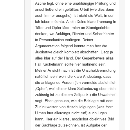
Asche legt, ohne eine unabhängige Prüfung und
anschließend ein gefälltes Urteil (wie dies dann
auch immer ausgehe), ist nicht die Welt, in der
ich leben möchte. Allein Deine klare Trennung in
Täter und Opfer lässt mich an Standgerichte
denken, wo Ankläger, Richter und Scharfrichter
in Personaluniion vorliegen. Deiner
Argumentation folgend könnte man hier die
Judikative gleich komplett abschaffen. Liegt ja
alles klar auf der Hand. Der Gegenbeweis alias
Fall Kachelmann sollte hier mahnend sein.
Meiner Ansicht nach ist die Unschuldvermutung
natürlich sehr wohl die klare Andeutung, dass
die anklagende Person (ich vermeide absichtlich
„Opfer“, weil dieser klare Seitenbezug eben nicht
zulässig ist zu diesem Zeitpunkt) die Unwahrheit
sagt. Eben genauso, wie die Beklagte mit dem
Zurückweisen von Anschuldigungen (was Herr
Ulmen hier allerdings nicht tut!) auch lügen
kann. Hier ein klares, möglichst objektives Bild
der Sachlage zu zeichnen, ist Aufgabe der