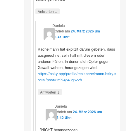
↓
Antworten
Daniela
schrieb
am
24. März 2026 um
08:41 Uhr
:
Kachelmann hat explizit darum gebeten, dass
ausgerechnet sein Fall mit diesem oder
anderen Fällen, in denen sich Opfer gegen
Gewalt wehren, herangezogen wird.
https://bsky.app/profile/realkachelmann.bsky.s
ocial/post/3mhl4p43g622b
↓
Antworten
Daniela
schrieb
am
24. März 2026 um
08:42 Uhr
:
*NICHT herangezogen