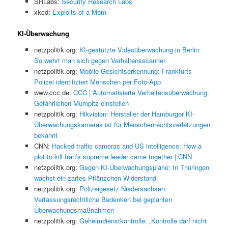
SRLabs:
Security Research Labs
xkcd:
Exploits of a Mom
KI-Überwachung
netzpolitik.org:
KI-gestützte Videoüberwachung in Berlin:
So wehrt man sich gegen Verhaltensscanner
netzpolitik.org:
Mobile Gesichtserkennung: Frankfurts
Polizei identifiziert Menschen per Foto-App
www.ccc.de:
CCC | Automatisierte Verhaltensüberwachung:
Gefährlichen Mumpitz einstellen
netzpolitik.org:
Hikvision: Hersteller der Hamburger KI-
Überwachungskameras ist für Menschenrechtsverletzungen
bekannt
CNN:
Hacked traffic cameras and US intelligence: How a
plot to kill Iran’s supreme leader came together | CNN
netzpolitik.org:
Gegen KI-Überwachungspläne: In Thüringen
wächst ein zartes Pflänzchen Widerstand
netzpolitik.org:
Polizeigesetz Niedersachsen:
Verfassungsrechtliche Bedenken bei geplanten
Überwachungsmaßnahmen
netzpolitik.org:
Geheimdienstkontrolle: „Kontrolle darf nicht