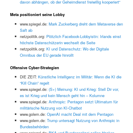
davon abhängen, ob der Geheimdienst freiwillig kooperiert“
Meta positioniert seine Lobby
www.spiegel.de:
Mark Zuckerberg dreht dem Metaverse den
Saft ab
netzpolitik.org:
Plötzlich Facebook-Lobbyistin: Irlands einst
höchste Datenschützerin wechselt die Seite
netzpolitik.org:
KI und Datenschutz: Wo der Digitale
Omnibus der EU gerade hinrollt
Offensive Cyber-Strategien
DIE ZEIT:
Künstliche Intelligenz im Militär: Wenn die KI die
“Kill Chain” regelt
www.spiegel.de:
(S+) Meinung: KI und Krieg: Stell Dir vor,
es ist Krieg und kein Mensch geht hin – Kolumne
www.spiegel.de:
Anthropic: Pentagon setzt Ultimatum für
militärische Nutzung von KI-Chatbot
www.golem.de:
OpenAI macht Deal mit dem Pentagon
www.golem.de:
Trump untersagt Nutzung von Anthropic in
Bundesbehörden
www.spiegel.de:
BKA und Bundespolizei sollen Hacker