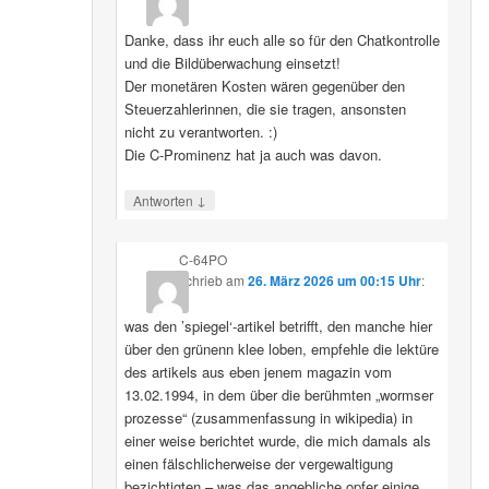
Danke, dass ihr euch alle so für den Chatkontrolle
und die Bildüberwachung einsetzt!
Der monetären Kosten wären gegenüber den
Steuerzahlerinnen, die sie tragen, ansonsten
nicht zu verantworten. :)
Die C-Prominenz hat ja auch was davon.
↓
Antworten
C-64PO
schrieb
am
26. März 2026 um 00:15 Uhr
:
was den ’spiegel‘-artikel betrifft, den manche hier
über den grünenn klee loben, empfehle die lektüre
des artikels aus eben jenem magazin vom
13.02.1994, in dem über die berühmten „wormser
prozesse“ (zusammenfassung in wikipedia) in
einer weise berichtet wurde, die mich damals als
einen fälschlicherweise der vergewaltigung
bezichtigten – was das angebliche opfer einige