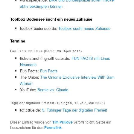
aktiv bekämpfen können
Toolbox Bodensee sucht ein neues Zuhause
toolbox-bodensee.de:
Toolbox sucht neues Zuhause
Termine
Fun Facts mit Linus (Berlin, 29. April 2026)
tickets.mehringhoftheater.de:
FUN FACTS mit Linus
Neumann
Fun Facts:
Fun Facts
The Onion:
The Onion’s Exclusive Interview With Sam
Altman
YouTube:
Bernie vs. Claude
Tage der digitalen Freiheit (Tübingen, 15.–17. Mai 2026)
tdf.cttue.de:
5. Tübinger Tage der digitalen Freiheit
Dieser Eintrag wurde von
Tim Pritlove
veröffentlicht. Setze ein
Lesezeichen für den
Permalink
.