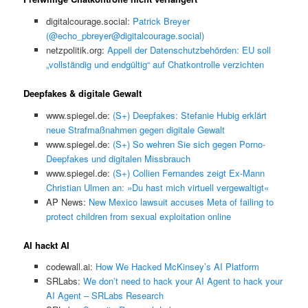
digitalcourage.social:
Patrick Breyer
(@echo_pbreyer@digitalcourage.social)
netzpolitik.org:
Appell der Datenschutzbehörden: EU soll
„vollständig und endgültig“ auf Chatkontrolle verzichten
Deepfakes & digitale Gewalt
www.spiegel.de:
(S+) Deepfakes: Stefanie Hubig erklärt
neue Strafmaßnahmen gegen digitale Gewalt
www.spiegel.de:
(S+) So wehren Sie sich gegen Porno-
Deepfakes und digitalen Missbrauch
www.spiegel.de:
(S+) Collien Fernandes zeigt Ex-Mann
Christian Ulmen an: »Du hast mich virtuell vergewaltigt«
AP News:
New Mexico lawsuit accuses Meta of failing to
protect children from sexual exploitation online
AI hackt AI
codewall.ai:
How We Hacked McKinsey’s AI Platform
SRLabs:
We don’t need to hack your AI Agent to hack your
AI Agent – SRLabs Research