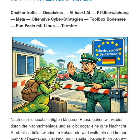
i
s
m
u
n
n
Chatkontrolle — Deepfakes — AI hackt AI — KI-Überwachung
g
a
— Meta — Offensive Cyber-Strategien — Toolbox Bodensee
ä
n
e
v
— Fun Facts mit Linus — Termine
n
i
r
d
g
a
e
ä
t
i
n
r
o
n
I
e
n
n
h
I
a
n
Nach einer unbeabsichtigten längeren Pause gehen wir wieder
durch die Nachrichtenlage und es gibt sogar eine gute Nachricht.
l
h
AI steht natürlich wieder im Fokus, sie wird weiterhin und immer
mehr für Deepfakes, Hacking und visuelle Überwachung genutzt.