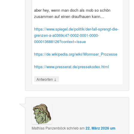
aber hey, wenn man doch als mob so schön
zusammen auf einen draufhauen kann…
https://www.spiegel.de/politik/der-fall-sprengt-die-
grenzen-a-a0369c47-0002-0001-0000-
000013688126?context=issue
https://de.wikipedia.org/wiki/Wormser_Prozesse
https://www.presserat.de/pressekodex.html
↓
Antworten
Mathias Panzenböck
schrieb
am
22. März 2026 um