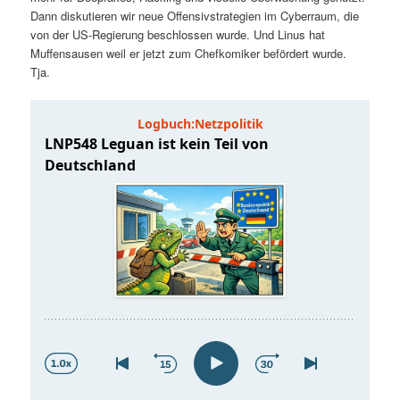
t
a
Dann diskutieren wir neue Offensivstrategien im Cyberraum, die
von der US-Regierung beschlossen wurde. Und Linus hat
s
l
Muffensausen weil er jetzt zum Chefkomiker befördert wurde.
Tja.
p
t
r
s
i
p
n
r
g
i
e
n
n
g
e
n