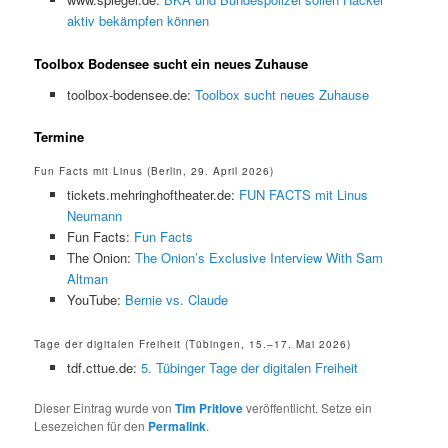
aktiv bekämpfen können
Toolbox Bodensee sucht ein neues Zuhause
toolbox-bodensee.de:
Toolbox sucht neues Zuhause
Termine
Fun Facts mit Linus (Berlin, 29. April 2026)
tickets.mehringhoftheater.de:
FUN FACTS mit Linus
Neumann
Fun Facts:
Fun Facts
The Onion:
The Onion’s Exclusive Interview With Sam
Altman
YouTube:
Bernie vs. Claude
Tage der digitalen Freiheit (Tübingen, 15.–17. Mai 2026)
tdf.cttue.de:
5. Tübinger Tage der digitalen Freiheit
Dieser Eintrag wurde von
Tim Pritlove
veröffentlicht. Setze ein
Lesezeichen für den
Permalink
.