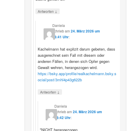
↓
Antworten
Daniela
schrieb
am
24. März 2026 um
08:41 Uhr
:
Kachelmann hat explizit darum gebeten, dass
ausgerechnet sein Fall mit diesem oder
anderen Fällen, in denen sich Opfer gegen
Gewalt wehren, herangezogen wird.
https://bsky.app/profile/realkachelmann.bsky.s
ocial/post/3mhl4p43g622b
↓
Antworten
Daniela
schrieb
am
24. März 2026 um
08:42 Uhr
:
*NICHT herangezogen