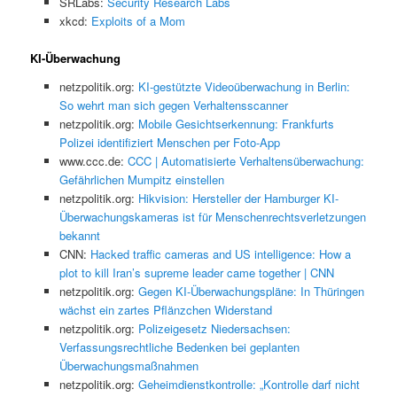
SRLabs:
Security Research Labs
xkcd:
Exploits of a Mom
KI-Überwachung
netzpolitik.org:
KI-gestützte Videoüberwachung in Berlin:
So wehrt man sich gegen Verhaltensscanner
netzpolitik.org:
Mobile Gesichtserkennung: Frankfurts
Polizei identifiziert Menschen per Foto-App
www.ccc.de:
CCC | Automatisierte Verhaltensüberwachung:
Gefährlichen Mumpitz einstellen
netzpolitik.org:
Hikvision: Hersteller der Hamburger KI-
Überwachungskameras ist für Menschenrechtsverletzungen
bekannt
CNN:
Hacked traffic cameras and US intelligence: How a
plot to kill Iran’s supreme leader came together | CNN
netzpolitik.org:
Gegen KI-Überwachungspläne: In Thüringen
wächst ein zartes Pflänzchen Widerstand
netzpolitik.org:
Polizeigesetz Niedersachsen:
Verfassungsrechtliche Bedenken bei geplanten
Überwachungsmaßnahmen
netzpolitik.org:
Geheimdienstkontrolle: „Kontrolle darf nicht