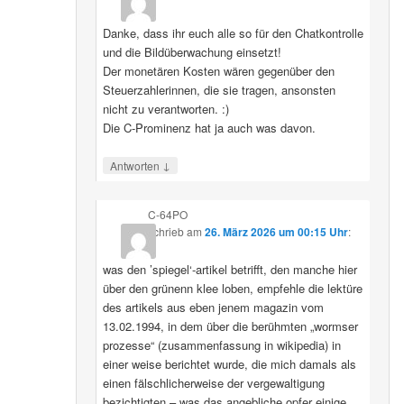
Danke, dass ihr euch alle so für den Chatkontrolle
und die Bildüberwachung einsetzt!
Der monetären Kosten wären gegenüber den
Steuerzahlerinnen, die sie tragen, ansonsten
nicht zu verantworten. :)
Die C-Prominenz hat ja auch was davon.
↓
Antworten
C-64PO
schrieb
am
26. März 2026 um 00:15 Uhr
:
was den ’spiegel‘-artikel betrifft, den manche hier
über den grünenn klee loben, empfehle die lektüre
des artikels aus eben jenem magazin vom
13.02.1994, in dem über die berühmten „wormser
prozesse“ (zusammenfassung in wikipedia) in
einer weise berichtet wurde, die mich damals als
einen fälschlicherweise der vergewaltigung
bezichtigten – was das angebliche opfer einige