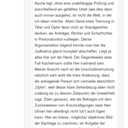
Asche legt, ohne eine unabhängige Prüfung und
anschließend ein gefälltes Urteil (wie dies dann
auch immer ausgehe), ist nicht die Welt, in der
ich leben möchte. Allein Deine klare Trennung in
Täter und Opfer lässt mich an Standgerichte
denken, wo Ankläger, Richter und Scharfrichter
in Personaluniion vorliegen. Deiner
Argumentation folgend könnte man hier die
Judikative gleich komplett abschaffen. Liegt ja
alles klar auf der Hand. Der Gegenbeweis alias
Fall Kachelmann sollte hier mahnend sein.
Meiner Ansicht nach ist die Unschuldvermutung
natürlich sehr wohl die klare Andeutung, dass
die anklagende Person (ich vermeide absichtlich
„Opfer“, weil dieser klare Seitenbezug eben nicht
zulässig ist zu diesem Zeitpunkt) die Unwahrheit
sagt. Eben genauso, wie die Beklagte mit dem
Zurückweisen von Anschuldigungen (was Herr
Ulmen hier allerdings nicht tut!) auch lügen
kann. Hier ein klares, möglichst objektives Bild
der Sachlage zu zeichnen, ist Aufgabe der