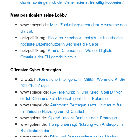
davon abhängen, ob der Geheimdienst freiwillig kooperiert“
Meta positioniert seine Lobby
www.spiegel.de:
Mark Zuckerberg dreht dem Metaverse den
Saft ab
netzpolitik.org:
Plötzlich Facebook-Lobbyistin: Irlands einst
höchste Datenschützerin wechselt die Seite
netzpolitik.org:
KI und Datenschutz: Wo der Digitale
Omnibus der EU gerade hinrollt
Offensive Cyber-Strategien
DIE ZEIT:
Künstliche Intelligenz im Militär: Wenn die KI die
“Kill Chain” regelt
www.spiegel.de:
(S+) Meinung: KI und Krieg: Stell Dir vor,
es ist Krieg und kein Mensch geht hin – Kolumne
www.spiegel.de:
Anthropic: Pentagon setzt Ultimatum für
militärische Nutzung von KI-Chatbot
www.golem.de:
OpenAI macht Deal mit dem Pentagon
www.golem.de:
Trump untersagt Nutzung von Anthropic in
Bundesbehörden
www.spiegel.de:
BKA und Bundespolizei sollen Hacker