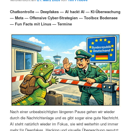
i
s
m
u
n
n
Chatkontrolle — Deepfakes — AI hackt AI — KI-Überwachung
g
a
— Meta — Offensive Cyber-Strategien — Toolbox Bodensee
ä
n
e
v
— Fun Facts mit Linus — Termine
n
i
r
d
g
a
e
ä
t
i
n
r
o
n
I
e
n
n
h
I
a
n
Nach einer unbeabsichtigten längeren Pause gehen wir wieder
durch die Nachrichtenlage und es gibt sogar eine gute Nachricht.
l
h
AI steht natürlich wieder im Fokus, sie wird weiterhin und immer
mehr für Deepfakes, Hacking und visuelle Überwachung genutzt.