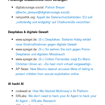
digitalcourage.social:
Patrick Breyer
(@echo_pbreyer@digitalcourage.social)
netzpolitik.org:
Appell der Datenschutzbehörden: EU soll
„vollständig und endgültig“ auf Chatkontrolle verzichten
Deepfakes & digitale Gewalt
www.spiegel.de:
(S+) Deepfakes: Stefanie Hubig erklärt
neue Strafmaßnahmen gegen digitale Gewalt
www.spiegel.de:
(S+) So wehren Sie sich gegen Porno-
Deepfakes und digitalen Missbrauch
www.spiegel.de:
(S+) Collien Fernandes zeigt Ex-Mann
Christian Ulmen an: »Du hast mich virtuell vergewaltigt«
AP News:
New Mexico lawsuit accuses Meta of failing to
protect children from sexual exploitation online
AI hackt AI
codewall.ai:
How We Hacked McKinsey’s AI Platform
SRLabs:
We don’t need to hack your AI Agent to hack your
AI Agent – SRLabs Research