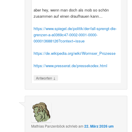
aber hey, wenn man doch als mob so schön
zusammen auf einen draufhauen kann…
https://www.spiegel.de/politik/der-fall-sprengt-die-
grenzen-a-a0369c47-0002-0001-0000-
000013688126?context=issue
https://de.wikipedia.org/wiki/Wormser_Prozesse
https://www.presserat.de/pressekodex.html
↓
Antworten
Mathias Panzenböck
schrieb
am
22. März 2026 um