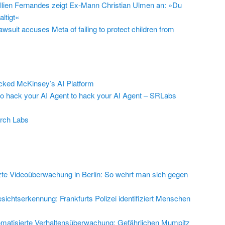
llien Fernandes zeigt Ex-Mann Christian Ulmen an: »Du
ltigt«
suit accuses Meta of failing to protect children from
ed McKinsey’s AI Platform
to hack your AI Agent to hack your AI Agent – SRLabs
rch Labs
zte Videoüberwachung in Berlin: So wehrt man sich gegen
sichtserkennung: Frankfurts Polizei identifiziert Menschen
matisierte Verhaltensüberwachung: Gefährlichen Mumpitz