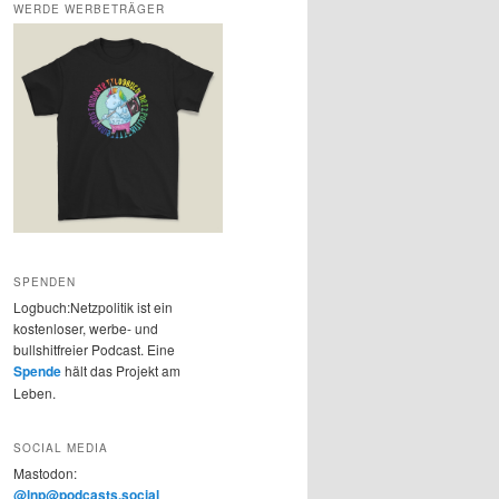
WERDE WERBETRÄGER
SPENDEN
Logbuch:Netzpolitik ist ein
kostenloser, werbe- und
bullshitfreier Podcast. Eine
Spende
hält das Projekt am
Leben.
SOCIAL MEDIA
Mastodon:
@lnp@podcasts.social