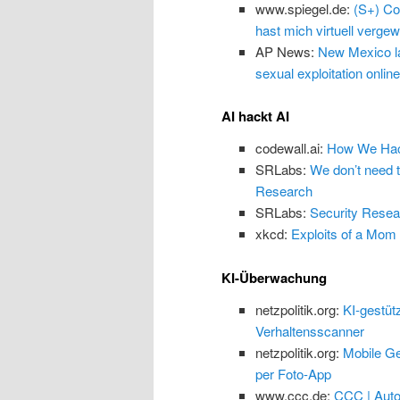
www.spiegel.de:
(S+) Co
hast mich virtuell vergewa
AP News:
New Mexico law
sexual exploitation online
AI hackt AI
codewall.ai:
How We Hack
SRLabs:
We don’t need 
Research
SRLabs:
Security Resea
xkcd:
Exploits of a Mom
KI-Überwachung
netzpolitik.org:
KI-gestüt
Verhaltensscanner
netzpolitik.org:
Mobile Ge
per Foto-App
www.ccc.de:
CCC | Auto