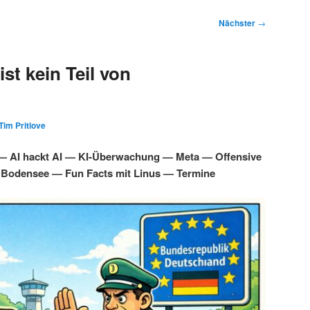
Nächster
→
st kein Teil von
Tim Pritlove
 — AI hackt AI — KI-Überwachung — Meta — Offensive
 Bodensee — Fun Facts mit Linus — Termine