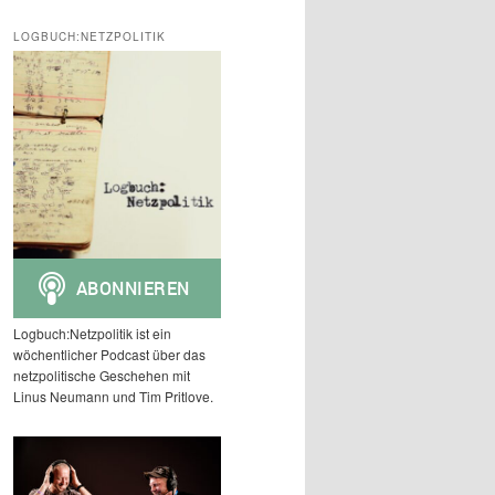
c
h
LOGBUCH:NETZPOLITIK
e
n
Logbuch:Netzpolitik ist ein
wöchentlicher Podcast über das
netzpolitische Geschehen mit
Linus Neumann und Tim Pritlove.