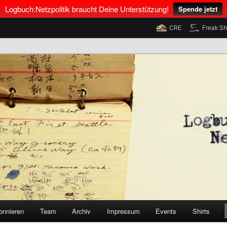
Logbuch:Netzpolitik braucht Deine Unterstützung!
Spende jetzt
CRE
Freak S
nus Neumann und Tim Pritlove
olitik
onnieren
Team
Archiv
Impressum
Events
Shirts