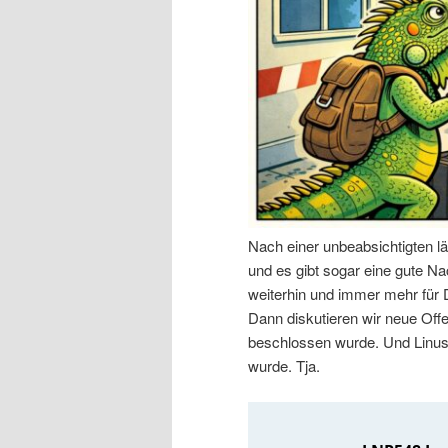
n
r
I
e
n
n
h
I
a
n
Nach einer unbeabsichtigten l
l
h
und es gibt sogar eine gute Nac
weiterhin und immer mehr für
t
a
Dann diskutieren wir neue Off
beschlossen wurde. Und Linus 
s
l
wurde. Tja.
p
t