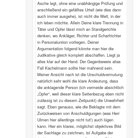
Asche legt, ohne eine unabhängige Prüfung und
anschließend ein gefälltes Urteil (wie dies dann
auch immer ausgehe), ist nicht die Welt, in der
ich leben möchte. Allein Deine klare Trennung in
Täter und Opfer lässt mich an Standgerichte
denken, wo Ankläger, Richter und Scharfrichter
in Personaluniion vorliegen. Deiner
Argumentation folgend könnte man hier die
Judikative gleich komplett abschaffen. Liegt ja
alles klar auf der Hand. Der Gegenbeweis alias
Fall Kachelmann sollte hier mahnend sein.
Meiner Ansicht nach ist die Unschuldvermutung
natürlich sehr wohl die klare Andeutung, dass
die anklagende Person (ich vermeide absichtlich
„Opfer“, weil dieser klare Seitenbezug eben nicht
zulässig ist zu diesem Zeitpunkt) die Unwahrheit
sagt. Eben genauso, wie die Beklagte mit dem
Zurückweisen von Anschuldigungen (was Herr
Ulmen hier allerdings nicht tut!) auch lügen
kann. Hier ein klares, möglichst objektives Bild
der Sachlage zu zeichnen, ist Aufgabe der