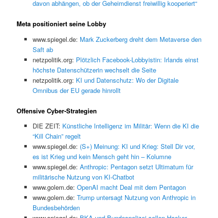
davon abhängen, ob der Geheimdienst freiwillig kooperiert“
Meta positioniert seine Lobby
www.spiegel.de:
Mark Zuckerberg dreht dem Metaverse den
Saft ab
netzpolitik.org:
Plötzlich Facebook-Lobbyistin: Irlands einst
höchste Datenschützerin wechselt die Seite
netzpolitik.org:
KI und Datenschutz: Wo der Digitale
Omnibus der EU gerade hinrollt
Offensive Cyber-Strategien
DIE ZEIT:
Künstliche Intelligenz im Militär: Wenn die KI die
“Kill Chain” regelt
www.spiegel.de:
(S+) Meinung: KI und Krieg: Stell Dir vor,
es ist Krieg und kein Mensch geht hin – Kolumne
www.spiegel.de:
Anthropic: Pentagon setzt Ultimatum für
militärische Nutzung von KI-Chatbot
www.golem.de:
OpenAI macht Deal mit dem Pentagon
www.golem.de:
Trump untersagt Nutzung von Anthropic in
Bundesbehörden
www.spiegel.de:
BKA und Bundespolizei sollen Hacker