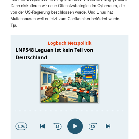
t
a
Dann diskutieren wir neue Offensivstrategien im Cyberraum, die
von der US-Regierung beschlossen wurde. Und Linus hat
s
l
Muffensausen weil er jetzt zum Chefkomiker befördert wurde.
Tja.
p
t
r
s
i
p
n
r
g
i
e
n
n
g
e
n