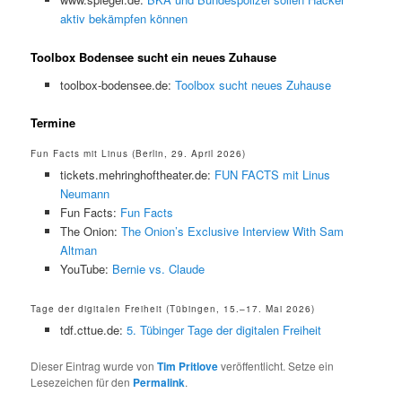
aktiv bekämpfen können
Toolbox Bodensee sucht ein neues Zuhause
toolbox-bodensee.de:
Toolbox sucht neues Zuhause
Termine
Fun Facts mit Linus (Berlin, 29. April 2026)
tickets.mehringhoftheater.de:
FUN FACTS mit Linus
Neumann
Fun Facts:
Fun Facts
The Onion:
The Onion’s Exclusive Interview With Sam
Altman
YouTube:
Bernie vs. Claude
Tage der digitalen Freiheit (Tübingen, 15.–17. Mai 2026)
tdf.cttue.de:
5. Tübinger Tage der digitalen Freiheit
Dieser Eintrag wurde von
Tim Pritlove
veröffentlicht. Setze ein
Lesezeichen für den
Permalink
.