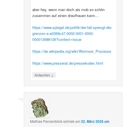
aber hey, wenn man doch als mob so schön
zusammen auf einen draufhauen kann…
https://www.spiegel.de/politik/der-fall-sprengt-die-
grenzen-a-a0369c47-0002-0001-0000-
000013688126?context=issue
https://de.wikipedia.org/wiki/Wormser_Prozesse
https://www.presserat.de/pressekodex.html
↓
Antworten
Mathias Panzenböck
schrieb
am
22. März 2026 um