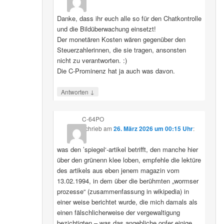
Danke, dass ihr euch alle so für den Chatkontrolle
und die Bildüberwachung einsetzt!
Der monetären Kosten wären gegenüber den
Steuerzahlerinnen, die sie tragen, ansonsten
nicht zu verantworten. :)
Die C-Prominenz hat ja auch was davon.
↓
Antworten
C-64PO
schrieb
am
26. März 2026 um 00:15 Uhr
:
was den ’spiegel‘-artikel betrifft, den manche hier
über den grünenn klee loben, empfehle die lektüre
des artikels aus eben jenem magazin vom
13.02.1994, in dem über die berühmten „wormser
prozesse“ (zusammenfassung in wikipedia) in
einer weise berichtet wurde, die mich damals als
einen fälschlicherweise der vergewaltigung
bezichtigten – was das angebliche opfer einige