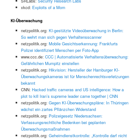
SRLabs:
Security Research Labs
xkcd:
Exploits of a Mom
KI-Überwachung
netzpolitik.org:
KI-gestützte Videoüberwachung in Berlin:
So wehrt man sich gegen Verhaltensscanner
netzpolitik.org:
Mobile Gesichtserkennung: Frankfurts
Polizei identifiziert Menschen per Foto-App
www.ccc.de:
CCC | Automatisierte Verhaltensüberwachung:
Gefährlichen Mumpitz einstellen
netzpolitik.org:
Hikvision: Hersteller der Hamburger KI-
Überwachungskameras ist für Menschenrechtsverletzungen
bekannt
CNN:
Hacked traffic cameras and US intelligence: How a
plot to kill Iran’s supreme leader came together | CNN
netzpolitik.org:
Gegen KI-Überwachungspläne: In Thüringen
wächst ein zartes Pflänzchen Widerstand
netzpolitik.org:
Polizeigesetz Niedersachsen:
Verfassungsrechtliche Bedenken bei geplanten
Überwachungsmaßnahmen
netzpolitik.org:
Geheimdienstkontrolle: „Kontrolle darf nicht