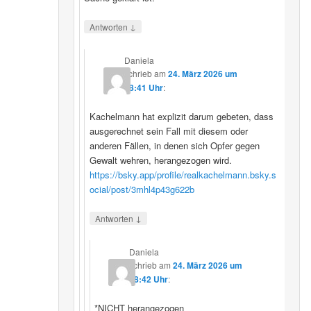
↓
Antworten
Daniela
schrieb
am
24. März 2026 um
08:41 Uhr
:
Kachelmann hat explizit darum gebeten, dass
ausgerechnet sein Fall mit diesem oder
anderen Fällen, in denen sich Opfer gegen
Gewalt wehren, herangezogen wird.
https://bsky.app/profile/realkachelmann.bsky.s
ocial/post/3mhl4p43g622b
↓
Antworten
Daniela
schrieb
am
24. März 2026 um
08:42 Uhr
:
*NICHT herangezogen