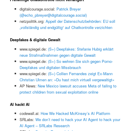
digitalcourage.social:
Patrick Breyer
(@echo_pbreyer@digitalcourage.social)
netzpolitik.org:
Appell der Datenschutzbehörden: EU soll
„vollständig und endgültig“ auf Chatkontrolle verzichten
Deepfakes & digitale Gewalt
www.spiegel.de:
(S+) Deepfakes: Stefanie Hubig erklärt
neue Strafmaßnahmen gegen digitale Gewalt
www.spiegel.de:
(S+) So wehren Sie sich gegen Porno-
Deepfakes und digitalen Missbrauch
www.spiegel.de:
(S+) Collien Fernandes zeigt Ex-Mann
Christian Ulmen an: »Du hast mich virtuell vergewaltigt«
AP News:
New Mexico lawsuit accuses Meta of failing to
protect children from sexual exploitation online
AI hackt AI
codewall.ai:
How We Hacked McKinsey’s AI Platform
SRLabs:
We don’t need to hack your AI Agent to hack your
AI Agent – SRLabs Research