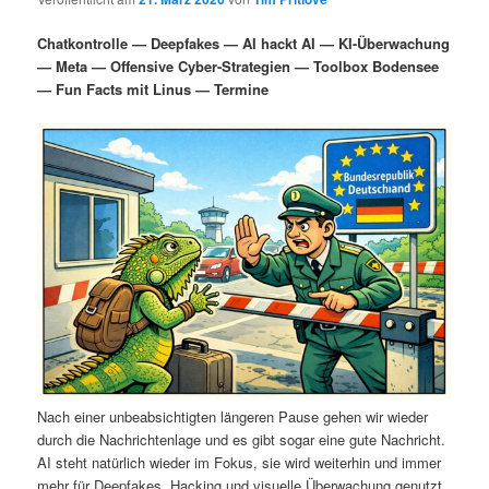
i
s
m
u
n
n
Chatkontrolle — Deepfakes — AI hackt AI — KI-Überwachung
g
a
— Meta — Offensive Cyber-Strategien — Toolbox Bodensee
ä
n
e
v
— Fun Facts mit Linus — Termine
n
i
r
d
g
a
e
ä
t
i
n
r
o
n
I
e
n
n
h
I
a
n
Nach einer unbeabsichtigten längeren Pause gehen wir wieder
durch die Nachrichtenlage und es gibt sogar eine gute Nachricht.
l
h
AI steht natürlich wieder im Fokus, sie wird weiterhin und immer
mehr für Deepfakes, Hacking und visuelle Überwachung genutzt.