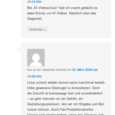
14:14 Uhr
:
Bei „KI Videoschutz“ hab ich zuerst gedacht es
wäre Schutz vor KI Videos. Natürlich eher das
Gegenteil.
↓
Antworten
Nur so ein Gedanke
schrieb
am
22. März 2026 um
14:58 Uhr
:
Linus scheint wieder einmal seine manchmal bereits
trübe gewesene Glaskugel zu konsultieren. Doch
die Zukunft ist keineswegs fest und unveränderlich
– es geht vielmehr um ein Gefühl, ein
Gestaltungsspielraum, den wir mit Hingabe und Mut
nutzen können. Auch Fab-Produktionsketten
können sich wieder ändern, wenn das Volumen und