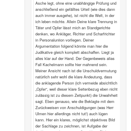
Asche legt, ohne eine unabhängige Prüfung und
anschließend ein gefälltes Urteil (wie dies dann
auch immer ausgehe), ist nicht die Welt, in der
ich leben möchte. Allein Deine klare Trennung in
Täter und Opfer lässt mich an Standgerichte
denken, wo Ankläger, Richter und Scharfrichter
in Personaluniion vorliegen. Deiner
Argumentation folgend könnte man hier die
Judikative gleich komplett abschaffen. Liegt ja
alles klar auf der Hand. Der Gegenbeweis alias
Fall Kachelmann sollte hier mahnend sein.
Meiner Ansicht nach ist die Unschuldvermutung
natürlich sehr wohl die klare Andeutung, dass
die anklagende Person (ich vermeide absichtlich
„Opfer“, weil dieser klare Seitenbezug eben nicht
zulässig ist zu diesem Zeitpunkt) die Unwahrheit
sagt. Eben genauso, wie die Beklagte mit dem
Zurückweisen von Anschuldigungen (was Herr
Ulmen hier allerdings nicht tut!) auch lügen
kann. Hier ein klares, möglichst objektives Bild
der Sachlage zu zeichnen, ist Aufgabe der