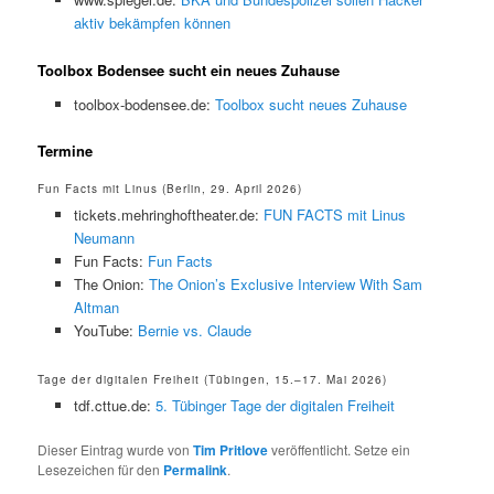
aktiv bekämpfen können
Toolbox Bodensee sucht ein neues Zuhause
toolbox-bodensee.de:
Toolbox sucht neues Zuhause
Termine
Fun Facts mit Linus (Berlin, 29. April 2026)
tickets.mehringhoftheater.de:
FUN FACTS mit Linus
Neumann
Fun Facts:
Fun Facts
The Onion:
The Onion’s Exclusive Interview With Sam
Altman
YouTube:
Bernie vs. Claude
Tage der digitalen Freiheit (Tübingen, 15.–17. Mai 2026)
tdf.cttue.de:
5. Tübinger Tage der digitalen Freiheit
Dieser Eintrag wurde von
Tim Pritlove
veröffentlicht. Setze ein
Lesezeichen für den
Permalink
.