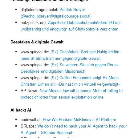
digitalcourage.social:
Patrick Breyer
(@echo_pbreyer@digitalcourage.social)
netzpolitik.org:
Appell der Datenschutzbehörden: EU soll
„vollständig und endgültig“ auf Chatkontrolle verzichten
Deepfakes & digitale Gewalt
www.spiegel.de:
(S+) Deepfakes: Stefanie Hubig erklärt
neue Strafmaßnahmen gegen digitale Gewalt
www.spiegel.de:
(S+) So wehren Sie sich gegen Porno-
Deepfakes und digitalen Missbrauch
www.spiegel.de:
(S+) Collien Fernandes zeigt Ex-Mann
Christian Ulmen an: »Du hast mich virtuell vergewaltigt«
AP News:
New Mexico lawsuit accuses Meta of failing to
protect children from sexual exploitation online
AI hackt AI
codewall.ai:
How We Hacked McKinsey’s AI Platform
SRLabs:
We don’t need to hack your AI Agent to hack your
AI Agent – SRLabs Research