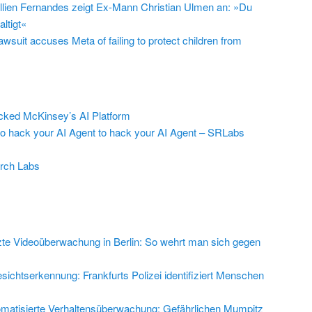
llien Fernandes zeigt Ex-Mann Christian Ulmen an: »Du
ltigt«
suit accuses Meta of failing to protect children from
ed McKinsey’s AI Platform
to hack your AI Agent to hack your AI Agent – SRLabs
rch Labs
zte Videoüberwachung in Berlin: So wehrt man sich gegen
sichtserkennung: Frankfurts Polizei identifiziert Menschen
matisierte Verhaltensüberwachung: Gefährlichen Mumpitz