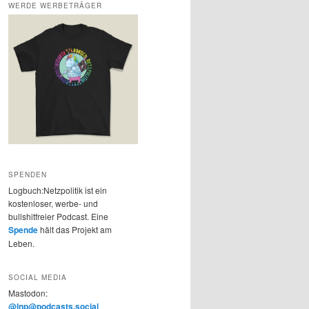
WERDE WERBETRÄGER
SPENDEN
Logbuch:Netzpolitik ist ein
kostenloser, werbe- und
bullshitfreier Podcast. Eine
Spende
hält das Projekt am
Leben.
SOCIAL MEDIA
Mastodon:
@lnp@podcasts.social