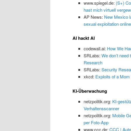
www.spiegel.de:
(S+) Co
hast mich virtuell vergewa
AP News:
New Mexico law
sexual exploitation online
AI hackt AI
codewall.ai:
How We Hack
SRLabs:
We don’t need 
Research
SRLabs:
Security Resea
xkcd:
Exploits of a Mom
KI-Überwachung
netzpolitik.org:
KI-gestüt
Verhaltensscanner
netzpolitik.org:
Mobile Ge
per Foto-App
www.ccc.de:
CCC | Auto