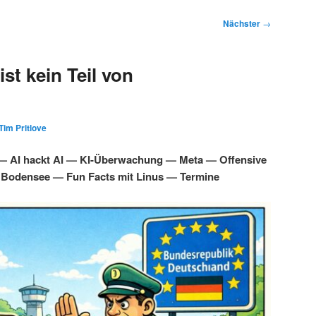
Nächster
→
st kein Teil von
Tim Pritlove
 — AI hackt AI — KI-Überwachung — Meta — Offensive
 Bodensee — Fun Facts mit Linus — Termine