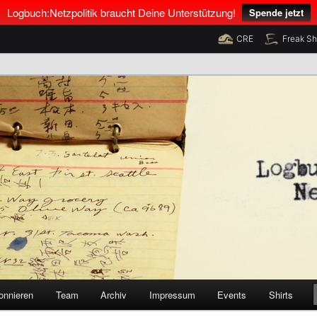
Logbuch:Netzpolitik braucht Deine Unterstützung!
Spende jetzt
CRE
Freak S
nus Neumann und Tim Pritlove
olitik
onnieren
Team
Archiv
Impressum
Events
Shirts