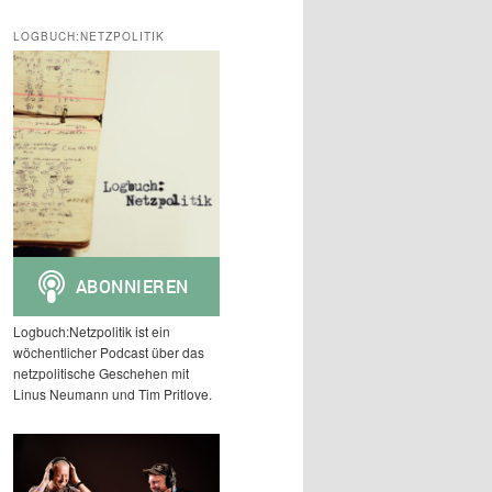
c
h
LOGBUCH:NETZPOLITIK
e
n
Logbuch:Netzpolitik ist ein
wöchentlicher Podcast über das
netzpolitische Geschehen mit
Linus Neumann und Tim Pritlove.