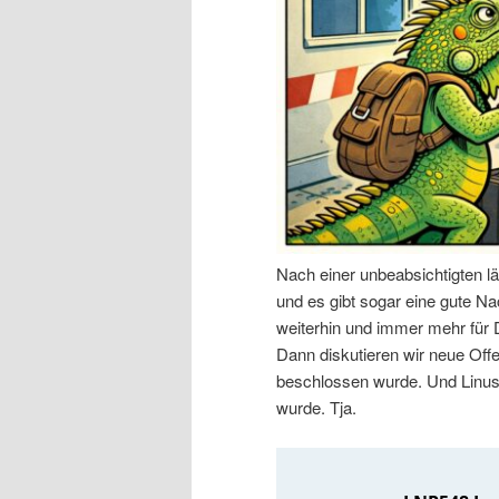
n
r
I
e
n
n
h
I
a
n
Nach einer unbeabsichtigten l
l
h
und es gibt sogar eine gute Nac
weiterhin und immer mehr für
t
a
Dann diskutieren wir neue Off
beschlossen wurde. Und Linus 
s
l
wurde. Tja.
p
t