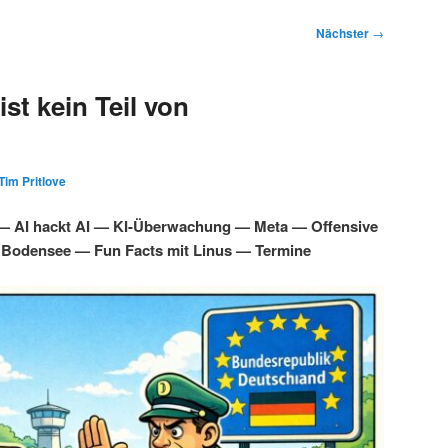
Nächster
→
st kein Teil von
Tim Pritlove
 — AI hackt AI — KI-Überwachung — Meta — Offensive
 Bodensee — Fun Facts mit Linus — Termine