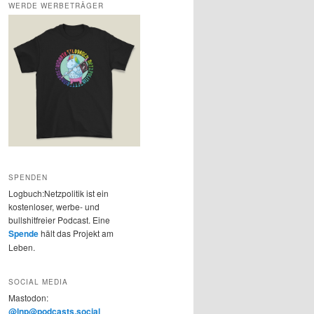
WERDE WERBETRÄGER
SPENDEN
Logbuch:Netzpolitik ist ein
kostenloser, werbe- und
bullshitfreier Podcast. Eine
Spende
hält das Projekt am
Leben.
SOCIAL MEDIA
Mastodon:
@lnp@podcasts.social