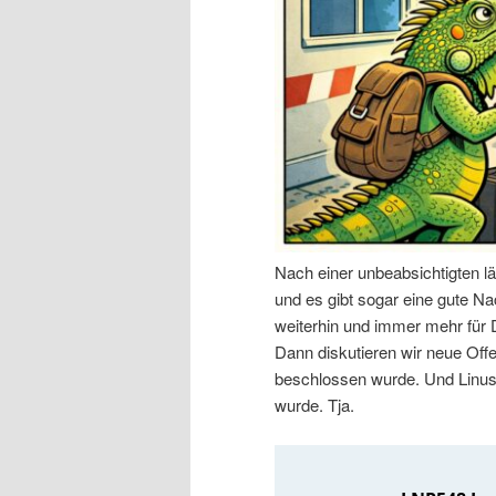
n
r
I
e
n
n
h
I
a
n
Nach einer unbeabsichtigten l
l
h
und es gibt sogar eine gute Nac
weiterhin und immer mehr für
t
a
Dann diskutieren wir neue Off
beschlossen wurde. Und Linus 
s
l
wurde. Tja.
p
t