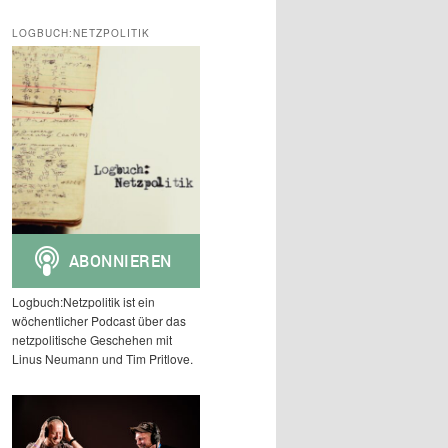
c
h
LOGBUCH:NETZPOLITIK
e
n
Logbuch:Netzpolitik ist ein
wöchentlicher Podcast über das
netzpolitische Geschehen mit
Linus Neumann und Tim Pritlove.