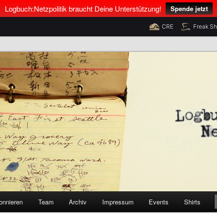
Logbuch:Netzpolitik braucht Deine Unterstützung!
Spende jetzt
CRE
Freak S
nus Neumann und Tim Pritlove
olitik
onnieren
Team
Archiv
Impressum
Events
Shirts