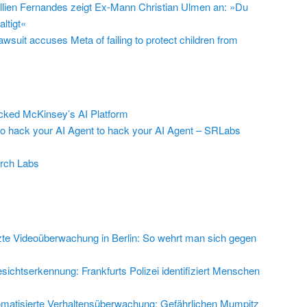
llien Fernandes zeigt Ex-Mann Christian Ulmen an: »Du
ltigt«
suit accuses Meta of failing to protect children from
ed McKinsey’s AI Platform
to hack your AI Agent to hack your AI Agent – SRLabs
rch Labs
zte Videoüberwachung in Berlin: So wehrt man sich gegen
sichtserkennung: Frankfurts Polizei identifiziert Menschen
matisierte Verhaltensüberwachung: Gefährlichen Mumpitz