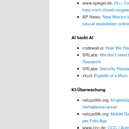
www.spiegel.de:
(S+) Co
hast mich virtuell vergewa
AP News:
New Mexico law
sexual exploitation online
AI hackt AI
codewall.ai:
How We Hack
SRLabs:
We don’t need 
Research
SRLabs:
Security Resea
xkcd:
Exploits of a Mom
KI-Überwachung
netzpolitik.org:
KI-gestüt
Verhaltensscanner
netzpolitik.org:
Mobile Ge
per Foto-App
www.ccc.de:
CCC | Auto