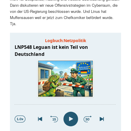
t
a
Dann diskutieren wir neue Offensivstrategien im Cyberraum, die
von der US-Regierung beschlossen wurde. Und Linus hat
s
l
Muffensausen weil er jetzt zum Chefkomiker befördert wurde.
Tja.
p
t
r
s
i
p
n
r
g
i
e
n
n
g
e
n