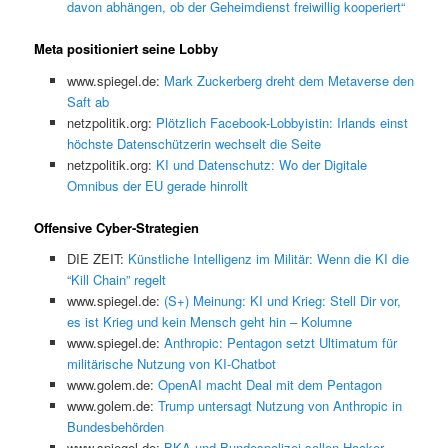
davon abhängen, ob der Geheimdienst freiwillig kooperiert“
Meta positioniert seine Lobby
www.spiegel.de:
Mark Zuckerberg dreht dem Metaverse den
Saft ab
netzpolitik.org:
Plötzlich Facebook-Lobbyistin: Irlands einst
höchste Datenschützerin wechselt die Seite
netzpolitik.org:
KI und Datenschutz: Wo der Digitale
Omnibus der EU gerade hinrollt
Offensive Cyber-Strategien
DIE ZEIT:
Künstliche Intelligenz im Militär: Wenn die KI die
“Kill Chain” regelt
www.spiegel.de:
(S+) Meinung: KI und Krieg: Stell Dir vor,
es ist Krieg und kein Mensch geht hin – Kolumne
www.spiegel.de:
Anthropic: Pentagon setzt Ultimatum für
militärische Nutzung von KI-Chatbot
www.golem.de:
OpenAI macht Deal mit dem Pentagon
www.golem.de:
Trump untersagt Nutzung von Anthropic in
Bundesbehörden
www.spiegel.de:
BKA und Bundespolizei sollen Hacker