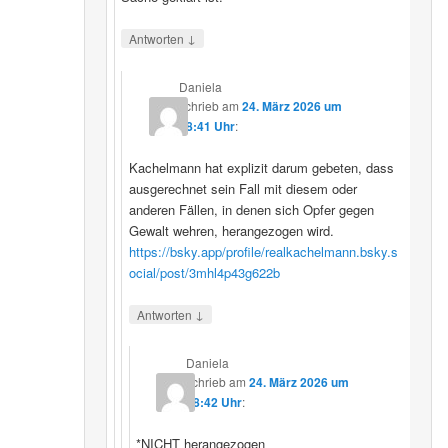
↓
Antworten
Daniela
schrieb
am
24. März 2026 um
08:41 Uhr
:
Kachelmann hat explizit darum gebeten, dass
ausgerechnet sein Fall mit diesem oder
anderen Fällen, in denen sich Opfer gegen
Gewalt wehren, herangezogen wird.
https://bsky.app/profile/realkachelmann.bsky.s
ocial/post/3mhl4p43g622b
↓
Antworten
Daniela
schrieb
am
24. März 2026 um
08:42 Uhr
:
*NICHT herangezogen