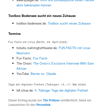
aktiv bekämpfen können
Toolbox Bodensee sucht ein neues Zuhause
toolbox-bodensee.de:
Toolbox sucht neues Zuhause
Termine
Fun Facts mit Linus (Berlin, 29. April 2026)
tickets.mehringhoftheater.de:
FUN FACTS mit Linus
Neumann
Fun Facts:
Fun Facts
The Onion:
The Onion’s Exclusive Interview With Sam
Altman
YouTube:
Bernie vs. Claude
Tage der digitalen Freiheit (Tübingen, 15.–17. Mai 2026)
tdf.cttue.de:
5. Tübinger Tage der digitalen Freiheit
Dieser Eintrag wurde von
Tim Pritlove
veröffentlicht. Setze ein
Lesezeichen für den
Permalink
.