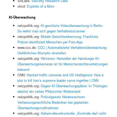
SRLabs:
Security Research Labs
xkcd:
Exploits of a Mom
KI-Überwachung
netzpolitik.org:
KI-gestützte Videoüberwachung in Berlin:
So wehrt man sich gegen Verhaltensscanner
netzpolitik.org:
Mobile Gesichtserkennung: Frankfurts
Polizei identifiziert Menschen per Foto-App
www.ccc.de:
CCC | Automatisierte Verhaltensüberwachung:
Gefährlichen Mumpitz einstellen
netzpolitik.org:
Hikvision: Hersteller der Hamburger KI-
Überwachungskameras ist für Menschenrechtsverletzungen
bekannt
CNN:
Hacked traffic cameras and US intelligence: How a
plot to kill Iran’s supreme leader came together | CNN
netzpolitik.org:
Gegen KI-Überwachungspläne: In Thüringen
wächst ein zartes Pflänzchen Widerstand
netzpolitik.org:
Polizeigesetz Niedersachsen:
Verfassungsrechtliche Bedenken bei geplanten
Überwachungsmaßnahmen
netzpolitik.org:
Geheimdienstkontrolle: „Kontrolle darf nicht