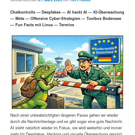
i
s
m
u
n
n
Chatkontrolle — Deepfakes — AI hackt AI — KI-Überwachung
g
a
— Meta — Offensive Cyber-Strategien — Toolbox Bodensee
ä
n
e
v
— Fun Facts mit Linus — Termine
n
i
r
d
g
a
e
ä
t
i
n
r
o
n
I
e
n
n
h
I
a
n
Nach einer unbeabsichtigten längeren Pause gehen wir wieder
durch die Nachrichtenlage und es gibt sogar eine gute Nachricht.
l
h
AI steht natürlich wieder im Fokus, sie wird weiterhin und immer
mehr für Deepfakes, Hacking und visuelle Überwachung genutzt.