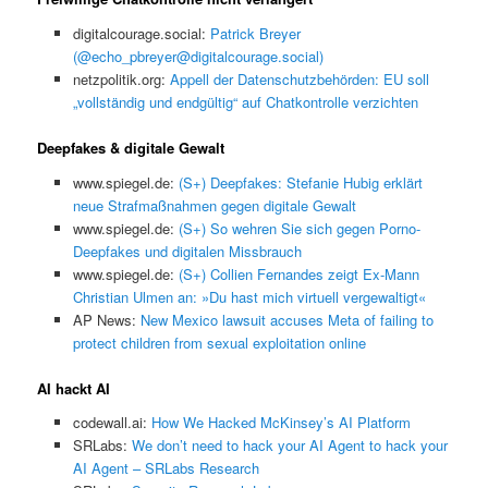
digitalcourage.social:
Patrick Breyer
(@echo_pbreyer@digitalcourage.social)
netzpolitik.org:
Appell der Datenschutzbehörden: EU soll
„vollständig und endgültig“ auf Chatkontrolle verzichten
Deepfakes & digitale Gewalt
www.spiegel.de:
(S+) Deepfakes: Stefanie Hubig erklärt
neue Strafmaßnahmen gegen digitale Gewalt
www.spiegel.de:
(S+) So wehren Sie sich gegen Porno-
Deepfakes und digitalen Missbrauch
www.spiegel.de:
(S+) Collien Fernandes zeigt Ex-Mann
Christian Ulmen an: »Du hast mich virtuell vergewaltigt«
AP News:
New Mexico lawsuit accuses Meta of failing to
protect children from sexual exploitation online
AI hackt AI
codewall.ai:
How We Hacked McKinsey’s AI Platform
SRLabs:
We don’t need to hack your AI Agent to hack your
AI Agent – SRLabs Research