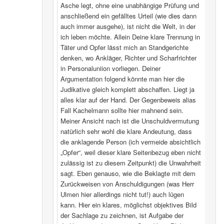
Asche legt, ohne eine unabhängige Prüfung und
anschließend ein gefälltes Urteil (wie dies dann
auch immer ausgehe), ist nicht die Welt, in der
ich leben möchte. Allein Deine klare Trennung in
Täter und Opfer lässt mich an Standgerichte
denken, wo Ankläger, Richter und Scharfrichter
in Personaluniion vorliegen. Deiner
Argumentation folgend könnte man hier die
Judikative gleich komplett abschaffen. Liegt ja
alles klar auf der Hand. Der Gegenbeweis alias
Fall Kachelmann sollte hier mahnend sein.
Meiner Ansicht nach ist die Unschuldvermutung
natürlich sehr wohl die klare Andeutung, dass
die anklagende Person (ich vermeide absichtlich
„Opfer“, weil dieser klare Seitenbezug eben nicht
zulässig ist zu diesem Zeitpunkt) die Unwahrheit
sagt. Eben genauso, wie die Beklagte mit dem
Zurückweisen von Anschuldigungen (was Herr
Ulmen hier allerdings nicht tut!) auch lügen
kann. Hier ein klares, möglichst objektives Bild
der Sachlage zu zeichnen, ist Aufgabe der