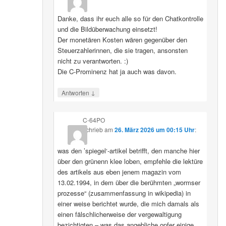
Danke, dass ihr euch alle so für den Chatkontrolle
und die Bildüberwachung einsetzt!
Der monetären Kosten wären gegenüber den
Steuerzahlerinnen, die sie tragen, ansonsten
nicht zu verantworten. :)
Die C-Prominenz hat ja auch was davon.
↓
Antworten
C-64PO
schrieb
am
26. März 2026 um 00:15 Uhr
:
was den ’spiegel‘-artikel betrifft, den manche hier
über den grünenn klee loben, empfehle die lektüre
des artikels aus eben jenem magazin vom
13.02.1994, in dem über die berühmten „wormser
prozesse“ (zusammenfassung in wikipedia) in
einer weise berichtet wurde, die mich damals als
einen fälschlicherweise der vergewaltigung
bezichtigten – was das angebliche opfer einige