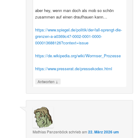
aber hey, wenn man doch als mob so schön
zusammen auf einen draufhauen kann…
https://www.spiegel.de/politik/der-fall-sprengt-die-
grenzen-a-a0369c47-0002-0001-0000-
000013688126?context=issue
https://de.wikipedia.org/wiki/Wormser_Prozesse
https://www.presserat.de/pressekodex.html
↓
Antworten
Mathias Panzenböck
schrieb
am
22. März 2026 um