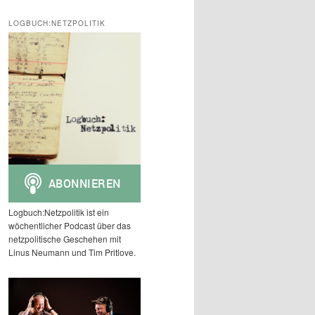
c
h
LOGBUCH:NETZPOLITIK
e
n
Logbuch:Netzpolitik ist ein
wöchentlicher Podcast über das
netzpolitische Geschehen mit
Linus Neumann und Tim Pritlove.