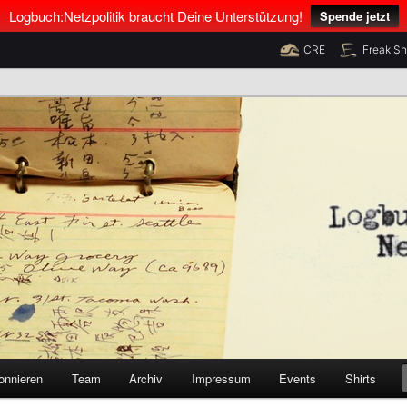
Logbuch:Netzpolitik braucht Deine Unterstützung!
Spende jetzt
CRE
Freak S
nus Neumann und Tim Pritlove
olitik
onnieren
Team
Archiv
Impressum
Events
Shirts