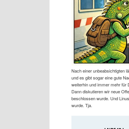
n
r
I
e
n
n
h
I
a
n
Nach einer unbeabsichtigten l
l
h
und es gibt sogar eine gute Nac
weiterhin und immer mehr für
t
a
Dann diskutieren wir neue Off
beschlossen wurde. Und Linus 
s
l
wurde. Tja.
p
t