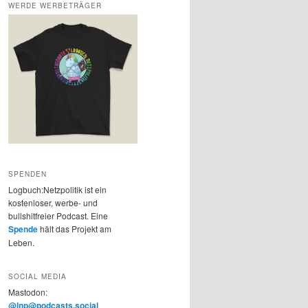
WERDE WERBETRÄGER
SPENDEN
Logbuch:Netzpolitik ist ein
kostenloser, werbe- und
bullshitfreier Podcast. Eine
Spende
hält das Projekt am
Leben.
SOCIAL MEDIA
Mastodon:
@lnp@podcasts.social