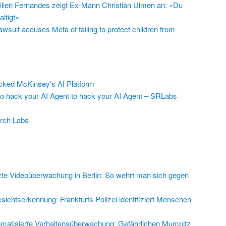
llien Fernandes zeigt Ex-Mann Christian Ulmen an: »Du
ltigt«
suit accuses Meta of failing to protect children from
ed McKinsey’s AI Platform
to hack your AI Agent to hack your AI Agent – SRLabs
rch Labs
zte Videoüberwachung in Berlin: So wehrt man sich gegen
sichtserkennung: Frankfurts Polizei identifiziert Menschen
matisierte Verhaltensüberwachung: Gefährlichen Mumpitz