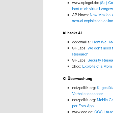
www.spiegel.de:
(S+) Co
hast mich virtuell vergewa
AP News:
New Mexico law
sexual exploitation online
AI hackt AI
codewall.ai:
How We Hack
SRLabs:
We don’t need 
Research
SRLabs:
Security Resea
xkcd:
Exploits of a Mom
KI-Überwachung
netzpolitik.org:
KI-gestüt
Verhaltensscanner
netzpolitik.org:
Mobile Ge
per Foto-App
www.ccc.de:
CCC | Auto