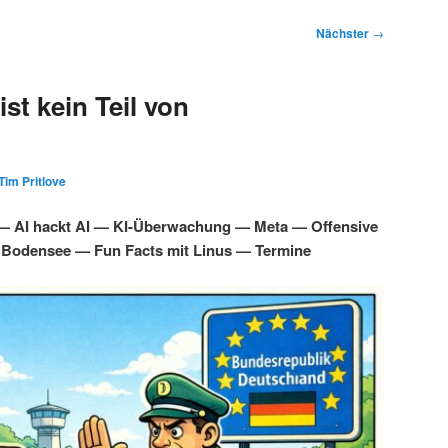
Nächster
→
st kein Teil von
Tim Pritlove
 — AI hackt AI — KI-Überwachung — Meta — Offensive
 Bodensee — Fun Facts mit Linus — Termine