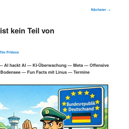
Nächster
→
st kein Teil von
Tim Pritlove
 — AI hackt AI — KI-Überwachung — Meta — Offensive
 Bodensee — Fun Facts mit Linus — Termine