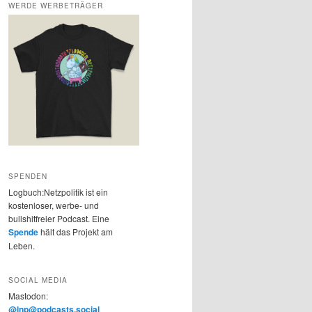
WERDE WERBETRÄGER
SPENDEN
Logbuch:Netzpolitik ist ein
kostenloser, werbe- und
bullshitfreier Podcast. Eine
Spende
hält das Projekt am
Leben.
SOCIAL MEDIA
Mastodon:
@lnp@podcasts.social