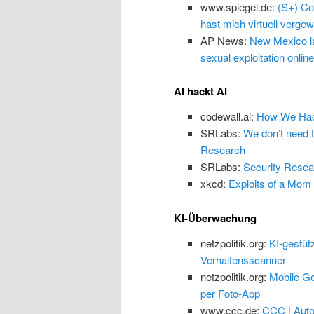
www.spiegel.de:
(S+) Co
hast mich virtuell vergewa
AP News:
New Mexico law
sexual exploitation online
AI hackt AI
codewall.ai:
How We Hack
SRLabs:
We don’t need 
Research
SRLabs:
Security Resea
xkcd:
Exploits of a Mom
KI-Überwachung
netzpolitik.org:
KI-gestüt
Verhaltensscanner
netzpolitik.org:
Mobile Ge
per Foto-App
www.ccc.de:
CCC | Auto