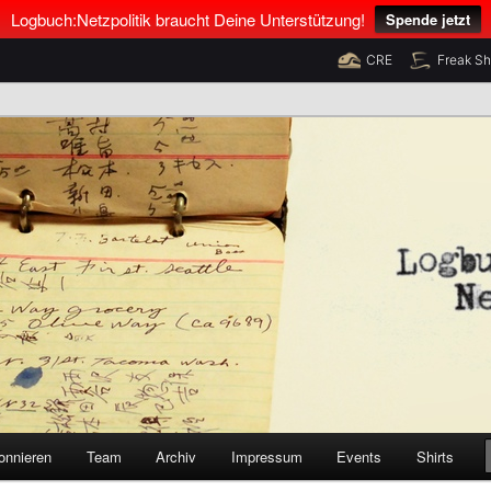
Logbuch:Netzpolitik braucht Deine Unterstützung!
Spende jetzt
CRE
Freak S
nus Neumann und Tim Pritlove
olitik
onnieren
Team
Archiv
Impressum
Events
Shirts