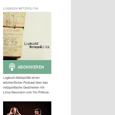
c
h
LOGBUCH:NETZPOLITIK
e
n
Logbuch:Netzpolitik ist ein
wöchentlicher Podcast über das
netzpolitische Geschehen mit
Linus Neumann und Tim Pritlove.