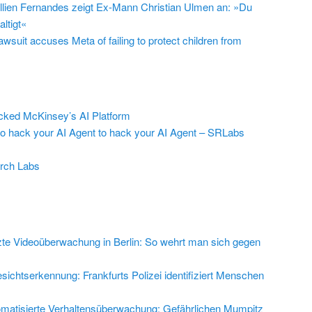
llien Fernandes zeigt Ex-Mann Christian Ulmen an: »Du
ltigt«
suit accuses Meta of failing to protect children from
ed McKinsey’s AI Platform
to hack your AI Agent to hack your AI Agent – SRLabs
rch Labs
zte Videoüberwachung in Berlin: So wehrt man sich gegen
sichtserkennung: Frankfurts Polizei identifiziert Menschen
matisierte Verhaltensüberwachung: Gefährlichen Mumpitz