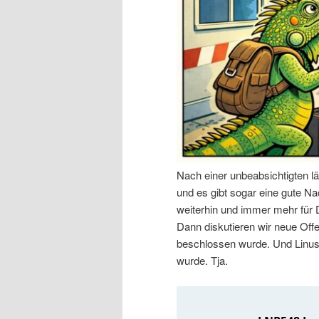
n
r
I
e
n
n
h
I
a
n
Nach einer unbeabsichtigten l
l
h
und es gibt sogar eine gute Nac
weiterhin und immer mehr für
t
a
Dann diskutieren wir neue Off
beschlossen wurde. Und Linus 
s
l
wurde. Tja.
p
t