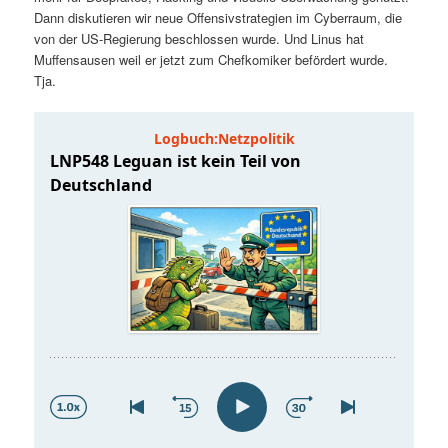
t
a
Dann diskutieren wir neue Offensivstrategien im Cyberraum, die
von der US-Regierung beschlossen wurde. Und Linus hat
s
l
Muffensausen weil er jetzt zum Chefkomiker befördert wurde.
Tja.
p
t
r
s
i
p
n
r
g
i
e
n
n
g
e
n