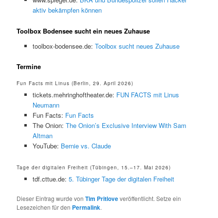
aktiv bekämpfen können
Toolbox Bodensee sucht ein neues Zuhause
toolbox-bodensee.de:
Toolbox sucht neues Zuhause
Termine
Fun Facts mit Linus (Berlin, 29. April 2026)
tickets.mehringhoftheater.de:
FUN FACTS mit Linus
Neumann
Fun Facts:
Fun Facts
The Onion:
The Onion’s Exclusive Interview With Sam
Altman
YouTube:
Bernie vs. Claude
Tage der digitalen Freiheit (Tübingen, 15.–17. Mai 2026)
tdf.cttue.de:
5. Tübinger Tage der digitalen Freiheit
Dieser Eintrag wurde von
Tim Pritlove
veröffentlicht. Setze ein
Lesezeichen für den
Permalink
.