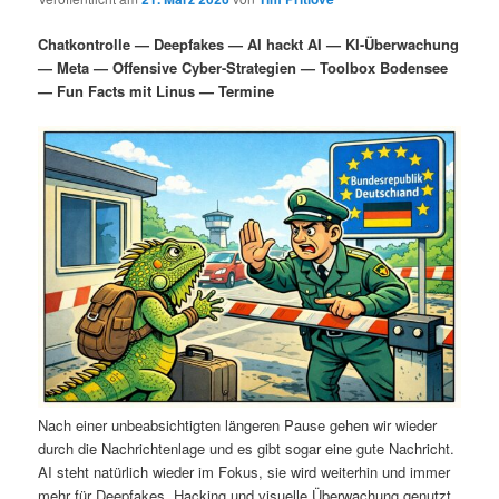
i
s
m
u
n
n
Chatkontrolle — Deepfakes — AI hackt AI — KI-Überwachung
g
a
— Meta — Offensive Cyber-Strategien — Toolbox Bodensee
ä
n
e
v
— Fun Facts mit Linus — Termine
n
i
r
d
g
a
e
ä
t
i
n
r
o
n
I
e
n
n
h
I
a
n
Nach einer unbeabsichtigten längeren Pause gehen wir wieder
durch die Nachrichtenlage und es gibt sogar eine gute Nachricht.
l
h
AI steht natürlich wieder im Fokus, sie wird weiterhin und immer
mehr für Deepfakes, Hacking und visuelle Überwachung genutzt.