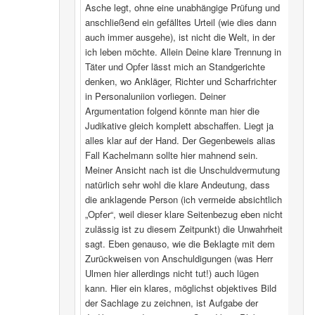
Asche legt, ohne eine unabhängige Prüfung und
anschließend ein gefälltes Urteil (wie dies dann
auch immer ausgehe), ist nicht die Welt, in der
ich leben möchte. Allein Deine klare Trennung in
Täter und Opfer lässt mich an Standgerichte
denken, wo Ankläger, Richter und Scharfrichter
in Personaluniion vorliegen. Deiner
Argumentation folgend könnte man hier die
Judikative gleich komplett abschaffen. Liegt ja
alles klar auf der Hand. Der Gegenbeweis alias
Fall Kachelmann sollte hier mahnend sein.
Meiner Ansicht nach ist die Unschuldvermutung
natürlich sehr wohl die klare Andeutung, dass
die anklagende Person (ich vermeide absichtlich
„Opfer“, weil dieser klare Seitenbezug eben nicht
zulässig ist zu diesem Zeitpunkt) die Unwahrheit
sagt. Eben genauso, wie die Beklagte mit dem
Zurückweisen von Anschuldigungen (was Herr
Ulmen hier allerdings nicht tut!) auch lügen
kann. Hier ein klares, möglichst objektives Bild
der Sachlage zu zeichnen, ist Aufgabe der