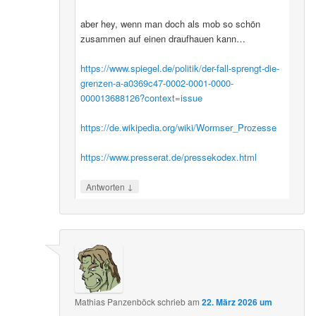
aber hey, wenn man doch als mob so schön
zusammen auf einen draufhauen kann…
https://www.spiegel.de/politik/der-fall-sprengt-die-
grenzen-a-a0369c47-0002-0001-0000-
000013688126?context=issue
https://de.wikipedia.org/wiki/Wormser_Prozesse
https://www.presserat.de/pressekodex.html
↓
Antworten
Mathias Panzenböck
schrieb
am
22. März 2026 um