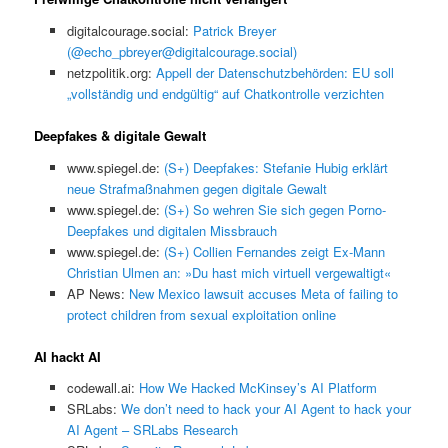
digitalcourage.social:
Patrick Breyer
(@echo_pbreyer@digitalcourage.social)
netzpolitik.org:
Appell der Datenschutzbehörden: EU soll
„vollständig und endgültig“ auf Chatkontrolle verzichten
Deepfakes & digitale Gewalt
www.spiegel.de:
(S+) Deepfakes: Stefanie Hubig erklärt
neue Strafmaßnahmen gegen digitale Gewalt
www.spiegel.de:
(S+) So wehren Sie sich gegen Porno-
Deepfakes und digitalen Missbrauch
www.spiegel.de:
(S+) Collien Fernandes zeigt Ex-Mann
Christian Ulmen an: »Du hast mich virtuell vergewaltigt«
AP News:
New Mexico lawsuit accuses Meta of failing to
protect children from sexual exploitation online
AI hackt AI
codewall.ai:
How We Hacked McKinsey’s AI Platform
SRLabs:
We don’t need to hack your AI Agent to hack your
AI Agent – SRLabs Research