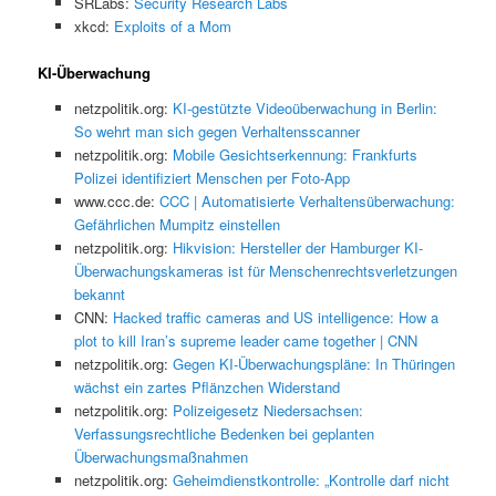
SRLabs:
Security Research Labs
xkcd:
Exploits of a Mom
KI-Überwachung
netzpolitik.org:
KI-gestützte Videoüberwachung in Berlin:
So wehrt man sich gegen Verhaltensscanner
netzpolitik.org:
Mobile Gesichtserkennung: Frankfurts
Polizei identifiziert Menschen per Foto-App
www.ccc.de:
CCC | Automatisierte Verhaltensüberwachung:
Gefährlichen Mumpitz einstellen
netzpolitik.org:
Hikvision: Hersteller der Hamburger KI-
Überwachungskameras ist für Menschenrechtsverletzungen
bekannt
CNN:
Hacked traffic cameras and US intelligence: How a
plot to kill Iran’s supreme leader came together | CNN
netzpolitik.org:
Gegen KI-Überwachungspläne: In Thüringen
wächst ein zartes Pflänzchen Widerstand
netzpolitik.org:
Polizeigesetz Niedersachsen:
Verfassungsrechtliche Bedenken bei geplanten
Überwachungsmaßnahmen
netzpolitik.org:
Geheimdienstkontrolle: „Kontrolle darf nicht