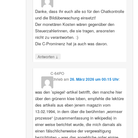
Danke, dass ihr euch alle so für den Chatkontrolle
und die Bildüberwachung einsetzt!
Der monetären Kosten wären gegenüber den
Steuerzahlerinnen, die sie tragen, ansonsten
nicht zu verantworten. :)
Die C-Prominenz hat ja auch was davon.
↓
Antworten
C-64PO
schrieb
am
26. März 2026 um 00:15 Uhr
:
was den ’spiegel‘-artikel betrifft, den manche hier
über den grünenn klee loben, empfehle die lektüre
des artikels aus eben jenem magazin vom
13.02.1994, in dem über die berühmten „wormser
prozesse“ (zusammenfassung in wikipedia) in
einer weise berichtet wurde, die mich damals als
einen fälschlicherweise der vergewaltigung
bezichtigten – was das angebliche opfer einige