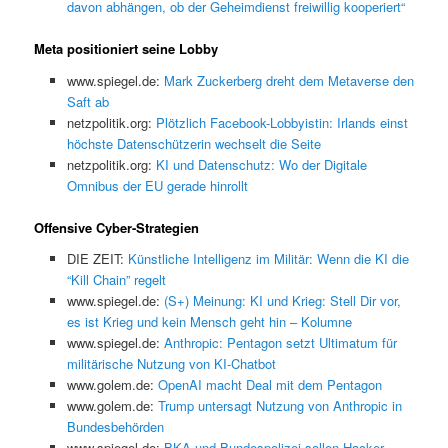
davon abhängen, ob der Geheimdienst freiwillig kooperiert“
Meta positioniert seine Lobby
www.spiegel.de:
Mark Zuckerberg dreht dem Metaverse den
Saft ab
netzpolitik.org:
Plötzlich Facebook-Lobbyistin: Irlands einst
höchste Datenschützerin wechselt die Seite
netzpolitik.org:
KI und Datenschutz: Wo der Digitale
Omnibus der EU gerade hinrollt
Offensive Cyber-Strategien
DIE ZEIT:
Künstliche Intelligenz im Militär: Wenn die KI die
“Kill Chain” regelt
www.spiegel.de:
(S+) Meinung: KI und Krieg: Stell Dir vor,
es ist Krieg und kein Mensch geht hin – Kolumne
www.spiegel.de:
Anthropic: Pentagon setzt Ultimatum für
militärische Nutzung von KI-Chatbot
www.golem.de:
OpenAI macht Deal mit dem Pentagon
www.golem.de:
Trump untersagt Nutzung von Anthropic in
Bundesbehörden
www.spiegel.de:
BKA und Bundespolizei sollen Hacker