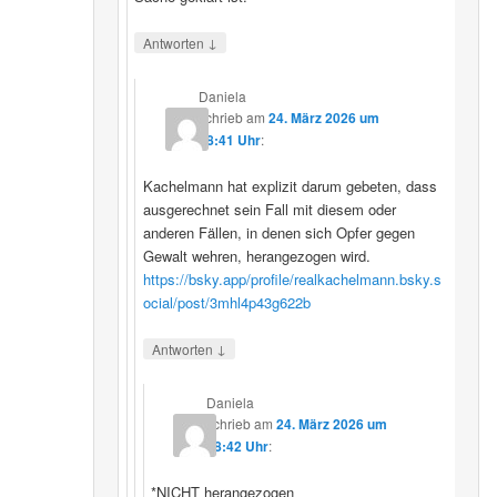
↓
Antworten
Daniela
schrieb
am
24. März 2026 um
08:41 Uhr
:
Kachelmann hat explizit darum gebeten, dass
ausgerechnet sein Fall mit diesem oder
anderen Fällen, in denen sich Opfer gegen
Gewalt wehren, herangezogen wird.
https://bsky.app/profile/realkachelmann.bsky.s
ocial/post/3mhl4p43g622b
↓
Antworten
Daniela
schrieb
am
24. März 2026 um
08:42 Uhr
:
*NICHT herangezogen