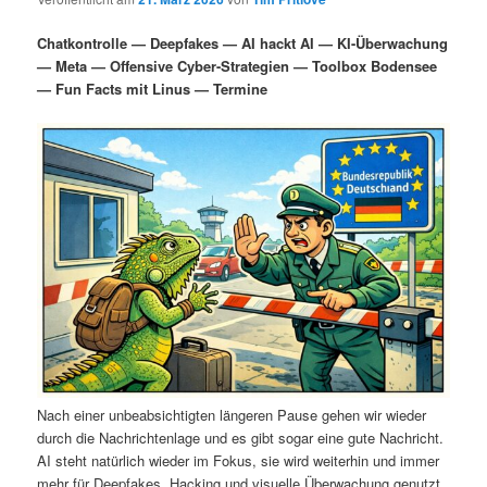
i
s
m
u
n
n
Chatkontrolle — Deepfakes — AI hackt AI — KI-Überwachung
g
a
— Meta — Offensive Cyber-Strategien — Toolbox Bodensee
ä
n
e
v
— Fun Facts mit Linus — Termine
n
i
r
d
g
a
e
ä
t
i
n
r
o
n
I
e
n
n
h
I
a
n
Nach einer unbeabsichtigten längeren Pause gehen wir wieder
durch die Nachrichtenlage und es gibt sogar eine gute Nachricht.
l
h
AI steht natürlich wieder im Fokus, sie wird weiterhin und immer
mehr für Deepfakes, Hacking und visuelle Überwachung genutzt.