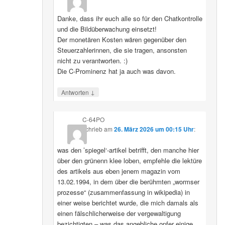
Danke, dass ihr euch alle so für den Chatkontrolle
und die Bildüberwachung einsetzt!
Der monetären Kosten wären gegenüber den
Steuerzahlerinnen, die sie tragen, ansonsten
nicht zu verantworten. :)
Die C-Prominenz hat ja auch was davon.
↓
Antworten
C-64PO
schrieb
am
26. März 2026 um 00:15 Uhr
:
was den ’spiegel‘-artikel betrifft, den manche hier
über den grünenn klee loben, empfehle die lektüre
des artikels aus eben jenem magazin vom
13.02.1994, in dem über die berühmten „wormser
prozesse“ (zusammenfassung in wikipedia) in
einer weise berichtet wurde, die mich damals als
einen fälschlicherweise der vergewaltigung
bezichtigten – was das angebliche opfer einige