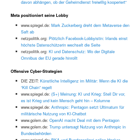
davon abhängen, ob der Geheimdienst freiwillig kooperiert“
Meta positioniert seine Lobby
www.spiegel.de:
Mark Zuckerberg dreht dem Metaverse den
Saft ab
netzpolitik.org:
Plötzlich Facebook-Lobbyistin: Irlands einst
höchste Datenschützerin wechselt die Seite
netzpolitik.org:
KI und Datenschutz: Wo der Digitale
Omnibus der EU gerade hinrollt
Offensive Cyber-Strategien
DIE ZEIT:
Künstliche Intelligenz im Militär: Wenn die KI die
“Kill Chain” regelt
www.spiegel.de:
(S+) Meinung: KI und Krieg: Stell Dir vor,
es ist Krieg und kein Mensch geht hin – Kolumne
www.spiegel.de:
Anthropic: Pentagon setzt Ultimatum für
militärische Nutzung von KI-Chatbot
www.golem.de:
OpenAI macht Deal mit dem Pentagon
www.golem.de:
Trump untersagt Nutzung von Anthropic in
Bundesbehörden
www.spiegel.de:
BKA und Bundespolizei sollen Hacker