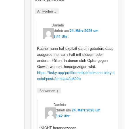
↓
Antworten
Daniela
schrieb
am
24. März 2026 um
08:41 Uhr
:
Kachelmann hat explizit darum gebeten, dass
ausgerechnet sein Fall mit diesem oder
anderen Fällen, in denen sich Opfer gegen
Gewalt wehren, herangezogen wird.
https://bsky.app/profile/realkachelmann.bsky.s
ocial/post/3mhl4p43g622b
↓
Antworten
Daniela
schrieb
am
24. März 2026 um
08:42 Uhr
:
*NICHT herangezogen