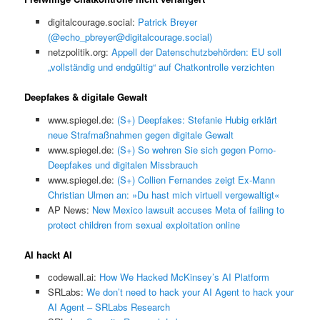
digitalcourage.social:
Patrick Breyer
(@echo_pbreyer@digitalcourage.social)
netzpolitik.org:
Appell der Datenschutzbehörden: EU soll
„vollständig und endgültig“ auf Chatkontrolle verzichten
Deepfakes & digitale Gewalt
www.spiegel.de:
(S+) Deepfakes: Stefanie Hubig erklärt
neue Strafmaßnahmen gegen digitale Gewalt
www.spiegel.de:
(S+) So wehren Sie sich gegen Porno-
Deepfakes und digitalen Missbrauch
www.spiegel.de:
(S+) Collien Fernandes zeigt Ex-Mann
Christian Ulmen an: »Du hast mich virtuell vergewaltigt«
AP News:
New Mexico lawsuit accuses Meta of failing to
protect children from sexual exploitation online
AI hackt AI
codewall.ai:
How We Hacked McKinsey’s AI Platform
SRLabs:
We don’t need to hack your AI Agent to hack your
AI Agent – SRLabs Research