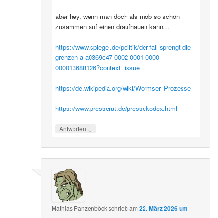
aber hey, wenn man doch als mob so schön
zusammen auf einen draufhauen kann…
https://www.spiegel.de/politik/der-fall-sprengt-die-
grenzen-a-a0369c47-0002-0001-0000-
000013688126?context=issue
https://de.wikipedia.org/wiki/Wormser_Prozesse
https://www.presserat.de/pressekodex.html
↓
Antworten
Mathias Panzenböck
schrieb
am
22. März 2026 um