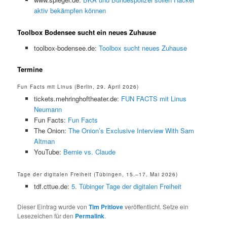
aktiv bekämpfen können
Toolbox Bodensee sucht ein neues Zuhause
toolbox-bodensee.de:
Toolbox sucht neues Zuhause
Termine
Fun Facts mit Linus (Berlin, 29. April 2026)
tickets.mehringhoftheater.de:
FUN FACTS mit Linus
Neumann
Fun Facts:
Fun Facts
The Onion:
The Onion’s Exclusive Interview With Sam
Altman
YouTube:
Bernie vs. Claude
Tage der digitalen Freiheit (Tübingen, 15.–17. Mai 2026)
tdf.cttue.de:
5. Tübinger Tage der digitalen Freiheit
Dieser Eintrag wurde von
Tim Pritlove
veröffentlicht. Setze ein
Lesezeichen für den
Permalink
.