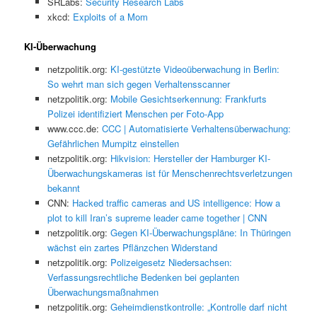
SRLabs:
Security Research Labs
xkcd:
Exploits of a Mom
KI-Überwachung
netzpolitik.org:
KI-gestützte Videoüberwachung in Berlin:
So wehrt man sich gegen Verhaltensscanner
netzpolitik.org:
Mobile Gesichtserkennung: Frankfurts
Polizei identifiziert Menschen per Foto-App
www.ccc.de:
CCC | Automatisierte Verhaltensüberwachung:
Gefährlichen Mumpitz einstellen
netzpolitik.org:
Hikvision: Hersteller der Hamburger KI-
Überwachungskameras ist für Menschenrechtsverletzungen
bekannt
CNN:
Hacked traffic cameras and US intelligence: How a
plot to kill Iran’s supreme leader came together | CNN
netzpolitik.org:
Gegen KI-Überwachungspläne: In Thüringen
wächst ein zartes Pflänzchen Widerstand
netzpolitik.org:
Polizeigesetz Niedersachsen:
Verfassungsrechtliche Bedenken bei geplanten
Überwachungsmaßnahmen
netzpolitik.org:
Geheimdienstkontrolle: „Kontrolle darf nicht