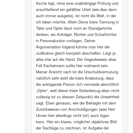
Asche legt, ohne eine unabhängige Prüfung und
anschließend ein gefälltes Urteil (wie dies dann
auch immer ausgehe), ist nicht die Welt, in der
ich leben möchte. Allein Deine klare Trennung in
Täter und Opfer lässt mich an Standgerichte
denken, wo Ankläger, Richter und Scharfrichter
in Personaluniion vorliegen. Deiner
Argumentation folgend könnte man hier die
Judikative gleich komplett abschaffen. Liegt ja
alles klar auf der Hand. Der Gegenbeweis alias
Fall Kachelmann sollte hier mahnend sein.
Meiner Ansicht nach ist die Unschuldvermutung
natürlich sehr wohl die klare Andeutung, dass
die anklagende Person (ich vermeide absichtlich
„Opfer“, weil dieser klare Seitenbezug eben nicht
zulässig ist zu diesem Zeitpunkt) die Unwahrheit
sagt. Eben genauso, wie die Beklagte mit dem
Zurückweisen von Anschuldigungen (was Herr
Ulmen hier allerdings nicht tut!) auch lügen
kann. Hier ein klares, möglichst objektives Bild
der Sachlage zu zeichnen, ist Aufgabe der