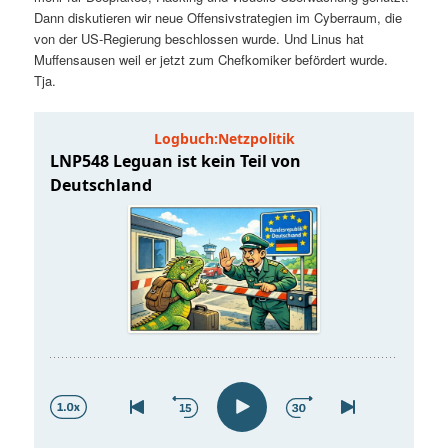
t
a
Dann diskutieren wir neue Offensivstrategien im Cyberraum, die
von der US-Regierung beschlossen wurde. Und Linus hat
s
l
Muffensausen weil er jetzt zum Chefkomiker befördert wurde.
Tja.
p
t
r
s
i
p
n
r
g
i
e
n
n
g
e
n