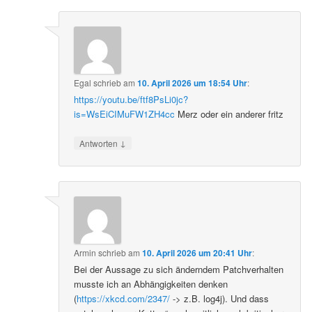
Egal
schrieb
am
10. April 2026 um 18:54 Uhr
:
https://youtu.be/ftf8PsLi0jc?
is=WsEiCIMuFW1ZH4cc
Merz oder ein anderer fritz
↓
Antworten
Armin
schrieb
am
10. April 2026 um 20:41 Uhr
:
Bei der Aussage zu sich änderndem Patchverhalten
musste ich an Abhängigkeiten denken
(
https://xkcd.com/2347/
-> z.B. log4j). Und dass