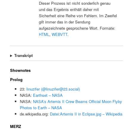
Dieser Prozess ist nicht sonderlich genau
und das Ergebnis enthält daher mit
Sicherheit eine Reihe von Fehlern. Im Zweifel
gilt immer das in der Sendung
aufgezeichnete gesprochene Wort. Formate:
HTML
,
WEBVTT
.
Transkript
Shownotes
Prolog
23:
linuzifer (@linuzifer@23.social)
NASA:
Earthset – NASA
NASA:
NASA’s Artemis II Crew Beams Official Moon Flyby
Photos to Earth – NASA
de.wikipedia.org:
Datei:Artemis II in Eclipse.jpg – Wikipedia
MERZ