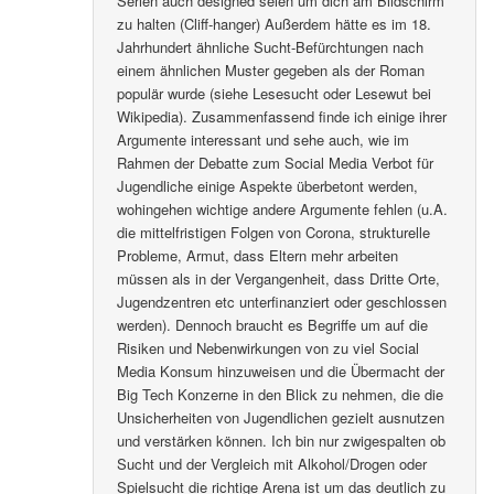
Serien auch designed seien um dich am Bildschirm
zu halten (Cliff-hanger) Außerdem hätte es im 18.
Jahrhundert ähnliche Sucht-Befürchtungen nach
einem ähnlichen Muster gegeben als der Roman
populär wurde (siehe Lesesucht oder Lesewut bei
Wikipedia). Zusammenfassend finde ich einige ihrer
Argumente interessant und sehe auch, wie im
Rahmen der Debatte zum Social Media Verbot für
Jugendliche einige Aspekte überbetont werden,
wohingehen wichtige andere Argumente fehlen (u.A.
die mittelfristigen Folgen von Corona, strukturelle
Probleme, Armut, dass Eltern mehr arbeiten
müssen als in der Vergangenheit, dass Dritte Orte,
Jugendzentren etc unterfinanziert oder geschlossen
werden). Dennoch braucht es Begriffe um auf die
Risiken und Nebenwirkungen von zu viel Social
Media Konsum hinzuweisen und die Übermacht der
Big Tech Konzerne in den Blick zu nehmen, die die
Unsicherheiten von Jugendlichen gezielt ausnutzen
und verstärken können. Ich bin nur zwigespalten ob
Sucht und der Vergleich mit Alkohol/Drogen oder
Spielsucht die richtige Arena ist um das deutlich zu