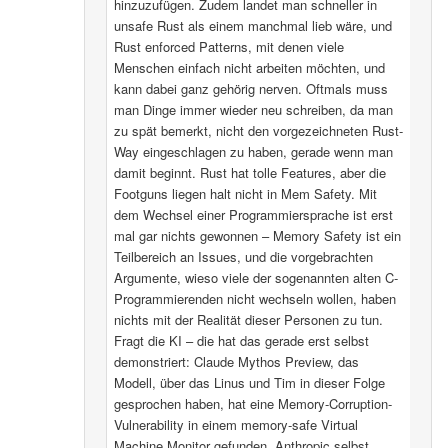
hinzuzufügen. Zudem landet man schneller in
unsafe Rust als einem manchmal lieb wäre, und
Rust enforced Patterns, mit denen viele
Menschen einfach nicht arbeiten möchten, und
kann dabei ganz gehörig nerven. Oftmals muss
man Dinge immer wieder neu schreiben, da man
zu spät bemerkt, nicht den vorgezeichneten Rust-
Way eingeschlagen zu haben, gerade wenn man
damit beginnt. Rust hat tolle Features, aber die
Footguns liegen halt nicht in Mem Safety. Mit
dem Wechsel einer Programmiersprache ist erst
mal gar nichts gewonnen – Memory Safety ist ein
Teilbereich an Issues, und die vorgebrachten
Argumente, wieso viele der sogenannten alten C-
Programmierenden nicht wechseln wollen, haben
nichts mit der Realität dieser Personen zu tun.
Fragt die KI – die hat das gerade erst selbst
demonstriert: Claude Mythos Preview, das
Modell, über das Linus und Tim in dieser Folge
gesprochen haben, hat eine Memory-Corruption-
Vulnerability in einem memory-safe Virtual
Machine Monitor gefunden. Anthropic selbst