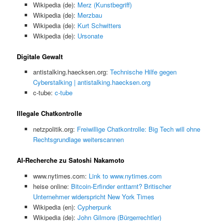
Wikipedia (de):
Merz (Kunstbegriff)
Wikipedia (de):
Merzbau
Wikipedia (de):
Kurt Schwitters
Wikipedia (de):
Ursonate
Digitale Gewalt
antistalking.haecksen.org:
Technische Hilfe gegen
Cyberstalking | antistalking.haecksen.org
c-tube:
c-tube
Illegale Chatkontrolle
netzpolitik.org:
Freiwillige Chatkontrolle: Big Tech will ohne
Rechtsgrundlage weiterscannen
AI-Recherche zu Satoshi Nakamoto
www.nytimes.com:
Link to www.nytimes.com
heise online:
Bitcoin-Erfinder enttarnt? Britischer
Unternehmer widerspricht New York Times
Wikipedia (en):
Cypherpunk
Wikipedia (de):
John Gilmore (Bürgerrechtler)