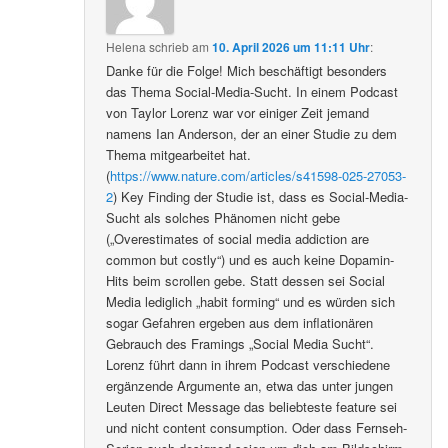
Helena
schrieb
am
10. April 2026 um 11:11 Uhr
:
Danke für die Folge! Mich beschäftigt besonders
das Thema Social-Media-Sucht. In einem Podcast
von Taylor Lorenz war vor einiger Zeit jemand
namens Ian Anderson, der an einer Studie zu dem
Thema mitgearbeitet hat.
(
https://www.nature.com/articles/s41598-025-27053-
2
) Key Finding der Studie ist, dass es Social-Media-
Sucht als solches Phänomen nicht gebe
(„Overestimates of social media addiction are
common but costly“) und es auch keine Dopamin-
Hits beim scrollen gebe. Statt dessen sei Social
Media lediglich „habit forming“ und es würden sich
sogar Gefahren ergeben aus dem inflationären
Gebrauch des Framings „Social Media Sucht“.
Lorenz führt dann in ihrem Podcast verschiedene
ergänzende Argumente an, etwa das unter jungen
Leuten Direct Message das beliebteste feature sei
und nicht content consumption. Oder dass Fernseh-