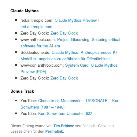
Claude Mythos
red.anthropic.com:
Claude Mythos Preview \
red.anthropic.com
Zero Day Clock:
Zero Day Clock
www.anthropic.com:
Project Glasswing: Securing critical
software for the AI era
Süddeutsche.de:
Claude Mythos: Anthropics neues KI-
Modell ist angeblich zu gefährlich für Öffentlichkeit
www-cdn.anthropic.com:
System Card: Claude Mythos
Preview [PDF]
Zero Day Clock:
Zero Day Clock
Bonus Track
YouTube:
Charlotte de Montcassin – URSONATE – Kurt
Schwitters (1887 – 1948)
YouTube:
Kurt Schwitters Ursonate 1932
Dieser Eintrag wurde von
Tim Pritlove
veröffentlicht. Setze ein
Lesezeichen für den
Permalink
.