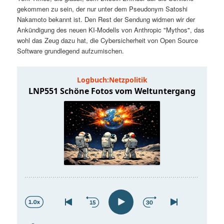
t
a
gekommen zu sein, der nur unter dem Pseudonym Satoshi
Nakamoto bekannt ist. Den Rest der Sendung widmen wir der
s
l
Ankündigung des neuen KI-Modells von Anthropic "Mythos", das
wohl das Zeug dazu hat, die Cybersicherheit von Open Source
p
t
Software grundlegend aufzumischen.
r
s
i
p
n
r
g
i
e
n
n
g
e
n