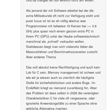
Und da mangelt es nun wirklich nicht am Willen.
Als jemand der mit Software arbeitet bei der die
extra Millisekunde oft nicht zur Verfügung steht und
purer luxus ist ist es eh völlig abstrus was
Programmierer mit teilweise 16 Kernen bei >= 3.8
GHz plus quasi noch einem ganzen extra PC in
ihrem PC (GPU) unter der Haube softwaretechnisch
manchmal als „schnell“ verkaufen wollen.
Stattdessen biegt man sich vielerorts lieber die
Messverfahren und Benchmarksszenarien zurecht.
Aber anderes Thema.
Das soll absolut keine Rechtfertigung und auch kein
Lob für C sein. Memory management ist schwer und
wie wir ja wissen auch so ziemlich die häufigste
Stelle für sicherheitslücken und andere Bugs. Im
Endeffekt kriegt es niemand zuverlässig hin. Aber
das Problem ist dass selbst in 2026 die vereinigten
Charakteristiken C für viele oft vergessene, oder
ignorierte Anwendungsfälle zu einer Sprache ohne
wirkliche Alternative machen.