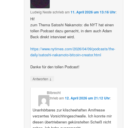
Ludwig Neste
schrieb
am
11. April 2026 um 13:16 Uhr
:
Hi!
zum Thema Satoshi Nakamoto: die NYT hat einen
tollen Podcast dazu gemacht, in dem auch Adam
Beck direkt interviewt wird.
https://www.nytimes.com/2026/04/09/podcasts/the-
daily/satoshi-nakamoto-bitcoin-creator.html
Danke für den tollen Podcast!
↓
Antworten
Bilbrecht
schrieb
am
12. April 2026 um 21:12 Uhr
:
Unanhörbares zur klischeehaften Amifresse
verzerrtes Vorsichhingeschwalle. Ich konnte mir
diesen übertriebenen gekünstelten Scheiß nicht
geben. Ich habs ausgemacht.