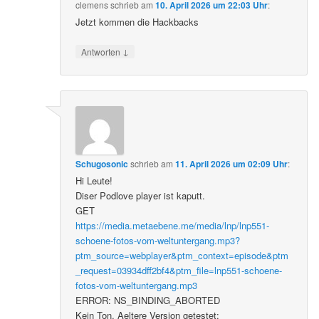
clemens
schrieb
am
10. April 2026 um 22:03 Uhr
:
Jetzt kommen die Hackbacks
↓
Antworten
Schugosonic
schrieb
am
11. April 2026 um 02:09 Uhr
:
Hi Leute!
Diser Podlove player ist kaputt.
GET
https://media.metaebene.me/media/lnp/lnp551-
schoene-fotos-vom-weltuntergang.mp3?
ptm_source=webplayer&ptm_context=episode&ptm
_request=03934dff2bf4&ptm_file=lnp551-schoene-
fotos-vom-weltuntergang.mp3
ERROR: NS_BINDING_ABORTED
Kein Ton. Aeltere Version getestet: