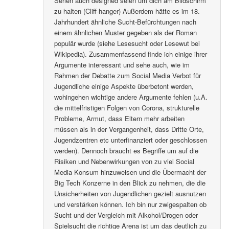
Serien auch designed seien um dich am Bildschirm
zu halten (Cliff-hanger) Außerdem hätte es im 18.
Jahrhundert ähnliche Sucht-Befürchtungen nach
einem ähnlichen Muster gegeben als der Roman
populär wurde (siehe Lesesucht oder Lesewut bei
Wikipedia). Zusammenfassend finde ich einige ihrer
Argumente interessant und sehe auch, wie im
Rahmen der Debatte zum Social Media Verbot für
Jugendliche einige Aspekte überbetont werden,
wohingehen wichtige andere Argumente fehlen (u.A.
die mittelfristigen Folgen von Corona, strukturelle
Probleme, Armut, dass Eltern mehr arbeiten
müssen als in der Vergangenheit, dass Dritte Orte,
Jugendzentren etc unterfinanziert oder geschlossen
werden). Dennoch braucht es Begriffe um auf die
Risiken und Nebenwirkungen von zu viel Social
Media Konsum hinzuweisen und die Übermacht der
Big Tech Konzerne in den Blick zu nehmen, die die
Unsicherheiten von Jugendlichen gezielt ausnutzen
und verstärken können. Ich bin nur zwigespalten ob
Sucht und der Vergleich mit Alkohol/Drogen oder
Spielsucht die richtige Arena ist um das deutlich zu