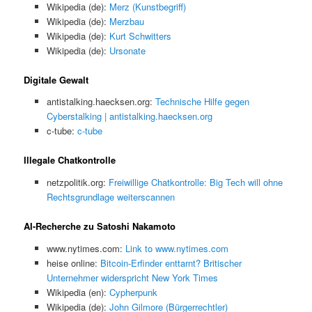
Wikipedia (de):
Merz (Kunstbegriff)
Wikipedia (de):
Merzbau
Wikipedia (de):
Kurt Schwitters
Wikipedia (de):
Ursonate
Digitale Gewalt
antistalking.haecksen.org:
Technische Hilfe gegen
Cyberstalking | antistalking.haecksen.org
c-tube:
c-tube
Illegale Chatkontrolle
netzpolitik.org:
Freiwillige Chatkontrolle: Big Tech will ohne
Rechtsgrundlage weiterscannen
AI-Recherche zu Satoshi Nakamoto
www.nytimes.com:
Link to www.nytimes.com
heise online:
Bitcoin-Erfinder enttarnt? Britischer
Unternehmer widerspricht New York Times
Wikipedia (en):
Cypherpunk
Wikipedia (de):
John Gilmore (Bürgerrechtler)