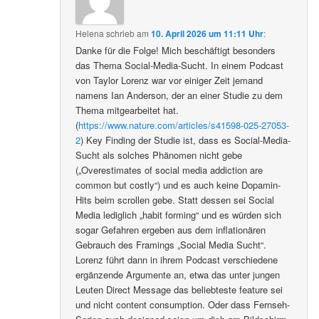
Helena
schrieb
am
10. April 2026 um 11:11 Uhr
:
Danke für die Folge! Mich beschäftigt besonders
das Thema Social-Media-Sucht. In einem Podcast
von Taylor Lorenz war vor einiger Zeit jemand
namens Ian Anderson, der an einer Studie zu dem
Thema mitgearbeitet hat.
(
https://www.nature.com/articles/s41598-025-27053-
2
) Key Finding der Studie ist, dass es Social-Media-
Sucht als solches Phänomen nicht gebe
(„Overestimates of social media addiction are
common but costly“) und es auch keine Dopamin-
Hits beim scrollen gebe. Statt dessen sei Social
Media lediglich „habit forming“ und es würden sich
sogar Gefahren ergeben aus dem inflationären
Gebrauch des Framings „Social Media Sucht“.
Lorenz führt dann in ihrem Podcast verschiedene
ergänzende Argumente an, etwa das unter jungen
Leuten Direct Message das beliebteste feature sei
und nicht content consumption. Oder dass Fernseh-