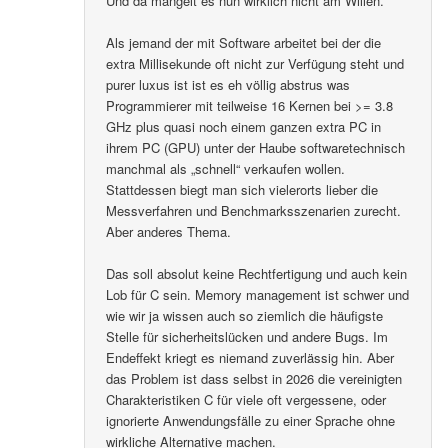
Und da mangelt es nun wirklich nicht am Willen.
Als jemand der mit Software arbeitet bei der die
extra Millisekunde oft nicht zur Verfügung steht und
purer luxus ist ist es eh völlig abstrus was
Programmierer mit teilweise 16 Kernen bei >= 3.8
GHz plus quasi noch einem ganzen extra PC in
ihrem PC (GPU) unter der Haube softwaretechnisch
manchmal als „schnell“ verkaufen wollen.
Stattdessen biegt man sich vielerorts lieber die
Messverfahren und Benchmarksszenarien zurecht.
Aber anderes Thema.
Das soll absolut keine Rechtfertigung und auch kein
Lob für C sein. Memory management ist schwer und
wie wir ja wissen auch so ziemlich die häufigste
Stelle für sicherheitslücken und andere Bugs. Im
Endeffekt kriegt es niemand zuverlässig hin. Aber
das Problem ist dass selbst in 2026 die vereinigten
Charakteristiken C für viele oft vergessene, oder
ignorierte Anwendungsfälle zu einer Sprache ohne
wirkliche Alternative machen.