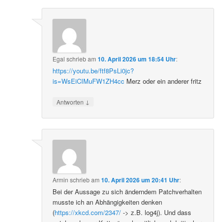
Egal
schrieb
am
10. April 2026 um 18:54 Uhr
:
https://youtu.be/ftf8PsLi0jc?
is=WsEiCIMuFW1ZH4cc
Merz oder ein anderer fritz
↓
Antworten
Armin
schrieb
am
10. April 2026 um 20:41 Uhr
:
Bei der Aussage zu sich änderndem Patchverhalten
musste ich an Abhängigkeiten denken
(
https://xkcd.com/2347/
-> z.B. log4j). Und dass