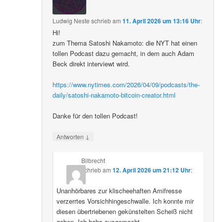
Ludwig Neste
schrieb
am
11. April 2026 um 13:16 Uhr
:
Hi!
zum Thema Satoshi Nakamoto: die NYT hat einen
tollen Podcast dazu gemacht, in dem auch Adam
Beck direkt interviewt wird.
https://www.nytimes.com/2026/04/09/podcasts/the-
daily/satoshi-nakamoto-bitcoin-creator.html
Danke für den tollen Podcast!
↓
Antworten
Bilbrecht
schrieb
am
12. April 2026 um 21:12 Uhr
:
Unanhörbares zur klischeehaften Amifresse
verzerrtes Vorsichhingeschwalle. Ich konnte mir
diesen übertriebenen gekünstelten Scheiß nicht
geben. Ich habs ausgemacht.