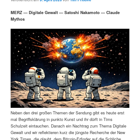
i
s
m
u
n
n
MERZ — Digitale Gewalt — Satoshi Nakamoto — Claude
g
a
Mythos
ä
n
e
v
n
i
r
d
g
a
e
ä
t
i
n
r
o
n
I
e
n
n
h
I
Neben den drei großen Themen der Sendung gibt es heute erst
a
n
mal Begriffsklärung in punkto Kunst und ihr dürft in Tims
Schulzeit eintauchen. Danach ein Nachtrag zum Thema Digitale
l
h
Gewalt und wir reflektieren kurz die jüngste Recherche der New
York Times, die glaubt, dem Bitcoin-Erfinder auf die Schliche