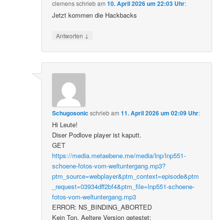
clemens
schrieb
am
10. April 2026 um 22:03 Uhr
:
Jetzt kommen die Hackbacks
↓
Antworten
Schugosonic
schrieb
am
11. April 2026 um 02:09 Uhr
:
Hi Leute!
Diser Podlove player ist kaputt.
GET
https://media.metaebene.me/media/lnp/lnp551-
schoene-fotos-vom-weltuntergang.mp3?
ptm_source=webplayer&ptm_context=episode&ptm
_request=03934dff2bf4&ptm_file=lnp551-schoene-
fotos-vom-weltuntergang.mp3
ERROR: NS_BINDING_ABORTED
Kein Ton. Aeltere Version getestet: