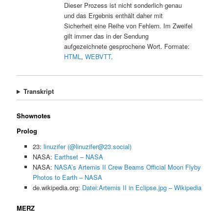
Dieser Prozess ist nicht sonderlich genau
und das Ergebnis enthält daher mit
Sicherheit eine Reihe von Fehlern. Im Zweifel
gilt immer das in der Sendung
aufgezeichnete gesprochene Wort. Formate:
HTML
,
WEBVTT
.
Transkript
Shownotes
Prolog
23:
linuzifer (@linuzifer@23.social)
NASA:
Earthset – NASA
NASA:
NASA’s Artemis II Crew Beams Official Moon Flyby
Photos to Earth – NASA
de.wikipedia.org:
Datei:Artemis II in Eclipse.jpg – Wikipedia
MERZ