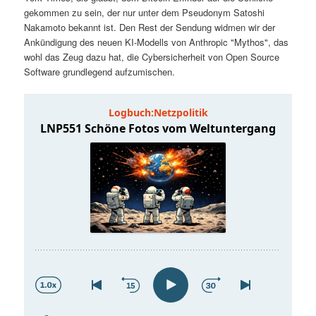
t
a
gekommen zu sein, der nur unter dem Pseudonym Satoshi
Nakamoto bekannt ist. Den Rest der Sendung widmen wir der
s
l
Ankündigung des neuen KI-Modells von Anthropic "Mythos", das
wohl das Zeug dazu hat, die Cybersicherheit von Open Source
p
t
Software grundlegend aufzumischen.
r
s
i
p
n
r
g
i
e
n
n
g
e
n