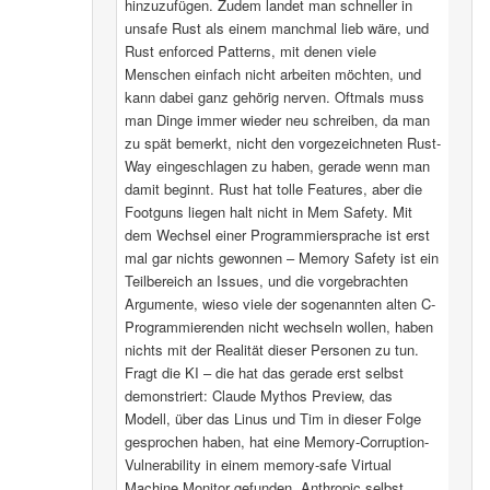
hinzuzufügen. Zudem landet man schneller in
unsafe Rust als einem manchmal lieb wäre, und
Rust enforced Patterns, mit denen viele
Menschen einfach nicht arbeiten möchten, und
kann dabei ganz gehörig nerven. Oftmals muss
man Dinge immer wieder neu schreiben, da man
zu spät bemerkt, nicht den vorgezeichneten Rust-
Way eingeschlagen zu haben, gerade wenn man
damit beginnt. Rust hat tolle Features, aber die
Footguns liegen halt nicht in Mem Safety. Mit
dem Wechsel einer Programmiersprache ist erst
mal gar nichts gewonnen – Memory Safety ist ein
Teilbereich an Issues, und die vorgebrachten
Argumente, wieso viele der sogenannten alten C-
Programmierenden nicht wechseln wollen, haben
nichts mit der Realität dieser Personen zu tun.
Fragt die KI – die hat das gerade erst selbst
demonstriert: Claude Mythos Preview, das
Modell, über das Linus und Tim in dieser Folge
gesprochen haben, hat eine Memory-Corruption-
Vulnerability in einem memory-safe Virtual
Machine Monitor gefunden. Anthropic selbst