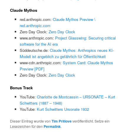
Claude Mythos
red.anthropic.com:
Claude Mythos Preview \
red.anthropic.com
Zero Day Clock:
Zero Day Clock
www.anthropic.com:
Project Glasswing: Securing critical
software for the AI era
Süddeutsche.de:
Claude Mythos: Anthropics neues KI-
Modell ist angeblich zu gefährlich für Öffentlichkeit
www-cdn.anthropic.com:
System Card: Claude Mythos
Preview [PDF]
Zero Day Clock:
Zero Day Clock
Bonus Track
YouTube:
Charlotte de Montcassin – URSONATE – Kurt
Schwitters (1887 – 1948)
YouTube:
Kurt Schwitters Ursonate 1932
Dieser Eintrag wurde von
Tim Pritlove
veröffentlicht. Setze ein
Lesezeichen für den
Permalink
.