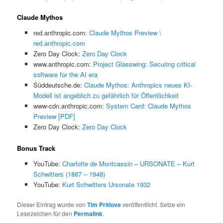
Claude Mythos
red.anthropic.com:
Claude Mythos Preview \
red.anthropic.com
Zero Day Clock:
Zero Day Clock
www.anthropic.com:
Project Glasswing: Securing critical
software for the AI era
Süddeutsche.de:
Claude Mythos: Anthropics neues KI-
Modell ist angeblich zu gefährlich für Öffentlichkeit
www-cdn.anthropic.com:
System Card: Claude Mythos
Preview [PDF]
Zero Day Clock:
Zero Day Clock
Bonus Track
YouTube:
Charlotte de Montcassin – URSONATE – Kurt
Schwitters (1887 – 1948)
YouTube:
Kurt Schwitters Ursonate 1932
Dieser Eintrag wurde von
Tim Pritlove
veröffentlicht. Setze ein
Lesezeichen für den
Permalink
.