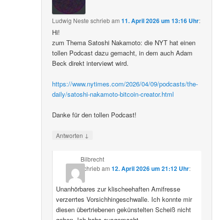
Ludwig Neste
schrieb
am
11. April 2026 um 13:16 Uhr
:
Hi!
zum Thema Satoshi Nakamoto: die NYT hat einen
tollen Podcast dazu gemacht, in dem auch Adam
Beck direkt interviewt wird.
https://www.nytimes.com/2026/04/09/podcasts/the-
daily/satoshi-nakamoto-bitcoin-creator.html
Danke für den tollen Podcast!
↓
Antworten
Bilbrecht
schrieb
am
12. April 2026 um 21:12 Uhr
:
Unanhörbares zur klischeehaften Amifresse
verzerrtes Vorsichhingeschwalle. Ich konnte mir
diesen übertriebenen gekünstelten Scheiß nicht
geben. Ich habs ausgemacht.