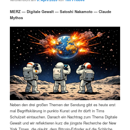
i
s
m
u
n
n
MERZ — Digitale Gewalt — Satoshi Nakamoto — Claude
g
a
Mythos
ä
n
e
v
n
i
r
d
g
a
e
ä
t
i
n
r
o
n
I
e
n
n
h
I
Neben den drei großen Themen der Sendung gibt es heute erst
a
n
mal Begriffsklärung in punkto Kunst und ihr dürft in Tims
Schulzeit eintauchen. Danach ein Nachtrag zum Thema Digitale
l
h
Gewalt und wir reflektieren kurz die jüngste Recherche der New
York Times, die glaubt, dem Bitcoin-Erfinder auf die Schliche