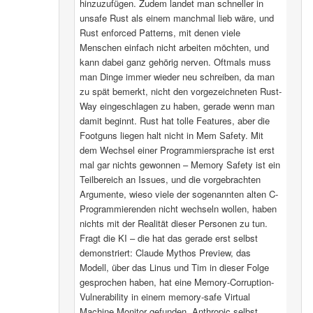
hinzuzufügen. Zudem landet man schneller in
unsafe Rust als einem manchmal lieb wäre, und
Rust enforced Patterns, mit denen viele
Menschen einfach nicht arbeiten möchten, und
kann dabei ganz gehörig nerven. Oftmals muss
man Dinge immer wieder neu schreiben, da man
zu spät bemerkt, nicht den vorgezeichneten Rust-
Way eingeschlagen zu haben, gerade wenn man
damit beginnt. Rust hat tolle Features, aber die
Footguns liegen halt nicht in Mem Safety. Mit
dem Wechsel einer Programmiersprache ist erst
mal gar nichts gewonnen – Memory Safety ist ein
Teilbereich an Issues, und die vorgebrachten
Argumente, wieso viele der sogenannten alten C-
Programmierenden nicht wechseln wollen, haben
nichts mit der Realität dieser Personen zu tun.
Fragt die KI – die hat das gerade erst selbst
demonstriert: Claude Mythos Preview, das
Modell, über das Linus und Tim in dieser Folge
gesprochen haben, hat eine Memory-Corruption-
Vulnerability in einem memory-safe Virtual
Machine Monitor gefunden. Anthropic selbst