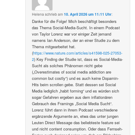
Helena
schrieb
am
10. April 2026 um 11:11 Uhr
:
Danke für die Folge! Mich beschäftigt besonders
das Thema Social-Media-Sucht. In einem Podcast
von Taylor Lorenz war vor einiger Zeit jemand
namens Ian Anderson, der an einer Studie zu dem
Thema mitgearbeitet hat.
(
https://www.nature.com/articles/s41598-025-27053-
2
) Key Finding der Studie ist, dass es Social-Media-
Sucht als solches Phänomen nicht gebe
(„Overestimates of social media addiction are
common but costly“) und es auch keine Dopamin-
Hits beim scrollen gebe. Statt dessen sei Social
Media lediglich „habit forming“ und es würden sich
sogar Gefahren ergeben aus dem inflationären
Gebrauch des Framings „Social Media Sucht“.
Lorenz führt dann in ihrem Podcast verschiedene
ergänzende Argumente an, etwa das unter jungen
Leuten Direct Message das beliebteste feature sei
und nicht content consumption. Oder dass Fernseh-