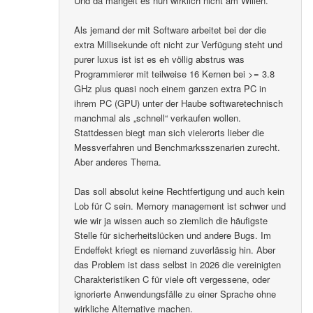
Und da mangelt es nun wirklich nicht am Willen.
Als jemand der mit Software arbeitet bei der die
extra Millisekunde oft nicht zur Verfügung steht und
purer luxus ist ist es eh völlig abstrus was
Programmierer mit teilweise 16 Kernen bei >= 3.8
GHz plus quasi noch einem ganzen extra PC in
ihrem PC (GPU) unter der Haube softwaretechnisch
manchmal als „schnell“ verkaufen wollen.
Stattdessen biegt man sich vielerorts lieber die
Messverfahren und Benchmarksszenarien zurecht.
Aber anderes Thema.
Das soll absolut keine Rechtfertigung und auch kein
Lob für C sein. Memory management ist schwer und
wie wir ja wissen auch so ziemlich die häufigste
Stelle für sicherheitslücken und andere Bugs. Im
Endeffekt kriegt es niemand zuverlässig hin. Aber
das Problem ist dass selbst in 2026 die vereinigten
Charakteristiken C für viele oft vergessene, oder
ignorierte Anwendungsfälle zu einer Sprache ohne
wirkliche Alternative machen.