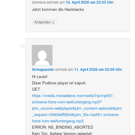
clemens
schrieb
am
10. April 2026 um 22:03 Uhr
:
Jetzt kommen die Hackbacks
↓
Antworten
Schugosonic
schrieb
am
11. April 2026 um 02:09 Uhr
:
Hi Leute!
Diser Podlove player ist kaputt.
GET
https://media.metaebene.me/media/lnp/lnp551-
schoene-fotos-vom-weltuntergang.mp3?
ptm_source=webplayer&ptm_context=episode&ptm
_request=03934dff2bf4&ptm_file=lnp551-schoene-
fotos-vom-weltuntergang.mp3
ERROR: NS_BINDING_ABORTED
Kein Ton. Aeltere Version getestet: