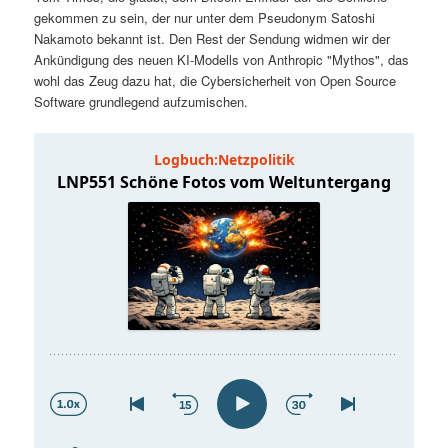
t
a
gekommen zu sein, der nur unter dem Pseudonym Satoshi
Nakamoto bekannt ist. Den Rest der Sendung widmen wir der
s
l
Ankündigung des neuen KI-Modells von Anthropic "Mythos", das
wohl das Zeug dazu hat, die Cybersicherheit von Open Source
p
t
Software grundlegend aufzumischen.
r
s
i
p
n
r
g
i
e
n
n
g
e
n