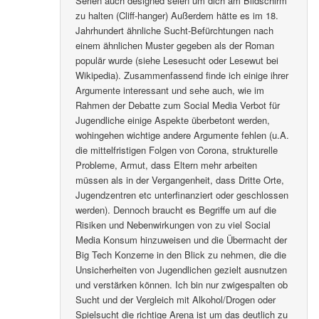
Serien auch designed seien um dich am Bildschirm
zu halten (Cliff-hanger) Außerdem hätte es im 18.
Jahrhundert ähnliche Sucht-Befürchtungen nach
einem ähnlichen Muster gegeben als der Roman
populär wurde (siehe Lesesucht oder Lesewut bei
Wikipedia). Zusammenfassend finde ich einige ihrer
Argumente interessant und sehe auch, wie im
Rahmen der Debatte zum Social Media Verbot für
Jugendliche einige Aspekte überbetont werden,
wohingehen wichtige andere Argumente fehlen (u.A.
die mittelfristigen Folgen von Corona, strukturelle
Probleme, Armut, dass Eltern mehr arbeiten
müssen als in der Vergangenheit, dass Dritte Orte,
Jugendzentren etc unterfinanziert oder geschlossen
werden). Dennoch braucht es Begriffe um auf die
Risiken und Nebenwirkungen von zu viel Social
Media Konsum hinzuweisen und die Übermacht der
Big Tech Konzerne in den Blick zu nehmen, die die
Unsicherheiten von Jugendlichen gezielt ausnutzen
und verstärken können. Ich bin nur zwigespalten ob
Sucht und der Vergleich mit Alkohol/Drogen oder
Spielsucht die richtige Arena ist um das deutlich zu