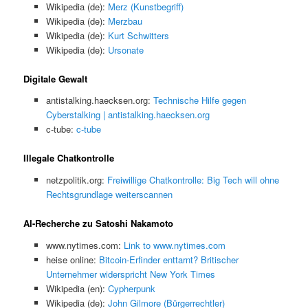
Wikipedia (de):
Merz (Kunstbegriff)
Wikipedia (de):
Merzbau
Wikipedia (de):
Kurt Schwitters
Wikipedia (de):
Ursonate
Digitale Gewalt
antistalking.haecksen.org:
Technische Hilfe gegen
Cyberstalking | antistalking.haecksen.org
c-tube:
c-tube
Illegale Chatkontrolle
netzpolitik.org:
Freiwillige Chatkontrolle: Big Tech will ohne
Rechtsgrundlage weiterscannen
AI-Recherche zu Satoshi Nakamoto
www.nytimes.com:
Link to www.nytimes.com
heise online:
Bitcoin-Erfinder enttarnt? Britischer
Unternehmer widerspricht New York Times
Wikipedia (en):
Cypherpunk
Wikipedia (de):
John Gilmore (Bürgerrechtler)