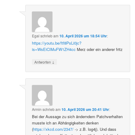
Egal
schrieb
am
10. April 2026 um 18:54 Uhr
:
https://youtu.be/ftf8PsLi0jc?
is=WsEiCIMuFW1ZH4cc
Merz oder ein anderer fritz
↓
Antworten
Armin
schrieb
am
10. April 2026 um 20:41 Uhr
:
Bei der Aussage zu sich änderndem Patchverhalten
musste ich an Abhängigkeiten denken
(
https://xkcd.com/2347/
-> z.B. log4j). Und dass