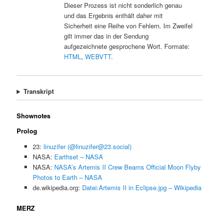
Dieser Prozess ist nicht sonderlich genau
und das Ergebnis enthält daher mit
Sicherheit eine Reihe von Fehlern. Im Zweifel
gilt immer das in der Sendung
aufgezeichnete gesprochene Wort. Formate:
HTML
,
WEBVTT
.
Transkript
Shownotes
Prolog
23:
linuzifer (@linuzifer@23.social)
NASA:
Earthset – NASA
NASA:
NASA’s Artemis II Crew Beams Official Moon Flyby
Photos to Earth – NASA
de.wikipedia.org:
Datei:Artemis II in Eclipse.jpg – Wikipedia
MERZ