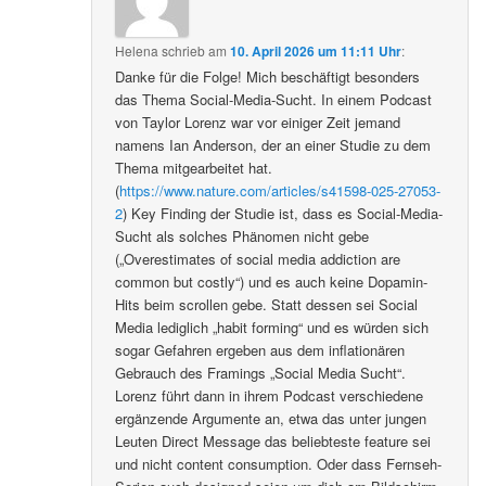
Helena
schrieb
am
10. April 2026 um 11:11 Uhr
:
Danke für die Folge! Mich beschäftigt besonders
das Thema Social-Media-Sucht. In einem Podcast
von Taylor Lorenz war vor einiger Zeit jemand
namens Ian Anderson, der an einer Studie zu dem
Thema mitgearbeitet hat.
(
https://www.nature.com/articles/s41598-025-27053-
2
) Key Finding der Studie ist, dass es Social-Media-
Sucht als solches Phänomen nicht gebe
(„Overestimates of social media addiction are
common but costly“) und es auch keine Dopamin-
Hits beim scrollen gebe. Statt dessen sei Social
Media lediglich „habit forming“ und es würden sich
sogar Gefahren ergeben aus dem inflationären
Gebrauch des Framings „Social Media Sucht“.
Lorenz führt dann in ihrem Podcast verschiedene
ergänzende Argumente an, etwa das unter jungen
Leuten Direct Message das beliebteste feature sei
und nicht content consumption. Oder dass Fernseh-