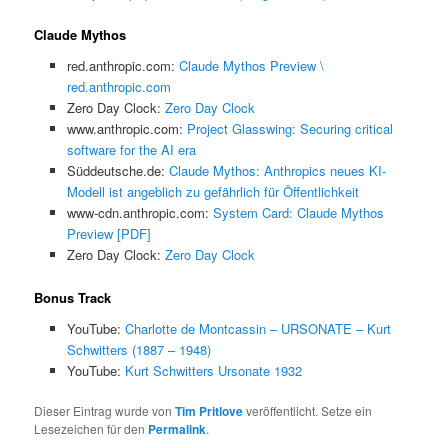
Claude Mythos
red.anthropic.com:
Claude Mythos Preview \
red.anthropic.com
Zero Day Clock:
Zero Day Clock
www.anthropic.com:
Project Glasswing: Securing critical
software for the AI era
Süddeutsche.de:
Claude Mythos: Anthropics neues KI-
Modell ist angeblich zu gefährlich für Öffentlichkeit
www-cdn.anthropic.com:
System Card: Claude Mythos
Preview [PDF]
Zero Day Clock:
Zero Day Clock
Bonus Track
YouTube:
Charlotte de Montcassin – URSONATE – Kurt
Schwitters (1887 – 1948)
YouTube:
Kurt Schwitters Ursonate 1932
Dieser Eintrag wurde von
Tim Pritlove
veröffentlicht. Setze ein
Lesezeichen für den
Permalink
.