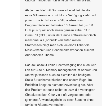
Und da mangelt es nun wirklich nicht am Willen.
Als jemand der mit Software arbeitet bei der die
extra Millisekunde oft nicht zur Verfügung steht und
purer luxus ist ist es eh völlig abstrus was
Programmierer mit teilweise 16 Kernen bei >= 3.8
GHz plus quasi noch einem ganzen extra PC in
ihrem PC (GPU) unter der Haube softwaretechnisch
manchmal als „schnell“ verkaufen wollen.
Stattdessen biegt man sich vielerorts lieber die
Messverfahren und Benchmarksszenarien zurecht.
Aber anderes Thema.
Das soll absolut keine Rechtfertigung und auch kein
Lob für C sein. Memory management ist schwer und
wie wir ja wissen auch so ziemlich die häufigste
Stelle für sicherheitslücken und andere Bugs. Im
Endeffekt kriegt es niemand zuverlässig hin. Aber
das Problem ist dass selbst in 2026 die vereinigten
Charakteristiken C für viele oft vergessene, oder
ignorierte Anwendungsfälle zu einer Sprache ohne
wirkliche Alternative machen.