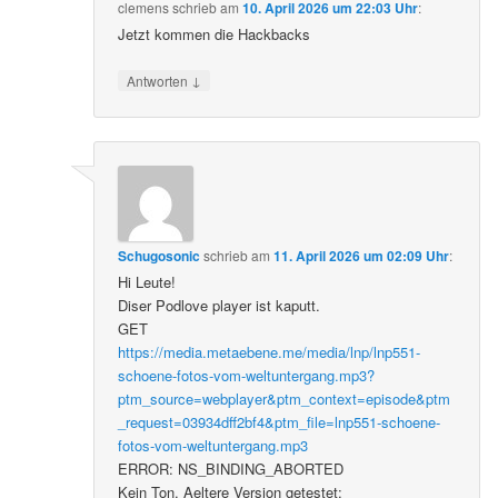
clemens
schrieb
am
10. April 2026 um 22:03 Uhr
:
Jetzt kommen die Hackbacks
↓
Antworten
Schugosonic
schrieb
am
11. April 2026 um 02:09 Uhr
:
Hi Leute!
Diser Podlove player ist kaputt.
GET
https://media.metaebene.me/media/lnp/lnp551-
schoene-fotos-vom-weltuntergang.mp3?
ptm_source=webplayer&ptm_context=episode&ptm
_request=03934dff2bf4&ptm_file=lnp551-schoene-
fotos-vom-weltuntergang.mp3
ERROR: NS_BINDING_ABORTED
Kein Ton. Aeltere Version getestet: