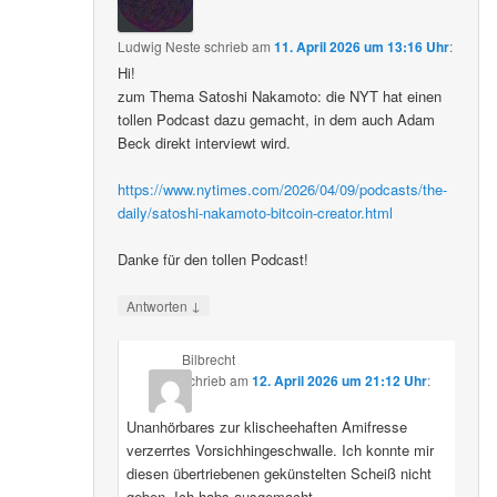
Ludwig Neste
schrieb
am
11. April 2026 um 13:16 Uhr
:
Hi!
zum Thema Satoshi Nakamoto: die NYT hat einen
tollen Podcast dazu gemacht, in dem auch Adam
Beck direkt interviewt wird.
https://www.nytimes.com/2026/04/09/podcasts/the-
daily/satoshi-nakamoto-bitcoin-creator.html
Danke für den tollen Podcast!
↓
Antworten
Bilbrecht
schrieb
am
12. April 2026 um 21:12 Uhr
:
Unanhörbares zur klischeehaften Amifresse
verzerrtes Vorsichhingeschwalle. Ich konnte mir
diesen übertriebenen gekünstelten Scheiß nicht
geben. Ich habs ausgemacht.