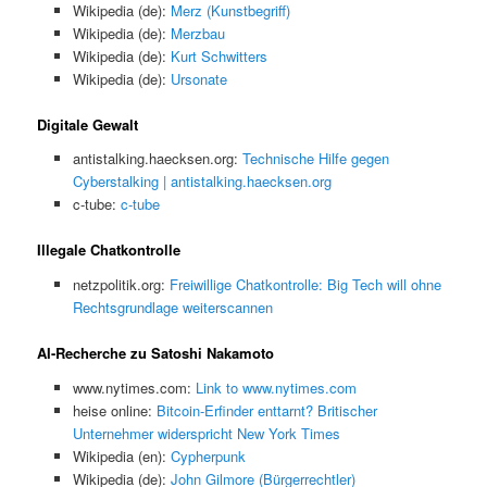
Wikipedia (de):
Merz (Kunstbegriff)
Wikipedia (de):
Merzbau
Wikipedia (de):
Kurt Schwitters
Wikipedia (de):
Ursonate
Digitale Gewalt
antistalking.haecksen.org:
Technische Hilfe gegen
Cyberstalking | antistalking.haecksen.org
c-tube:
c-tube
Illegale Chatkontrolle
netzpolitik.org:
Freiwillige Chatkontrolle: Big Tech will ohne
Rechtsgrundlage weiterscannen
AI-Recherche zu Satoshi Nakamoto
www.nytimes.com:
Link to www.nytimes.com
heise online:
Bitcoin-Erfinder enttarnt? Britischer
Unternehmer widerspricht New York Times
Wikipedia (en):
Cypherpunk
Wikipedia (de):
John Gilmore (Bürgerrechtler)