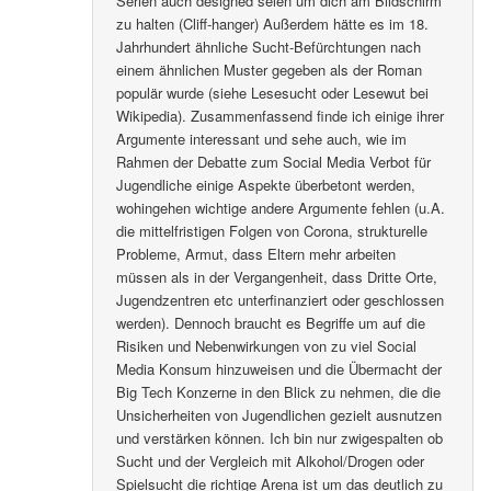
Serien auch designed seien um dich am Bildschirm
zu halten (Cliff-hanger) Außerdem hätte es im 18.
Jahrhundert ähnliche Sucht-Befürchtungen nach
einem ähnlichen Muster gegeben als der Roman
populär wurde (siehe Lesesucht oder Lesewut bei
Wikipedia). Zusammenfassend finde ich einige ihrer
Argumente interessant und sehe auch, wie im
Rahmen der Debatte zum Social Media Verbot für
Jugendliche einige Aspekte überbetont werden,
wohingehen wichtige andere Argumente fehlen (u.A.
die mittelfristigen Folgen von Corona, strukturelle
Probleme, Armut, dass Eltern mehr arbeiten
müssen als in der Vergangenheit, dass Dritte Orte,
Jugendzentren etc unterfinanziert oder geschlossen
werden). Dennoch braucht es Begriffe um auf die
Risiken und Nebenwirkungen von zu viel Social
Media Konsum hinzuweisen und die Übermacht der
Big Tech Konzerne in den Blick zu nehmen, die die
Unsicherheiten von Jugendlichen gezielt ausnutzen
und verstärken können. Ich bin nur zwigespalten ob
Sucht und der Vergleich mit Alkohol/Drogen oder
Spielsucht die richtige Arena ist um das deutlich zu