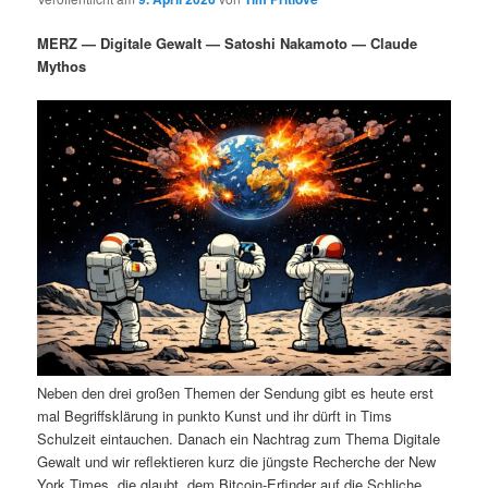
i
s
m
u
n
n
MERZ — Digitale Gewalt — Satoshi Nakamoto — Claude
g
a
Mythos
ä
n
e
v
n
i
r
d
g
a
e
ä
t
i
n
r
o
n
I
e
n
n
h
I
Neben den drei großen Themen der Sendung gibt es heute erst
a
n
mal Begriffsklärung in punkto Kunst und ihr dürft in Tims
Schulzeit eintauchen. Danach ein Nachtrag zum Thema Digitale
l
h
Gewalt und wir reflektieren kurz die jüngste Recherche der New
York Times, die glaubt, dem Bitcoin-Erfinder auf die Schliche