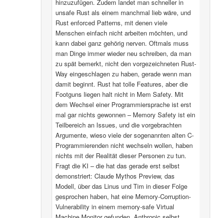
hinzuzufügen. Zudem landet man schneller in
unsafe Rust als einem manchmal lieb wäre, und
Rust enforced Patterns, mit denen viele
Menschen einfach nicht arbeiten möchten, und
kann dabei ganz gehörig nerven. Oftmals muss
man Dinge immer wieder neu schreiben, da man
zu spät bemerkt, nicht den vorgezeichneten Rust-
Way eingeschlagen zu haben, gerade wenn man
damit beginnt. Rust hat tolle Features, aber die
Footguns liegen halt nicht in Mem Safety. Mit
dem Wechsel einer Programmiersprache ist erst
mal gar nichts gewonnen – Memory Safety ist ein
Teilbereich an Issues, und die vorgebrachten
Argumente, wieso viele der sogenannten alten C-
Programmierenden nicht wechseln wollen, haben
nichts mit der Realität dieser Personen zu tun.
Fragt die KI – die hat das gerade erst selbst
demonstriert: Claude Mythos Preview, das
Modell, über das Linus und Tim in dieser Folge
gesprochen haben, hat eine Memory-Corruption-
Vulnerability in einem memory-safe Virtual
Machine Monitor gefunden. Anthropic selbst