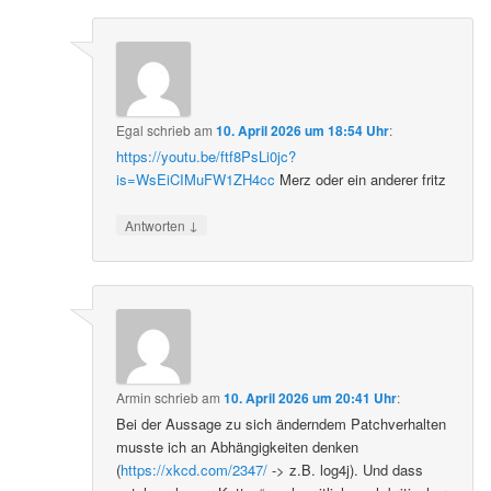
Egal
schrieb
am
10. April 2026 um 18:54 Uhr
:
https://youtu.be/ftf8PsLi0jc?
is=WsEiCIMuFW1ZH4cc
Merz oder ein anderer fritz
↓
Antworten
Armin
schrieb
am
10. April 2026 um 20:41 Uhr
:
Bei der Aussage zu sich änderndem Patchverhalten
musste ich an Abhängigkeiten denken
(
https://xkcd.com/2347/
-> z.B. log4j). Und dass