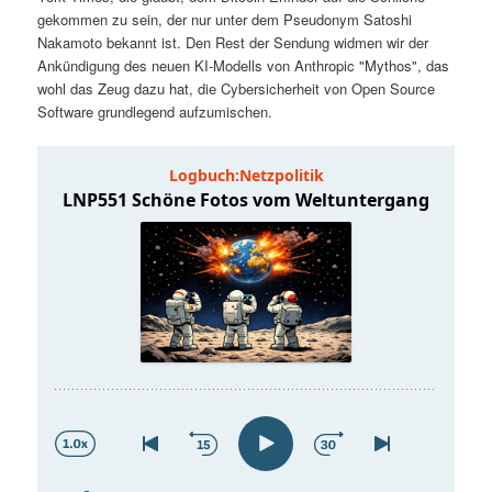
t
a
gekommen zu sein, der nur unter dem Pseudonym Satoshi
Nakamoto bekannt ist. Den Rest der Sendung widmen wir der
s
l
Ankündigung des neuen KI-Modells von Anthropic "Mythos", das
wohl das Zeug dazu hat, die Cybersicherheit von Open Source
p
t
Software grundlegend aufzumischen.
r
s
i
p
n
r
g
i
e
n
n
g
e
n