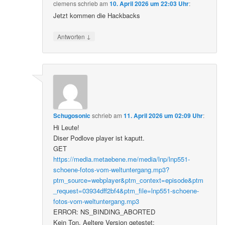
clemens
schrieb
am
10. April 2026 um 22:03 Uhr
:
Jetzt kommen die Hackbacks
↓
Antworten
Schugosonic
schrieb
am
11. April 2026 um 02:09 Uhr
:
Hi Leute!
Diser Podlove player ist kaputt.
GET
https://media.metaebene.me/media/lnp/lnp551-
schoene-fotos-vom-weltuntergang.mp3?
ptm_source=webplayer&ptm_context=episode&ptm
_request=03934dff2bf4&ptm_file=lnp551-schoene-
fotos-vom-weltuntergang.mp3
ERROR: NS_BINDING_ABORTED
Kein Ton. Aeltere Version getestet: