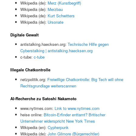
Wikipedia (de):
Merz (Kunstbegriff)
Wikipedia (de):
Merzbau
Wikipedia (de):
Kurt Schwitters
Wikipedia (de):
Ursonate
Digitale Gewalt
antistalking.haecksen.org:
Technische Hilfe gegen
Cyberstalking | antistalking.haecksen.org
c-tube:
c-tube
Illegale Chatkontrolle
netzpolitik.org:
Freiwillige Chatkontrolle: Big Tech will ohne
Rechtsgrundlage weiterscannen
AI-Recherche zu Satoshi Nakamoto
www.nytimes.com:
Link to www.nytimes.com
heise online:
Bitcoin-Erfinder enttarnt? Britischer
Unternehmer widerspricht New York Times
Wikipedia (en):
Cypherpunk
Wikipedia (de):
John Gilmore (Bürgerrechtler)