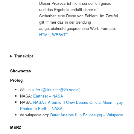
Dieser Prozess ist nicht sonderlich genau
und das Ergebnis enthält daher mit
Sicherheit eine Reihe von Fehlern. Im Zweifel
gilt immer das in der Sendung
aufgezeichnete gesprochene Wort. Formate:
HTML
,
WEBVTT
.
Transkript
Shownotes
Prolog
23:
linuzifer (@linuzifer@23.social)
NASA:
Earthset – NASA
NASA:
NASA’s Artemis II Crew Beams Official Moon Flyby
Photos to Earth – NASA
de.wikipedia.org:
Datei:Artemis II in Eclipse.jpg – Wikipedia
MERZ