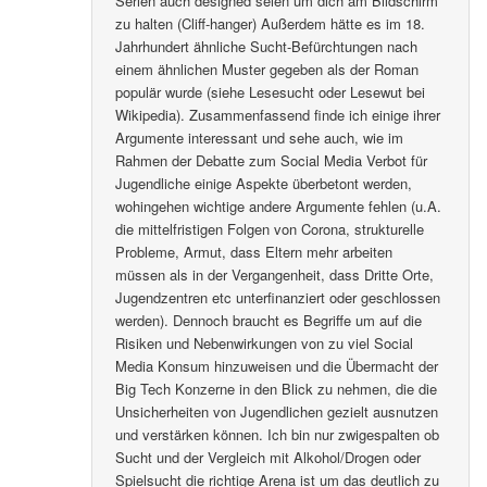
Serien auch designed seien um dich am Bildschirm
zu halten (Cliff-hanger) Außerdem hätte es im 18.
Jahrhundert ähnliche Sucht-Befürchtungen nach
einem ähnlichen Muster gegeben als der Roman
populär wurde (siehe Lesesucht oder Lesewut bei
Wikipedia). Zusammenfassend finde ich einige ihrer
Argumente interessant und sehe auch, wie im
Rahmen der Debatte zum Social Media Verbot für
Jugendliche einige Aspekte überbetont werden,
wohingehen wichtige andere Argumente fehlen (u.A.
die mittelfristigen Folgen von Corona, strukturelle
Probleme, Armut, dass Eltern mehr arbeiten
müssen als in der Vergangenheit, dass Dritte Orte,
Jugendzentren etc unterfinanziert oder geschlossen
werden). Dennoch braucht es Begriffe um auf die
Risiken und Nebenwirkungen von zu viel Social
Media Konsum hinzuweisen und die Übermacht der
Big Tech Konzerne in den Blick zu nehmen, die die
Unsicherheiten von Jugendlichen gezielt ausnutzen
und verstärken können. Ich bin nur zwigespalten ob
Sucht und der Vergleich mit Alkohol/Drogen oder
Spielsucht die richtige Arena ist um das deutlich zu