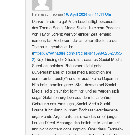
Helena
schrieb
am
10. April 2026 um 11:11 Uhr
:
Danke für die Folge! Mich beschäftigt besonders
das Thema Social-Media-Sucht. In einem Podcast
von Taylor Lorenz war vor einiger Zeit jemand
namens Ian Anderson, der an einer Studie zu dem
Thema mitgearbeitet hat.
(
https://www.nature.com/articles/s41598-025-27053-
2
) Key Finding der Studie ist, dass es Social-Media-
Sucht als solches Phänomen nicht gebe
(„Overestimates of social media addiction are
common but costly“) und es auch keine Dopamin-
Hits beim scrollen gebe. Statt dessen sei Social
Media lediglich „habit forming“ und es würden sich
sogar Gefahren ergeben aus dem inflationären
Gebrauch des Framings „Social Media Sucht“.
Lorenz führt dann in ihrem Podcast verschiedene
ergänzende Argumente an, etwa das unter jungen
Leuten Direct Message das beliebteste feature sei
und nicht content consumption. Oder dass Fernseh-