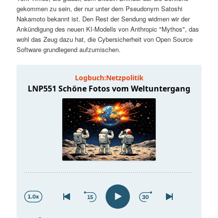
t
a
gekommen zu sein, der nur unter dem Pseudonym Satoshi
Nakamoto bekannt ist. Den Rest der Sendung widmen wir der
s
l
Ankündigung des neuen KI-Modells von Anthropic "Mythos", das
wohl das Zeug dazu hat, die Cybersicherheit von Open Source
p
t
Software grundlegend aufzumischen.
r
s
i
p
n
r
g
i
e
n
n
g
e
n