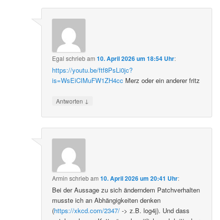
Egal
schrieb
am
10. April 2026 um 18:54 Uhr
:
https://youtu.be/ftf8PsLi0jc?
is=WsEiCIMuFW1ZH4cc
Merz oder ein anderer fritz
↓
Antworten
Armin
schrieb
am
10. April 2026 um 20:41 Uhr
:
Bei der Aussage zu sich änderndem Patchverhalten
musste ich an Abhängigkeiten denken
(
https://xkcd.com/2347/
-> z.B. log4j). Und dass