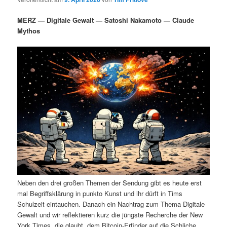
i
s
m
u
n
n
MERZ — Digitale Gewalt — Satoshi Nakamoto — Claude
g
a
Mythos
ä
n
e
v
n
i
r
d
g
a
e
ä
t
i
n
r
o
n
I
e
n
n
h
I
Neben den drei großen Themen der Sendung gibt es heute erst
a
n
mal Begriffsklärung in punkto Kunst und ihr dürft in Tims
Schulzeit eintauchen. Danach ein Nachtrag zum Thema Digitale
l
h
Gewalt und wir reflektieren kurz die jüngste Recherche der New
York Times, die glaubt, dem Bitcoin-Erfinder auf die Schliche