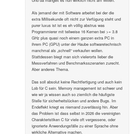
Und da mangelt es nun wirklich nicht am Willen.
Als jemand der mit Software arbeitet bei der die
extra Millisekunde oft nicht zur Verfügung steht und
purer luxus ist ist es eh völlig abstrus was
Programmierer mit teilweise 16 Kernen bei >= 3.8
GHz plus quasi noch einem ganzen extra PC in
ihrem PC (GPU) unter der Haube softwaretechnisch
manchmal als „schnell“ verkaufen wollen.
Stattdessen biegt man sich vielerorts lieber die
Messverfahren und Benchmarksszenarien zurecht.
Aber anderes Thema.
Das soll absolut keine Rechtfertigung und auch kein
Lob für C sein. Memory management ist schwer und
wie wir ja wissen auch so ziemlich die häufigste
Stelle für sicherheitslücken und andere Bugs. Im
Endeffekt kriegt es niemand zuverlässig hin. Aber
das Problem ist dass selbst in 2026 die vereinigten
Charakteristiken C für viele oft vergessene, oder
ignorierte Anwendungsfälle zu einer Sprache ohne
wirkliche Alternative machen.