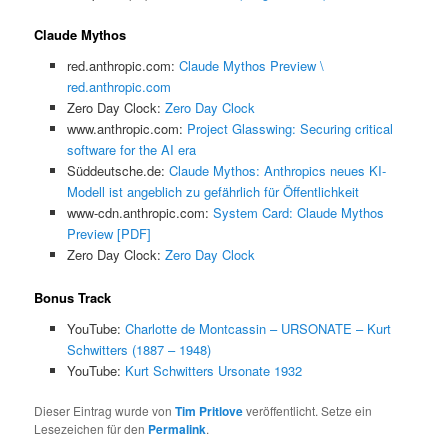
Claude Mythos
red.anthropic.com:
Claude Mythos Preview \
red.anthropic.com
Zero Day Clock:
Zero Day Clock
www.anthropic.com:
Project Glasswing: Securing critical
software for the AI era
Süddeutsche.de:
Claude Mythos: Anthropics neues KI-
Modell ist angeblich zu gefährlich für Öffentlichkeit
www-cdn.anthropic.com:
System Card: Claude Mythos
Preview [PDF]
Zero Day Clock:
Zero Day Clock
Bonus Track
YouTube:
Charlotte de Montcassin – URSONATE – Kurt
Schwitters (1887 – 1948)
YouTube:
Kurt Schwitters Ursonate 1932
Dieser Eintrag wurde von
Tim Pritlove
veröffentlicht. Setze ein
Lesezeichen für den
Permalink
.