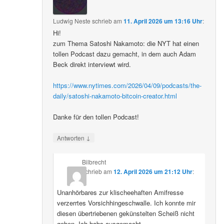
Ludwig Neste
schrieb
am
11. April 2026 um 13:16 Uhr
:
Hi!
zum Thema Satoshi Nakamoto: die NYT hat einen
tollen Podcast dazu gemacht, in dem auch Adam
Beck direkt interviewt wird.
https://www.nytimes.com/2026/04/09/podcasts/the-
daily/satoshi-nakamoto-bitcoin-creator.html
Danke für den tollen Podcast!
↓
Antworten
Bilbrecht
schrieb
am
12. April 2026 um 21:12 Uhr
:
Unanhörbares zur klischeehaften Amifresse
verzerrtes Vorsichhingeschwalle. Ich konnte mir
diesen übertriebenen gekünstelten Scheiß nicht
geben. Ich habs ausgemacht.