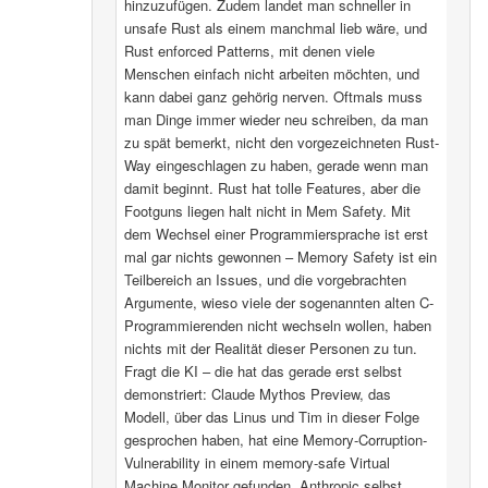
hinzuzufügen. Zudem landet man schneller in
unsafe Rust als einem manchmal lieb wäre, und
Rust enforced Patterns, mit denen viele
Menschen einfach nicht arbeiten möchten, und
kann dabei ganz gehörig nerven. Oftmals muss
man Dinge immer wieder neu schreiben, da man
zu spät bemerkt, nicht den vorgezeichneten Rust-
Way eingeschlagen zu haben, gerade wenn man
damit beginnt. Rust hat tolle Features, aber die
Footguns liegen halt nicht in Mem Safety. Mit
dem Wechsel einer Programmiersprache ist erst
mal gar nichts gewonnen – Memory Safety ist ein
Teilbereich an Issues, und die vorgebrachten
Argumente, wieso viele der sogenannten alten C-
Programmierenden nicht wechseln wollen, haben
nichts mit der Realität dieser Personen zu tun.
Fragt die KI – die hat das gerade erst selbst
demonstriert: Claude Mythos Preview, das
Modell, über das Linus und Tim in dieser Folge
gesprochen haben, hat eine Memory-Corruption-
Vulnerability in einem memory-safe Virtual
Machine Monitor gefunden. Anthropic selbst