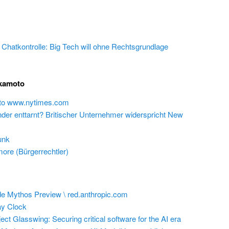
e Chatkontrolle: Big Tech will ohne Rechtsgrundlage
akamoto
 to www.nytimes.com
inder enttarnt? Britischer Unternehmer widerspricht New
unk
ore (Bürgerrechtler)
e Mythos Preview \ red.anthropic.com
y Clock
ect Glasswing: Securing critical software for the AI era