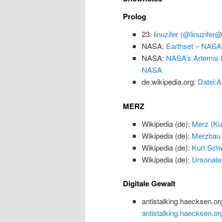
Prolog
23:
linuzifer (@linuzifer
NASA:
Earthset – NASA
NASA:
NASA’s Artemis I
NASA
de.wikipedia.org:
Datei:A
MERZ
Wikipedia (de):
Merz (Kun
Wikipedia (de):
Merzbau
Wikipedia (de):
Kurt Schw
Wikipedia (de):
Ursonate
Digitale Gewalt
antistalking.haecksen.or
antistalking.haecksen.or