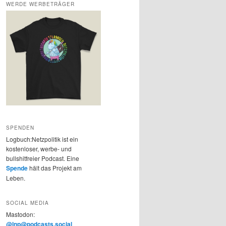
WERDE WERBETRÄGER
SPENDEN
Logbuch:Netzpolitik ist ein
kostenloser, werbe- und
bullshitfreier Podcast. Eine
Spende
hält das Projekt am
Leben.
SOCIAL MEDIA
Mastodon:
@lnp@podcasts.social