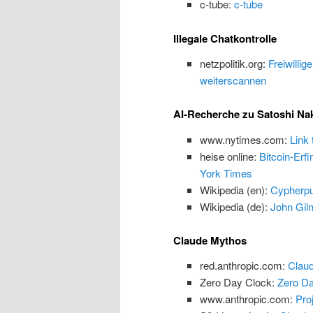
c-tube:
c-tube
Illegale Chatkontrolle
netzpolitik.org:
Freiwillig
weiterscannen
AI-Recherche zu Satoshi N
www.nytimes.com:
Link
heise online:
Bitcoin-Erf
York Times
Wikipedia (en):
Cypherp
Wikipedia (de):
John Gilm
Claude Mythos
red.anthropic.com:
Claud
Zero Day Clock:
Zero Da
www.anthropic.com:
Proj