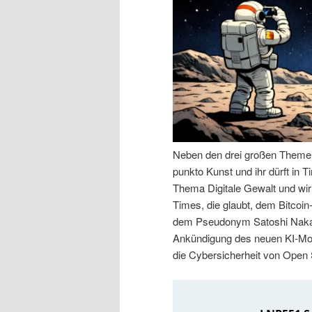
n
r
I
e
n
n
h
I
a
n
Neben den drei großen Themen 
punkto Kunst und ihr dürft in
l
h
Thema Digitale Gewalt und wir
Times, die glaubt, dem Bitcoin
t
a
dem Pseudonym Satoshi Nakam
Ankündigung des neuen KI-Mod
s
l
die Cybersicherheit von Open
p
t