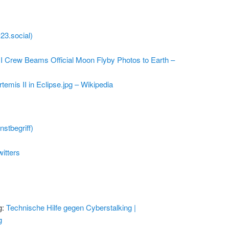
@23.social)
I Crew Beams Official Moon Flyby Photos to Earth –
rtemis II in Eclipse.jpg – Wikipedia
stbegriff)
itters
g:
Technische Hilfe gegen Cyberstalking |
g