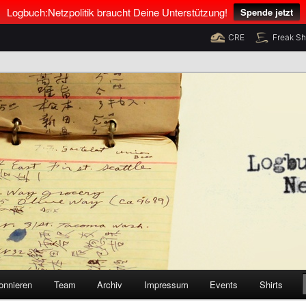
Logbuch:Netzpolitik braucht Deine Unterstützung!
Spende jetzt
CRE
Freak S
nus Neumann und Tim Pritlove
olitik
onnieren
Team
Archiv
Impressum
Events
Shirts