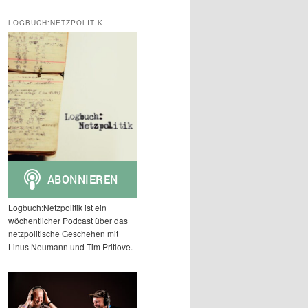
c
h
LOGBUCH:NETZPOLITIK
e
n
Logbuch:Netzpolitik ist ein
wöchentlicher Podcast über das
netzpolitische Geschehen mit
Linus Neumann und Tim Pritlove.