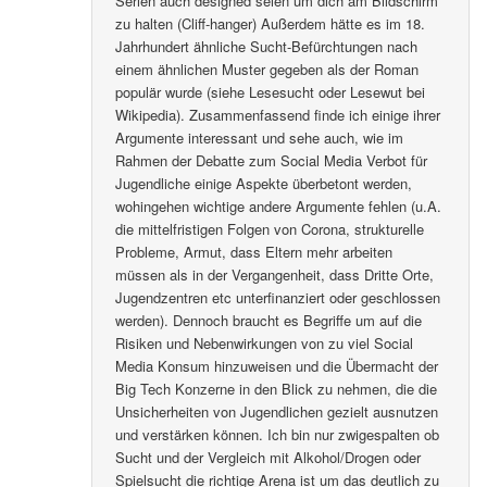
Serien auch designed seien um dich am Bildschirm
zu halten (Cliff-hanger) Außerdem hätte es im 18.
Jahrhundert ähnliche Sucht-Befürchtungen nach
einem ähnlichen Muster gegeben als der Roman
populär wurde (siehe Lesesucht oder Lesewut bei
Wikipedia). Zusammenfassend finde ich einige ihrer
Argumente interessant und sehe auch, wie im
Rahmen der Debatte zum Social Media Verbot für
Jugendliche einige Aspekte überbetont werden,
wohingehen wichtige andere Argumente fehlen (u.A.
die mittelfristigen Folgen von Corona, strukturelle
Probleme, Armut, dass Eltern mehr arbeiten
müssen als in der Vergangenheit, dass Dritte Orte,
Jugendzentren etc unterfinanziert oder geschlossen
werden). Dennoch braucht es Begriffe um auf die
Risiken und Nebenwirkungen von zu viel Social
Media Konsum hinzuweisen und die Übermacht der
Big Tech Konzerne in den Blick zu nehmen, die die
Unsicherheiten von Jugendlichen gezielt ausnutzen
und verstärken können. Ich bin nur zwigespalten ob
Sucht und der Vergleich mit Alkohol/Drogen oder
Spielsucht die richtige Arena ist um das deutlich zu