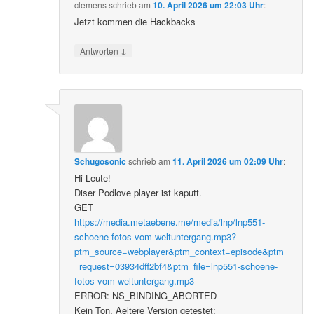
clemens
schrieb
am
10. April 2026 um 22:03 Uhr
:
Jetzt kommen die Hackbacks
↓
Antworten
Schugosonic
schrieb
am
11. April 2026 um 02:09 Uhr
:
Hi Leute!
Diser Podlove player ist kaputt.
GET
https://media.metaebene.me/media/lnp/lnp551-
schoene-fotos-vom-weltuntergang.mp3?
ptm_source=webplayer&ptm_context=episode&ptm
_request=03934dff2bf4&ptm_file=lnp551-schoene-
fotos-vom-weltuntergang.mp3
ERROR: NS_BINDING_ABORTED
Kein Ton. Aeltere Version getestet: