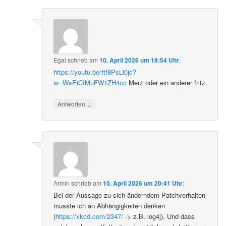
Egal
schrieb
am
10. April 2026 um 18:54 Uhr
:
https://youtu.be/ftf8PsLi0jc?
is=WsEiCIMuFW1ZH4cc
Merz oder ein anderer fritz
↓
Antworten
Armin
schrieb
am
10. April 2026 um 20:41 Uhr
:
Bei der Aussage zu sich änderndem Patchverhalten
musste ich an Abhängigkeiten denken
(
https://xkcd.com/2347/
-> z.B. log4j). Und dass