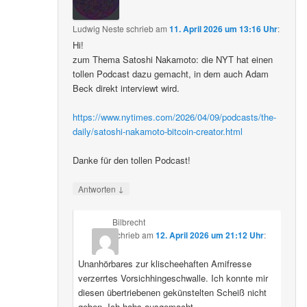
Ludwig Neste
schrieb
am
11. April 2026 um 13:16 Uhr
:
Hi!
zum Thema Satoshi Nakamoto: die NYT hat einen
tollen Podcast dazu gemacht, in dem auch Adam
Beck direkt interviewt wird.
https://www.nytimes.com/2026/04/09/podcasts/the-
daily/satoshi-nakamoto-bitcoin-creator.html
Danke für den tollen Podcast!
↓
Antworten
Bilbrecht
schrieb
am
12. April 2026 um 21:12 Uhr
:
Unanhörbares zur klischeehaften Amifresse
verzerrtes Vorsichhingeschwalle. Ich konnte mir
diesen übertriebenen gekünstelten Scheiß nicht
geben. Ich habs ausgemacht.