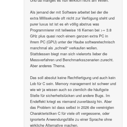
Und da mangelt es nun wirklich nicht am Willen.
Als jemand der mit Software arbeitet bei der die
extra Millisekunde oft nicht zur Verfügung steht und
purer luxus ist ist es eh völlig abstrus was
Programmierer mit teilweise 16 Kernen bei >= 3.8
GHz plus quasi noch einem ganzen extra PC in
ihrem PC (GPU) unter der Haube softwaretechnisch
manchmal als „schnell“ verkaufen wollen.
Stattdessen biegt man sich vielerorts lieber die
Messverfahren und Benchmarksszenarien zurecht.
Aber anderes Thema.
Das soll absolut keine Rechtfertigung und auch kein
Lob für C sein. Memory management ist schwer und
wie wir ja wissen auch so ziemlich die häufigste
Stelle für sicherheitslücken und andere Bugs. Im
Endeffekt kriegt es niemand zuverlässig hin. Aber
das Problem ist dass selbst in 2026 die vereinigten
Charakteristiken C für viele oft vergessene, oder
ignorierte Anwendungsfälle zu einer Sprache ohne
wirkliche Alternative machen.