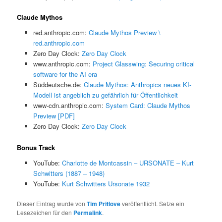
Claude Mythos
red.anthropic.com:
Claude Mythos Preview \
red.anthropic.com
Zero Day Clock:
Zero Day Clock
www.anthropic.com:
Project Glasswing: Securing critical
software for the AI era
Süddeutsche.de:
Claude Mythos: Anthropics neues KI-
Modell ist angeblich zu gefährlich für Öffentlichkeit
www-cdn.anthropic.com:
System Card: Claude Mythos
Preview [PDF]
Zero Day Clock:
Zero Day Clock
Bonus Track
YouTube:
Charlotte de Montcassin – URSONATE – Kurt
Schwitters (1887 – 1948)
YouTube:
Kurt Schwitters Ursonate 1932
Dieser Eintrag wurde von
Tim Pritlove
veröffentlicht. Setze ein
Lesezeichen für den
Permalink
.