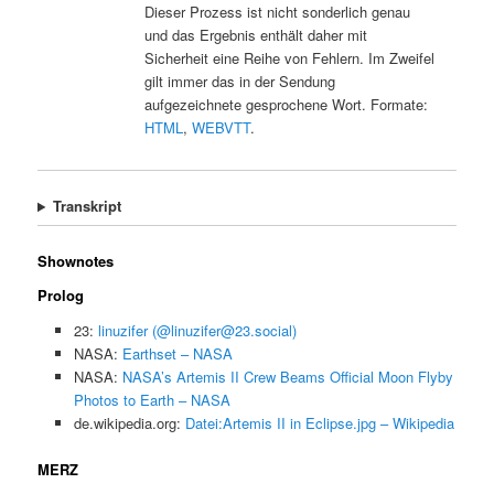
Dieser Prozess ist nicht sonderlich genau
und das Ergebnis enthält daher mit
Sicherheit eine Reihe von Fehlern. Im Zweifel
gilt immer das in der Sendung
aufgezeichnete gesprochene Wort. Formate:
HTML
,
WEBVTT
.
Transkript
Shownotes
Prolog
23:
linuzifer (@linuzifer@23.social)
NASA:
Earthset – NASA
NASA:
NASA’s Artemis II Crew Beams Official Moon Flyby
Photos to Earth – NASA
de.wikipedia.org:
Datei:Artemis II in Eclipse.jpg – Wikipedia
MERZ