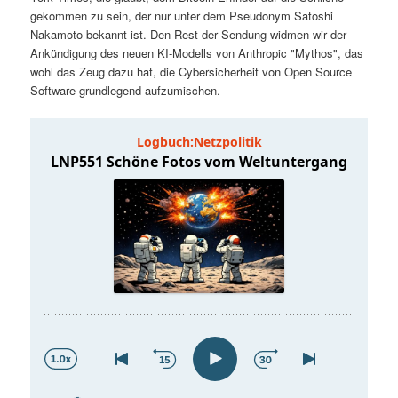
t
a
gekommen zu sein, der nur unter dem Pseudonym Satoshi
Nakamoto bekannt ist. Den Rest der Sendung widmen wir der
s
l
Ankündigung des neuen KI-Modells von Anthropic "Mythos", das
wohl das Zeug dazu hat, die Cybersicherheit von Open Source
p
t
Software grundlegend aufzumischen.
r
s
i
p
n
r
g
i
e
n
n
g
e
n