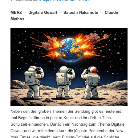
i
s
m
u
n
n
MERZ — Digitale Gewalt — Satoshi Nakamoto — Claude
g
a
Mythos
ä
n
e
v
n
i
r
d
g
a
e
ä
t
i
n
r
o
n
I
e
n
n
h
I
Neben den drei großen Themen der Sendung gibt es heute erst
a
n
mal Begriffsklärung in punkto Kunst und ihr dürft in Tims
Schulzeit eintauchen. Danach ein Nachtrag zum Thema Digitale
l
h
Gewalt und wir reflektieren kurz die jüngste Recherche der New
York Times, die glaubt, dem Bitcoin-Erfinder auf die Schliche