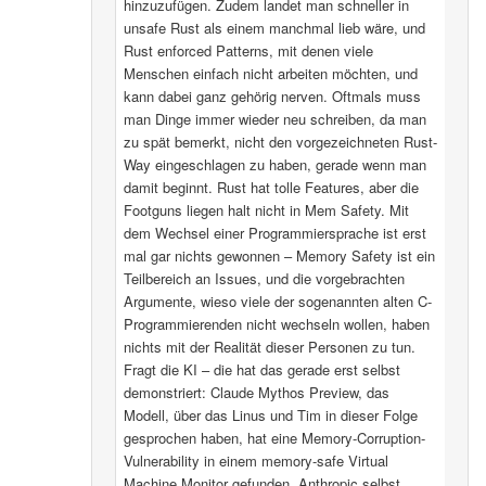
hinzuzufügen. Zudem landet man schneller in
unsafe Rust als einem manchmal lieb wäre, und
Rust enforced Patterns, mit denen viele
Menschen einfach nicht arbeiten möchten, und
kann dabei ganz gehörig nerven. Oftmals muss
man Dinge immer wieder neu schreiben, da man
zu spät bemerkt, nicht den vorgezeichneten Rust-
Way eingeschlagen zu haben, gerade wenn man
damit beginnt. Rust hat tolle Features, aber die
Footguns liegen halt nicht in Mem Safety. Mit
dem Wechsel einer Programmiersprache ist erst
mal gar nichts gewonnen – Memory Safety ist ein
Teilbereich an Issues, und die vorgebrachten
Argumente, wieso viele der sogenannten alten C-
Programmierenden nicht wechseln wollen, haben
nichts mit der Realität dieser Personen zu tun.
Fragt die KI – die hat das gerade erst selbst
demonstriert: Claude Mythos Preview, das
Modell, über das Linus und Tim in dieser Folge
gesprochen haben, hat eine Memory-Corruption-
Vulnerability in einem memory-safe Virtual
Machine Monitor gefunden. Anthropic selbst