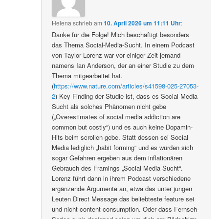
Helena
schrieb
am
10. April 2026 um 11:11 Uhr
:
Danke für die Folge! Mich beschäftigt besonders
das Thema Social-Media-Sucht. In einem Podcast
von Taylor Lorenz war vor einiger Zeit jemand
namens Ian Anderson, der an einer Studie zu dem
Thema mitgearbeitet hat.
(
https://www.nature.com/articles/s41598-025-27053-
2
) Key Finding der Studie ist, dass es Social-Media-
Sucht als solches Phänomen nicht gebe
(„Overestimates of social media addiction are
common but costly“) und es auch keine Dopamin-
Hits beim scrollen gebe. Statt dessen sei Social
Media lediglich „habit forming“ und es würden sich
sogar Gefahren ergeben aus dem inflationären
Gebrauch des Framings „Social Media Sucht“.
Lorenz führt dann in ihrem Podcast verschiedene
ergänzende Argumente an, etwa das unter jungen
Leuten Direct Message das beliebteste feature sei
und nicht content consumption. Oder dass Fernseh-