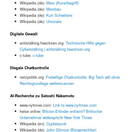
Wikipedia (de):
Merz (Kunstbegriff)
Wikipedia (de):
Merzbau
Wikipedia (de):
Kurt Schwitters
Wikipedia (de):
Ursonate
Digitale Gewalt
antistalking.haecksen.org:
Technische Hilfe gegen
Cyberstalking | antistalking.haecksen.org
c-tube:
c-tube
Illegale Chatkontrolle
netzpolitik.org:
Freiwillige Chatkontrolle: Big Tech will ohne
Rechtsgrundlage weiterscannen
AI-Recherche zu Satoshi Nakamoto
www.nytimes.com:
Link to www.nytimes.com
heise online:
Bitcoin-Erfinder enttarnt? Britischer
Unternehmer widerspricht New York Times
Wikipedia (en):
Cypherpunk
Wikipedia (de):
John Gilmore (Bürgerrechtler)