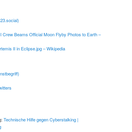
@23.social)
I Crew Beams Official Moon Flyby Photos to Earth –
rtemis II in Eclipse.jpg – Wikipedia
stbegriff)
itters
g:
Technische Hilfe gegen Cyberstalking |
g