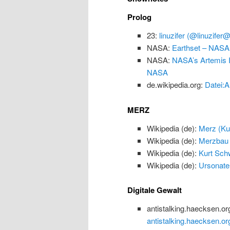
Prolog
23:
linuzifer (@linuzifer
NASA:
Earthset – NASA
NASA:
NASA’s Artemis I
NASA
de.wikipedia.org:
Datei:A
MERZ
Wikipedia (de):
Merz (Kun
Wikipedia (de):
Merzbau
Wikipedia (de):
Kurt Schw
Wikipedia (de):
Ursonate
Digitale Gewalt
antistalking.haecksen.or
antistalking.haecksen.or