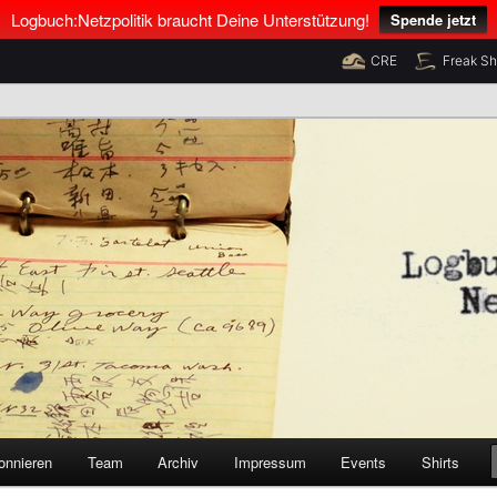
Logbuch:Netzpolitik braucht Deine Unterstützung!
Spende jetzt
CRE
Freak S
nus Neumann und Tim Pritlove
olitik
onnieren
Team
Archiv
Impressum
Events
Shirts