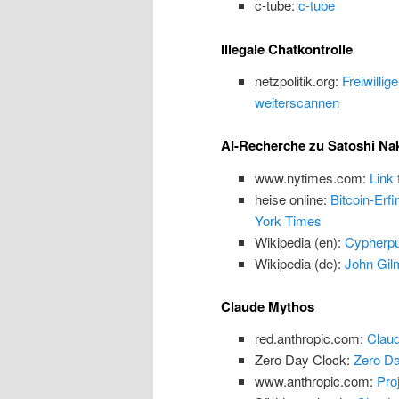
c-tube:
c-tube
Illegale Chatkontrolle
netzpolitik.org:
Freiwillig
weiterscannen
AI-Recherche zu Satoshi N
www.nytimes.com:
Link
heise online:
Bitcoin-Erf
York Times
Wikipedia (en):
Cypherp
Wikipedia (de):
John Gilm
Claude Mythos
red.anthropic.com:
Claud
Zero Day Clock:
Zero Da
www.anthropic.com:
Proj