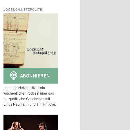
c
h
LOGBUCH:NETZPOLITIK
e
n
Logbuch:Netzpolitik ist ein
wöchentlicher Podcast über das
netzpolitische Geschehen mit
Linus Neumann und Tim Pritlove.