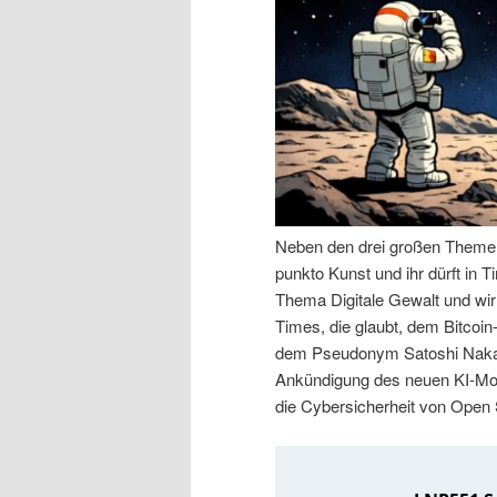
n
r
I
e
n
n
h
I
a
n
Neben den drei großen Themen 
punkto Kunst und ihr dürft in
l
h
Thema Digitale Gewalt und wir
Times, die glaubt, dem Bitcoin
t
a
dem Pseudonym Satoshi Nakam
Ankündigung des neuen KI-Mod
s
l
die Cybersicherheit von Open
p
t