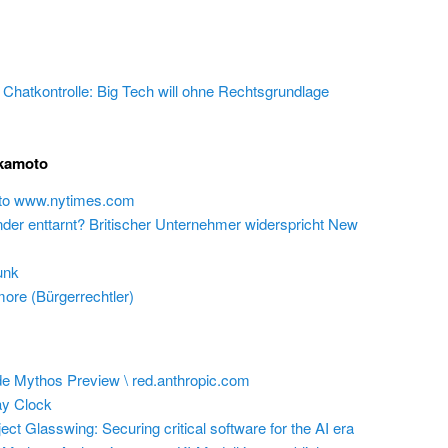
e Chatkontrolle: Big Tech will ohne Rechtsgrundlage
akamoto
 to www.nytimes.com
inder enttarnt? Britischer Unternehmer widerspricht New
unk
ore (Bürgerrechtler)
e Mythos Preview \ red.anthropic.com
y Clock
ect Glasswing: Securing critical software for the AI era