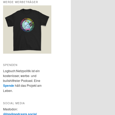
WERDE WERBETRÄGER
SPENDEN
Logbuch:Netzpolitik ist ein
kostenloser, werbe- und
bullshitfreier Podcast. Eine
Spende
hält das Projekt am
Leben.
SOCIAL MEDIA
Mastodon:
@lnp@podcasts.social