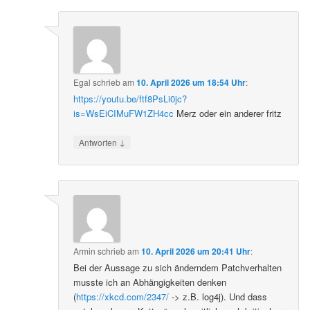
Egal
schrieb
am
10. April 2026 um 18:54 Uhr
:
https://youtu.be/ftf8PsLi0jc?
is=WsEiCIMuFW1ZH4cc
Merz oder ein anderer fritz
↓
Antworten
Armin
schrieb
am
10. April 2026 um 20:41 Uhr
:
Bei der Aussage zu sich änderndem Patchverhalten
musste ich an Abhängigkeiten denken
(
https://xkcd.com/2347/
-> z.B. log4j). Und dass