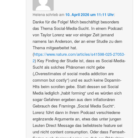
Helena
schrieb
am
10. April 2026 um 11:11 Uhr
:
Danke für die Folge! Mich beschäftigt besonders
das Thema Social-Media-Sucht. In einem Podcast
von Taylor Lorenz war vor einiger Zeit jemand
namens Ian Anderson, der an einer Studie zu dem
Thema mitgearbeitet hat.
(
https://www.nature.com/articles/s41598-025-27053-
2
) Key Finding der Studie ist, dass es Social-Media-
Sucht als solches Phänomen nicht gebe
(„Overestimates of social media addiction are
common but costly“) und es auch keine Dopamin-
Hits beim scrollen gebe. Statt dessen sei Social
Media lediglich „habit forming“ und es würden sich
sogar Gefahren ergeben aus dem inflationären
Gebrauch des Framings „Social Media Sucht“.
Lorenz führt dann in ihrem Podcast verschiedene
ergänzende Argumente an, etwa das unter jungen
Leuten Direct Message das beliebteste feature sei
und nicht content consumption. Oder dass Fernseh-