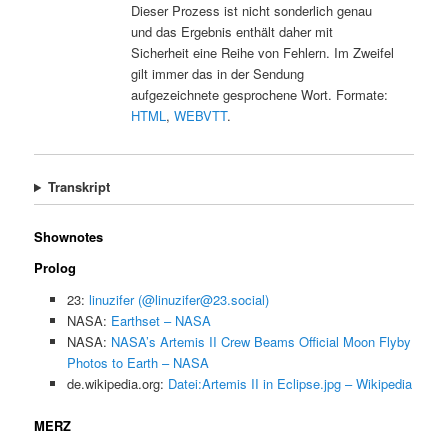
Dieser Prozess ist nicht sonderlich genau
und das Ergebnis enthält daher mit
Sicherheit eine Reihe von Fehlern. Im Zweifel
gilt immer das in der Sendung
aufgezeichnete gesprochene Wort. Formate:
HTML
,
WEBVTT
.
Transkript
Shownotes
Prolog
23:
linuzifer (@linuzifer@23.social)
NASA:
Earthset – NASA
NASA:
NASA’s Artemis II Crew Beams Official Moon Flyby
Photos to Earth – NASA
de.wikipedia.org:
Datei:Artemis II in Eclipse.jpg – Wikipedia
MERZ