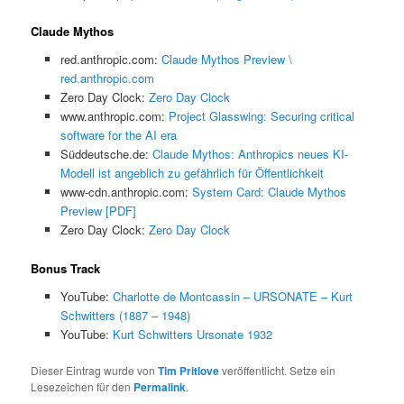
Claude Mythos
red.anthropic.com:
Claude Mythos Preview \
red.anthropic.com
Zero Day Clock:
Zero Day Clock
www.anthropic.com:
Project Glasswing: Securing critical
software for the AI era
Süddeutsche.de:
Claude Mythos: Anthropics neues KI-
Modell ist angeblich zu gefährlich für Öffentlichkeit
www-cdn.anthropic.com:
System Card: Claude Mythos
Preview [PDF]
Zero Day Clock:
Zero Day Clock
Bonus Track
YouTube:
Charlotte de Montcassin – URSONATE – Kurt
Schwitters (1887 – 1948)
YouTube:
Kurt Schwitters Ursonate 1932
Dieser Eintrag wurde von
Tim Pritlove
veröffentlicht. Setze ein
Lesezeichen für den
Permalink
.