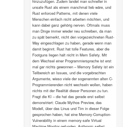
hinzuzufügen. Zudem landet man schneller in
unsafe Rust als einem manchmal lieb wäre, und
Rust enforced Patterns, mit denen viele
Menschen einfach nicht arbeiten möchten, und
kann dabei ganz gehörig nerven. Oftmals muss
man Dinge immer wieder neu schreiben, da man
zu spät bemerkt, nicht den vorgezeichneten Rust-
Way eingeschlagen zu haben, gerade wenn man
damit beginnt. Rust hat tolle Features, aber die
Footguns liegen halt nicht in Mem Safety. Mit
dem Wechsel einer Programmiersprache ist erst
mal gar nichts gewonnen – Memory Safety ist ein
Teilbereich an Issues, und die vorgebrachten
Argumente, wieso viele der sogenannten alten C-
Programmierenden nicht wechseln wollen, haben
nichts mit der Realität dieser Personen zu tun.
Fragt die KI – die hat das gerade erst selbst
demonstriert: Claude Mythos Preview, das
Modell, über das Linus und Tim in dieser Folge
gesprochen haben, hat eine Memory-Corruption-
Vulnerability in einem memory-safe Virtual
Machine Monitor gefunden. Anthropic selbst