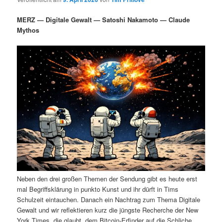
i
s
m
u
n
n
MERZ — Digitale Gewalt — Satoshi Nakamoto — Claude
g
a
Mythos
ä
n
e
v
n
i
r
d
g
a
e
ä
t
i
n
r
o
n
I
e
n
n
h
I
Neben den drei großen Themen der Sendung gibt es heute erst
a
n
mal Begriffsklärung in punkto Kunst und ihr dürft in Tims
Schulzeit eintauchen. Danach ein Nachtrag zum Thema Digitale
l
h
Gewalt und wir reflektieren kurz die jüngste Recherche der New
York Times, die glaubt, dem Bitcoin-Erfinder auf die Schliche