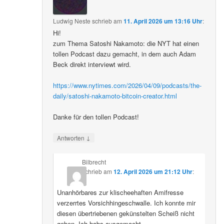
Ludwig Neste
schrieb
am
11. April 2026 um 13:16 Uhr
:
Hi!
zum Thema Satoshi Nakamoto: die NYT hat einen
tollen Podcast dazu gemacht, in dem auch Adam
Beck direkt interviewt wird.
https://www.nytimes.com/2026/04/09/podcasts/the-
daily/satoshi-nakamoto-bitcoin-creator.html
Danke für den tollen Podcast!
↓
Antworten
Bilbrecht
schrieb
am
12. April 2026 um 21:12 Uhr
:
Unanhörbares zur klischeehaften Amifresse
verzerrtes Vorsichhingeschwalle. Ich konnte mir
diesen übertriebenen gekünstelten Scheiß nicht
geben. Ich habs ausgemacht.