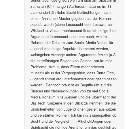
Serien auch designed seien um dich am Bildschirm
zu halten (Cliff-hanger) Außerdem hätte es im 18.
Jahrhundert ähnliche Sucht-Befürchtungen nach
einem ähnlichen Muster gegeben als der Roman
populär wurde (siehe Lesesucht oder Lesewut bei
Wikipedia). Zusammenfassend finde ich einige ihrer
Argumente interessant und sehe auch, wie im
Rahmen der Debatte zum Social Media Verbot für
Jugendliche einige Aspekte überbetont werden,
wohingehen wichtige andere Argumente fehlen (u.A.
die mittelfristigen Folgen von Corona, strukturelle
Probleme, Armut, dass Eltern mehr arbeiten
müssen als in der Vergangenheit, dass Dritte Orte,
Jugendzentren etc unterfinanziert oder geschlossen
werden). Dennoch braucht es Begriffe um auf die
Risiken und Nebenwirkungen von zu viel Social
Media Konsum hinzuweisen und die Übermacht der
Big Tech Konzerne in den Blick zu nehmen, die die
Unsicherheiten von Jugendlichen gezielt ausnutzen
und verstärken können. Ich bin nur zwigespalten ob
Sucht und der Vergleich mit Alkohol/Drogen oder
Spielsucht die richtige Arena ist um das deutlich zu