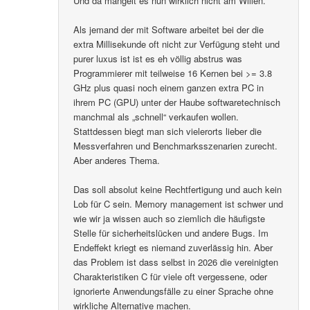
Und da mangelt es nun wirklich nicht am Willen.
Als jemand der mit Software arbeitet bei der die
extra Millisekunde oft nicht zur Verfügung steht und
purer luxus ist ist es eh völlig abstrus was
Programmierer mit teilweise 16 Kernen bei >= 3.8
GHz plus quasi noch einem ganzen extra PC in
ihrem PC (GPU) unter der Haube softwaretechnisch
manchmal als „schnell“ verkaufen wollen.
Stattdessen biegt man sich vielerorts lieber die
Messverfahren und Benchmarksszenarien zurecht.
Aber anderes Thema.
Das soll absolut keine Rechtfertigung und auch kein
Lob für C sein. Memory management ist schwer und
wie wir ja wissen auch so ziemlich die häufigste
Stelle für sicherheitslücken und andere Bugs. Im
Endeffekt kriegt es niemand zuverlässig hin. Aber
das Problem ist dass selbst in 2026 die vereinigten
Charakteristiken C für viele oft vergessene, oder
ignorierte Anwendungsfälle zu einer Sprache ohne
wirkliche Alternative machen.