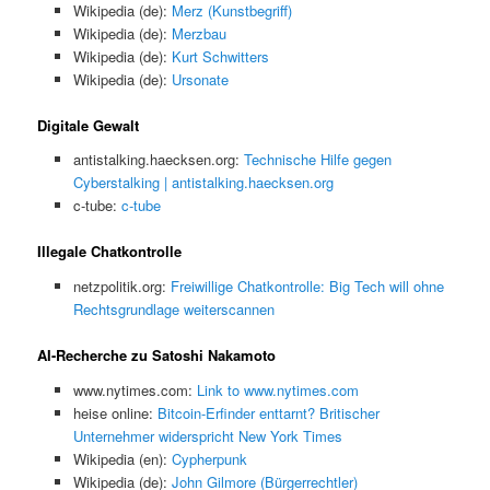
Wikipedia (de):
Merz (Kunstbegriff)
Wikipedia (de):
Merzbau
Wikipedia (de):
Kurt Schwitters
Wikipedia (de):
Ursonate
Digitale Gewalt
antistalking.haecksen.org:
Technische Hilfe gegen
Cyberstalking | antistalking.haecksen.org
c-tube:
c-tube
Illegale Chatkontrolle
netzpolitik.org:
Freiwillige Chatkontrolle: Big Tech will ohne
Rechtsgrundlage weiterscannen
AI-Recherche zu Satoshi Nakamoto
www.nytimes.com:
Link to www.nytimes.com
heise online:
Bitcoin-Erfinder enttarnt? Britischer
Unternehmer widerspricht New York Times
Wikipedia (en):
Cypherpunk
Wikipedia (de):
John Gilmore (Bürgerrechtler)