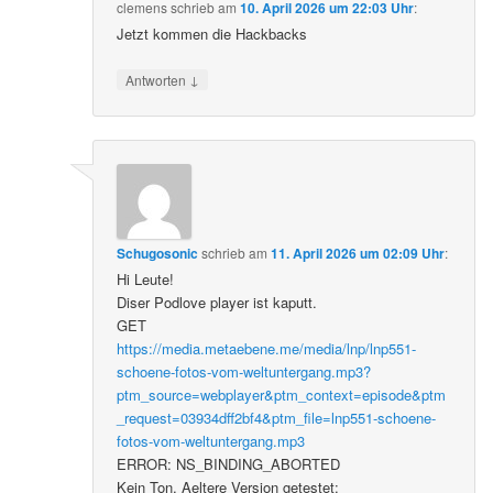
clemens
schrieb
am
10. April 2026 um 22:03 Uhr
:
Jetzt kommen die Hackbacks
↓
Antworten
Schugosonic
schrieb
am
11. April 2026 um 02:09 Uhr
:
Hi Leute!
Diser Podlove player ist kaputt.
GET
https://media.metaebene.me/media/lnp/lnp551-
schoene-fotos-vom-weltuntergang.mp3?
ptm_source=webplayer&ptm_context=episode&ptm
_request=03934dff2bf4&ptm_file=lnp551-schoene-
fotos-vom-weltuntergang.mp3
ERROR: NS_BINDING_ABORTED
Kein Ton. Aeltere Version getestet: