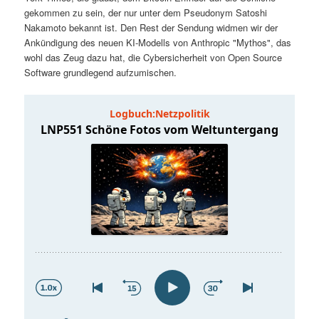
t
a
gekommen zu sein, der nur unter dem Pseudonym Satoshi
Nakamoto bekannt ist. Den Rest der Sendung widmen wir der
s
l
Ankündigung des neuen KI-Modells von Anthropic "Mythos", das
wohl das Zeug dazu hat, die Cybersicherheit von Open Source
p
t
Software grundlegend aufzumischen.
r
s
i
p
n
r
g
i
e
n
n
g
e
n