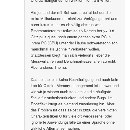
Und da mangelt es nun wirklich nicht am Willen.
Als jemand der mit Software arbeitet bei der die
extra Millisekunde oft nicht zur Verfügung steht und
purer luxus ist ist es eh völlig abstrus was
Programmierer mit teilweise 16 Kernen bei >= 3.8
GHz plus quasi noch einem ganzen extra PC in
ihrem PC (GPU) unter der Haube softwaretechnisch
manchmal als „schnell“ verkaufen wollen.
Stattdessen biegt man sich vielerorts lieber die
Messverfahren und Benchmarksszenarien zurecht.
Aber anderes Thema.
Das soll absolut keine Rechtfertigung und auch kein
Lob für C sein. Memory management ist schwer und
wie wir ja wissen auch so ziemlich die häufigste
Stelle für sicherheitslücken und andere Bugs. Im
Endeffekt kriegt es niemand zuverlässig hin. Aber
das Problem ist dass selbst in 2026 die vereinigten
Charakteristiken C für viele oft vergessene, oder
ignorierte Anwendungsfälle zu einer Sprache ohne
wirkliche Alternative machen.