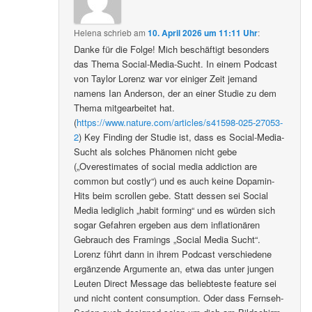
Helena
schrieb
am
10. April 2026 um 11:11 Uhr
:
Danke für die Folge! Mich beschäftigt besonders
das Thema Social-Media-Sucht. In einem Podcast
von Taylor Lorenz war vor einiger Zeit jemand
namens Ian Anderson, der an einer Studie zu dem
Thema mitgearbeitet hat.
(
https://www.nature.com/articles/s41598-025-27053-
2
) Key Finding der Studie ist, dass es Social-Media-
Sucht als solches Phänomen nicht gebe
(„Overestimates of social media addiction are
common but costly“) und es auch keine Dopamin-
Hits beim scrollen gebe. Statt dessen sei Social
Media lediglich „habit forming“ und es würden sich
sogar Gefahren ergeben aus dem inflationären
Gebrauch des Framings „Social Media Sucht“.
Lorenz führt dann in ihrem Podcast verschiedene
ergänzende Argumente an, etwa das unter jungen
Leuten Direct Message das beliebteste feature sei
und nicht content consumption. Oder dass Fernseh-