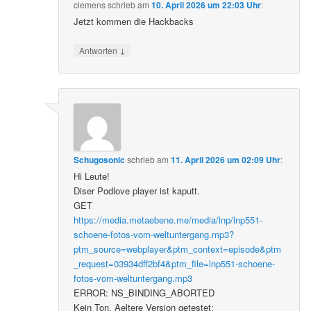
clemens
schrieb
am
10. April 2026 um 22:03 Uhr
:
Jetzt kommen die Hackbacks
↓
Antworten
Schugosonic
schrieb
am
11. April 2026 um 02:09 Uhr
:
Hi Leute!
Diser Podlove player ist kaputt.
GET
https://media.metaebene.me/media/lnp/lnp551-
schoene-fotos-vom-weltuntergang.mp3?
ptm_source=webplayer&ptm_context=episode&ptm
_request=03934dff2bf4&ptm_file=lnp551-schoene-
fotos-vom-weltuntergang.mp3
ERROR: NS_BINDING_ABORTED
Kein Ton. Aeltere Version getestet: