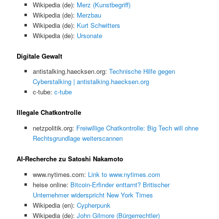
Wikipedia (de):
Merz (Kunstbegriff)
Wikipedia (de):
Merzbau
Wikipedia (de):
Kurt Schwitters
Wikipedia (de):
Ursonate
Digitale Gewalt
antistalking.haecksen.org:
Technische Hilfe gegen
Cyberstalking | antistalking.haecksen.org
c-tube:
c-tube
Illegale Chatkontrolle
netzpolitik.org:
Freiwillige Chatkontrolle: Big Tech will ohne
Rechtsgrundlage weiterscannen
AI-Recherche zu Satoshi Nakamoto
www.nytimes.com:
Link to www.nytimes.com
heise online:
Bitcoin-Erfinder enttarnt? Britischer
Unternehmer widerspricht New York Times
Wikipedia (en):
Cypherpunk
Wikipedia (de):
John Gilmore (Bürgerrechtler)