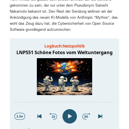
t
a
gekommen zu sein, der nur unter dem Pseudonym Satoshi
Nakamoto bekannt ist. Den Rest der Sendung widmen wir der
s
l
Ankündigung des neuen KI-Modells von Anthropic "Mythos", das
wohl das Zeug dazu hat, die Cybersicherheit von Open Source
p
t
Software grundlegend aufzumischen.
r
s
i
p
n
r
g
i
e
n
n
g
e
n