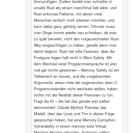
hinzuzufügen. Zudem landet man schneller in
unsafe Rust als einem manchmal lieb wäre, und
Rust enforced Patterns, mit denen viele
Menschen einfach nicht arbeiten möchten, und
kann dabei ganz gehörig nerven. Oftmals muss
man Dinge immer wieder neu schreiben, da man
zu spät bemerkt, nicht den vorgezeichneten Rust-
Way eingeschlagen zu haben, gerade wenn man
damit beginnt. Rust hat tolle Features, aber die
Footguns liegen halt nicht in Mem Safety. Mit
dem Wechsel einer Programmiersprache ist erst
mal gar nichts gewonnen – Memory Safety ist ein
Teilbereich an Issues, und die vorgebrachten
Argumente, wieso viele der sogenannten alten C-
Programmierenden nicht wechseln wollen, haben
nichts mit der Realität dieser Personen zu tun.
Fragt die KI – die hat das gerade erst selbst
demonstriert: Claude Mythos Preview, das
Modell, über das Linus und Tim in dieser Folge
gesprochen haben, hat eine Memory-Corruption-
Vulnerability in einem memory-safe Virtual
Machine Monitor gefunden. Anthropic selbst