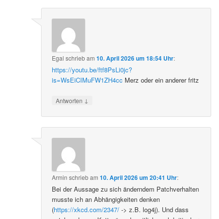
Egal
schrieb
am
10. April 2026 um 18:54 Uhr
:
https://youtu.be/ftf8PsLi0jc?
is=WsEiCIMuFW1ZH4cc
Merz oder ein anderer fritz
↓
Antworten
Armin
schrieb
am
10. April 2026 um 20:41 Uhr
:
Bei der Aussage zu sich änderndem Patchverhalten
musste ich an Abhängigkeiten denken
(
https://xkcd.com/2347/
-> z.B. log4j). Und dass