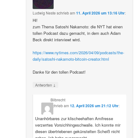
Ludwig Neste
schrieb
am
11. April 2026 um 13:16 Uhr
:
Hi!
zum Thema Satoshi Nakamoto: die NYT hat einen
tollen Podcast dazu gemacht, in dem auch Adam
Beck direkt interviewt wird.
https://www.nytimes.com/2026/04/09/podcasts/the-
daily/satoshi-nakamoto-bitcoin-creator.html
Danke für den tollen Podcast!
↓
Antworten
Bilbrecht
schrieb
am
12. April 2026 um 21:12 Uhr
:
Unanhörbares zur klischeehaften Amifresse
verzerrtes Vorsichhingeschwalle. Ich konnte mir
diesen übertriebenen gekünstelten Scheiß nicht
geben. Ich habs ausgemacht.