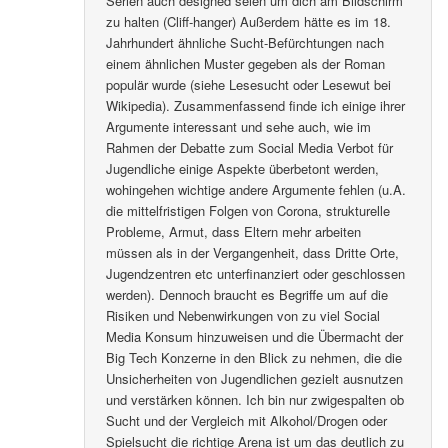
Serien auch designed seien um dich am Bildschirm
zu halten (Cliff-hanger) Außerdem hätte es im 18.
Jahrhundert ähnliche Sucht-Befürchtungen nach
einem ähnlichen Muster gegeben als der Roman
populär wurde (siehe Lesesucht oder Lesewut bei
Wikipedia). Zusammenfassend finde ich einige ihrer
Argumente interessant und sehe auch, wie im
Rahmen der Debatte zum Social Media Verbot für
Jugendliche einige Aspekte überbetont werden,
wohingehen wichtige andere Argumente fehlen (u.A.
die mittelfristigen Folgen von Corona, strukturelle
Probleme, Armut, dass Eltern mehr arbeiten
müssen als in der Vergangenheit, dass Dritte Orte,
Jugendzentren etc unterfinanziert oder geschlossen
werden). Dennoch braucht es Begriffe um auf die
Risiken und Nebenwirkungen von zu viel Social
Media Konsum hinzuweisen und die Übermacht der
Big Tech Konzerne in den Blick zu nehmen, die die
Unsicherheiten von Jugendlichen gezielt ausnutzen
und verstärken können. Ich bin nur zwigespalten ob
Sucht und der Vergleich mit Alkohol/Drogen oder
Spielsucht die richtige Arena ist um das deutlich zu