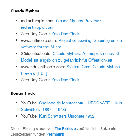
Claude Mythos
red.anthropic.com:
Claude Mythos Preview \
red.anthropic.com
Zero Day Clock:
Zero Day Clock
www.anthropic.com:
Project Glasswing: Securing critical
software for the AI era
Süddeutsche.de:
Claude Mythos: Anthropics neues KI-
Modell ist angeblich zu gefährlich für Öffentlichkeit
www-cdn.anthropic.com:
System Card: Claude Mythos
Preview [PDF]
Zero Day Clock:
Zero Day Clock
Bonus Track
YouTube:
Charlotte de Montcassin – URSONATE – Kurt
Schwitters (1887 – 1948)
YouTube:
Kurt Schwitters Ursonate 1932
Dieser Eintrag wurde von
Tim Pritlove
veröffentlicht. Setze ein
Lesezeichen für den
Permalink
.