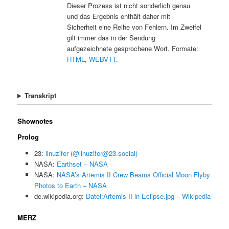
Dieser Prozess ist nicht sonderlich genau
und das Ergebnis enthält daher mit
Sicherheit eine Reihe von Fehlern. Im Zweifel
gilt immer das in der Sendung
aufgezeichnete gesprochene Wort. Formate:
HTML
,
WEBVTT
.
Transkript
Shownotes
Prolog
23:
linuzifer (@linuzifer@23.social)
NASA:
Earthset – NASA
NASA:
NASA’s Artemis II Crew Beams Official Moon Flyby
Photos to Earth – NASA
de.wikipedia.org:
Datei:Artemis II in Eclipse.jpg – Wikipedia
MERZ