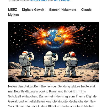
i
s
m
u
n
n
MERZ — Digitale Gewalt — Satoshi Nakamoto — Claude
g
a
Mythos
ä
n
e
v
n
i
r
d
g
a
e
ä
t
i
n
r
o
n
I
e
n
n
h
I
Neben den drei großen Themen der Sendung gibt es heute erst
a
n
mal Begriffsklärung in punkto Kunst und ihr dürft in Tims
Schulzeit eintauchen. Danach ein Nachtrag zum Thema Digitale
l
h
Gewalt und wir reflektieren kurz die jüngste Recherche der New
York Times, die glaubt, dem Bitcoin-Erfinder auf die Schliche