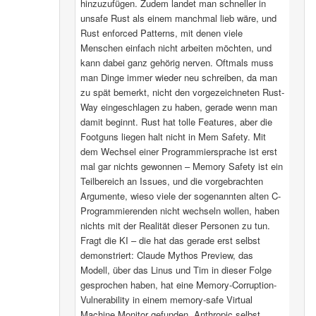
hinzuzufügen. Zudem landet man schneller in
unsafe Rust als einem manchmal lieb wäre, und
Rust enforced Patterns, mit denen viele
Menschen einfach nicht arbeiten möchten, und
kann dabei ganz gehörig nerven. Oftmals muss
man Dinge immer wieder neu schreiben, da man
zu spät bemerkt, nicht den vorgezeichneten Rust-
Way eingeschlagen zu haben, gerade wenn man
damit beginnt. Rust hat tolle Features, aber die
Footguns liegen halt nicht in Mem Safety. Mit
dem Wechsel einer Programmiersprache ist erst
mal gar nichts gewonnen – Memory Safety ist ein
Teilbereich an Issues, und die vorgebrachten
Argumente, wieso viele der sogenannten alten C-
Programmierenden nicht wechseln wollen, haben
nichts mit der Realität dieser Personen zu tun.
Fragt die KI – die hat das gerade erst selbst
demonstriert: Claude Mythos Preview, das
Modell, über das Linus und Tim in dieser Folge
gesprochen haben, hat eine Memory-Corruption-
Vulnerability in einem memory-safe Virtual
Machine Monitor gefunden. Anthropic selbst