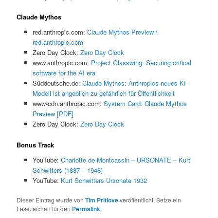
Claude Mythos
red.anthropic.com:
Claude Mythos Preview \
red.anthropic.com
Zero Day Clock:
Zero Day Clock
www.anthropic.com:
Project Glasswing: Securing critical
software for the AI era
Süddeutsche.de:
Claude Mythos: Anthropics neues KI-
Modell ist angeblich zu gefährlich für Öffentlichkeit
www-cdn.anthropic.com:
System Card: Claude Mythos
Preview [PDF]
Zero Day Clock:
Zero Day Clock
Bonus Track
YouTube:
Charlotte de Montcassin – URSONATE – Kurt
Schwitters (1887 – 1948)
YouTube:
Kurt Schwitters Ursonate 1932
Dieser Eintrag wurde von
Tim Pritlove
veröffentlicht. Setze ein
Lesezeichen für den
Permalink
.