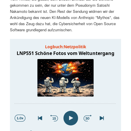
t
a
gekommen zu sein, der nur unter dem Pseudonym Satoshi
Nakamoto bekannt ist. Den Rest der Sendung widmen wir der
s
l
Ankündigung des neuen KI-Modells von Anthropic "Mythos", das
wohl das Zeug dazu hat, die Cybersicherheit von Open Source
p
t
Software grundlegend aufzumischen.
r
s
i
p
n
r
g
i
e
n
n
g
e
n