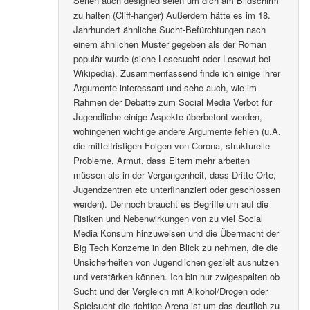
Serien auch designed seien um dich am Bildschirm
zu halten (Cliff-hanger) Außerdem hätte es im 18.
Jahrhundert ähnliche Sucht-Befürchtungen nach
einem ähnlichen Muster gegeben als der Roman
populär wurde (siehe Lesesucht oder Lesewut bei
Wikipedia). Zusammenfassend finde ich einige ihrer
Argumente interessant und sehe auch, wie im
Rahmen der Debatte zum Social Media Verbot für
Jugendliche einige Aspekte überbetont werden,
wohingehen wichtige andere Argumente fehlen (u.A.
die mittelfristigen Folgen von Corona, strukturelle
Probleme, Armut, dass Eltern mehr arbeiten
müssen als in der Vergangenheit, dass Dritte Orte,
Jugendzentren etc unterfinanziert oder geschlossen
werden). Dennoch braucht es Begriffe um auf die
Risiken und Nebenwirkungen von zu viel Social
Media Konsum hinzuweisen und die Übermacht der
Big Tech Konzerne in den Blick zu nehmen, die die
Unsicherheiten von Jugendlichen gezielt ausnutzen
und verstärken können. Ich bin nur zwigespalten ob
Sucht und der Vergleich mit Alkohol/Drogen oder
Spielsucht die richtige Arena ist um das deutlich zu