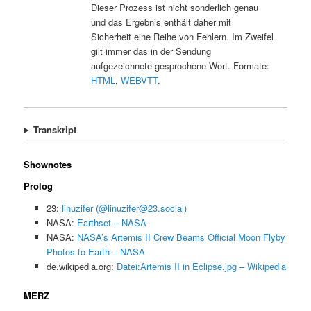
Dieser Prozess ist nicht sonderlich genau
und das Ergebnis enthält daher mit
Sicherheit eine Reihe von Fehlern. Im Zweifel
gilt immer das in der Sendung
aufgezeichnete gesprochene Wort. Formate:
HTML
,
WEBVTT
.
Transkript
Shownotes
Prolog
23:
linuzifer (@linuzifer@23.social)
NASA:
Earthset – NASA
NASA:
NASA’s Artemis II Crew Beams Official Moon Flyby
Photos to Earth – NASA
de.wikipedia.org:
Datei:Artemis II in Eclipse.jpg – Wikipedia
MERZ