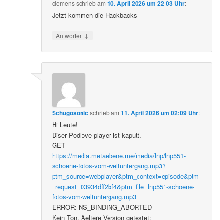
clemens
schrieb
am
10. April 2026 um 22:03 Uhr
:
Jetzt kommen die Hackbacks
↓
Antworten
Schugosonic
schrieb
am
11. April 2026 um 02:09 Uhr
:
Hi Leute!
Diser Podlove player ist kaputt.
GET
https://media.metaebene.me/media/lnp/lnp551-
schoene-fotos-vom-weltuntergang.mp3?
ptm_source=webplayer&ptm_context=episode&ptm
_request=03934dff2bf4&ptm_file=lnp551-schoene-
fotos-vom-weltuntergang.mp3
ERROR: NS_BINDING_ABORTED
Kein Ton. Aeltere Version getestet: