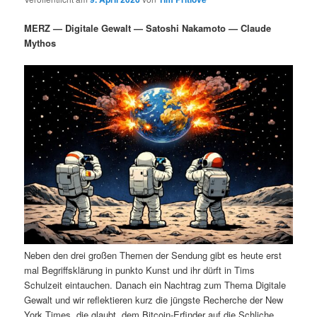
i
s
m
u
n
n
MERZ — Digitale Gewalt — Satoshi Nakamoto — Claude
g
a
Mythos
ä
n
e
v
n
i
r
d
g
a
e
ä
t
i
n
r
o
n
I
e
n
n
h
I
Neben den drei großen Themen der Sendung gibt es heute erst
a
n
mal Begriffsklärung in punkto Kunst und ihr dürft in Tims
Schulzeit eintauchen. Danach ein Nachtrag zum Thema Digitale
l
h
Gewalt und wir reflektieren kurz die jüngste Recherche der New
York Times, die glaubt, dem Bitcoin-Erfinder auf die Schliche