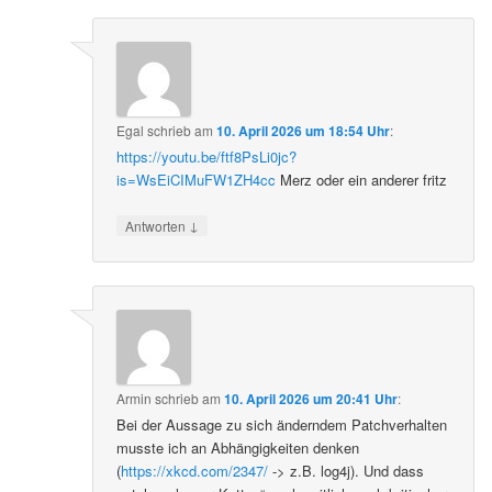
Egal
schrieb
am
10. April 2026 um 18:54 Uhr
:
https://youtu.be/ftf8PsLi0jc?
is=WsEiCIMuFW1ZH4cc
Merz oder ein anderer fritz
↓
Antworten
Armin
schrieb
am
10. April 2026 um 20:41 Uhr
:
Bei der Aussage zu sich änderndem Patchverhalten
musste ich an Abhängigkeiten denken
(
https://xkcd.com/2347/
-> z.B. log4j). Und dass