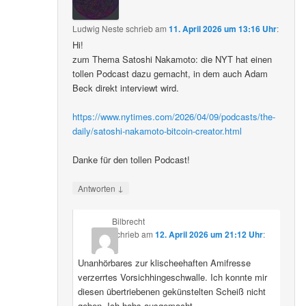
Ludwig Neste
schrieb
am
11. April 2026 um 13:16 Uhr
:
Hi!
zum Thema Satoshi Nakamoto: die NYT hat einen
tollen Podcast dazu gemacht, in dem auch Adam
Beck direkt interviewt wird.
https://www.nytimes.com/2026/04/09/podcasts/the-
daily/satoshi-nakamoto-bitcoin-creator.html
Danke für den tollen Podcast!
↓
Antworten
Bilbrecht
schrieb
am
12. April 2026 um 21:12 Uhr
:
Unanhörbares zur klischeehaften Amifresse
verzerrtes Vorsichhingeschwalle. Ich konnte mir
diesen übertriebenen gekünstelten Scheiß nicht
geben. Ich habs ausgemacht.