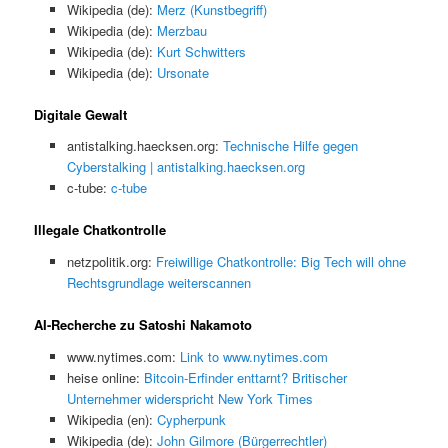
Wikipedia (de):
Merz (Kunstbegriff)
Wikipedia (de):
Merzbau
Wikipedia (de):
Kurt Schwitters
Wikipedia (de):
Ursonate
Digitale Gewalt
antistalking.haecksen.org:
Technische Hilfe gegen
Cyberstalking | antistalking.haecksen.org
c-tube:
c-tube
Illegale Chatkontrolle
netzpolitik.org:
Freiwillige Chatkontrolle: Big Tech will ohne
Rechtsgrundlage weiterscannen
AI-Recherche zu Satoshi Nakamoto
www.nytimes.com:
Link to www.nytimes.com
heise online:
Bitcoin-Erfinder enttarnt? Britischer
Unternehmer widerspricht New York Times
Wikipedia (en):
Cypherpunk
Wikipedia (de):
John Gilmore (Bürgerrechtler)