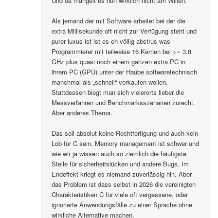
Und da mangelt es nun wirklich nicht am Willen.
Als jemand der mit Software arbeitet bei der die
extra Millisekunde oft nicht zur Verfügung steht und
purer luxus ist ist es eh völlig abstrus was
Programmierer mit teilweise 16 Kernen bei >= 3.8
GHz plus quasi noch einem ganzen extra PC in
ihrem PC (GPU) unter der Haube softwaretechnisch
manchmal als „schnell“ verkaufen wollen.
Stattdessen biegt man sich vielerorts lieber die
Messverfahren und Benchmarksszenarien zurecht.
Aber anderes Thema.
Das soll absolut keine Rechtfertigung und auch kein
Lob für C sein. Memory management ist schwer und
wie wir ja wissen auch so ziemlich die häufigste
Stelle für sicherheitslücken und andere Bugs. Im
Endeffekt kriegt es niemand zuverlässig hin. Aber
das Problem ist dass selbst in 2026 die vereinigten
Charakteristiken C für viele oft vergessene, oder
ignorierte Anwendungsfälle zu einer Sprache ohne
wirkliche Alternative machen.