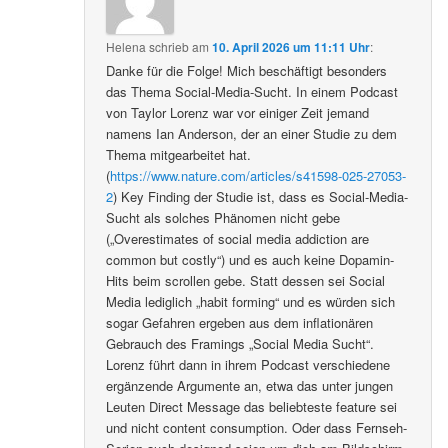
Helena
schrieb
am
10. April 2026 um 11:11 Uhr
:
Danke für die Folge! Mich beschäftigt besonders
das Thema Social-Media-Sucht. In einem Podcast
von Taylor Lorenz war vor einiger Zeit jemand
namens Ian Anderson, der an einer Studie zu dem
Thema mitgearbeitet hat.
(
https://www.nature.com/articles/s41598-025-27053-
2
) Key Finding der Studie ist, dass es Social-Media-
Sucht als solches Phänomen nicht gebe
(„Overestimates of social media addiction are
common but costly“) und es auch keine Dopamin-
Hits beim scrollen gebe. Statt dessen sei Social
Media lediglich „habit forming“ und es würden sich
sogar Gefahren ergeben aus dem inflationären
Gebrauch des Framings „Social Media Sucht“.
Lorenz führt dann in ihrem Podcast verschiedene
ergänzende Argumente an, etwa das unter jungen
Leuten Direct Message das beliebteste feature sei
und nicht content consumption. Oder dass Fernseh-